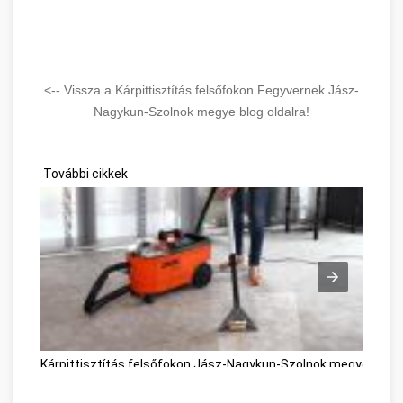
<-- Vissza a Kárpittisztítás felsőfokon Fegyvernek Jász-
Nagykun-Szolnok megye blog oldalra!
További cikkek
Kárpittisztítás felsőfokon Jász-Nagykun-Szolnok megye
A Le