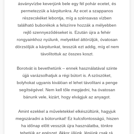
ásványvízbe keverjünk bele egy fél pohár ecetet, és
permetezzük a kárpitunkra. Az ecet a szappanos
részecskéket lebontja, míg a szénsavas vízben
található buborékok a felszínre hozzák a mélyebben
rejlő szennyeződéseket is. Ezután újra a fehér
rongyainkhoz nyúlunk, melyekkel áttörüljük, óvatosan
dörzsöljük a kárpitunkat, tesszük ezt addig, míg el nem
távolítottuk az összes koszt.
Borotvát is bevethetünk – ennek használatával szinte
újjá varázsolhatjuk a régi bútort is. A szöszöket,
bolyhokat ugyanis kiválóan el lehet távolítani a penge
segítségével. Nem kell tőle megijedni, ha óvatosan
bánunk vele, kizárt, hogy elvágjuk az anyagot.
Amint ezekkel a műveletekkel elkészültünk, hagyjuk
megszáradni a bútorunkat! Ez kulcsfontosságú, hiszen
ha időnap előtt vesszük újra használatba, tönkre
tehetjük az egészet. Akkor üljünk, lépjünk csak rá,