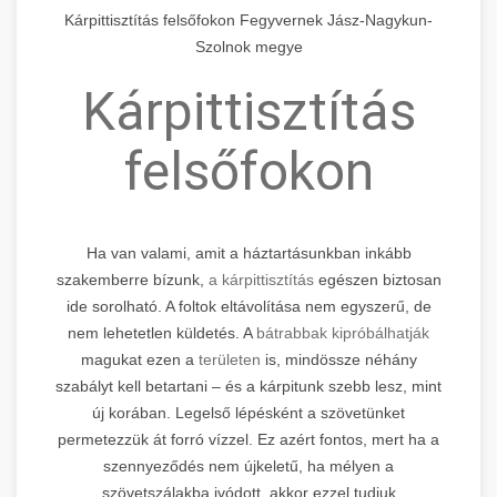
Kárpittisztítás felsőfokon Fegyvernek Jász-Nagykun-
Szolnok megye
Kárpittisztítás
felsőfokon
Ha van valami, amit a háztartásunkban inkább
szakemberre bízunk,
a kárpittisztítás
egészen biztosan
ide sorolható. A foltok eltávolítása nem egyszerű, de
nem lehetetlen küldetés. A
bátrabbak kipróbálhatják
magukat ezen a
területen
is, mindössze néhány
szabályt kell betartani – és a kárpitunk szebb lesz, mint
új korában. Legelső lépésként a szövetünket
permetezzük át forró vízzel. Ez azért fontos, mert ha a
szennyeződés nem újkeletű, ha mélyen a
szövetszálakba ivódott, akkor ezzel tudjuk