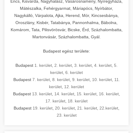
Encs, Kisvárda, Nagyhalász, Vásárosnamény, Nyíregyháza,
Mátészalka, Fehérgyarmat, Máriapócs, Nyírbátor,
Nagykálló, Várpalota, Ajka, Herend, Mór, Kincsesbánya,
Oroszlány, Kisbér, Tatabánya, Pannonhalma, Bábolna,
Komárom, Tata, Pilisvörösvár, Bicske, Érd, Százhalombatta,
Martonvásár, Százhalombatta, Gyál.
Budapest egész területe:
Budapest
1. kerület
,
2. kerület
,
3. kerület
,
4. kerület
,
5.
kerület
,
6. kerület
Budapest
7. kerület
,
8. kerület
,
9. kerület
,
10. kerület
,
11.
kerület
,
12. kerület
Budapest
13. kerület
,
14. kerület
,
15. kerület
,
16. kerület
,
17. kerület
,
18. kerület
Budapest
19. kerület
,
20. kerület
,
21. kerület
,
22.kerület
,
23. kerület