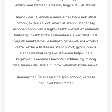
amikor már biztosan érezzük, hogy a felület száraz.
Amint kiderült, ennek a műveletnek bárki nekiláthat
otthon, aki tud rá időt, energiát szánni. Manapság
azonban ebből van a legkevesebb – ezért az emberek
többsége inkább bízza szakemberre a kárpittisztítást.
Cégünk munkatársai különböző gépekkel, eszközökkel
veszik kézbe a tisztításra szánt bútort, gyors, precíz,
alapos munkát végezve. Kevesen tudják, de a
kárpitokat is érdemes havonta tisztítani, így mindig
friss, finom illatú, tiszta bútorok vehetnek körbe minket.
Amennyiben Ön is szeretne ilyen otthont, keresse
cégünket bizalommal!