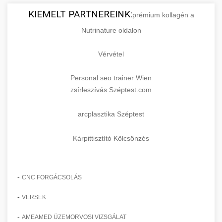
KIEMELT PARTNEREINK:
prémium kollagén a
Nutrinature oldalon
Vérvétel
Personal seo trainer Wien
zsírleszívás Széptest.com
arcplasztika Széptest
Kárpittisztító Kölcsönzés
-
CNC FORGÁCSOLÁS
-
VERSEK
-
AMEAMED ÜZEMORVOSI VIZSGÁLAT