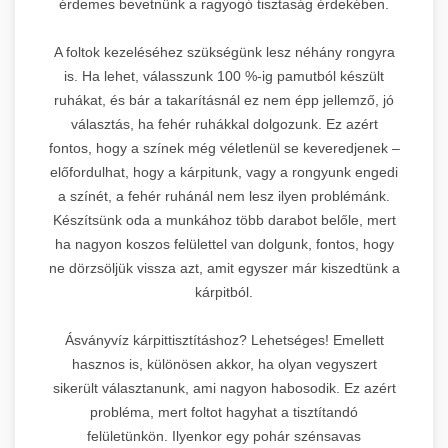
érdemes bevetnünk a ragyogó tisztaság érdekében.
A foltok kezeléséhez szükségünk lesz néhány rongyra
is. Ha lehet, válasszunk 100 %-ig pamutból készült
ruhákat, és bár a takarításnál ez nem épp jellemző, jó
választás, ha fehér ruhákkal dolgozunk. Ez azért
fontos, hogy a színek még véletlenül se keveredjenek –
előfordulhat, hogy a kárpitunk, vagy a rongyunk engedi
a színét, a fehér ruhánál nem lesz ilyen problémánk.
Készítsünk oda a munkához több darabot belőle, mert
ha nagyon koszos felülettel van dolgunk, fontos, hogy
ne dörzsöljük vissza azt, amit egyszer már kiszedtünk a
kárpitból.
Ásványvíz kárpittisztításhoz? Lehetséges! Emellett
hasznos is, különösen akkor, ha olyan vegyszert
sikerült választanunk, ami nagyon habosodik. Ez azért
probléma, mert foltot hagyhat a tisztítandó
felületünkön. Ilyenkor egy pohár szénsavas