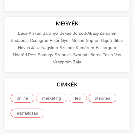
MEGYÉK
Bács-Kiskun
Baranya
Békés
Borsod-Abaúj-Zemplén
Budapest
Csongrád
Fejér
Győr-Moson-Sopron
Hajdú-Bihar
Heves
Jász-Nagykun-Szolnok
Komárom-Esztergom
Nógrád
Pest
Somogy
Szabolcs-Szatmár-Bereg
Tolna
Vas
Veszprém
Zala
CIMKÉK
online
marketing
led
útépítés
aszfaltozás