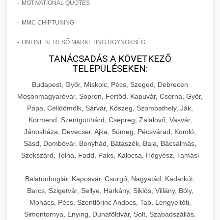
-
MOTIVATIONAL QUOTES
-
MMC CHIPTUNING
-
ONLINE KERESŐ MARKETING ÜGYNÖKSÉG
TANÁCSADÁS A KÖVETKEZŐ
TELEPÜLÉSEKEN:
Budapest, Győr, Miskolc, Pécs, Szeged, Debrecen
Mosonmagyaróvár, Sopron, Fertőd, Kapuvár, Csorna, Győr,
Pápa, Celldömölk, Sárvár, Kőszeg, Szombathely, Ják,
Körmend, Szentgotthárd, Csepreg, Zalalövő, Vasvár,
Jánosháza, Devecser, Ajka, Sümeg, Pécsvárad, Komló,
Sásd, Dombóvár, Bonyhád, Bátaszék, Baja, Bácsalmás,
Szekszárd, Tolna, Fadd, Paks, Kalocsa, Hőgyész, Tamási
Balatonboglár, Kaposvár, Csurgó, Nagyatád, Kadarkút,
Barcs, Szigetvár, Sellye, Harkány, Siklós, Villány, Bóly,
Mohács, Pécs, Szentlőrinc Andocs, Tab, Lengyeltóti,
Simontornya, Enying, Dunaföldvár, Solt, Szabadszállás,