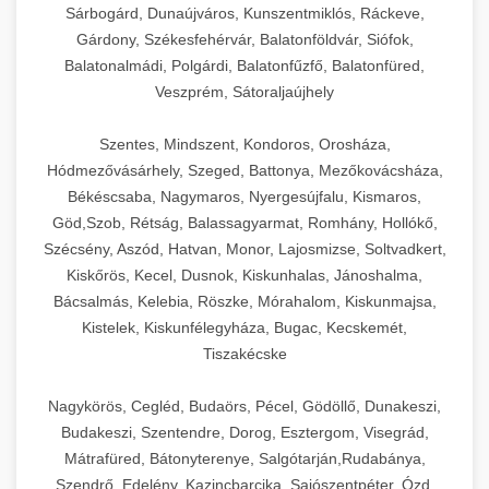
Sárbogárd, Dunaújváros, Kunszentmiklós, Ráckeve,
Gárdony, Székesfehérvár, Balatonföldvár, Siófok,
Balatonalmádi, Polgárdi, Balatonfűzfő, Balatonfüred,
Veszprém, Sátoraljaújhely
Szentes, Mindszent, Kondoros, Orosháza,
Hódmezővásárhely, Szeged, Battonya, Mezőkovácsháza,
Békéscsaba, Nagymaros, Nyergesújfalu, Kismaros,
Göd,Szob, Rétság, Balassagyarmat, Romhány, Hollókő,
Szécsény, Aszód, Hatvan, Monor, Lajosmizse, Soltvadkert,
Kiskőrös, Kecel, Dusnok, Kiskunhalas, Jánoshalma,
Bácsalmás, Kelebia, Röszke, Mórahalom, Kiskunmajsa,
Kistelek, Kiskunfélegyháza, Bugac, Kecskemét,
Tiszakécske
Nagykörös, Cegléd, Budaörs, Pécel, Gödöllő, Dunakeszi,
Budakeszi, Szentendre, Dorog, Esztergom, Visegrád,
Mátrafüred, Bátonyterenye, Salgótarján,Rudabánya,
Szendrő, Edelény, Kazincbarcika, Sajószentpéter, Ózd,