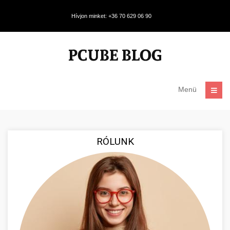
Hívjon minket: +36 70 629 06 90
Menü
RÓLUNK