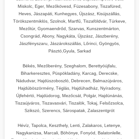
Miskolc, Eger, Mezőkövesd, Füzesabony, Tiszafüred,
Heves, Jászapáti, Kunhegyes, Újszász, Kisújszállás,
Törökszentmiklós, Szolnok, Martfű, Tiszaföldvár, Túrkeve,
Mezőtúr, Gyomaendrőd, Szarvas, Kunszentmárton,
Csongrád, Abony, Nagykáta, Újszász, Jászberény,
Jászfényszaru, Jászárokszállás, Lőrinci, Gyöngyös,
Pásztó,Gyula, Sarkad
Békés, Mezőberény, Szeghalom, Berettyóújfalu,
Biharkeresztes, Püspökladány, Karcag, Derecske,
Nádudvar, Hajdúszoboszló, Debrecen, Balmazújváros,
Hajdúböszörmény, Téglás, Hajdúhadház, Nyíradony,
Újfehértó, Hajdúdorog, Mezőcsát, Polgár, Hajdúnánás,
Tiszaújváros, Tiszavasvári, Tiszalök, Tokaj, Felsőzsolca,
Szikszó, Szerencs, Sárospatak, Zalaszentgrót
Hévíz, Tapolca, Keszthely, Lenti, Zalakaros, Letenye,
Nagykanizsa, Marcali, Böhönye, Fonyód, Balatonlelle,