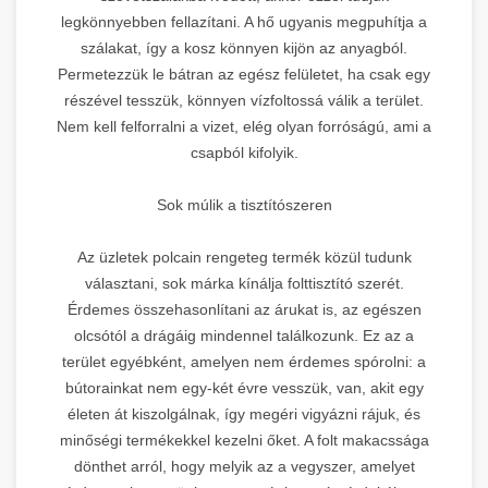
legkönnyebben fellazítani. A hő ugyanis megpuhítja a
szálakat, így a kosz könnyen kijön az anyagból.
Permetezzük le bátran az egész felületet, ha csak egy
részével tesszük, könnyen vízfoltossá válik a terület.
Nem kell felforralni a vizet, elég olyan forróságú, ami a
csapból kifolyik.
Sok múlik a tisztítószeren
Az üzletek polcain rengeteg termék közül tudunk
választani, sok márka kínálja folttisztító szerét.
Érdemes összehasonlítani az árukat is, az egészen
olcsótól a drágáig mindennel találkozunk. Ez az a
terület egyébként, amelyen nem érdemes spórolni: a
bútorainkat nem egy-két évre vesszük, van, akit egy
életen át kiszolgálnak, így megéri vigyázni rájuk, és
minőségi termékekkel kezelni őket. A folt makacssága
dönthet arról, hogy melyik az a vegyszer, amelyet