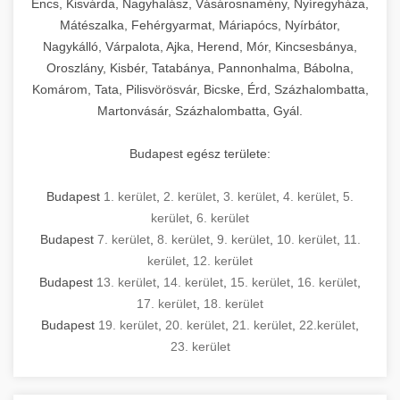
Encs, Kisvárda, Nagyhalász, Vásárosnamény, Nyíregyháza,
Mátészalka, Fehérgyarmat, Máriapócs, Nyírbátor,
Nagykálló, Várpalota, Ajka, Herend, Mór, Kincsesbánya,
Oroszlány, Kisbér, Tatabánya, Pannonhalma, Bábolna,
Komárom, Tata, Pilisvörösvár, Bicske, Érd, Százhalombatta,
Martonvásár, Százhalombatta, Gyál.
Budapest egész területe:
Budapest
1. kerület
,
2. kerület
,
3. kerület
,
4. kerület
,
5.
kerület
,
6. kerület
Budapest
7. kerület
,
8. kerület
,
9. kerület
,
10. kerület
,
11.
kerület
,
12. kerület
Budapest
13. kerület
,
14. kerület
,
15. kerület
,
16. kerület
,
17. kerület
,
18. kerület
Budapest
19. kerület
,
20. kerület
,
21. kerület
,
22.kerület
,
23. kerület