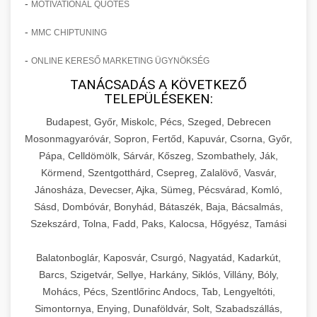
-
MOTIVATIONAL QUOTES
-
MMC CHIPTUNING
-
ONLINE KERESŐ MARKETING ÜGYNÖKSÉG
TANÁCSADÁS A KÖVETKEZŐ
TELEPÜLÉSEKEN:
Budapest, Győr, Miskolc, Pécs, Szeged, Debrecen
Mosonmagyaróvár, Sopron, Fertőd, Kapuvár, Csorna, Győr,
Pápa, Celldömölk, Sárvár, Kőszeg, Szombathely, Ják,
Körmend, Szentgotthárd, Csepreg, Zalalövő, Vasvár,
Jánosháza, Devecser, Ajka, Sümeg, Pécsvárad, Komló,
Sásd, Dombóvár, Bonyhád, Bátaszék, Baja, Bácsalmás,
Szekszárd, Tolna, Fadd, Paks, Kalocsa, Hőgyész, Tamási
Balatonboglár, Kaposvár, Csurgó, Nagyatád, Kadarkút,
Barcs, Szigetvár, Sellye, Harkány, Siklós, Villány, Bóly,
Mohács, Pécs, Szentlőrinc Andocs, Tab, Lengyeltóti,
Simontornya, Enying, Dunaföldvár, Solt, Szabadszállás,