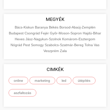
MEGYÉK
Bács-Kiskun
Baranya
Békés
Borsod-Abaúj-Zemplén
Budapest
Csongrád
Fejér
Győr-Moson-Sopron
Hajdú-Bihar
Heves
Jász-Nagykun-Szolnok
Komárom-Esztergom
Nógrád
Pest
Somogy
Szabolcs-Szatmár-Bereg
Tolna
Vas
Veszprém
Zala
CIMKÉK
online
marketing
led
útépítés
aszfaltozás