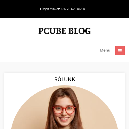
Hívjon minket: +36 70 629 06 90
Menü
RÓLUNK