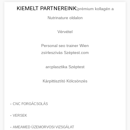
KIEMELT PARTNEREINK:
prémium kollagén a
Nutrinature oldalon
Vérvétel
Personal seo trainer Wien
zsírleszívás Széptest.com
arcplasztika Széptest
Kárpittisztító Kölcsönzés
-
CNC FORGÁCSOLÁS
-
VERSEK
-
AMEAMED ÜZEMORVOSI VIZSGÁLAT