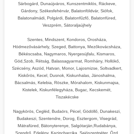
Sárbogárd, Dunaújváros, Kunszentmiklós, Ráckeve,
Gárdony, Székesfehérvár, Balatonföldvár, Siófok,
Balatonalmádi, Polgárdi, Balatonfűzfő, Balatonfüred,
Veszprém, Sátoraljaújhely
Szentes, Mindszent, Kondoros, Orosháza,
Hódmezővásárhely, Szeged, Battonya, Mezőkovácsháza,
Békéscsaba, Nagymaros, Nyergesújfalu, Kismaros,
Göd,Szob, Rétság, Balassagyarmat, Romhány, Hollókő,
Szécsény, Aszód, Hatvan, Monor, Lajosmizse, Soltvadkert,
Kiskőrös, Kecel, Dusnok, Kiskunhalas, Jánoshalma,
Bácsalmás, Kelebia, Röszke, Mórahalom, Kiskunmajsa,
Kistelek, Kiskunfélegyháza, Bugac, Kecskemét,
Tiszakécske
Nagykörös, Cegléd, Budaörs, Pécel, Gödöllő, Dunakeszi,
Budakeszi, Szentendre, Dorog, Esztergom, Visegrád,
Mátrafüred, Bátonyterenye, Salgótarján,Rudabánya,
Szendrő, Edelény, Kazincbarcika, Sajószentpéter, Ózd,