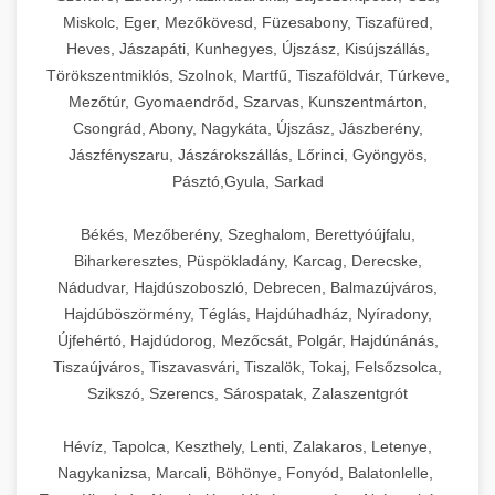
Miskolc, Eger, Mezőkövesd, Füzesabony, Tiszafüred,
Heves, Jászapáti, Kunhegyes, Újszász, Kisújszállás,
Törökszentmiklós, Szolnok, Martfű, Tiszaföldvár, Túrkeve,
Mezőtúr, Gyomaendrőd, Szarvas, Kunszentmárton,
Csongrád, Abony, Nagykáta, Újszász, Jászberény,
Jászfényszaru, Jászárokszállás, Lőrinci, Gyöngyös,
Pásztó,Gyula, Sarkad
Békés, Mezőberény, Szeghalom, Berettyóújfalu,
Biharkeresztes, Püspökladány, Karcag, Derecske,
Nádudvar, Hajdúszoboszló, Debrecen, Balmazújváros,
Hajdúböszörmény, Téglás, Hajdúhadház, Nyíradony,
Újfehértó, Hajdúdorog, Mezőcsát, Polgár, Hajdúnánás,
Tiszaújváros, Tiszavasvári, Tiszalök, Tokaj, Felsőzsolca,
Szikszó, Szerencs, Sárospatak, Zalaszentgrót
Hévíz, Tapolca, Keszthely, Lenti, Zalakaros, Letenye,
Nagykanizsa, Marcali, Böhönye, Fonyód, Balatonlelle,