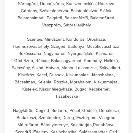
Sárbogárd, Dunaújváros, Kunszentmiklós, Ráckeve,
Gárdony, Székesfehérvár, Balatonföldvár, Siófok,
Balatonalmádi, Polgárdi, Balatonfűzfő, Balatonfüred,
Veszprém, Sátoraljaújhely
Szentes, Mindszent, Kondoros, Orosháza,
Hódmezővásárhely, Szeged, Battonya, Mezőkovácsháza,
Békéscsaba, Nagymaros, Nyergesújfalu, Kismaros,
Göd,Szob, Rétság, Balassagyarmat, Romhány, Hollókő,
Szécsény, Aszód, Hatvan, Monor, Lajosmizse, Soltvadkert,
Kiskőrös, Kecel, Dusnok, Kiskunhalas, Jánoshalma,
Bácsalmás, Kelebia, Röszke, Mórahalom, Kiskunmajsa,
Kistelek, Kiskunfélegyháza, Bugac, Kecskemét,
Tiszakécske
Nagykörös, Cegléd, Budaörs, Pécel, Gödöllő, Dunakeszi,
Budakeszi, Szentendre, Dorog, Esztergom, Visegrád,
Mátrafüred, Bátonyterenye, Salgótarján,Rudabánya,
Szendrő, Edelény, Kazincbarcika, Sajószentpéter, Ózd,