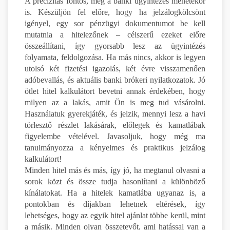
A precizitás fontos, még a banki ügyintézés menetekor
is. Készüljön fel előre, hogy ha jelzálogkölcsönt
igényel, egy sor pénzügyi dokumentumot be kell
mutatnia a hitelezőnek – célszerű ezeket előre
összeállítani, így gyorsabb lesz az ügyintézés
folyamata, feldolgozása. Ha más nincs, akkor is legyen
utolsó két fizetési igazolás, két évre visszamenően
adóbevallás, és aktuális banki brókeri nyilatkozatok. Jó
ötlet hitel kalkulátort bevetni annak érdekében, hogy
milyen az a lakás, amit Ön is meg tud vásárolni.
Használatuk gyerekjáték, és jelzik, mennyi lesz a havi
törlesztő részlet lakásárak, előlegek és kamatlábak
figyelembe vételével. Javasoljuk, hogy még ma
tanulmányozza a kényelmes és praktikus jelzálog
kalkulátort!
Minden hitel más és más, így jó, ha megtanul olvasni a
sorok közt és össze tudja hasonlítani a különböző
kínálatokat. Ha a hitelek kamatlába ugyanaz is, a
pontokban és díjakban lehetnek eltérések, így
lehetséges, hogy az egyik hitel ajánlat többe kerül, mint
a másik. Minden olyan összetevőt, ami hatással van a