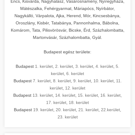
Encs, Kisvárda, Nagyhalász, Vásárosnamény, Nyíregyháza,
Mátészalka, Fehérgyarmat, Máriapócs, Nyírbátor,
Nagykálló, Várpalota, Ajka, Herend, Mór, Kincsesbánya,
Oroszlány, Kisbér, Tatabánya, Pannonhalma, Bábolna,
Komárom, Tata, Pilisvörösvár, Bicske, Érd, Százhalombatta,
Martonvásár, Százhalombatta, Gyál.
Budapest egész területe:
Budapest
1. kerület
,
2. kerület
,
3. kerület
,
4. kerület
,
5.
kerület
,
6. kerület
Budapest
7. kerület
,
8. kerület
,
9. kerület
,
10. kerület
,
11.
kerület
,
12. kerület
Budapest
13. kerület
,
14. kerület
,
15. kerület
,
16. kerület
,
17. kerület
,
18. kerület
Budapest
19. kerület
,
20. kerület
,
21. kerület
,
22.kerület
,
23. kerület