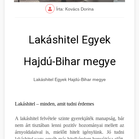
Írta: Kovács Dorina
Lakáshitel Egyek
Hajdú-Bihar megye
Lakáshitel Egyek Hajdú-Bihar megye
Lakáshitel – minden, amit tudni érdemes
A lakáshitel felvétele szinte gyerekjáték manapság, bár
nem árt tisztában lenni pozitív hozományai mellett az
árnyoldalaival is, mielőtt hitelt igénylünk. Jó tudni
lakáshitel vagy egyéb más hitelkérelem benyújtása előtt,