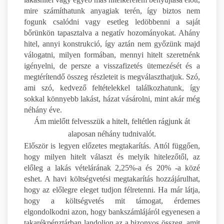
mire számíthatunk anyagiak terén, így biztos nem
fogunk csalódni vagy esetleg ledöbbenni a saját
bőrünkön tapasztalva a negatív hozományokat. Ahány
hitel, annyi konstrukció, így aztán nem győzünk majd
válogatni, milyen formában, mennyi hitelt szeretnénk
igényelni, de persze a visszafizetés ütemezését és a
megtérítendő összeg részleteit is megválaszthatjuk. Szó,
ami szó, kedvező feltételekkel találkozhatunk, így
sokkal könnyebb lakást, házat vásárolni, mint akár még
néhány éve.
Ám mielőtt felvesszük a hitelt, feltétlen rágjunk át
alaposan néhány tudnivalót.
Először is legyen előzetes megtakarítás. Attól függően,
hogy milyen hitelt választ és melyik hitelezőtől, az
előleg a lakás vételárának 2,25%-a és 20% -a közé
eshet. A havi költségvetési megtakarítás hozzájárulhat,
hogy az előlegre eleget tudjon félretenni. Ha már látja,
hogy a költségvetés mit támogat, érdemes
elgondolkodni azon, hogy bankszámlájáról egyenesen a
takarékpénztárban landoljon az a bizonyos összeg, amit