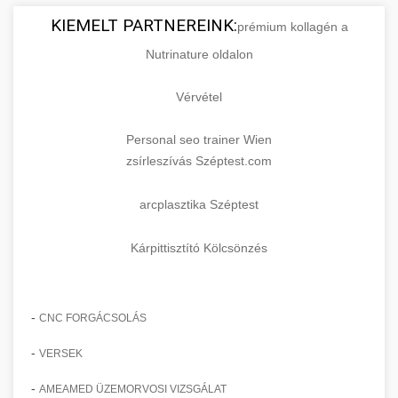
KIEMELT PARTNEREINK:
prémium kollagén a
Nutrinature oldalon
Vérvétel
Personal seo trainer Wien
zsírleszívás Széptest.com
arcplasztika Széptest
Kárpittisztító Kölcsönzés
-
CNC FORGÁCSOLÁS
-
VERSEK
-
AMEAMED ÜZEMORVOSI VIZSGÁLAT