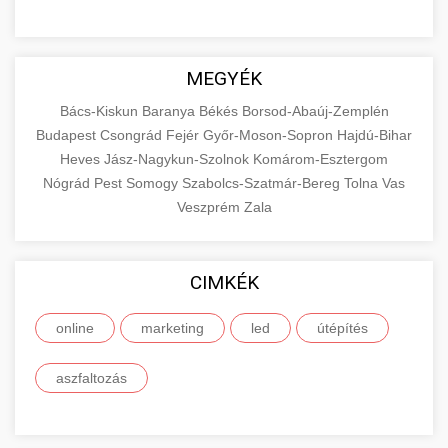
MEGYÉK
Bács-Kiskun
Baranya
Békés
Borsod-Abaúj-Zemplén
Budapest
Csongrád
Fejér
Győr-Moson-Sopron
Hajdú-Bihar
Heves
Jász-Nagykun-Szolnok
Komárom-Esztergom
Nógrád
Pest
Somogy
Szabolcs-Szatmár-Bereg
Tolna
Vas
Veszprém
Zala
CIMKÉK
online
marketing
led
útépítés
aszfaltozás