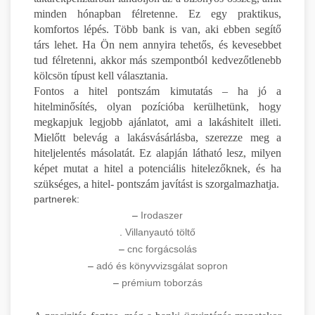
minden hónapban félretenne. Ez egy praktikus,
komfortos lépés. Több bank is van, aki ebben segítő
társ lehet. Ha Ön nem annyira tehetős, és kevesebbet
tud félretenni, akkor más szempontból kedvezőtlenebb
kölcsön típust kell választania.
Fontos a hitel pontszám kimutatás – ha jó a
hitelminősítés, olyan pozícióba kerülhetünk, hogy
megkapjuk legjobb ajánlatot, ami a lakáshitelt illeti.
Mielőtt belevág a lakásvásárlásba, szerezze meg a
hiteljelentés másolatát. Ez alapján látható lesz, milyen
képet mutat a hitel a potenciális hitelezőknek, és ha
szükséges, a hitel- pontszám javítást is szorgalmazhatja.
partnerek:
–
Irodaszer
.
Villanyautó töltő
–
cnc forgácsolás
–
adó és könyvvizsgálat sopron
–
prémium toborzás