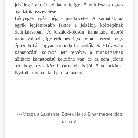
jelzálog árára, át kell látnunk, így könnyű lesz az egyes
ajánlatok összevetése.
Lényeges lépés még a piackövetés. A kamatláb az
egyik legfontosabb faktor a jelzálog költségének
definiálásában. A jelzálogkölcsön kamatlába napról
napra változik, így érdemes figyelemmel kísérni, hogy
éppen hol áll, ugyanis mondjuk a szülőknek 30 éves fix
kamatozású kölcsön lett felvéve, a munkatársnak
állítható kamatozású kölcsöne van, és ez nem jelenti
azt, hogy ezek közül bármelyik is jól jönne nekünk.
Nyitott szemmel kell járni a piacon!
<-- Vissza a Lakáshitel Egyek Hajdú-Bihar megye blog
oldalra!