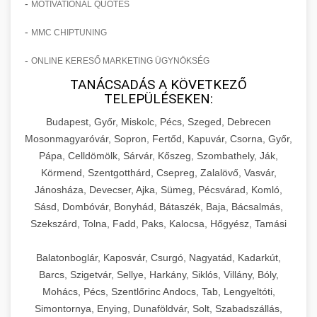
-
MOTIVATIONAL QUOTES
-
MMC CHIPTUNING
-
ONLINE KERESŐ MARKETING ÜGYNÖKSÉG
TANÁCSADÁS A KÖVETKEZŐ
TELEPÜLÉSEKEN:
Budapest, Győr, Miskolc, Pécs, Szeged, Debrecen
Mosonmagyaróvár, Sopron, Fertőd, Kapuvár, Csorna, Győr,
Pápa, Celldömölk, Sárvár, Kőszeg, Szombathely, Ják,
Körmend, Szentgotthárd, Csepreg, Zalalövő, Vasvár,
Jánosháza, Devecser, Ajka, Sümeg, Pécsvárad, Komló,
Sásd, Dombóvár, Bonyhád, Bátaszék, Baja, Bácsalmás,
Szekszárd, Tolna, Fadd, Paks, Kalocsa, Hőgyész, Tamási
Balatonboglár, Kaposvár, Csurgó, Nagyatád, Kadarkút,
Barcs, Szigetvár, Sellye, Harkány, Siklós, Villány, Bóly,
Mohács, Pécs, Szentlőrinc Andocs, Tab, Lengyeltóti,
Simontornya, Enying, Dunaföldvár, Solt, Szabadszállás,