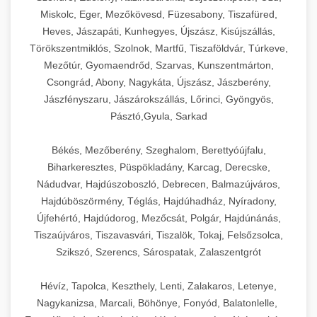
Miskolc, Eger, Mezőkövesd, Füzesabony, Tiszafüred,
Heves, Jászapáti, Kunhegyes, Újszász, Kisújszállás,
Törökszentmiklós, Szolnok, Martfű, Tiszaföldvár, Túrkeve,
Mezőtúr, Gyomaendrőd, Szarvas, Kunszentmárton,
Csongrád, Abony, Nagykáta, Újszász, Jászberény,
Jászfényszaru, Jászárokszállás, Lőrinci, Gyöngyös,
Pásztó,Gyula, Sarkad
Békés, Mezőberény, Szeghalom, Berettyóújfalu,
Biharkeresztes, Püspökladány, Karcag, Derecske,
Nádudvar, Hajdúszoboszló, Debrecen, Balmazújváros,
Hajdúböszörmény, Téglás, Hajdúhadház, Nyíradony,
Újfehértó, Hajdúdorog, Mezőcsát, Polgár, Hajdúnánás,
Tiszaújváros, Tiszavasvári, Tiszalök, Tokaj, Felsőzsolca,
Szikszó, Szerencs, Sárospatak, Zalaszentgrót
Hévíz, Tapolca, Keszthely, Lenti, Zalakaros, Letenye,
Nagykanizsa, Marcali, Böhönye, Fonyód, Balatonlelle,