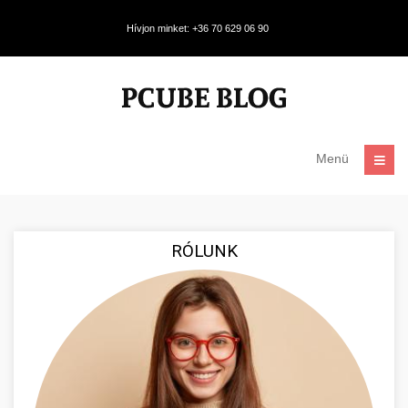
Hívjon minket: +36 70 629 06 90
Menü
RÓLUNK