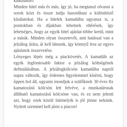
kalkulátort!
Minden hitel más és más, így jó, ha megtanul olvasni a
sorok közt és össze tudja hasonlítani a különböző
kínálatokat. Ha a hitelek kamatlába ugyanaz is, a
pontokban és díjakban lehetnek eltérések, így
lehetséges, hogy az egyik hitel ajánlat többe kerül, mint
a másik. Minden olyan összetevőt, ami hatással van a
jelzálog árára, át kell látnunk, így könnyű lesz az egyes
ajánlatok összevetése.
Lényeges lépés még a piackövetés. A kamatláb az
egyik legfontosabb faktor a jelzálog költségének
definiálásában. A jelzálogkölcsön kamatlába napról
napra változik, így érdemes figyelemmel kísérni, hogy
éppen hol áll, ugyanis mondjuk a szülőknek 30 éves fix
kamatozású kölcsön lett felvéve, a munkatársnak
állítható kamatozású kölcsöne van, és ez nem jelenti
azt, hogy ezek közül bármelyik is jól jönne nekünk.
Nyitott szemmel kell járni a piacon!