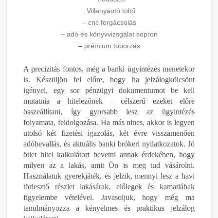
.
Villanyautó töltő
–
cnc forgácsolás
–
adó és könyvvizsgálat sopron
–
prémium toborzás
A precizitás fontos, még a banki ügyintézés menetekor
is. Készüljön fel előre, hogy ha jelzálogkölcsönt
igényel, egy sor pénzügyi dokumentumot be kell
mutatnia a hitelezőnek – célszerű ezeket előre
összeállítani, így gyorsabb lesz az ügyintézés
folyamata, feldolgozása. Ha más nincs, akkor is legyen
utolsó két fizetési igazolás, két évre visszamenően
adóbevallás, és aktuális banki brókeri nyilatkozatok. Jó
ötlet hitel kalkulátort bevetni annak érdekében, hogy
milyen az a lakás, amit Ön is meg tud vásárolni.
Használatuk gyerekjáték, és jelzik, mennyi lesz a havi
törlesztő részlet lakásárak, előlegek és kamatlábak
figyelembe vételével. Javasoljuk, hogy még ma
tanulmányozza a kényelmes és praktikus jelzálog