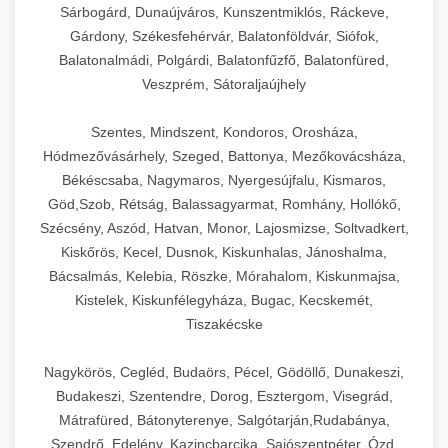
Sárbogárd, Dunaújváros, Kunszentmiklós, Ráckeve,
Gárdony, Székesfehérvár, Balatonföldvár, Siófok,
Balatonalmádi, Polgárdi, Balatonfűzfő, Balatonfüred,
Veszprém, Sátoraljaújhely
Szentes, Mindszent, Kondoros, Orosháza,
Hódmezővásárhely, Szeged, Battonya, Mezőkovácsháza,
Békéscsaba, Nagymaros, Nyergesújfalu, Kismaros,
Göd,Szob, Rétság, Balassagyarmat, Romhány, Hollókő,
Szécsény, Aszód, Hatvan, Monor, Lajosmizse, Soltvadkert,
Kiskőrös, Kecel, Dusnok, Kiskunhalas, Jánoshalma,
Bácsalmás, Kelebia, Röszke, Mórahalom, Kiskunmajsa,
Kistelek, Kiskunfélegyháza, Bugac, Kecskemét,
Tiszakécske
Nagykörös, Cegléd, Budaörs, Pécel, Gödöllő, Dunakeszi,
Budakeszi, Szentendre, Dorog, Esztergom, Visegrád,
Mátrafüred, Bátonyterenye, Salgótarján,Rudabánya,
Szendrő, Edelény, Kazincbarcika, Sajószentpéter, Ózd,