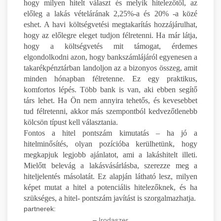
hogy milyen hitelt választ és melyik hitelezőtől, az
előleg a lakás vételárának 2,25%-a és 20% -a közé
eshet. A havi költségvetési megtakarítás hozzájárulhat,
hogy az előlegre eleget tudjon félretenni. Ha már látja,
hogy a költségvetés mit támogat, érdemes
elgondolkodni azon, hogy bankszámlájáról egyenesen a
takarékpénztárban landoljon az a bizonyos összeg, amit
minden hónapban félretenne. Ez egy praktikus,
komfortos lépés. Több bank is van, aki ebben segítő
társ lehet. Ha Ön nem annyira tehetős, és kevesebbet
tud félretenni, akkor más szempontból kedvezőtlenebb
kölcsön típust kell választania.
Fontos a hitel pontszám kimutatás – ha jó a
hitelminősítés, olyan pozícióba kerülhetünk, hogy
megkapjuk legjobb ajánlatot, ami a lakáshitelt illeti.
Mielőtt belevág a lakásvásárlásba, szerezze meg a
hiteljelentés másolatát. Ez alapján látható lesz, milyen
képet mutat a hitel a potenciális hitelezőknek, és ha
szükséges, a hitel- pontszám javítást is szorgalmazhatja.
partnerek:
–
Irodaszer