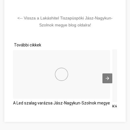
<-- Vissza a Lakáshitel Tiszapüspöki Jász-Nagykun-
Szolnok megye blog oldalra!
További cikkek
A Led szalag varázsa Jász-Nagykun-Szolnok megye
Kárpitti