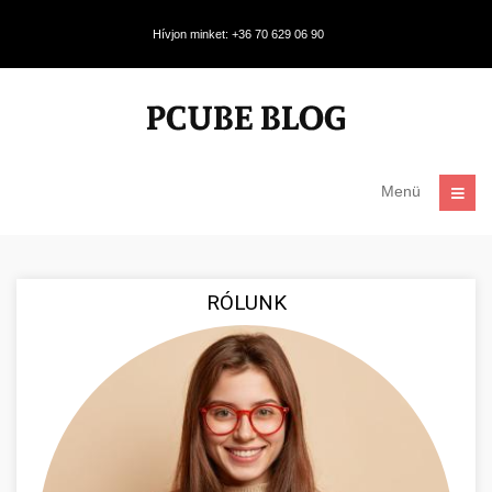
Hívjon minket: +36 70 629 06 90
Menü
RÓLUNK