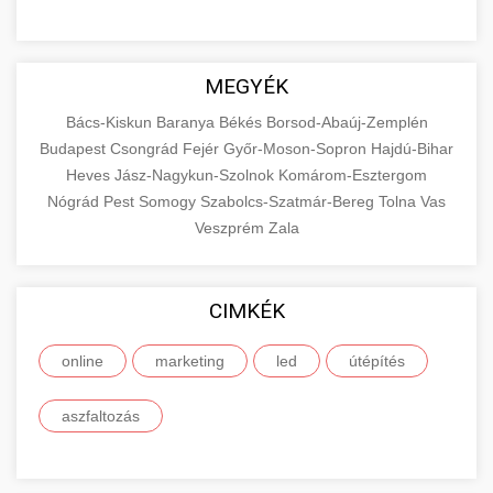
MEGYÉK
Bács-Kiskun
Baranya
Békés
Borsod-Abaúj-Zemplén
Budapest
Csongrád
Fejér
Győr-Moson-Sopron
Hajdú-Bihar
Heves
Jász-Nagykun-Szolnok
Komárom-Esztergom
Nógrád
Pest
Somogy
Szabolcs-Szatmár-Bereg
Tolna
Vas
Veszprém
Zala
CIMKÉK
online
marketing
led
útépítés
aszfaltozás