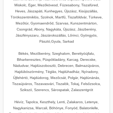
Miskolc, Eger, Mezőkövesd, Füzesabony, Tiszafüred,
Heves, Jászapáti, Kunhegyes, Újszász, Kisújszállás,
Törökszentmiklós, Szolnok, Martfű, Tiszaföldvár, Túrkeve,
Mezőtúr, Gyomaendrőd, Szarvas, Kunszentmárton,
Csongrád, Abony, Nagykáta, Újszász, Jászberény,
Jászfényszaru, Jászárokszállás, Lőrinci, Gyöngyös,
Pásztó,Gyula, Sarkad
Békés, Mezőberény, Szeghalom, Berettyóújfalu,
Biharkeresztes, Püspökladány, Karcag, Derecske,
Nádudvar, Hajdúszoboszló, Debrecen, Balmazújváros,
Hajdúböszörmény, Téglás, Hajdúhadház, Nyíradony,
Újfehértó, Hajdúdorog, Mezőcsát, Polgár, Hajdúnánás,
Tiszaújváros, Tiszavasvári, Tiszalök, Tokaj, Felsőzsolca,
Szikszó, Szerencs, Sárospatak, Zalaszentgrót
Hévíz, Tapolca, Keszthely, Lenti, Zalakaros, Letenye,
Nagykanizsa, Marcali, Böhönye, Fonyód, Balatonlelle,