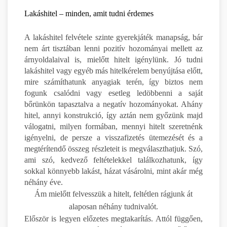
Lakáshitel – minden, amit tudni érdemes
A lakáshitel felvétele szinte gyerekjáték manapság, bár
nem árt tisztában lenni pozitív hozományai mellett az
árnyoldalaival is, mielőtt hitelt igénylünk. Jó tudni
lakáshitel vagy egyéb más hitelkérelem benyújtása előtt,
mire számíthatunk anyagiak terén, így biztos nem
fogunk csalódni vagy esetleg ledöbbenni a saját
bőrünkön tapasztalva a negatív hozományokat. Ahány
hitel, annyi konstrukció, így aztán nem győzünk majd
válogatni, milyen formában, mennyi hitelt szeretnénk
igényelni, de persze a visszafizetés ütemezését és a
megtérítendő összeg részleteit is megválaszthatjuk. Szó,
ami szó, kedvező feltételekkel találkozhatunk, így
sokkal könnyebb lakást, házat vásárolni, mint akár még
néhány éve.
Ám mielőtt felvesszük a hitelt, feltétlen rágjunk át
alaposan néhány tudnivalót.
Először is legyen előzetes megtakarítás. Attól függően,