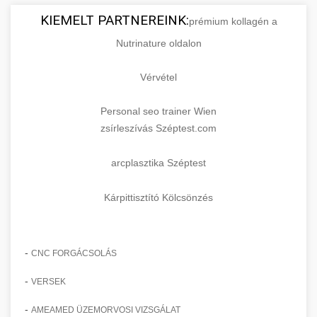
KIEMELT PARTNEREINK:
prémium kollagén a
Nutrinature oldalon
Vérvétel
Personal seo trainer Wien
zsírleszívás Széptest.com
arcplasztika Széptest
Kárpittisztító Kölcsönzés
-
CNC FORGÁCSOLÁS
-
VERSEK
-
AMEAMED ÜZEMORVOSI VIZSGÁLAT