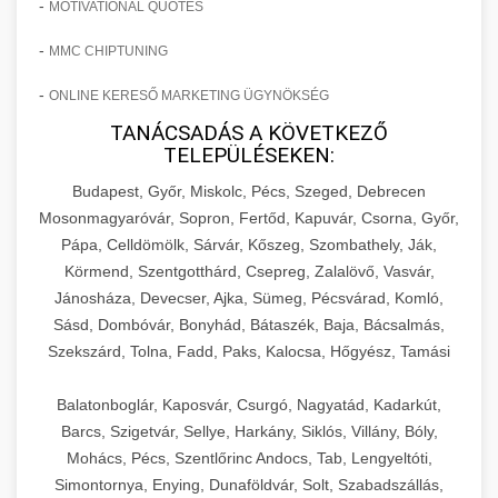
-
MOTIVATIONAL QUOTES
-
MMC CHIPTUNING
-
ONLINE KERESŐ MARKETING ÜGYNÖKSÉG
TANÁCSADÁS A KÖVETKEZŐ
TELEPÜLÉSEKEN:
Budapest, Győr, Miskolc, Pécs, Szeged, Debrecen
Mosonmagyaróvár, Sopron, Fertőd, Kapuvár, Csorna, Győr,
Pápa, Celldömölk, Sárvár, Kőszeg, Szombathely, Ják,
Körmend, Szentgotthárd, Csepreg, Zalalövő, Vasvár,
Jánosháza, Devecser, Ajka, Sümeg, Pécsvárad, Komló,
Sásd, Dombóvár, Bonyhád, Bátaszék, Baja, Bácsalmás,
Szekszárd, Tolna, Fadd, Paks, Kalocsa, Hőgyész, Tamási
Balatonboglár, Kaposvár, Csurgó, Nagyatád, Kadarkút,
Barcs, Szigetvár, Sellye, Harkány, Siklós, Villány, Bóly,
Mohács, Pécs, Szentlőrinc Andocs, Tab, Lengyeltóti,
Simontornya, Enying, Dunaföldvár, Solt, Szabadszállás,