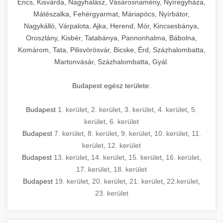
Encs, Kisvárda, Nagyhalász, Vásárosnamény, Nyíregyháza,
Mátészalka, Fehérgyarmat, Máriapócs, Nyírbátor,
Nagykálló, Várpalota, Ajka, Herend, Mór, Kincsesbánya,
Oroszlány, Kisbér, Tatabánya, Pannonhalma, Bábolna,
Komárom, Tata, Pilisvörösvár, Bicske, Érd, Százhalombatta,
Martonvásár, Százhalombatta, Gyál.
Budapest egész területe:
Budapest
1. kerület
,
2. kerület
,
3. kerület
,
4. kerület
,
5.
kerület
,
6. kerület
Budapest
7. kerület
,
8. kerület
,
9. kerület
,
10. kerület
,
11.
kerület
,
12. kerület
Budapest
13. kerület
,
14. kerület
,
15. kerület
,
16. kerület
,
17. kerület
,
18. kerület
Budapest
19. kerület
,
20. kerület
,
21. kerület
,
22.kerület
,
23. kerület