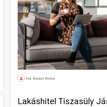
Írta: Kovács Dorina
Lakáshitel Tiszasüly J