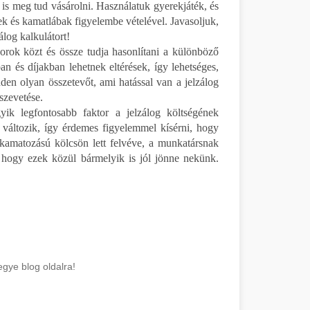
is meg tud vásárolni. Használatuk gyerekjáték, és
egek és kamatlábak figyelembe vételével. Javasoljuk,
log kalkulátort!
orok közt és össze tudja hasonlítani a különböző
an és díjakban lehetnek eltérések, így lehetséges,
nden olyan összetevőt, ami hatással van a jelzálog
sszevetése.
k legfontosabb faktor a jelzálog költségének
 változik, így érdemes figyelemmel kísérni, hogy
kamatozású kölcsön lett felvéve, a munkatársnak
, hogy ezek közül bármelyik is jól jönne nekünk.
gye blog oldalra!