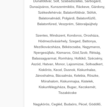
Dunaföldvár, Solt, Szabadszállás, Sárbogárd,
Dunaújváros, Kunszentmiklós, Ráckeve, Gárdony,
Székesfehérvár, Balatonföldvár, Siófok,
Balatonalmádi, Polgárdi, Balatonfűzfő,
Balatonfüred, Veszprém, Sátoraljaújhely
Szentes, Mindszent, Kondoros, Orosháza,
Hódmezővásárhely, Szeged, Battonya,
Mezőkovácsháza, Békéscsaba, Nagymaros,
Nyergesújfalu, Kismaros, Göd,Szob, Rétság,
Balassagyarmat, Romhány, Hollókő, Szécsény,
Aszód, Hatvan, Monor, Lajosmizse, Soltvadkert,
Kiskőrös, Kecel, Dusnok, Kiskunhalas,
Jánoshalma, Bácsalmás, Kelebia, Röszke,
Mórahalom, Kiskunmajsa, Kistelek,
Kiskunfélegyháza, Bugac, Kecskemét,
Tiszakécske
Nagykörös, Cegléd, Budaörs, Pécel, Gödöllő,