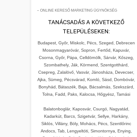
-
ONLINE KERESŐ MARKETING ÜGYNÖKSÉG
TANÁCSADÁS A KÖVETKEZŐ
TELEPÜLÉSEKEN:
Budapest, Győr, Miskolc, Pécs, Szeged, Debrecen
Mosonmagyaróvár, Sopron, Fertőd, Kapuvár,
Csorna, Győr, Pápa, Celldömölk, Sárvár, Kőszeg,
Szombathely, Ják, Körmend, Szentgotthárd,
Csepreg, Zalalövő, Vasvár, Jánosháza, Devecser,
Ajka, Sümeg, Pécsvárad, Komló, Sásd, Dombóvár,
Bonyhád, Bátaszék, Baja, Bácsalmás, Szekszárd,
Tolna, Fadd, Paks, Kalocsa, Hőgyész, Tamási
Balatonboglár, Kaposvár, Csurgó, Nagyatád,
Kadarkút, Barcs, Szigetvár, Sellye, Harkány,
Siklós, Villány, Bóly, Mohács, Pécs, Szentlőrinc
Andocs, Tab, Lengyeltóti, Simontornya, Enying,