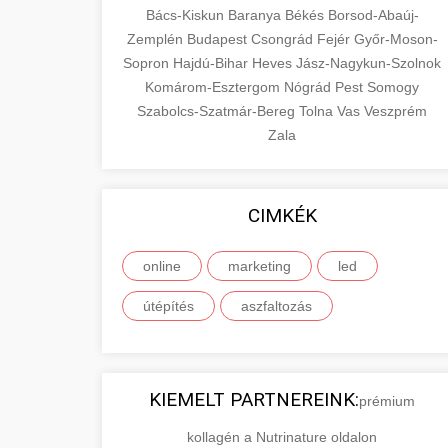
Bács-Kiskun
Baranya
Békés
Borsod-Abaúj-
Zemplén
Budapest
Csongrád
Fejér
Győr-Moson-
Sopron
Hajdú-Bihar
Heves
Jász-Nagykun-Szolnok
Komárom-Esztergom
Nógrád
Pest
Somogy
Szabolcs-Szatmár-Bereg
Tolna
Vas
Veszprém
Zala
CIMKÉK
online
marketing
led
útépítés
aszfaltozás
KIEMELT PARTNEREINK:
prémium
kollagén a Nutrinature oldalon