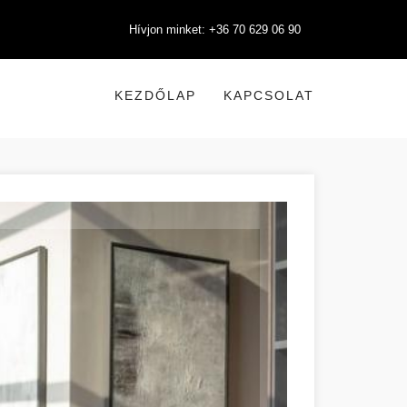
Hívjon minket: +36 70 629 06 90
KEZDŐLAP
KAPCSOLAT