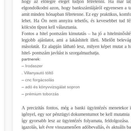
hogy az előlegre eleget tudjon félretenni. Ha már lá
elgondolkodni azon, hogy bankszámlájáról egyenesen a ta
amit minden hónapban félretenne. Ez egy praktikus, komfor
lehet. Ha Ön nem annyira tehetős, és kevesebbet tud fé
kölcsön típust kell választania.
Fontos a hitel pontszám kimutatás – ha jó a hitelminősí
legjobb ajánlatot, ami a lakáshitelt illeti. Mielőtt belev
másolatát. Ez alapján látható lesz, milyen képet mutat a hi
hitel- pontszám javítást is szorgalmazhatja.
partnerek:
–
Irodaszer
.
Villanyautó töltő
–
cnc forgácsolás
–
adó és könyvvizsgálat sopron
–
prémium toborzás
A precizitás fontos, még a banki ügyintézés menetekor i
igényel, egy sor pénzügyi dokumentumot be kell mutatnia a 
így gyorsabb lesz az ügyintézés folyamata, feldolgozása. 
igazolás, két évre visszamenően adóbevallás, és aktuális ban