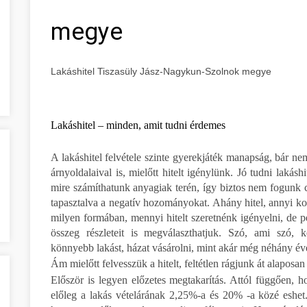
megye
Lakáshitel Tiszasüly Jász-Nagykun-Szolnok megye
Lakáshitel – minden, amit tudni érdemes
A lakáshitel felvétele szinte gyerekjáték manapság, bár nem
árnyoldalaival is, mielőtt hitelt igénylünk. Jó tudni lakás
mire számíthatunk anyagiak terén, így biztos nem fogunk 
tapasztalva a negatív hozományokat. Ahány hitel, annyi k
milyen formában, mennyi hitelt szeretnénk igényelni, de p
összeg részleteit is megválaszthatjuk. Szó, ami szó, k
könnyebb lakást, házat vásárolni, mint akár még néhány év
Ám mielőtt felvesszük a hitelt, feltétlen rágjunk át alaposa
Először is legyen előzetes megtakarítás. Attól függően, ho
előleg a lakás vételárának 2,25%-a és 20% -a közé eshet.