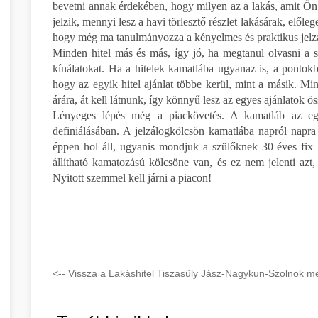
bevetni annak érdekében, hogy milyen az a lakás, amit Ön 
jelzik, mennyi lesz a havi törlesztő részlet lakásárak, elől
hogy még ma tanulmányozza a kényelmes és praktikus jelzá
Minden hitel más és más, így jó, ha megtanul olvasni a s
kínálatokat. Ha a hitelek kamatlába ugyanaz is, a pontokb
hogy az egyik hitel ajánlat többe kerül, mint a másik. Mi
árára, át kell látnunk, így könnyű lesz az egyes ajánlatok ö
Lényeges lépés még a piackövetés. A kamatláb az egyi
definiálásában. A jelzálogkölcsön kamatlába napról napra
éppen hol áll, ugyanis mondjuk a szülőknek 30 éves fix 
állítható kamatozású kölcsöne van, és ez nem jelenti azt
Nyitott szemmel kell járni a piacon!
<-- Vissza a Lakáshitel Tiszasüly Jász-Nagykun-Szolnok me