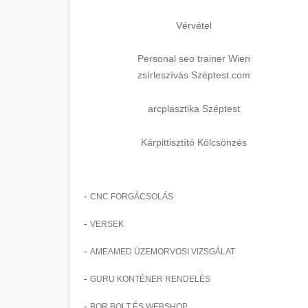
Vérvétel
Personal seo trainer Wien
zsírleszívás Széptest.com
arcplasztika Széptest
Kárpittisztító Kölcsönzés
-
CNC FORGÁCSOLÁS
-
VERSEK
-
AMEAMED ÜZEMORVOSI VIZSGÁLAT
-
GURU KONTÉNER RENDELÉS
-
BOR BOLT ÉS WEBSHOP