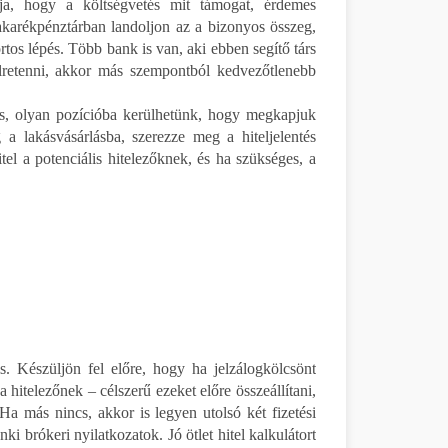
tja, hogy a költségvetés mit támogat, érdemes
karékpénztárban landoljon az a bizonyos összeg,
tos lépés. Több bank is van, aki ebben segítő társ
lretenni, akkor más szempontból kedvezőtlenebb
tés, olyan pozícióba kerülhetünk, hogy megkapjuk
ág a lakásvásárlásba, szerezze meg a hiteljelentés
tel a potenciális hitelezőknek, és ha szükséges, a
s. Készüljön fel előre, hogy ha jelzálogkölcsönt
hitelezőnek – célszerű ezeket előre összeállítani,
Ha más nincs, akkor is legyen utolsó két fizetési
ki brókeri nyilatkozatok. Jó ötlet hitel kalkulátort