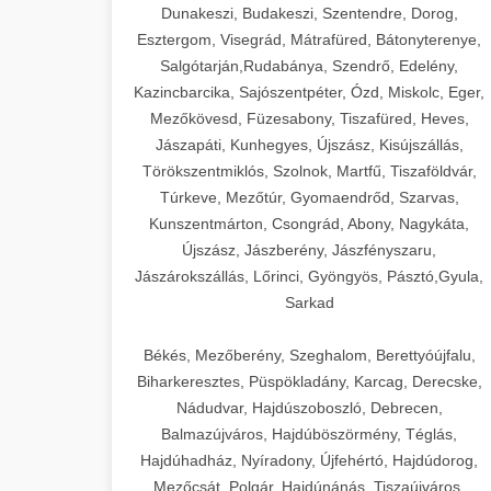
Dunakeszi, Budakeszi, Szentendre, Dorog,
Esztergom, Visegrád, Mátrafüred, Bátonyterenye,
Salgótarján,Rudabánya, Szendrő, Edelény,
Kazincbarcika, Sajószentpéter, Ózd, Miskolc, Eger,
Mezőkövesd, Füzesabony, Tiszafüred, Heves,
Jászapáti, Kunhegyes, Újszász, Kisújszállás,
Törökszentmiklós, Szolnok, Martfű, Tiszaföldvár,
Túrkeve, Mezőtúr, Gyomaendrőd, Szarvas,
Kunszentmárton, Csongrád, Abony, Nagykáta,
Újszász, Jászberény, Jászfényszaru,
Jászárokszállás, Lőrinci, Gyöngyös, Pásztó,Gyula,
Sarkad
Békés, Mezőberény, Szeghalom, Berettyóújfalu,
Biharkeresztes, Püspökladány, Karcag, Derecske,
Nádudvar, Hajdúszoboszló, Debrecen,
Balmazújváros, Hajdúböszörmény, Téglás,
Hajdúhadház, Nyíradony, Újfehértó, Hajdúdorog,
Mezőcsát, Polgár, Hajdúnánás, Tiszaújváros,