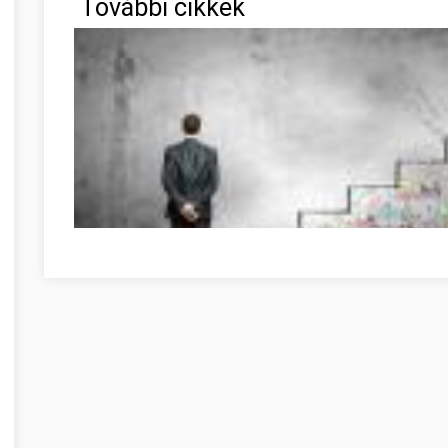
További cikkek
Great Information If You're In Need Of Self-Help Jász-Na