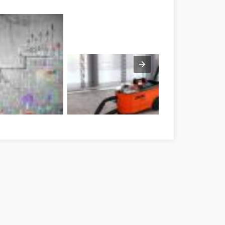
gykun-Szolnok megye
Kárpittisztítás felsőfokon Jász-Nagykun-Szoln