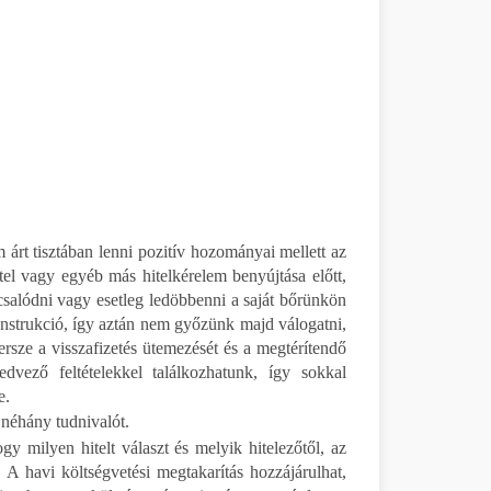
 árt tisztában lenni pozitív hozományai mellett az
hitel vagy egyéb más hitelkérelem benyújtása előtt,
csalódni vagy esetleg ledöbbenni a saját bőrünkön
onstrukció, így aztán nem győzünk majd válogatni,
ersze a visszafizetés ütemezését és a megtérítendő
edvező feltételekkel találkozhatunk, így sokkal
e.
n néhány tudnivalót.
gy milyen hitelt választ és melyik hitelezőtől, az
 A havi költségvetési megtakarítás hozzájárulhat,