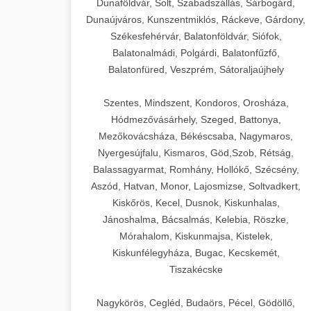
Dunaföldvár, Solt, Szabadszállás, Sárbogárd,
Dunaújváros, Kunszentmiklós, Ráckeve, Gárdony,
Székesfehérvár, Balatonföldvár, Siófok,
Balatonalmádi, Polgárdi, Balatonfűzfő,
Balatonfüred, Veszprém, Sátoraljaújhely
Szentes, Mindszent, Kondoros, Orosháza,
Hódmezővásárhely, Szeged, Battonya,
Mezőkovácsháza, Békéscsaba, Nagymaros,
Nyergesújfalu, Kismaros, Göd,Szob, Rétság,
Balassagyarmat, Romhány, Hollókő, Szécsény,
Aszód, Hatvan, Monor, Lajosmizse, Soltvadkert,
Kiskőrös, Kecel, Dusnok, Kiskunhalas,
Jánoshalma, Bácsalmás, Kelebia, Röszke,
Mórahalom, Kiskunmajsa, Kistelek,
Kiskunfélegyháza, Bugac, Kecskemét,
Tiszakécske
Nagykörös, Cegléd, Budaörs, Pécel, Gödöllő,