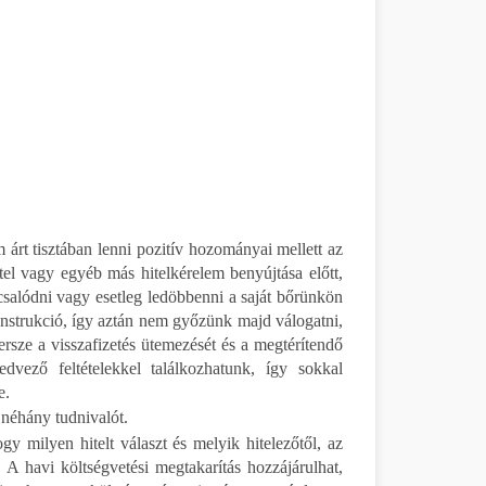
 árt tisztában lenni pozitív hozományai mellett az
hitel vagy egyéb más hitelkérelem benyújtása előtt,
csalódni vagy esetleg ledöbbenni a saját bőrünkön
onstrukció, így aztán nem győzünk majd válogatni,
ersze a visszafizetés ütemezését és a megtérítendő
edvező feltételekkel találkozhatunk, így sokkal
e.
n néhány tudnivalót.
gy milyen hitelt választ és melyik hitelezőtől, az
 A havi költségvetési megtakarítás hozzájárulhat,