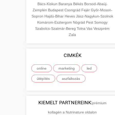
Bács-Kiskun
Baranya
Békés
Borsod-Abaúj-
Zemplén
Budapest
Csongrád
Fejér
Győr-Moson-
Sopron
Hajdú-Bihar
Heves
Jász-Nagykun-Szolnok
Komárom-Esztergom
Nógrád
Pest
Somogy
Szabolcs-Szatmár-Bereg
Tolna
Vas
Veszprém
Zala
CIMKÉK
online
marketing
led
útépítés
aszfaltozás
KIEMELT PARTNEREINK:
prémium
kollagén a Nutrinature oldalon