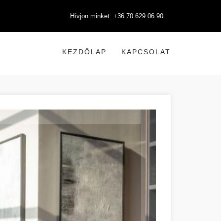
Hívjon minket: +36 70 629 06 90
KEZDŐLAP
KAPCSOLAT