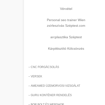
Vérvétel
Personal seo trainer Wien
zsírleszívás Széptest.com
arcplasztika Széptest
Kárpittisztító Kölcsönzés
-
CNC FORGÁCSOLÁS
-
VERSEK
-
AMEAMED ÜZEMORVOSI VIZSGÁLAT
-
GURU KONTÉNER RENDELÉS
-
BOR BOLT ÉS WEBSHOP