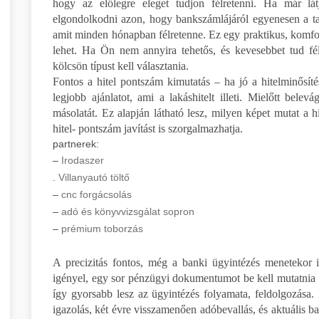
hogy az előlegre eleget tudjon félretenni. Ha már lá
elgondolkodni azon, hogy bankszámlájáról egyenesen a ta
amit minden hónapban félretenne. Ez egy praktikus, komfor
lehet. Ha Ön nem annyira tehetős, és kevesebbet tud fé
kölcsön típust kell választania.
Fontos a hitel pontszám kimutatás – ha jó a hitelminősí
legjobb ajánlatot, ami a lakáshitelt illeti. Mielőtt belev
másolatát. Ez alapján látható lesz, milyen képet mutat a hi
hitel- pontszám javítást is szorgalmazhatja.
partnerek:
–
Irodaszer
.
Villanyautó töltő
–
cnc forgácsolás
–
adó és könyvvizsgálat sopron
–
prémium toborzás
A precizitás fontos, még a banki ügyintézés menetekor i
igényel, egy sor pénzügyi dokumentumot be kell mutatnia a 
így gyorsabb lesz az ügyintézés folyamata, feldolgozása. 
igazolás, két évre visszamenően adóbevallás, és aktuális ban