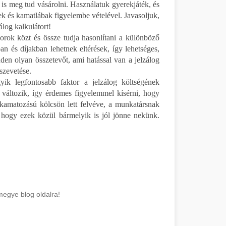
is meg tud vásárolni. Használatuk gyerekjáték, és
egek és kamatlábak figyelembe vételével. Javasoljuk,
log kalkulátort!
orok közt és össze tudja hasonlítani a különböző
an és díjakban lehetnek eltérések, így lehetséges,
nden olyan összetevőt, ami hatással van a jelzálog
sszevetése.
k legfontosabb faktor a jelzálog költségének
 változik, így érdemes figyelemmel kísérni, hogy
kamatozású kölcsön lett felvéve, a munkatársnak
, hogy ezek közül bármelyik is jól jönne nekünk.
megye blog oldalra!