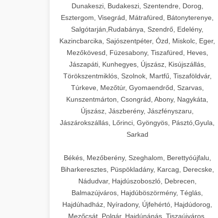
Dunakeszi, Budakeszi, Szentendre, Dorog,
Esztergom, Visegrád, Mátrafüred, Bátonyterenye,
Salgótarján,Rudabánya, Szendrő, Edelény,
Kazincbarcika, Sajószentpéter, Ózd, Miskolc, Eger,
Mezőkövesd, Füzesabony, Tiszafüred, Heves,
Jászapáti, Kunhegyes, Újszász, Kisújszállás,
Törökszentmiklós, Szolnok, Martfű, Tiszaföldvár,
Túrkeve, Mezőtúr, Gyomaendrőd, Szarvas,
Kunszentmárton, Csongrád, Abony, Nagykáta,
Újszász, Jászberény, Jászfényszaru,
Jászárokszállás, Lőrinci, Gyöngyös, Pásztó,Gyula,
Sarkad
Békés, Mezőberény, Szeghalom, Berettyóújfalu,
Biharkeresztes, Püspökladány, Karcag, Derecske,
Nádudvar, Hajdúszoboszló, Debrecen,
Balmazújváros, Hajdúböszörmény, Téglás,
Hajdúhadház, Nyíradony, Újfehértó, Hajdúdorog,
Mezőcsát, Polgár, Hajdúnánás, Tiszaújváros,