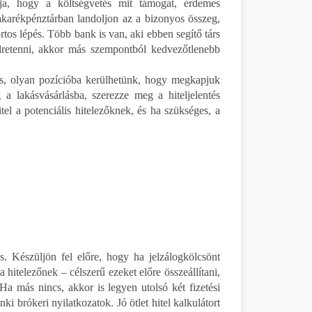
tja, hogy a költségvetés mit támogat, érdemes
karékpénztárban landoljon az a bizonyos összeg,
tos lépés. Több bank is van, aki ebben segítő társ
lretenni, akkor más szempontból kedvezőtlenebb
tés, olyan pozícióba kerülhetünk, hogy megkapjuk
ág a lakásvásárlásba, szerezze meg a hiteljelentés
tel a potenciális hitelezőknek, és ha szükséges, a
s. Készüljön fel előre, hogy ha jelzálogkölcsönt
hitelezőnek – célszerű ezeket előre összeállítani,
Ha más nincs, akkor is legyen utolsó két fizetési
ki brókeri nyilatkozatok. Jó ötlet hitel kalkulátort