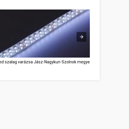
ed szalag varázsa Jász-Nagykun-Szolnok megye
Kárpittisztítás fe