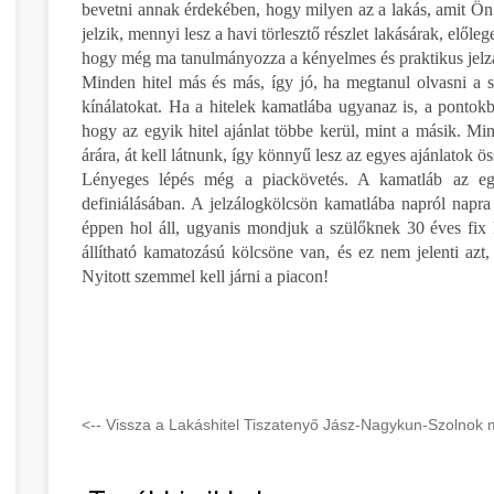
bevetni annak érdekében, hogy milyen az a lakás, amit Ön 
jelzik, mennyi lesz a havi törlesztő részlet lakásárak, elől
hogy még ma tanulmányozza a kényelmes és praktikus jelzá
Minden hitel más és más, így jó, ha megtanul olvasni a s
kínálatokat. Ha a hitelek kamatlába ugyanaz is, a pontokb
hogy az egyik hitel ajánlat többe kerül, mint a másik. Mi
árára, át kell látnunk, így könnyű lesz az egyes ajánlatok ö
Lényeges lépés még a piackövetés. A kamatláb az egyi
definiálásában. A jelzálogkölcsön kamatlába napról napra
éppen hol áll, ugyanis mondjuk a szülőknek 30 éves fix 
állítható kamatozású kölcsöne van, és ez nem jelenti azt
Nyitott szemmel kell járni a piacon!
<-- Vissza a Lakáshitel Tiszatenyő Jász-Nagykun-Szolnok 