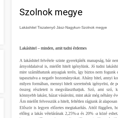
Szolnok megye
Lakáshitel Tiszatenyő Jász-Nagykun-Szolnok megye
Lakáshitel – minden, amit tudni érdemes
A lakáshitel felvétele szinte gyerekjáték manapság, bár nem
árnyoldalaival is, mielőtt hitelt igénylünk. Jó tudni lakás
mire számíthatunk anyagiak terén, így biztos nem fogunk 
tapasztalva a negatív hozományokat. Ahány hitel, annyi k
milyen formában, mennyi hitelt szeretnénk igényelni, de p
összeg részleteit is megválaszthatjuk. Szó, ami szó, k
könnyebb lakást, házat vásárolni, mint akár még néhány év
Ám mielőtt felvesszük a hitelt, feltétlen rágjunk át alaposa
Először is legyen előzetes megtakarítás. Attól függően, ho
előleg a lakás vételárának 2,25%-a és 20% -a közé eshet.