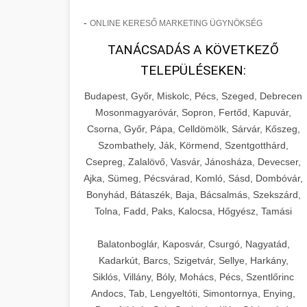
-
ONLINE KERESŐ MARKETING ÜGYNÖKSÉG
TANÁCSADÁS A KÖVETKEZŐ
TELEPÜLÉSEKEN:
Budapest, Győr, Miskolc, Pécs, Szeged, Debrecen
Mosonmagyaróvár, Sopron, Fertőd, Kapuvár,
Csorna, Győr, Pápa, Celldömölk, Sárvár, Kőszeg,
Szombathely, Ják, Körmend, Szentgotthárd,
Csepreg, Zalalövő, Vasvár, Jánosháza, Devecser,
Ajka, Sümeg, Pécsvárad, Komló, Sásd, Dombóvár,
Bonyhád, Bátaszék, Baja, Bácsalmás, Szekszárd,
Tolna, Fadd, Paks, Kalocsa, Hőgyész, Tamási
Balatonboglár, Kaposvár, Csurgó, Nagyatád,
Kadarkút, Barcs, Szigetvár, Sellye, Harkány,
Siklós, Villány, Bóly, Mohács, Pécs, Szentlőrinc
Andocs, Tab, Lengyeltóti, Simontornya, Enying,