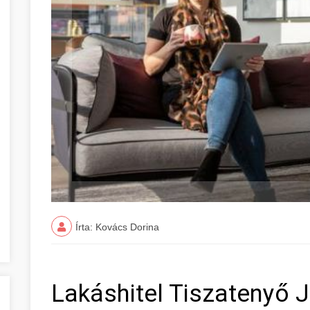
Írta: Kovács Dorina
Lakáshitel Tiszatenyő 