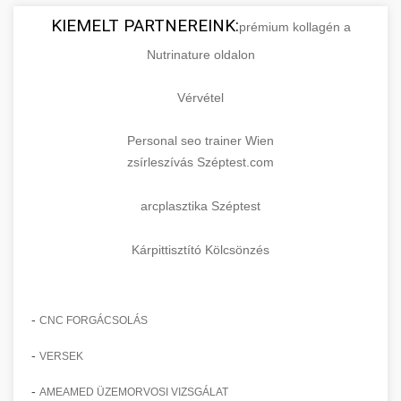
KIEMELT PARTNEREINK:
prémium kollagén a
Nutrinature oldalon
Vérvétel
Personal seo trainer Wien
zsírleszívás Széptest.com
arcplasztika Széptest
Kárpittisztító Kölcsönzés
-
CNC FORGÁCSOLÁS
-
VERSEK
-
AMEAMED ÜZEMORVOSI VIZSGÁLAT