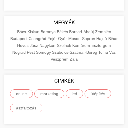
MEGYÉK
Bács-Kiskun
Baranya
Békés
Borsod-Abaúj-Zemplén
Budapest
Csongrád
Fejér
Győr-Moson-Sopron
Hajdú-Bihar
Heves
Jász-Nagykun-Szolnok
Komárom-Esztergom
Nógrád
Pest
Somogy
Szabolcs-Szatmár-Bereg
Tolna
Vas
Veszprém
Zala
CIMKÉK
online
marketing
led
útépítés
aszfaltozás