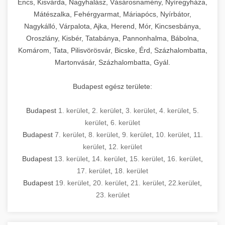
Encs, Kisvárda, Nagyhalász, Vásárosnamény, Nyíregyháza,
Mátészalka, Fehérgyarmat, Máriapócs, Nyírbátor,
Nagykálló, Várpalota, Ajka, Herend, Mór, Kincsesbánya,
Oroszlány, Kisbér, Tatabánya, Pannonhalma, Bábolna,
Komárom, Tata, Pilisvörösvár, Bicske, Érd, Százhalombatta,
Martonvásár, Százhalombatta, Gyál.
Budapest egész területe:
Budapest
1. kerület
,
2. kerület
,
3. kerület
,
4. kerület
,
5.
kerület
,
6. kerület
Budapest
7. kerület
,
8. kerület
,
9. kerület
,
10. kerület
,
11.
kerület
,
12. kerület
Budapest
13. kerület
,
14. kerület
,
15. kerület
,
16. kerület
,
17. kerület
,
18. kerület
Budapest
19. kerület
,
20. kerület
,
21. kerület
,
22.kerület
,
23. kerület