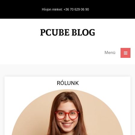
Hívjon minket: +36 70 629 06 90
Menü
RÓLUNK