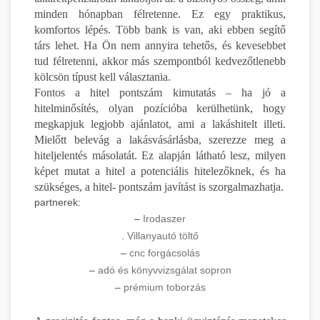
minden hónapban félretenne. Ez egy praktikus,
komfortos lépés. Több bank is van, aki ebben segítő
társ lehet. Ha Ön nem annyira tehetős, és kevesebbet
tud félretenni, akkor más szempontból kedvezőtlenebb
kölcsön típust kell választania.
Fontos a hitel pontszám kimutatás – ha jó a
hitelminősítés, olyan pozícióba kerülhetünk, hogy
megkapjuk legjobb ajánlatot, ami a lakáshitelt illeti.
Mielőtt belevág a lakásvásárlásba, szerezze meg a
hiteljelentés másolatát. Ez alapján látható lesz, milyen
képet mutat a hitel a potenciális hitelezőknek, és ha
szükséges, a hitel- pontszám javítást is szorgalmazhatja.
partnerek:
–
Irodaszer
.
Villanyautó töltő
–
cnc forgácsolás
–
adó és könyvvizsgálat sopron
–
prémium toborzás