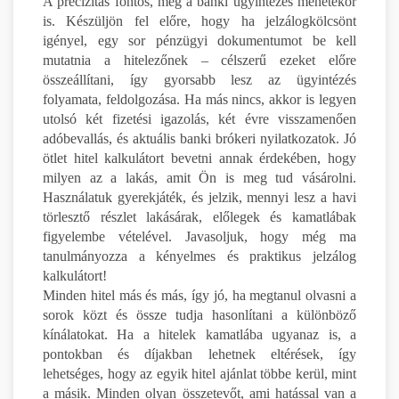
A precizitás fontos, még a banki ügyintézés menetekor
is. Készüljön fel előre, hogy ha jelzálogkölcsönt
igényel, egy sor pénzügyi dokumentumot be kell
mutatnia a hitelezőnek – célszerű ezeket előre
összeállítani, így gyorsabb lesz az ügyintézés
folyamata, feldolgozása. Ha más nincs, akkor is legyen
utolsó két fizetési igazolás, két évre visszamenően
adóbevallás, és aktuális banki brókeri nyilatkozatok. Jó
ötlet hitel kalkulátort bevetni annak érdekében, hogy
milyen az a lakás, amit Ön is meg tud vásárolni.
Használatuk gyerekjáték, és jelzik, mennyi lesz a havi
törlesztő részlet lakásárak, előlegek és kamatlábak
figyelembe vételével. Javasoljuk, hogy még ma
tanulmányozza a kényelmes és praktikus jelzálog
kalkulátort!
Minden hitel más és más, így jó, ha megtanul olvasni a
sorok közt és össze tudja hasonlítani a különböző
kínálatokat. Ha a hitelek kamatlába ugyanaz is, a
pontokban és díjakban lehetnek eltérések, így
lehetséges, hogy az egyik hitel ajánlat többe kerül, mint
a másik. Minden olyan összetevőt, ami hatással van a