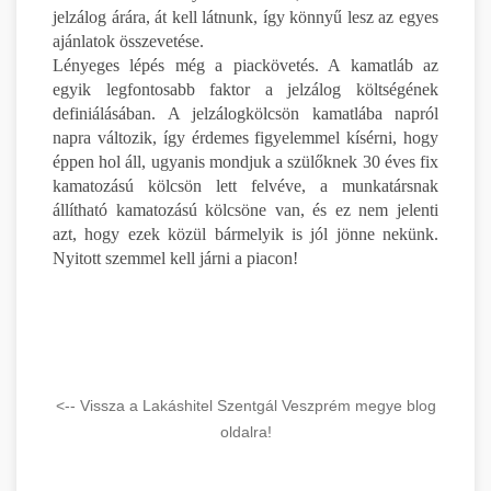
jelzálog árára, át kell látnunk, így könnyű lesz az egyes
ajánlatok összevetése.
Lényeges lépés még a piackövetés. A kamatláb az
egyik legfontosabb faktor a jelzálog költségének
definiálásában. A jelzálogkölcsön kamatlába napról
napra változik, így érdemes figyelemmel kísérni, hogy
éppen hol áll, ugyanis mondjuk a szülőknek 30 éves fix
kamatozású kölcsön lett felvéve, a munkatársnak
állítható kamatozású kölcsöne van, és ez nem jelenti
azt, hogy ezek közül bármelyik is jól jönne nekünk.
Nyitott szemmel kell járni a piacon!
<-- Vissza a Lakáshitel Szentgál Veszprém megye blog
oldalra!