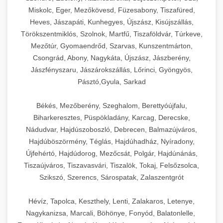
Miskolc, Eger, Mezőkövesd, Füzesabony, Tiszafüred,
Heves, Jászapáti, Kunhegyes, Újszász, Kisújszállás,
Törökszentmiklós, Szolnok, Martfű, Tiszaföldvár, Túrkeve,
Mezőtúr, Gyomaendrőd, Szarvas, Kunszentmárton,
Csongrád, Abony, Nagykáta, Újszász, Jászberény,
Jászfényszaru, Jászárokszállás, Lőrinci, Gyöngyös,
Pásztó,Gyula, Sarkad
Békés, Mezőberény, Szeghalom, Berettyóújfalu,
Biharkeresztes, Püspökladány, Karcag, Derecske,
Nádudvar, Hajdúszoboszló, Debrecen, Balmazújváros,
Hajdúböszörmény, Téglás, Hajdúhadház, Nyíradony,
Újfehértó, Hajdúdorog, Mezőcsát, Polgár, Hajdúnánás,
Tiszaújváros, Tiszavasvári, Tiszalök, Tokaj, Felsőzsolca,
Szikszó, Szerencs, Sárospatak, Zalaszentgrót
Hévíz, Tapolca, Keszthely, Lenti, Zalakaros, Letenye,
Nagykanizsa, Marcali, Böhönye, Fonyód, Balatonlelle,