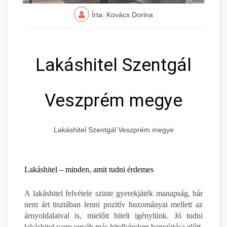
Írta: Kovács Dorina
Lakáshitel Szentgál
Veszprém megye
Lakáshitel Szentgál Veszprém megye
Lakáshitel – minden, amit tudni érdemes
A lakáshitel felvétele szinte gyerekjáték manapság, bár
nem árt tisztában lenni pozitív hozományai mellett az
árnyoldalaival is, mielőtt hitelt igénylünk. Jó tudni
lakáshitel vagy egyéb más hitelkérelem benyújtása előtt,