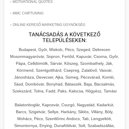
-
MOTIVATIONAL QUOTES
-
MMC CHIPTUNING
-
ONLINE KERESŐ MARKETING ÜGYNÖKSÉG
TANÁCSADÁS A KÖVETKEZŐ
TELEPÜLÉSEKEN:
Budapest, Győr, Miskolc, Pécs, Szeged, Debrecen
Mosonmagyaróvár, Sopron, Fertőd, Kapuvár, Csorna, Győr,
Pápa, Celldömölk, Sárvár, Kőszeg, Szombathely, Ják,
Körmend, Szentgotthárd, Csepreg, Zalalövő, Vasvár,
Jánosháza, Devecser, Ajka, Sümeg, Pécsvárad, Komló,
Sásd, Dombóvár, Bonyhád, Bátaszék, Baja, Bácsalmás,
Szekszárd, Tolna, Fadd, Paks, Kalocsa, Hőgyész, Tamási
Balatonboglár, Kaposvár, Csurgó, Nagyatád, Kadarkút,
Barcs, Szigetvár, Sellye, Harkány, Siklós, Villány, Bóly,
Mohács, Pécs, Szentlőrinc Andocs, Tab, Lengyeltóti,
Simontornya, Enying, Dunaföldvár, Solt, Szabadszállás,