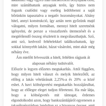
mire számíthatunk anyagiak terén, így biztos nem
fogunk csalódni vagy esetleg ledöbbenni a saját
bőrünkön tapasztalva a negatív hozományokat. Ahány
hitel, annyi konstrukció, így aztán nem győzünk majd
válogatni, milyen formában, mennyi hitelt szeretnénk
igényelni, de persze a visszafizetés ütemezését és a
megtérítendő összeg részleteit is megválaszthatjuk. Szó,
ami szó, kedvező feltételekkel találkozhatunk, így
sokkal könnyebb lakást, házat vásárolni, mint akár még
néhány éve.
Ám mielőtt felvesszük a hitelt, feltétlen rágjunk át
alaposan néhány tudnivalót.
Először is legyen előzetes megtakarítás. Attól függően,
hogy milyen hitelt választ és melyik hitelezőtől, az
előleg a lakás vételárának 2,25%-a és 20% -a közé
eshet. A havi költségvetési megtakarítás hozzájárulhat,
hogy az előlegre eleget tudjon félretenni. Ha már látja,
hogy a költségvetés mit támogat, érdemes
elgondolkodni azon, hogy bankszámlájáról egyenesen a
takarékpénztárban landoljon az a bizonyos összeg, amit