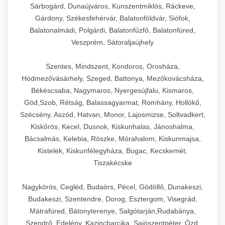
Sárbogárd, Dunaújváros, Kunszentmiklós, Ráckeve,
Gárdony, Székesfehérvár, Balatonföldvár, Siófok,
Balatonalmádi, Polgárdi, Balatonfűzfő, Balatonfüred,
Veszprém, Sátoraljaújhely
Szentes, Mindszent, Kondoros, Orosháza,
Hódmezővásárhely, Szeged, Battonya, Mezőkovácsháza,
Békéscsaba, Nagymaros, Nyergesújfalu, Kismaros,
Göd,Szob, Rétság, Balassagyarmat, Romhány, Hollókő,
Szécsény, Aszód, Hatvan, Monor, Lajosmizse, Soltvadkert,
Kiskőrös, Kecel, Dusnok, Kiskunhalas, Jánoshalma,
Bácsalmás, Kelebia, Röszke, Mórahalom, Kiskunmajsa,
Kistelek, Kiskunfélegyháza, Bugac, Kecskemét,
Tiszakécske
Nagykörös, Cegléd, Budaörs, Pécel, Gödöllő, Dunakeszi,
Budakeszi, Szentendre, Dorog, Esztergom, Visegrád,
Mátrafüred, Bátonyterenye, Salgótarján,Rudabánya,
Szendrő, Edelény, Kazincbarcika, Sajószentpéter, Ózd,