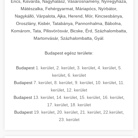
Encs, Kisvárda, Nagyhalász, Vásárosnamény, Nyíregyháza,
Mátészalka, Fehérgyarmat, Máriapócs, Nyírbátor,
Nagykálló, Várpalota, Ajka, Herend, Mór, Kincsesbánya,
Oroszlány, Kisbér, Tatabánya, Pannonhalma, Bábolna,
Komárom, Tata, Pilisvörösvár, Bicske, Érd, Százhalombatta,
Martonvásár, Százhalombatta, Gyál.
Budapest egész területe:
Budapest
1. kerület
,
2. kerület
,
3. kerület
,
4. kerület
,
5.
kerület
,
6. kerület
Budapest
7. kerület
,
8. kerület
,
9. kerület
,
10. kerület
,
11.
kerület
,
12. kerület
Budapest
13. kerület
,
14. kerület
,
15. kerület
,
16. kerület
,
17. kerület
,
18. kerület
Budapest
19. kerület
,
20. kerület
,
21. kerület
,
22.kerület
,
23. kerület