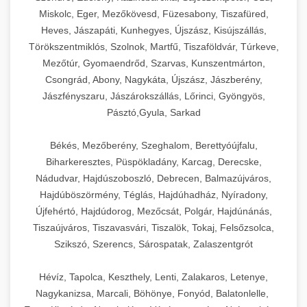
Miskolc, Eger, Mezőkövesd, Füzesabony, Tiszafüred,
Heves, Jászapáti, Kunhegyes, Újszász, Kisújszállás,
Törökszentmiklós, Szolnok, Martfű, Tiszaföldvár, Túrkeve,
Mezőtúr, Gyomaendrőd, Szarvas, Kunszentmárton,
Csongrád, Abony, Nagykáta, Újszász, Jászberény,
Jászfényszaru, Jászárokszállás, Lőrinci, Gyöngyös,
Pásztó,Gyula, Sarkad
Békés, Mezőberény, Szeghalom, Berettyóújfalu,
Biharkeresztes, Püspökladány, Karcag, Derecske,
Nádudvar, Hajdúszoboszló, Debrecen, Balmazújváros,
Hajdúböszörmény, Téglás, Hajdúhadház, Nyíradony,
Újfehértó, Hajdúdorog, Mezőcsát, Polgár, Hajdúnánás,
Tiszaújváros, Tiszavasvári, Tiszalök, Tokaj, Felsőzsolca,
Szikszó, Szerencs, Sárospatak, Zalaszentgrót
Hévíz, Tapolca, Keszthely, Lenti, Zalakaros, Letenye,
Nagykanizsa, Marcali, Böhönye, Fonyód, Balatonlelle,