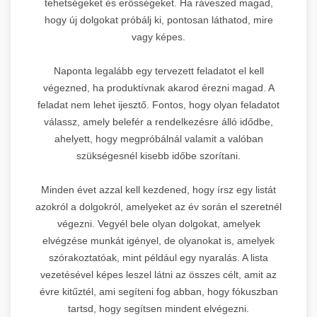
tehetségeket és erősségeket. Ha ráveszed magad,
hogy új dolgokat próbálj ki, pontosan láthatod, mire
vagy képes.
Naponta legalább egy tervezett feladatot el kell
végezned, ha produktívnak akarod érezni magad. A
feladat nem lehet ijesztő. Fontos, hogy olyan feladatot
válassz, amely belefér a rendelkezésre álló idődbe,
ahelyett, hogy megpróbálnál valamit a valóban
szükségesnél kisebb időbe szorítani.
Minden évet azzal kell kezdened, hogy írsz egy listát
azokról a dolgokról, amelyeket az év során el szeretnél
végezni. Vegyél bele olyan dolgokat, amelyek
elvégzése munkát igényel, de olyanokat is, amelyek
szórakoztatóak, mint például egy nyaralás. A lista
vezetésével képes leszel látni az összes célt, amit az
évre kitűztél, ami segíteni fog abban, hogy fókuszban
tartsd, hogy segítsen mindent elvégezni.