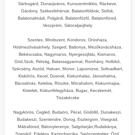
Sárbogárd, Dunaújváros, Kunszentmiklós, Ráckeve,
Gárdony, Székesfehérvár, Balatonföldvár, Siófok,
Balatonalmádi, Polgárdi, Balatonfűzfő, Balatonfüred,
Veszprém, Sátoraljaújhely
Szentes, Mindszent, Kondoros, Orosháza,
Hódmezővásárhely, Szeged, Battonya, Mezőkovácsháza,
Békéscsaba, Nagymaros, Nyergesújfalu, Kismaros,
Göd,Szob, Rétság, Balassagyarmat, Romhány, Hollókő,
Szécsény, Aszód, Hatvan, Monor, Lajosmizse, Soltvadkert,
Kiskőrös, Kecel, Dusnok, Kiskunhalas, Jánoshalma,
Bácsalmás, Kelebia, Röszke, Mórahalom, Kiskunmajsa,
Kistelek, Kiskunfélegyháza, Bugac, Kecskemét,
Tiszakécske
Nagykörös, Cegléd, Budaörs, Pécel, Gödöllő, Dunakeszi,
Budakeszi, Szentendre, Dorog, Esztergom, Visegrád,
Mátrafüred, Bátonyterenye, Salgótarján,Rudabánya,
Szendrő, Edelény, Kazincbarcika, Sajószentpéter, Ózd,