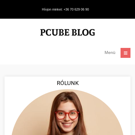
Hívjon minket: +36 70 629 06 90
Menü
RÓLUNK