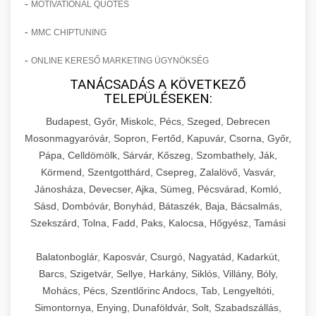
-
MOTIVATIONAL QUOTES
-
MMC CHIPTUNING
-
ONLINE KERESŐ MARKETING ÜGYNÖKSÉG
TANÁCSADÁS A KÖVETKEZŐ
TELEPÜLÉSEKEN:
Budapest, Győr, Miskolc, Pécs, Szeged, Debrecen
Mosonmagyaróvár, Sopron, Fertőd, Kapuvár, Csorna, Győr,
Pápa, Celldömölk, Sárvár, Kőszeg, Szombathely, Ják,
Körmend, Szentgotthárd, Csepreg, Zalalövő, Vasvár,
Jánosháza, Devecser, Ajka, Sümeg, Pécsvárad, Komló,
Sásd, Dombóvár, Bonyhád, Bátaszék, Baja, Bácsalmás,
Szekszárd, Tolna, Fadd, Paks, Kalocsa, Hőgyész, Tamási
Balatonboglár, Kaposvár, Csurgó, Nagyatád, Kadarkút,
Barcs, Szigetvár, Sellye, Harkány, Siklós, Villány, Bóly,
Mohács, Pécs, Szentlőrinc Andocs, Tab, Lengyeltóti,
Simontornya, Enying, Dunaföldvár, Solt, Szabadszállás,