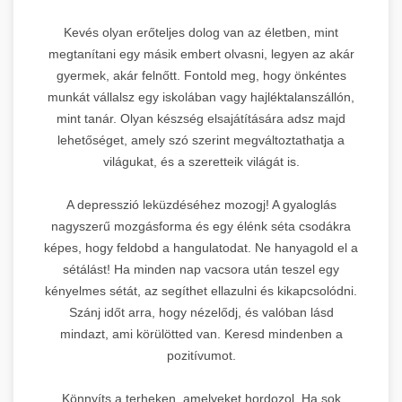
Kevés olyan erőteljes dolog van az életben, mint
megtanítani egy másik embert olvasni, legyen az akár
gyermek, akár felnőtt. Fontold meg, hogy önkéntes
munkát vállalsz egy iskolában vagy hajléktalanszállón,
mint tanár. Olyan készség elsajátítására adsz majd
lehetőséget, amely szó szerint megváltoztathatja a
világukat, és a szeretteik világát is.
A depresszió leküzdéséhez mozogj! A gyaloglás
nagyszerű mozgásforma és egy élénk séta csodákra
képes, hogy feldobd a hangulatodat. Ne hanyagold el a
sétálást! Ha minden nap vacsora után teszel egy
kényelmes sétát, az segíthet ellazulni és kikapcsolódni.
Szánj időt arra, hogy nézelődj, és valóban lásd
mindazt, ami körülötted van. Keresd mindenben a
pozitívumot.
Könnyíts a terheken, amelyeket hordozol. Ha sok