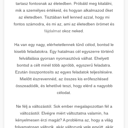
tartasz fontosnak az életedben. Próbáld meg kitalálni,
mik a személyes értékeid, és hogyan alkalmazod őket
az életedben. Tisztában kell lenned azzal, hogy mi
fontos számodra, és mi az, ami az életedben örömet és
fájdalmat
okoz neked.
Ha van egy nagy, elérhetetlennek tűnő célod, bontsd le
kisebb feladatokra. Egy hatalmas cél egyszerre történő
felvállalása gyorsan nyomasztóvá válhat. Ehelyett
bontsd a célt minél több apróbb, egyszerű feladatra.
Ezután összpontosíts az egyes feladatok teljesítésére.
Mielőtt észrevennéd, az összes kis erőfeszítésed
összeadódik, és lehetővé teszi, hogy elérd a nagyobb
célodat.
Ne félj a változástól. Sok ember megalapozottan fél a
változástól. Elvégre miért változtatna valamin, ha
kényelmesen érzi magát? A probléma az, hogy a világ
folyamatosan változik, akár változunk vele együtt, akár