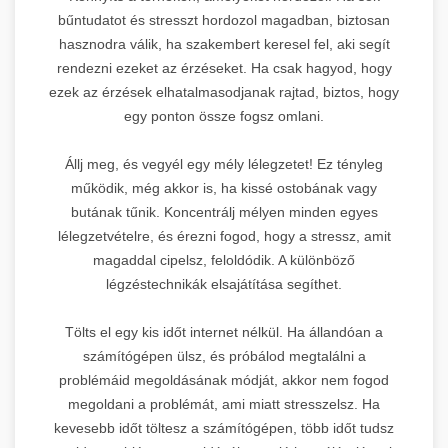
bűntudatot és stresszt hordozol magadban, biztosan
hasznodra válik, ha szakembert keresel fel, aki segít
rendezni ezeket az érzéseket. Ha csak hagyod, hogy
ezek az érzések elhatalmasodjanak rajtad, biztos, hogy
egy ponton össze fogsz omlani.
Állj meg, és vegyél egy mély lélegzetet! Ez tényleg
működik, még akkor is, ha kissé ostobának vagy
butának tűnik. Koncentrálj mélyen minden egyes
lélegzetvételre, és érezni fogod, hogy a stressz, amit
magaddal cipelsz, feloldódik. A különböző
légzéstechnikák elsajátítása segíthet.
Tölts el egy kis időt internet nélkül. Ha állandóan a
számítógépen ülsz, és próbálod megtalálni a
problémáid megoldásának módját, akkor nem fogod
megoldani a problémát, ami miatt stresszelsz. Ha
kevesebb időt töltesz a számítógépen, több időt tudsz