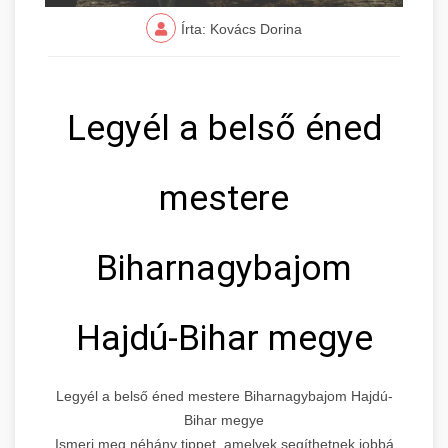
Írta: Kovács Dorina
Legyél a belső éned
mestere
Biharnagybajom
Hajdú-Bihar megye
Legyél a belső éned mestere Biharnagybajom Hajdú-
Bihar megye
Ismerj meg néhány tippet, amelyek segíthetnek jobbá