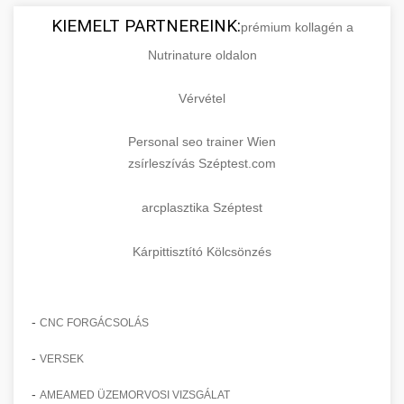
KIEMELT PARTNEREINK:
prémium kollagén a
Nutrinature oldalon
Vérvétel
Personal seo trainer Wien
zsírleszívás Széptest.com
arcplasztika Széptest
Kárpittisztító Kölcsönzés
-
CNC FORGÁCSOLÁS
-
VERSEK
-
AMEAMED ÜZEMORVOSI VIZSGÁLAT