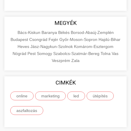
MEGYÉK
Bács-Kiskun
Baranya
Békés
Borsod-Abaúj-Zemplén
Budapest
Csongrád
Fejér
Győr-Moson-Sopron
Hajdú-Bihar
Heves
Jász-Nagykun-Szolnok
Komárom-Esztergom
Nógrád
Pest
Somogy
Szabolcs-Szatmár-Bereg
Tolna
Vas
Veszprém
Zala
CIMKÉK
online
marketing
led
útépítés
aszfaltozás