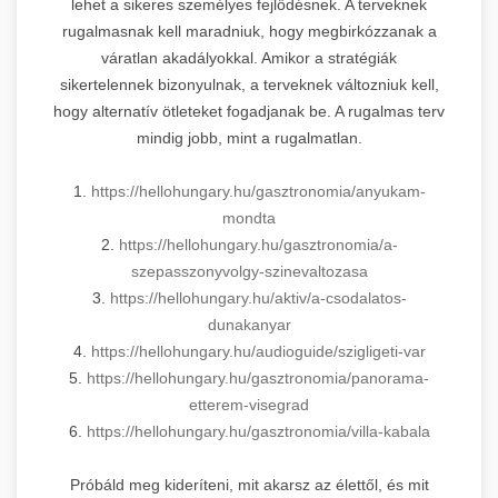
lehet a sikeres személyes fejlődésnek. A terveknek
rugalmasnak kell maradniuk, hogy megbirkózzanak a
váratlan akadályokkal. Amikor a stratégiák
sikertelennek bizonyulnak, a terveknek változniuk kell,
hogy alternatív ötleteket fogadjanak be. A rugalmas terv
mindig jobb, mint a rugalmatlan.
1.
https://hellohungary.hu/gasztronomia/anyukam-
mondta
2.
https://hellohungary.hu/gasztronomia/a-
szepasszonyvolgy-szinevaltozasa
3.
https://hellohungary.hu/aktiv/a-csodalatos-
dunakanyar
4.
https://hellohungary.hu/audioguide/szigligeti-var
5.
https://hellohungary.hu/gasztronomia/panorama-
etterem-visegrad
6.
https://hellohungary.hu/gasztronomia/villa-kabala
Próbáld meg kideríteni, mit akarsz az élettől, és mit