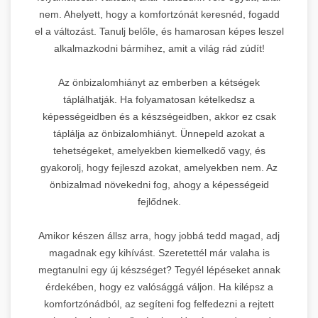
nem. Ahelyett, hogy a komfortzónát keresnéd, fogadd
el a változást. Tanulj belőle, és hamarosan képes leszel
alkalmazkodni bármihez, amit a világ rád zúdít!
Az önbizalomhiányt az emberben a kétségek
táplálhatják. Ha folyamatosan kételkedsz a
képességeidben és a készségeidben, akkor ez csak
táplálja az önbizalomhiányt. Ünnepeld azokat a
tehetségeket, amelyekben kiemelkedő vagy, és
gyakorolj, hogy fejleszd azokat, amelyekben nem. Az
önbizalmad növekedni fog, ahogy a képességeid
fejlődnek.
Amikor készen állsz arra, hogy jobbá tedd magad, adj
magadnak egy kihívást. Szeretettél már valaha is
megtanulni egy új készséget? Tegyél lépéseket annak
érdekében, hogy ez valósággá váljon. Ha kilépsz a
komfortzónádból, az segíteni fog felfedezni a rejtett