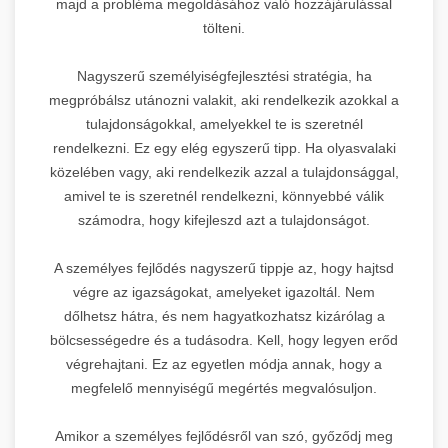
majd a probléma megoldásához való hozzájárulással
tölteni.
Nagyszerű személyiségfejlesztési stratégia, ha
megpróbálsz utánozni valakit, aki rendelkezik azokkal a
tulajdonságokkal, amelyekkel te is szeretnél
rendelkezni. Ez egy elég egyszerű tipp. Ha olyasvalaki
közelében vagy, aki rendelkezik azzal a tulajdonsággal,
amivel te is szeretnél rendelkezni, könnyebbé válik
számodra, hogy kifejleszd azt a tulajdonságot.
A személyes fejlődés nagyszerű tippje az, hogy hajtsd
végre az igazságokat, amelyeket igazoltál. Nem
dőlhetsz hátra, és nem hagyatkozhatsz kizárólag a
bölcsességedre és a tudásodra. Kell, hogy legyen erőd
végrehajtani. Ez az egyetlen módja annak, hogy a
megfelelő mennyiségű megértés megvalósuljon.
Amikor a személyes fejlődésről van szó, győződj meg