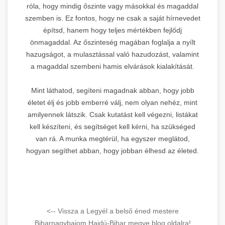
róla, hogy mindig őszinte vagy másokkal és magaddal
szemben is. Ez fontos, hogy ne csak a saját hírnevedet
építsd, hanem hogy teljes mértékben fejlődj
önmagaddal. Az őszinteség magában foglalja a nyílt
hazugságot, a mulasztással való hazudozást, valamint
a magaddal szembeni hamis elvárások kialakítását.
Mint láthatod, segíteni magadnak abban, hogy jobb
életet élj és jobb emberré válj, nem olyan nehéz, mint
amilyennek látszik. Csak kutatást kell végezni, listákat
kell készíteni, és segítséget kell kérni, ha szükséged
van rá. A munka megtérül, ha egyszer meglátod,
hogyan segíthet abban, hogy jobban élhesd az életed.
<-- Vissza a Legyél a belső éned mestere
Biharnagybajom Hajdú-Bihar megye blog oldalra!