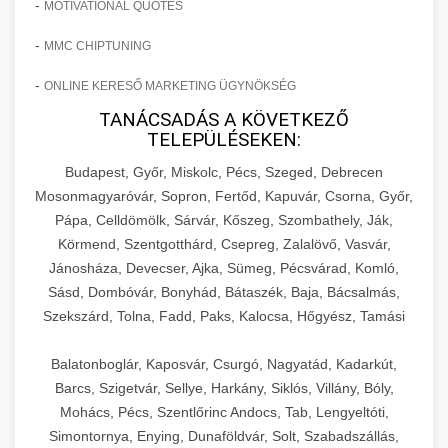
-
MOTIVATIONAL QUOTES
-
MMC CHIPTUNING
-
ONLINE KERESŐ MARKETING ÜGYNÖKSÉG
TANÁCSADÁS A KÖVETKEZŐ
TELEPÜLÉSEKEN:
Budapest, Győr, Miskolc, Pécs, Szeged, Debrecen
Mosonmagyaróvár, Sopron, Fertőd, Kapuvár, Csorna, Győr,
Pápa, Celldömölk, Sárvár, Kőszeg, Szombathely, Ják,
Körmend, Szentgotthárd, Csepreg, Zalalövő, Vasvár,
Jánosháza, Devecser, Ajka, Sümeg, Pécsvárad, Komló,
Sásd, Dombóvár, Bonyhád, Bátaszék, Baja, Bácsalmás,
Szekszárd, Tolna, Fadd, Paks, Kalocsa, Hőgyész, Tamási
Balatonboglár, Kaposvár, Csurgó, Nagyatád, Kadarkút,
Barcs, Szigetvár, Sellye, Harkány, Siklós, Villány, Bóly,
Mohács, Pécs, Szentlőrinc Andocs, Tab, Lengyeltóti,
Simontornya, Enying, Dunaföldvár, Solt, Szabadszállás,