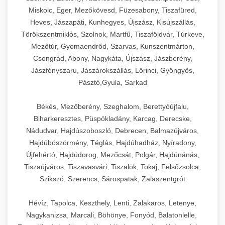
Miskolc, Eger, Mezőkövesd, Füzesabony, Tiszafüred,
Heves, Jászapáti, Kunhegyes, Újszász, Kisújszállás,
Törökszentmiklós, Szolnok, Martfű, Tiszaföldvár, Túrkeve,
Mezőtúr, Gyomaendrőd, Szarvas, Kunszentmárton,
Csongrád, Abony, Nagykáta, Újszász, Jászberény,
Jászfényszaru, Jászárokszállás, Lőrinci, Gyöngyös,
Pásztó,Gyula, Sarkad
Békés, Mezőberény, Szeghalom, Berettyóújfalu,
Biharkeresztes, Püspökladány, Karcag, Derecske,
Nádudvar, Hajdúszoboszló, Debrecen, Balmazújváros,
Hajdúböszörmény, Téglás, Hajdúhadház, Nyíradony,
Újfehértó, Hajdúdorog, Mezőcsát, Polgár, Hajdúnánás,
Tiszaújváros, Tiszavasvári, Tiszalök, Tokaj, Felsőzsolca,
Szikszó, Szerencs, Sárospatak, Zalaszentgrót
Hévíz, Tapolca, Keszthely, Lenti, Zalakaros, Letenye,
Nagykanizsa, Marcali, Böhönye, Fonyód, Balatonlelle,