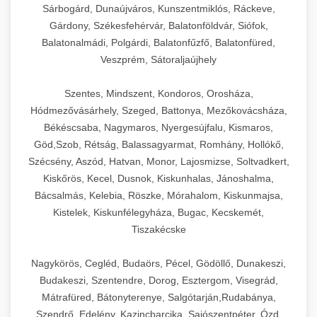
Sárbogárd, Dunaújváros, Kunszentmiklós, Ráckeve,
Gárdony, Székesfehérvár, Balatonföldvár, Siófok,
Balatonalmádi, Polgárdi, Balatonfűzfő, Balatonfüred,
Veszprém, Sátoraljaújhely
Szentes, Mindszent, Kondoros, Orosháza,
Hódmezővásárhely, Szeged, Battonya, Mezőkovácsháza,
Békéscsaba, Nagymaros, Nyergesújfalu, Kismaros,
Göd,Szob, Rétság, Balassagyarmat, Romhány, Hollókő,
Szécsény, Aszód, Hatvan, Monor, Lajosmizse, Soltvadkert,
Kiskőrös, Kecel, Dusnok, Kiskunhalas, Jánoshalma,
Bácsalmás, Kelebia, Röszke, Mórahalom, Kiskunmajsa,
Kistelek, Kiskunfélegyháza, Bugac, Kecskemét,
Tiszakécske
Nagykörös, Cegléd, Budaörs, Pécel, Gödöllő, Dunakeszi,
Budakeszi, Szentendre, Dorog, Esztergom, Visegrád,
Mátrafüred, Bátonyterenye, Salgótarján,Rudabánya,
Szendrő, Edelény, Kazincbarcika, Sajószentpéter, Ózd,