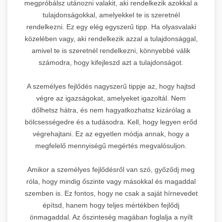
megpróbálsz utánozni valakit, aki rendelkezik azokkal a
tulajdonságokkal, amelyekkel te is szeretnél
rendelkezni. Ez egy elég egyszerű tipp. Ha olyasvalaki
közelében vagy, aki rendelkezik azzal a tulajdonsággal,
amivel te is szeretnél rendelkezni, könnyebbé válik
számodra, hogy kifejleszd azt a tulajdonságot.
A személyes fejlődés nagyszerű tippje az, hogy hajtsd
végre az igazságokat, amelyeket igazoltál. Nem
dőlhetsz hátra, és nem hagyatkozhatsz kizárólag a
bölcsességedre és a tudásodra. Kell, hogy legyen erőd
végrehajtani. Ez az egyetlen módja annak, hogy a
megfelelő mennyiségű megértés megvalósuljon.
Amikor a személyes fejlődésről van szó, győződj meg
róla, hogy mindig őszinte vagy másokkal és magaddal
szemben is. Ez fontos, hogy ne csak a saját hírnevedet
építsd, hanem hogy teljes mértékben fejlődj
önmagaddal. Az őszinteség magában foglalja a nyílt