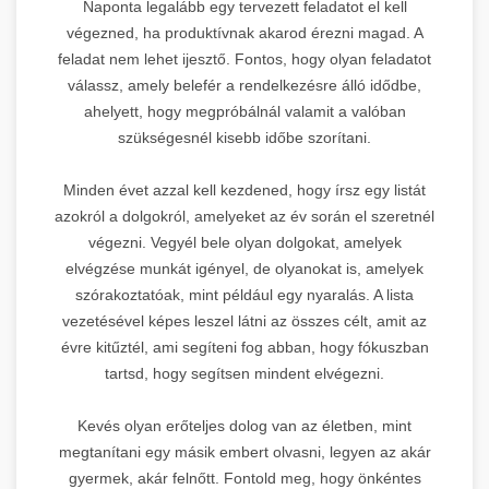
Naponta legalább egy tervezett feladatot el kell
végezned, ha produktívnak akarod érezni magad. A
feladat nem lehet ijesztő. Fontos, hogy olyan feladatot
válassz, amely belefér a rendelkezésre álló idődbe,
ahelyett, hogy megpróbálnál valamit a valóban
szükségesnél kisebb időbe szorítani.
Minden évet azzal kell kezdened, hogy írsz egy listát
azokról a dolgokról, amelyeket az év során el szeretnél
végezni. Vegyél bele olyan dolgokat, amelyek
elvégzése munkát igényel, de olyanokat is, amelyek
szórakoztatóak, mint például egy nyaralás. A lista
vezetésével képes leszel látni az összes célt, amit az
évre kitűztél, ami segíteni fog abban, hogy fókuszban
tartsd, hogy segítsen mindent elvégezni.
Kevés olyan erőteljes dolog van az életben, mint
megtanítani egy másik embert olvasni, legyen az akár
gyermek, akár felnőtt. Fontold meg, hogy önkéntes