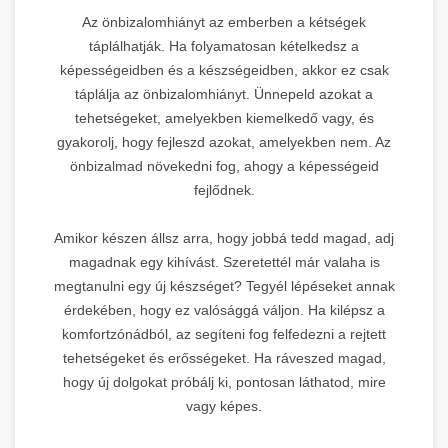
Az önbizalomhiányt az emberben a kétségek
táplálhatják. Ha folyamatosan kételkedsz a
képességeidben és a készségeidben, akkor ez csak
táplálja az önbizalomhiányt. Ünnepeld azokat a
tehetségeket, amelyekben kiemelkedő vagy, és
gyakorolj, hogy fejleszd azokat, amelyekben nem. Az
önbizalmad növekedni fog, ahogy a képességeid
fejlődnek.
Amikor készen állsz arra, hogy jobbá tedd magad, adj
magadnak egy kihívást. Szeretettél már valaha is
megtanulni egy új készséget? Tegyél lépéseket annak
érdekében, hogy ez valósággá váljon. Ha kilépsz a
komfortzónádból, az segíteni fog felfedezni a rejtett
tehetségeket és erősségeket. Ha ráveszed magad,
hogy új dolgokat próbálj ki, pontosan láthatod, mire
vagy képes.