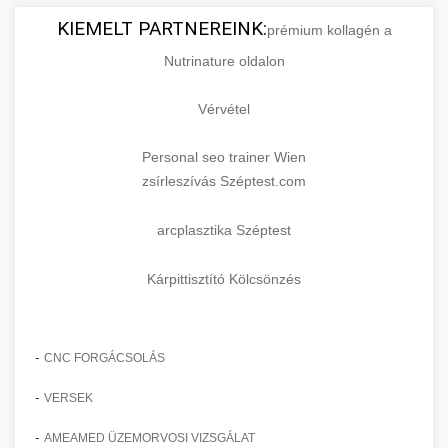
KIEMELT PARTNEREINK:
prémium kollagén a
Nutrinature oldalon
Vérvétel
Personal seo trainer Wien
zsírleszívás Széptest.com
arcplasztika Széptest
Kárpittisztító Kölcsönzés
-
CNC FORGÁCSOLÁS
-
VERSEK
-
AMEAMED ÜZEMORVOSI VIZSGÁLAT