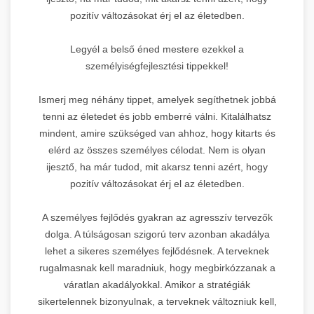
pozitív változásokat érj el az életedben.
Legyél a belső éned mestere ezekkel a
személyiségfejlesztési tippekkel!
Ismerj meg néhány tippet, amelyek segíthetnek jobbá
tenni az életedet és jobb emberré válni. Kitalálhatsz
mindent, amire szükséged van ahhoz, hogy kitarts és
elérd az összes személyes célodat. Nem is olyan
ijesztő, ha már tudod, mit akarsz tenni azért, hogy
pozitív változásokat érj el az életedben.
A személyes fejlődés gyakran az agresszív tervezők
dolga. A túlságosan szigorú terv azonban akadálya
lehet a sikeres személyes fejlődésnek. A terveknek
rugalmasnak kell maradniuk, hogy megbirkózzanak a
váratlan akadályokkal. Amikor a stratégiák
sikertelennek bizonyulnak, a terveknek változniuk kell,