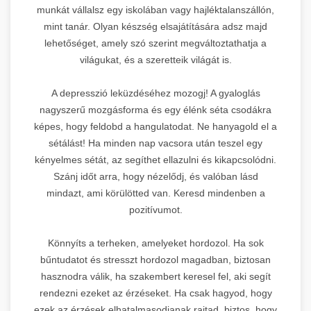
munkát vállalsz egy iskolában vagy hajléktalanszállón,
mint tanár. Olyan készség elsajátítására adsz majd
lehetőséget, amely szó szerint megváltoztathatja a
világukat, és a szeretteik világát is.
A depresszió leküzdéséhez mozogj! A gyaloglás
nagyszerű mozgásforma és egy élénk séta csodákra
képes, hogy feldobd a hangulatodat. Ne hanyagold el a
sétálást! Ha minden nap vacsora után teszel egy
kényelmes sétát, az segíthet ellazulni és kikapcsolódni.
Szánj időt arra, hogy nézelődj, és valóban lásd
mindazt, ami körülötted van. Keresd mindenben a
pozitívumot.
Könnyíts a terheken, amelyeket hordozol. Ha sok
bűntudatot és stresszt hordozol magadban, biztosan
hasznodra válik, ha szakembert keresel fel, aki segít
rendezni ezeket az érzéseket. Ha csak hagyod, hogy
ezek az érzések elhatalmasodjanak rajtad, biztos, hogy