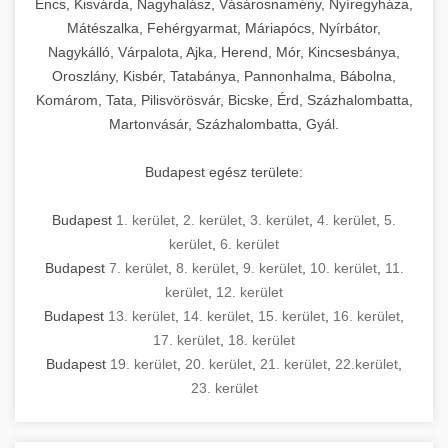
Encs, Kisvárda, Nagyhalász, Vásárosnamény, Nyíregyháza,
Mátészalka, Fehérgyarmat, Máriapócs, Nyírbátor,
Nagykálló, Várpalota, Ajka, Herend, Mór, Kincsesbánya,
Oroszlány, Kisbér, Tatabánya, Pannonhalma, Bábolna,
Komárom, Tata, Pilisvörösvár, Bicske, Érd, Százhalombatta,
Martonvásár, Százhalombatta, Gyál.
Budapest egész területe:
Budapest
1. kerület
,
2. kerület
,
3. kerület
,
4. kerület
,
5.
kerület
,
6. kerület
Budapest
7. kerület
,
8. kerület
,
9. kerület
,
10. kerület
,
11.
kerület
,
12. kerület
Budapest
13. kerület
,
14. kerület
,
15. kerület
,
16. kerület
,
17. kerület
,
18. kerület
Budapest
19. kerület
,
20. kerület
,
21. kerület
,
22.kerület
,
23. kerület