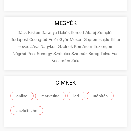
MEGYÉK
Bács-Kiskun
Baranya
Békés
Borsod-Abaúj-Zemplén
Budapest
Csongrád
Fejér
Győr-Moson-Sopron
Hajdú-Bihar
Heves
Jász-Nagykun-Szolnok
Komárom-Esztergom
Nógrád
Pest
Somogy
Szabolcs-Szatmár-Bereg
Tolna
Vas
Veszprém
Zala
CIMKÉK
online
marketing
led
útépítés
aszfaltozás