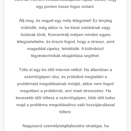
egy ponton össze fogsz omlani.
Állj meg, és vegyél egy mély lélegzetet! Ez tényleg
működik, még akkor is, ha kissé ostobának vagy
butának tűnik. Koncentrálj mélyen minden egyes
lélegzetvételre, és érezni fogod, hogy a stressz, amit
magaddal cipelsz, feloldódik. A különböző
légzéstechnikák elsajátítása segíthet.
Tölts el egy kis időt internet nélkül. Ha állandóan a
számítógépen ülsz, és próbálod megtalálni a
problémáid megoldásának módját, akkor nem fogod
megoldani a problémát, ami miatt stresszelsz. Ha
kevesebb időt töltesz a számítógépen, több időt tudsz
majd a probléma megoldásához való hozzájárulással
tölteni.
Nagyszerű személyiségfejlesztési stratégia, ha