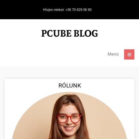
Hívjon minket: +36 70 629 06 90
Menü
RÓLUNK