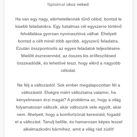
fájdalmat
okoz neked.
Ha van egy nagy, elérhetetlennek tűnő célod, bontsd le
kisebb feladatokra. Egy hatalmas cél egyszerre történő
felvállalása gyorsan nyomasztóvá válhat. Ehelyett
bontsd a célt minél több apróbb, egyszerű feladatra.
Ezután összpontosíts az egyes feladatok teljesítésére.
Mielőtt észrevennéd, az összes kis erőfeszítésed
összeadódik, és lehetővé teszi, hogy elérd a nagyobb
célodat.
Ne félj a változástól. Sok ember megalapozottan fél a
változástól. Elvégre miért változtatna valamin, ha
kényelmesen érzi magát? A probléma az, hogy a világ
folyamatosan változik, akár változunk vele együtt, akár
nem. Ahelyett, hogy a komfortzónát keresnéd, fogadd
el a változást. Tanulj belőle, és hamarosan képes leszel
alkalmazkodni bármihez, amit a világ rád zúdít!