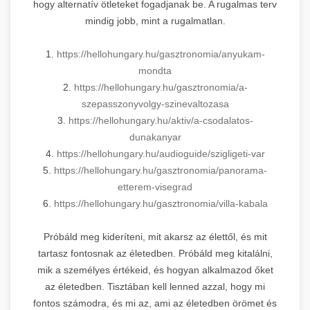
hogy alternatív ötleteket fogadjanak be. A rugalmas terv
mindig jobb, mint a rugalmatlan.
1.
https://hellohungary.hu/gasztronomia/anyukam-
mondta
2.
https://hellohungary.hu/gasztronomia/a-
szepasszonyvolgy-szinevaltozasa
3.
https://hellohungary.hu/aktiv/a-csodalatos-
dunakanyar
4.
https://hellohungary.hu/audioguide/szigligeti-var
5.
https://hellohungary.hu/gasztronomia/panorama-
etterem-visegrad
6.
https://hellohungary.hu/gasztronomia/villa-kabala
Próbáld meg kideríteni, mit akarsz az élettől, és mit
tartasz fontosnak az életedben. Próbáld meg kitalálni,
mik a személyes értékeid, és hogyan alkalmazod őket
az életedben. Tisztában kell lenned azzal, hogy mi
fontos számodra, és mi az, ami az életedben örömet és