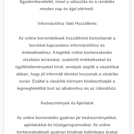
figyelembevételét, mivel a választás és a rendelés
minden nap és éjjel elérhető.
Információhoz Való Hozzáférés
Az online borrendelések hozzáférést biztosítanak a
borokkal kapcsolatos információkhoz és
értékelésekhez. A legtöbb online borkereskedés
részletes leírásokat, szakértői értékeléseket és
ügyfélvéleményeket kínál, amelyek segítik a vásárlókat
abban, hogy jól informált döntést hozzanak a vásárlás
során. Ezáltal a vásárlók könnyen kiválaszthatják a
legmegfelelőbb bort az alkalomhoz és az ízlésükhöz.
Kedvezmények és Ajánlatok
Az online borrendelés gyakran jár kedvezményekkel,
ajánlatokkal és hűségprogramokkal. Az online
borkereskedések gyakran kínálnak különleges árakat