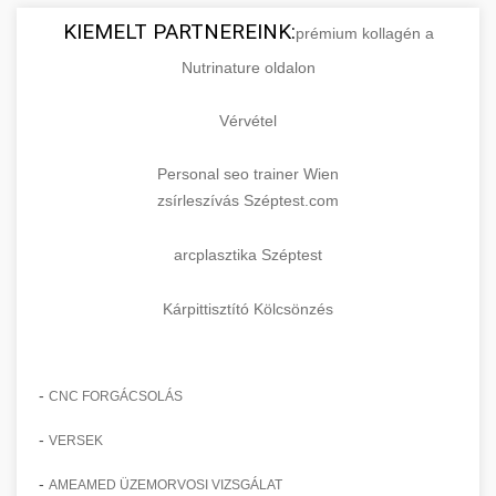
KIEMELT PARTNEREINK:
prémium kollagén a
Nutrinature oldalon
Vérvétel
Personal seo trainer Wien
zsírleszívás Széptest.com
arcplasztika Széptest
Kárpittisztító Kölcsönzés
-
CNC FORGÁCSOLÁS
-
VERSEK
-
AMEAMED ÜZEMORVOSI VIZSGÁLAT