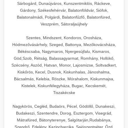
Sárbogárd, Dunaújváros, Kunszentmiklós, Ráckeve,
Gárdony, Székesfehérvár, Balatonföldvár, Siófok,
Balatonalmádi, Polgárdi, Balatonfűzfő, Balatonfüred,
Veszprém, Sátoraljaújhely
Szentes, Mindszent, Kondoros, Orosháza,
Hódmezővásárhely, Szeged, Battonya, Mezőkovácsháza,
Békéscsaba, Nagymaros, Nyergesújfalu, Kismaros,
Göd,Szob, Rétság, Balassagyarmat, Romhány, Hollókő,
Szécsény, Aszód, Hatvan, Monor, Lajosmizse, Soltvadkert,
Kiskőrös, Kecel, Dusnok, Kiskunhalas, Jánoshalma,
Bácsalmás, Kelebia, Röszke, Mórahalom, Kiskunmajsa,
Kistelek, Kiskunfélegyháza, Bugac, Kecskemét,
Tiszakécske
Nagykörös, Cegléd, Budaörs, Pécel, Gödöllő, Dunakeszi,
Budakeszi, Szentendre, Dorog, Esztergom, Visegrád,
Mátrafüred, Bátonyterenye, Salgótarján,Rudabánya,
Szendrő, Edelény, Kazincbarcika, Sajószentpéter, Ózd,