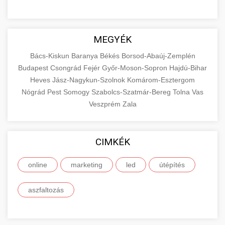
MEGYÉK
Bács-Kiskun
Baranya
Békés
Borsod-Abaúj-Zemplén
Budapest
Csongrád
Fejér
Győr-Moson-Sopron
Hajdú-Bihar
Heves
Jász-Nagykun-Szolnok
Komárom-Esztergom
Nógrád
Pest
Somogy
Szabolcs-Szatmár-Bereg
Tolna
Vas
Veszprém
Zala
CIMKÉK
online
marketing
led
útépítés
aszfaltozás