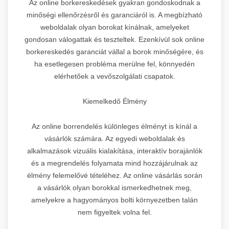
Az online borkereskedések gyakran gondoskodnak a
minőségi ellenőrzésről és garanciáról is. A megbízható
weboldalak olyan borokat kínálnak, amelyeket
gondosan válogattak és teszteltek. Ezenkívül sok online
borkereskedés garanciát vállal a borok minőségére, és
ha esetlegesen probléma merülne fel, könnyedén
elérhetőek a vevőszolgálati csapatok.
Kiemelkedő Élmény
Az online borrendelés különleges élményt is kínál a
vásárlók számára. Az egyedi weboldalak és
alkalmazások vizuális kialakítása, interaktív borajánlók
és a megrendelés folyamata mind hozzájárulnak az
élmény felemelővé tételéhez. Az online vásárlás során
a vásárlók olyan borokkal ismerkedhetnek meg,
amelyekre a hagyományos bolti környezetben talán
nem figyeltek volna fel.