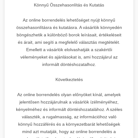
Könnyű Összehasonlítás és Kutatás
Az online borrendelés lehetőséget nyújt könnyű
összehasonlításra és kutatásra. A vásárlók könnyedén
böngészhetik a különböző borok leírásait, értékeléseit
és árait, ami segíti a megfelelő választás megtételét.
Emellett a vásárlók elolvashatják a szakértői
véleményeket és ajánlásokat is, ami hozzájárul az
informált döntéshozatalhoz.
Következtetés
Az online borrendelés olyan előnyöket kínál, amelyek
jelentősen hozzájárulnak a vásárlók ízélményéhez,
kényelméhez és informált döntéshozatalához. A széles
választék, a rugalmasság, az információhoz való
könnyű hozzáférés és a környezetbarát lehetőségek
mind azt mutatják, hogy az online borrendelés a