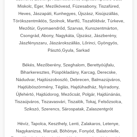
Miskolc, Eger, Mezőkövesd, Füzesabony, Tiszafüred,
Heves, Jászapáti, Kunhegyes, Újszász, Kisújszállás,
Törökszentmiklós, Szolnok, Martfű, Tiszaföldvár, Túrkeve,
Mezőtúr, Gyomaendrőd, Szarvas, Kunszentmárton,
Csongrád, Abony, Nagykáta, Újszász, Jászberény,
Jászfényszaru, Jászárokszállás, Lőrinci, Gyöngyös,
Pásztó,Gyula, Sarkad
Békés, Mezőberény, Szeghalom, Berettyóújfalu,
Biharkeresztes, Püspökladány, Karcag, Derecske,
Nádudvar, Hajdúszoboszló, Debrecen, Balmazújváros,
Hajdúböszörmény, Téglás, Hajdúhadház, Nyíradony,
Újfehértó, Hajdúdorog, Mezőcsát, Polgár, Hajdúnánás,
Tiszaújváros, Tiszavasvári, Tiszalök, Tokaj, Felsőzsolca,
Szikszó, Szerencs, Sárospatak, Zalaszentgrót
Hévíz, Tapolca, Keszthely, Lenti, Zalakaros, Letenye,
Nagykanizsa, Marcali, Böhönye, Fonyód, Balatonlelle,