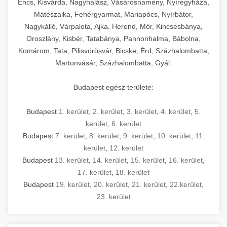
Encs, Kisvárda, Nagyhalász, Vásárosnamény, Nyíregyháza,
Mátészalka, Fehérgyarmat, Máriapócs, Nyírbátor,
Nagykálló, Várpalota, Ajka, Herend, Mór, Kincsesbánya,
Oroszlány, Kisbér, Tatabánya, Pannonhalma, Bábolna,
Komárom, Tata, Pilisvörösvár, Bicske, Érd, Százhalombatta,
Martonvásár, Százhalombatta, Gyál.
Budapest egész területe:
Budapest
1. kerület
,
2. kerület
,
3. kerület
,
4. kerület
,
5.
kerület
,
6. kerület
Budapest
7. kerület
,
8. kerület
,
9. kerület
,
10. kerület
,
11.
kerület
,
12. kerület
Budapest
13. kerület
,
14. kerület
,
15. kerület
,
16. kerület
,
17. kerület
,
18. kerület
Budapest
19. kerület
,
20. kerület
,
21. kerület
,
22.kerület
,
23. kerület