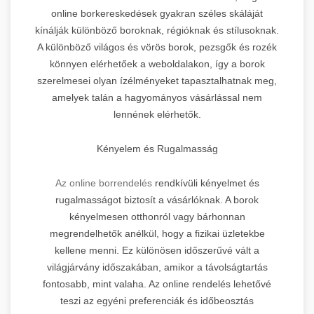
online borkereskedések gyakran széles skáláját
kínálják különböző boroknak, régióknak és stílusoknak.
A különböző világos és vörös borok, pezsgők és rozék
könnyen elérhetőek a weboldalakon, így a borok
szerelmesei olyan ízélményeket tapasztalhatnak meg,
amelyek talán a hagyományos vásárlással nem
lennének elérhetők.
Kényelem és Rugalmasság
Az online borrendelés
rendkívüli kényelmet és
rugalmasságot biztosít a vásárlóknak. A borok
kényelmesen otthonról vagy bárhonnan
megrendelhetők anélkül, hogy a fizikai üzletekbe
kellene menni. Ez különösen időszerűvé vált a
világjárvány időszakában, amikor a távolságtartás
fontosabb, mint valaha. Az online rendelés lehetővé
teszi az egyéni preferenciák és időbeosztás