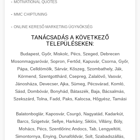
-
MOTIVATIONAL QUOTES
-
MMC CHIPTUNING
-
ONLINE KERESŐ MARKETING ÜGYNÖKSÉG
TANÁCSADÁS A KÖVETKEZŐ
TELEPÜLÉSEKEN:
Budapest, Győr, Miskolc, Pécs, Szeged, Debrecen
Mosonmagyaróvár, Sopron, Fertőd, Kapuvár, Csorna, Győr,
Pápa, Celldömölk, Sárvár, Kőszeg, Szombathely, Ják,
Körmend, Szentgotthárd, Csepreg, Zalalövő, Vasvár,
Jánosháza, Devecser, Ajka, Sümeg, Pécsvárad, Komló,
Sásd, Dombóvár, Bonyhád, Bátaszék, Baja, Bácsalmás,
Szekszárd, Tolna, Fadd, Paks, Kalocsa, Hőgyész, Tamási
Balatonboglár, Kaposvár, Csurgó, Nagyatád, Kadarkút,
Barcs, Szigetvár, Sellye, Harkány, Siklós, Villány, Bóly,
Mohács, Pécs, Szentlőrinc Andocs, Tab, Lengyeltóti,
Simontornya, Enying, Dunaföldvár, Solt, Szabadszállás,