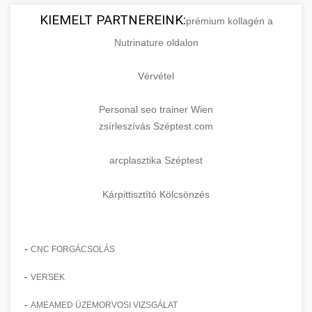
KIEMELT PARTNEREINK:
prémium kollagén a
Nutrinature oldalon
Vérvétel
Personal seo trainer Wien
zsírleszívás Széptest.com
arcplasztika Széptest
Kárpittisztító Kölcsönzés
-
CNC FORGÁCSOLÁS
-
VERSEK
-
AMEAMED ÜZEMORVOSI VIZSGÁLAT