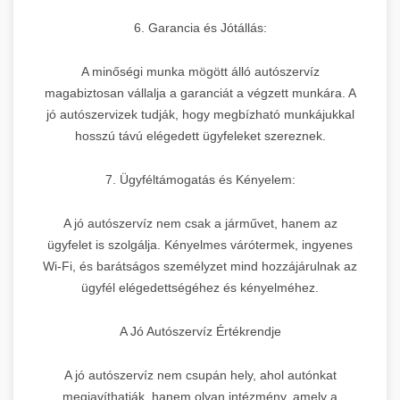
6. Garancia és Jótállás:
A minőségi munka mögött álló autószervíz
magabiztosan vállalja a garanciát a végzett munkára. A
jó autószervizek tudják, hogy megbízható munkájukkal
hosszú távú elégedett ügyfeleket szereznek.
7. Ügyféltámogatás és Kényelem:
A jó autószervíz nem csak a járművet, hanem az
ügyfelet is szolgálja. Kényelmes várótermek, ingyenes
Wi-Fi, és barátságos személyzet mind hozzájárulnak az
ügyfél elégedettségéhez és kényelméhez.
A Jó Autószervíz Értékrendje
A jó autószervíz nem csupán hely, ahol autónkat
megjavíthatják, hanem olyan intézmény, amely a