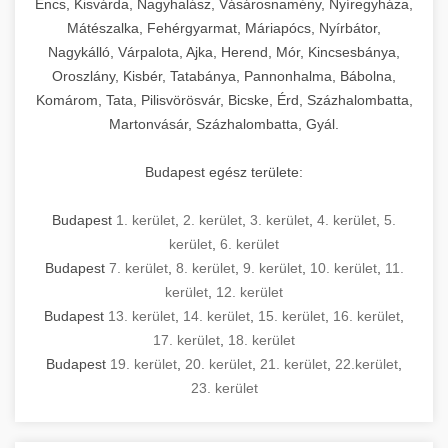
Encs, Kisvárda, Nagyhalász, Vásárosnamény, Nyíregyháza,
Mátészalka, Fehérgyarmat, Máriapócs, Nyírbátor,
Nagykálló, Várpalota, Ajka, Herend, Mór, Kincsesbánya,
Oroszlány, Kisbér, Tatabánya, Pannonhalma, Bábolna,
Komárom, Tata, Pilisvörösvár, Bicske, Érd, Százhalombatta,
Martonvásár, Százhalombatta, Gyál.
Budapest egész területe:
Budapest
1. kerület
,
2. kerület
,
3. kerület
,
4. kerület
,
5.
kerület
,
6. kerület
Budapest
7. kerület
,
8. kerület
,
9. kerület
,
10. kerület
,
11.
kerület
,
12. kerület
Budapest
13. kerület
,
14. kerület
,
15. kerület
,
16. kerület
,
17. kerület
,
18. kerület
Budapest
19. kerület
,
20. kerület
,
21. kerület
,
22.kerület
,
23. kerület