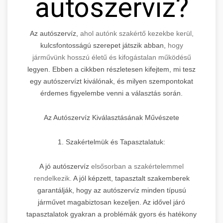
autószervíz?
Az autószervíz,
ahol autónk szakértő kezekbe kerül,
kulcsfontosságú szerepet játszik abban,
hogy
járművünk hosszú életű és kifogástalan működésű
legyen. Ebben a cikkben részletesen kifejtem, mi tesz
egy autószervízt kiválónak, és milyen szempontokat
érdemes figyelembe venni a választás során.
Az Autószervíz Kiválasztásának Művészete
1. Szakértelmük és Tapasztalatuk:
A jó autószervíz
elsősorban a szakértelemmel
rendelkezik.
A jól képzett, tapasztalt szakemberek
garantálják, hogy az autószervíz minden típusú
járművet magabiztosan kezeljen. Az idővel járó
tapasztalatok gyakran a problémák gyors és hatékony