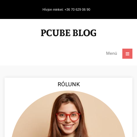
Hívjon minket: +36 70 629 06 90
Menü
RÓLUNK