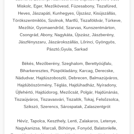
Miskolc, Eger, Mezőkövesd, Füzesabony, Tiszafüred,
Heves, Jászapáti, Kunhegyes, Újszász, Kisújszállás,
Törökszentmiklós, Szolnok, Martfű, Tiszaföldvár, Túrkeve,
Mezőtúr, Gyomaendrőd, Szarvas, Kunszentmárton,
Csongrád, Abony, Nagykáta, Újszász, Jászberény,
Jászfényszaru, Jászárokszállás, Lőrinci, Gyöngyös,
Pásztó,Gyula, Sarkad
Békés, Mezőberény, Szeghalom, Berettyóújfalu,
Biharkeresztes, Püspökladány, Karcag, Derecske,
Nádudvar, Hajdúszoboszló, Debrecen, Balmazújváros,
Hajdúböszörmény, Téglás, Hajdúhadház, Nyíradony,
Újfehértó, Hajdúdorog, Mezőcsát, Polgár, Hajdúnánás,
Tiszaújváros, Tiszavasvári, Tiszalök, Tokaj, Felsőzsolca,
Szikszó, Szerencs, Sárospatak, Zalaszentgrót
Hévíz, Tapolca, Keszthely, Lenti, Zalakaros, Letenye,
Nagykanizsa, Marcali, Böhönye, Fonyód, Balatonlelle,