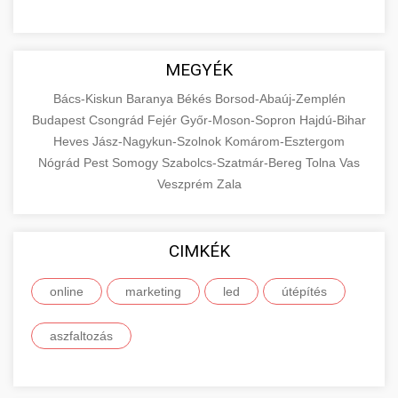
MEGYÉK
Bács-Kiskun
Baranya
Békés
Borsod-Abaúj-Zemplén
Budapest
Csongrád
Fejér
Győr-Moson-Sopron
Hajdú-Bihar
Heves
Jász-Nagykun-Szolnok
Komárom-Esztergom
Nógrád
Pest
Somogy
Szabolcs-Szatmár-Bereg
Tolna
Vas
Veszprém
Zala
CIMKÉK
online
marketing
led
útépítés
aszfaltozás