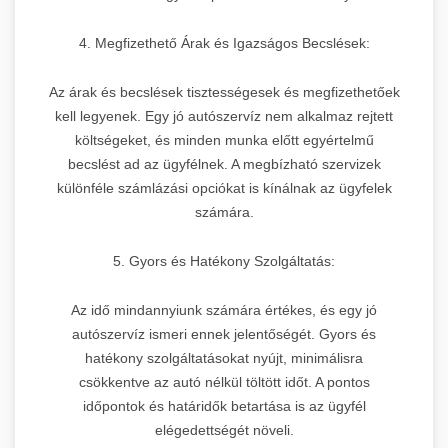
4. Megfizethető Árak és Igazságos Becslések:
Az árak és becslések tisztességesek és megfizethetőek
kell legyenek. Egy jó autószervíz nem alkalmaz rejtett
költségeket, és minden munka előtt egyértelmű
becslést ad az ügyfélnek. A megbízható szervizek
különféle számlázási opciókat is kínálnak az ügyfelek
számára.
5. Gyors és Hatékony Szolgáltatás:
Az idő mindannyiunk számára értékes, és egy jó
autószervíz ismeri ennek jelentőségét. Gyors és
hatékony szolgáltatásokat nyújt, minimálisra
csökkentve az autó nélkül töltött időt. A pontos
időpontok és határidők betartása is az ügyfél
elégedettségét növeli.