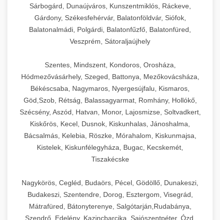
Sárbogárd, Dunaújváros, Kunszentmiklós, Ráckeve,
Gárdony, Székesfehérvár, Balatonföldvár, Siófok,
Balatonalmádi, Polgárdi, Balatonfűzfő, Balatonfüred,
Veszprém, Sátoraljaújhely
Szentes, Mindszent, Kondoros, Orosháza,
Hódmezővásárhely, Szeged, Battonya, Mezőkovácsháza,
Békéscsaba, Nagymaros, Nyergesújfalu, Kismaros,
Göd,Szob, Rétság, Balassagyarmat, Romhány, Hollókő,
Szécsény, Aszód, Hatvan, Monor, Lajosmizse, Soltvadkert,
Kiskőrös, Kecel, Dusnok, Kiskunhalas, Jánoshalma,
Bácsalmás, Kelebia, Röszke, Mórahalom, Kiskunmajsa,
Kistelek, Kiskunfélegyháza, Bugac, Kecskemét,
Tiszakécske
Nagykörös, Cegléd, Budaörs, Pécel, Gödöllő, Dunakeszi,
Budakeszi, Szentendre, Dorog, Esztergom, Visegrád,
Mátrafüred, Bátonyterenye, Salgótarján,Rudabánya,
Szendrő, Edelény, Kazincbarcika, Sajószentpéter, Ózd,