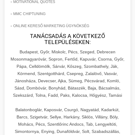
-
MOTIVATIONAL QUOTES
-
MMC CHIPTUNING
-
ONLINE KERESŐ MARKETING ÜGYNÖKSÉG
TANÁCSADÁS A KÖVETKEZŐ
TELEPÜLÉSEKEN:
Budapest, Győr, Miskolc, Pécs, Szeged, Debrecen
Mosonmagyaróvár, Sopron, Fertőd, Kapuvár, Csorna, Győr,
Pápa, Celldömölk, Sárvár, Kőszeg, Szombathely, Ják,
Körmend, Szentgotthárd, Csepreg, Zalalövő, Vasvár,
Jánosháza, Devecser, Ajka, Sümeg, Pécsvárad, Komló,
Sásd, Dombóvár, Bonyhád, Bátaszék, Baja, Bácsalmás,
Szekszárd, Tolna, Fadd, Paks, Kalocsa, Hőgyész, Tamási
Balatonboglár, Kaposvár, Csurgó, Nagyatád, Kadarkút,
Barcs, Szigetvár, Sellye, Harkány, Siklós, Villány, Bóly,
Mohács, Pécs, Szentlőrinc Andocs, Tab, Lengyeltóti,
Simontornya, Enying, Dunaföldvár, Solt, Szabadszállás,