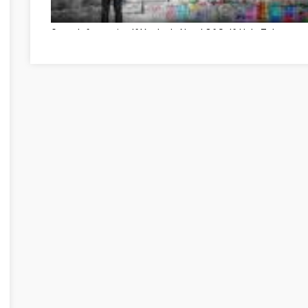
Great Information If You're In Need Of Self-Help Zala megy