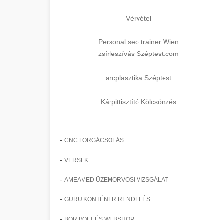
Vérvétel
Personal seo trainer Wien
zsírleszívás Széptest.com
arcplasztika Széptest
Kárpittisztító Kölcsönzés
-
CNC FORGÁCSOLÁS
-
VERSEK
-
AMEAMED ÜZEMORVOSI VIZSGÁLAT
-
GURU KONTÉNER RENDELÉS
-
BOR BOLT ÉS WEBSHOP