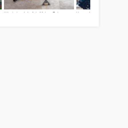
e
Kárpittisztítás felsőfokon Zala megye
Használtautó vásárlás Zal