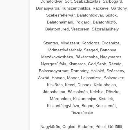
Dunaföldvár, Solt, Szabadszállás, Sárbogárd,
Dunaújváros, Kunszentmiklós, Ráckeve, Gárdony,
Székesfehérvár, Balatonföldvár, Siófok,
Balatonalmádi, Polgárdi, Balatonfűzfő,
Balatonfüred, Veszprém, Sátoraljaújhely
Szentes, Mindszent, Kondoros, Orosháza,
Hódmezővásárhely, Szeged, Battonya,
Mezőkovácsháza, Békéscsaba, Nagymaros,
Nyergesújfalu, Kismaros, Göd,Szob, Rétság,
Balassagyarmat, Romhány, Hollókő, Szécsény,
Aszód, Hatvan, Monor, Lajosmizse, Soltvadkert,
Kiskőrös, Kecel, Dusnok, Kiskunhalas,
Jánoshalma, Bácsalmás, Kelebia, Röszke,
Mórahalom, Kiskunmajsa, Kistelek,
Kiskunfélegyháza, Bugac, Kecskemét,
Tiszakécske
Nagykörös, Cegléd, Budaörs, Pécel, Gödöllő,