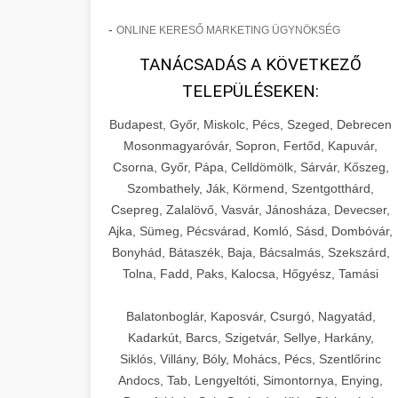
-
ONLINE KERESŐ MARKETING ÜGYNÖKSÉG
TANÁCSADÁS A KÖVETKEZŐ
TELEPÜLÉSEKEN:
Budapest, Győr, Miskolc, Pécs, Szeged, Debrecen
Mosonmagyaróvár, Sopron, Fertőd, Kapuvár,
Csorna, Győr, Pápa, Celldömölk, Sárvár, Kőszeg,
Szombathely, Ják, Körmend, Szentgotthárd,
Csepreg, Zalalövő, Vasvár, Jánosháza, Devecser,
Ajka, Sümeg, Pécsvárad, Komló, Sásd, Dombóvár,
Bonyhád, Bátaszék, Baja, Bácsalmás, Szekszárd,
Tolna, Fadd, Paks, Kalocsa, Hőgyész, Tamási
Balatonboglár, Kaposvár, Csurgó, Nagyatád,
Kadarkút, Barcs, Szigetvár, Sellye, Harkány,
Siklós, Villány, Bóly, Mohács, Pécs, Szentlőrinc
Andocs, Tab, Lengyeltóti, Simontornya, Enying,