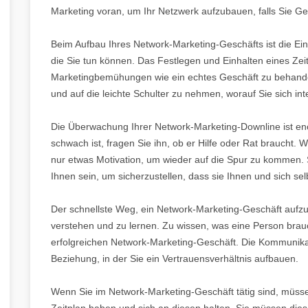
Marketing voran, um Ihr Netzwerk aufzubauen, falls Sie G
Beim Aufbau Ihres Network-Marketing-Geschäfts ist die Ein
die Sie tun können. Das Festlegen und Einhalten eines Zeit
Marketingbemühungen wie ein echtes Geschäft zu behande
und auf die leichte Schulter zu nehmen, worauf Sie sich int
Die Überwachung Ihrer Network-Marketing-Downline ist en
schwach ist, fragen Sie ihn, ob er Hilfe oder Rat braucht. 
nur etwas Motivation, um wieder auf die Spur zu kommen.
Ihnen sein, um sicherzustellen, dass sie Ihnen und sich se
Der schnellste Weg, ein Network-Marketing-Geschäft aufz
verstehen und zu lernen. Zu wissen, was eine Person brauch
erfolgreichen Network-Marketing-Geschäft. Die Kommunikat
Beziehung, in der Sie ein Vertrauensverhältnis aufbauen.
Wenn Sie im Network-Marketing-Geschäft tätig sind, müssen 
Zeitplan haben und sich an diesen halten. Sie müssen dies 