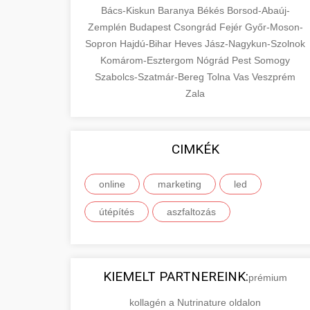
Bács-Kiskun
Baranya
Békés
Borsod-Abaúj-
Zemplén
Budapest
Csongrád
Fejér
Győr-Moson-
Sopron
Hajdú-Bihar
Heves
Jász-Nagykun-Szolnok
Komárom-Esztergom
Nógrád
Pest
Somogy
Szabolcs-Szatmár-Bereg
Tolna
Vas
Veszprém
Zala
CIMKÉK
online
marketing
led
útépítés
aszfaltozás
KIEMELT PARTNEREINK:
prémium
kollagén a Nutrinature oldalon