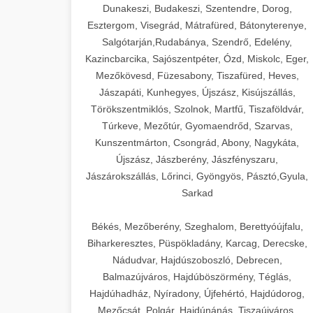
Dunakeszi, Budakeszi, Szentendre, Dorog,
Esztergom, Visegrád, Mátrafüred, Bátonyterenye,
Salgótarján,Rudabánya, Szendrő, Edelény,
Kazincbarcika, Sajószentpéter, Ózd, Miskolc, Eger,
Mezőkövesd, Füzesabony, Tiszafüred, Heves,
Jászapáti, Kunhegyes, Újszász, Kisújszállás,
Törökszentmiklós, Szolnok, Martfű, Tiszaföldvár,
Túrkeve, Mezőtúr, Gyomaendrőd, Szarvas,
Kunszentmárton, Csongrád, Abony, Nagykáta,
Újszász, Jászberény, Jászfényszaru,
Jászárokszállás, Lőrinci, Gyöngyös, Pásztó,Gyula,
Sarkad
Békés, Mezőberény, Szeghalom, Berettyóújfalu,
Biharkeresztes, Püspökladány, Karcag, Derecske,
Nádudvar, Hajdúszoboszló, Debrecen,
Balmazújváros, Hajdúböszörmény, Téglás,
Hajdúhadház, Nyíradony, Újfehértó, Hajdúdorog,
Mezőcsát, Polgár, Hajdúnánás, Tiszaújváros,