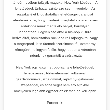
tündérmesében találják magukat New York képében. A
lehetőségek tárháza, szinte szó szerint végtelen. Az
éjszakai élet kifogyhatatlan lehetőségei garanciát
jelentenek arra, hogy mindenki megtalálja a személyes
érdeklődésének megfelelő helyet, bármilyen
időpontban. Legyen szó akár a hip-hop kultúra
kedvelőiről, hamisítatlan rock and roll rajongókról, vagy
a tengerparti, latin ütemek szerelmeseiről, szemernyi
kétségünk ne legyen felőle, hogy ebben a városban
mindenkinek garantált a szórakozás.
New York egy igazi metropolisz, tele lehetőséggel,
felfedezéssel, történelemmel, kultúrával,
gasztronómiával, izgalommal, rejtett nyugalommal,
szépséggel, és soha véget nem érő ajtókkal,
amelyeken legalább egyszer az életben be kell lépni!
Partnerek: