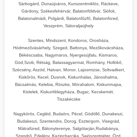
Sárbogárd, Dunaújváros, Kunszentmiklós, Ráckeve,
Gárdony, Székesfehérvár, Balatonföldvár, Siófok,
Balatonalmádi, Polgárdi, Balatonfűzfő, Balatonfüred,
Veszprém, Sátoraljaújhely
Szentes, Mindszent, Kondoros, Orosháza,
Hódmezővásárhely, Szeged, Battonya, Mezőkovácsháza,
Békéscsaba, Nagymaros, Nyergesújfalu, Kismaros,
Göd,Szob, Rétság, Balassagyarmat, Romhány, Hollókő,
Szécsény, Aszód, Hatvan, Monor, Lajosmizse, Soltvadkert,
Kiskőrös, Kecel, Dusnok, Kiskunhalas, Jánoshalma,
Bácsalmás, Kelebia, Röszke, Mórahalom, Kiskunmajsa,
Kistelek, Kiskunfélegyháza, Bugac, Kecskemét,
Tiszakécske
Nagykörös, Cegléd, Budaörs, Pécel, Gödöllő, Dunakeszi,
Budakeszi, Szentendre, Dorog, Esztergom, Visegrád,
Mátrafüred, Bátonyterenye, Salgótarján,Rudabánya,
Szendrő, Edelény, Kazincbarcika, Sajószentpéter, Ózd,