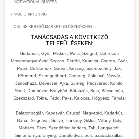
-
MOTIVATIONAL QUOTES
-
MMC CHIPTUNING
-
ONLINE KERESŐ MARKETING ÜGYNÖKSÉG
TANÁCSADÁS A KÖVETKEZŐ
TELEPÜLÉSEKEN:
Budapest, Győr, Miskolc, Pécs, Szeged, Debrecen
Mosonmagyaróvár, Sopron, Fertőd, Kapuvár, Csorna, Győr,
Pápa, Celldömölk, Sárvár, Kőszeg, Szombathely, Ják,
Körmend, Szentgotthárd, Csepreg, Zalalövő, Vasvár,
Jánosháza, Devecser, Ajka, Sümeg, Pécsvárad, Komló,
Sásd, Dombóvár, Bonyhád, Bátaszék, Baja, Bácsalmás,
Szekszárd, Tolna, Fadd, Paks, Kalocsa, Hőgyész, Tamási
Balatonboglár, Kaposvár, Csurgó, Nagyatád, Kadarkút,
Barcs, Szigetvár, Sellye, Harkány, Siklós, Villány, Bóly,
Mohács, Pécs, Szentlőrinc Andocs, Tab, Lengyeltóti,
Simontornya, Enying, Dunaföldvár, Solt, Szabadszállás,