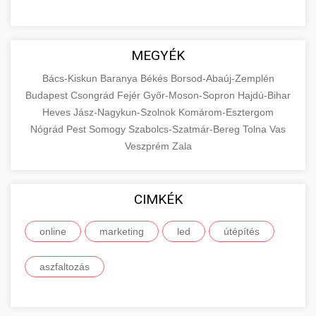
MEGYÉK
Bács-Kiskun
Baranya
Békés
Borsod-Abaúj-Zemplén
Budapest
Csongrád
Fejér
Győr-Moson-Sopron
Hajdú-Bihar
Heves
Jász-Nagykun-Szolnok
Komárom-Esztergom
Nógrád
Pest
Somogy
Szabolcs-Szatmár-Bereg
Tolna
Vas
Veszprém
Zala
CIMKÉK
online
marketing
led
útépítés
aszfaltozás