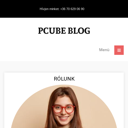
Hívjon minket: +36 70 629 06 90
Menü
RÓLUNK