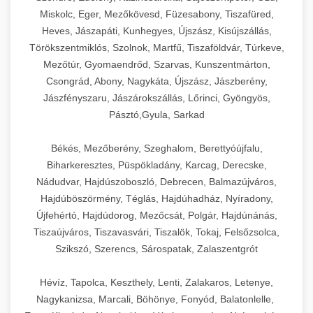
Miskolc, Eger, Mezőkövesd, Füzesabony, Tiszafüred,
Heves, Jászapáti, Kunhegyes, Újszász, Kisújszállás,
Törökszentmiklós, Szolnok, Martfű, Tiszaföldvár, Túrkeve,
Mezőtúr, Gyomaendrőd, Szarvas, Kunszentmárton,
Csongrád, Abony, Nagykáta, Újszász, Jászberény,
Jászfényszaru, Jászárokszállás, Lőrinci, Gyöngyös,
Pásztó,Gyula, Sarkad
Békés, Mezőberény, Szeghalom, Berettyóújfalu,
Biharkeresztes, Püspökladány, Karcag, Derecske,
Nádudvar, Hajdúszoboszló, Debrecen, Balmazújváros,
Hajdúböszörmény, Téglás, Hajdúhadház, Nyíradony,
Újfehértó, Hajdúdorog, Mezőcsát, Polgár, Hajdúnánás,
Tiszaújváros, Tiszavasvári, Tiszalök, Tokaj, Felsőzsolca,
Szikszó, Szerencs, Sárospatak, Zalaszentgrót
Hévíz, Tapolca, Keszthely, Lenti, Zalakaros, Letenye,
Nagykanizsa, Marcali, Böhönye, Fonyód, Balatonlelle,