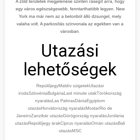
A zöld területek megjelenése szintén rásegít arra, hogy
egy város egészségesebb, fenntarthatóbb legyen. New
York ma már nem az a betonból álló dzsungel, mely
valaha volt. A parkosítás színvonala az egekben van a
városban.
Utazási
lehetőségek
Repülőjegy
Maldív szigetek
Utazási
iroda
Szlovénia
Bulgária
Last minute utak
Törökország
nyaralás
Las Palmas
Dánia
Egyiptom
utazás
Horvátország nyaralás
Mostar
Rio de
Janeiro
Zanzibár utazás
Görögország nyaralás
Jordánia
utazás
Repülőjegy árak
Ciprus nyaralás
Omán utazás
Bali
utazás
MSC