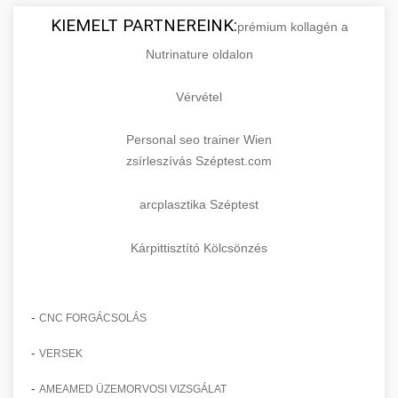
KIEMELT PARTNEREINK:
prémium kollagén a
Nutrinature oldalon
Vérvétel
Personal seo trainer Wien
zsírleszívás Széptest.com
arcplasztika Széptest
Kárpittisztító Kölcsönzés
-
CNC FORGÁCSOLÁS
-
VERSEK
-
AMEAMED ÜZEMORVOSI VIZSGÁLAT