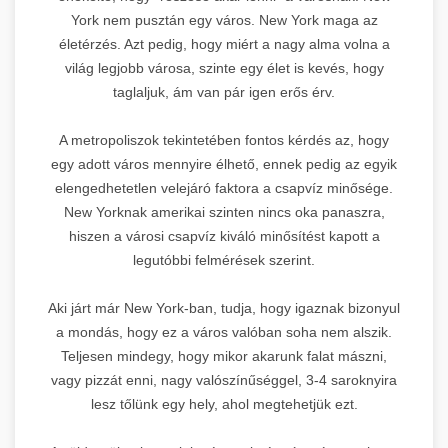
York nem pusztán egy város. New York maga az
életérzés. Azt pedig, hogy miért a nagy alma volna a
világ legjobb városa, szinte egy élet is kevés, hogy
taglaljuk, ám van pár igen erős érv.
A metropoliszok tekintetében fontos kérdés az, hogy
egy adott város mennyire élhető, ennek pedig az egyik
elengedhetetlen velejáró faktora a csapvíz minősége.
New Yorknak amerikai szinten nincs oka panaszra,
hiszen a városi csapvíz kiváló minősítést kapott a
legutóbbi felmérések szerint.
Aki járt már New York-ban, tudja, hogy igaznak bizonyul
a mondás, hogy ez a város valóban soha nem alszik.
Teljesen mindegy, hogy mikor akarunk falat mászni,
vagy pizzát enni, nagy valószínűséggel, 3-4 saroknyira
lesz tőlünk egy hely, ahol megtehetjük ezt.