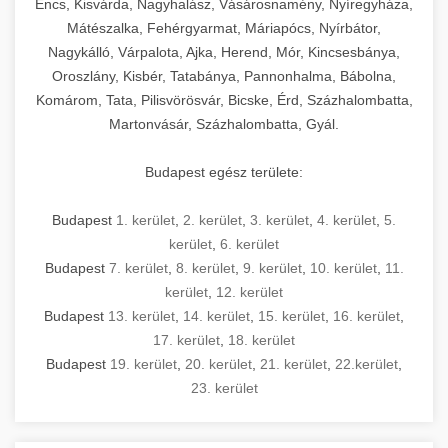
Encs, Kisvárda, Nagyhalász, Vásárosnamény, Nyíregyháza,
Mátészalka, Fehérgyarmat, Máriapócs, Nyírbátor,
Nagykálló, Várpalota, Ajka, Herend, Mór, Kincsesbánya,
Oroszlány, Kisbér, Tatabánya, Pannonhalma, Bábolna,
Komárom, Tata, Pilisvörösvár, Bicske, Érd, Százhalombatta,
Martonvásár, Százhalombatta, Gyál.
Budapest egész területe:
Budapest
1. kerület
,
2. kerület
,
3. kerület
,
4. kerület
,
5.
kerület
,
6. kerület
Budapest
7. kerület
,
8. kerület
,
9. kerület
,
10. kerület
,
11.
kerület
,
12. kerület
Budapest
13. kerület
,
14. kerület
,
15. kerület
,
16. kerület
,
17. kerület
,
18. kerület
Budapest
19. kerület
,
20. kerület
,
21. kerület
,
22.kerület
,
23. kerület