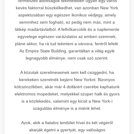
Természeti adottságok tekintetében ugyan egy város
kevés faktorral büszkélkedhet, van azonban New York
aspektusában egy egészen ikonikus védjegy, amely
semmihez sem fogható, ez pedig nem más, mint a
látkép madártávlatból. A felhőkarcolók és a naplemente
egyvelege egészen varázslatos az emberi szemnek,
pláne akkor, ha rá tud tekinteni a városra, fentről lefelé.
Az Empire State Building, garantáltan a világ egyik
legnagyobb élménye, nem csak szó szerint.
A közutak szerelmeseinek sem kell csüggedni, ha
kerekeken szeretnék bejárni New Yorkot. Bizonyos
kölcsönzőkben, akár már 4 dollárért cserébe kaphatunk
elektromos mopedeket, melyekkel szuper halk és gyors
is a közlekedés, valamint egy kicsit a New York-i
száguldás élménye is a miénk lehet.
Azok, akik a fiatalos lendület hívei és két végéről
akarják égetni a gyertyát, egy valóságos