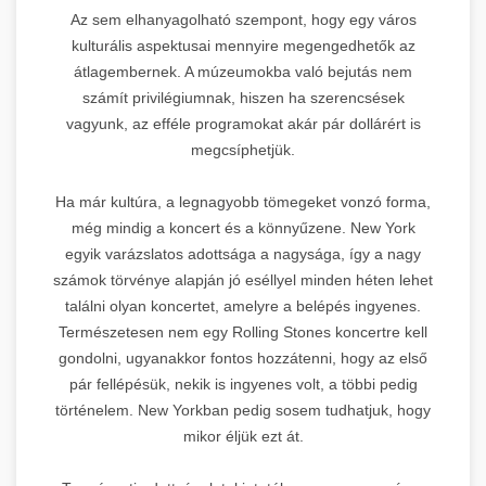
Az sem elhanyagolható szempont, hogy egy város
kulturális aspektusai mennyire megengedhetők az
átlagembernek. A múzeumokba való bejutás nem
számít privilégiumnak, hiszen ha szerencsések
vagyunk, az efféle programokat akár pár dollárért is
megcsíphetjük.
Ha már kultúra, a legnagyobb tömegeket vonzó forma,
még mindig a koncert és a könnyűzene. New York
egyik varázslatos adottsága a nagysága, így a nagy
számok törvénye alapján jó eséllyel minden héten lehet
találni olyan koncertet, amelyre a belépés ingyenes.
Természetesen nem egy Rolling Stones koncertre kell
gondolni, ugyanakkor fontos hozzátenni, hogy az első
pár fellépésük, nekik is ingyenes volt, a többi pedig
történelem. New Yorkban pedig sosem tudhatjuk, hogy
mikor éljük ezt át.