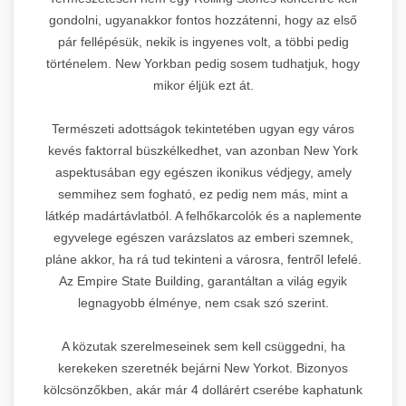
gondolni, ugyanakkor fontos hozzátenni, hogy az első
pár fellépésük, nekik is ingyenes volt, a többi pedig
történelem. New Yorkban pedig sosem tudhatjuk, hogy
mikor éljük ezt át.
Természeti adottságok tekintetében ugyan egy város
kevés faktorral büszkélkedhet, van azonban New York
aspektusában egy egészen ikonikus védjegy, amely
semmihez sem fogható, ez pedig nem más, mint a
látkép madártávlatból. A felhőkarcolók és a naplemente
egyvelege egészen varázslatos az emberi szemnek,
pláne akkor, ha rá tud tekinteni a városra, fentről lefelé.
Az Empire State Building, garantáltan a világ egyik
legnagyobb élménye, nem csak szó szerint.
A közutak szerelmeseinek sem kell csüggedni, ha
kerekeken szeretnék bejárni New Yorkot. Bizonyos
kölcsönzőkben, akár már 4 dollárért cserébe kaphatunk