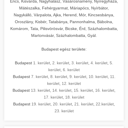
Encs, Kisvárda, Nagyhalász, Vásárosnamény, Nyíregyháza,
Mátészalka, Fehérgyarmat, Máriapócs, Nyírbátor,
Nagykálló, Várpalota, Ajka, Herend, Mór, Kincsesbánya,
Oroszlány, Kisbér, Tatabánya, Pannonhalma, Bábolna,
Komárom, Tata, Pilisvörösvár, Bicske, Érd, Százhalombatta,
Martonvásár, Százhalombatta, Gyál.
Budapest egész területe:
Budapest
1. kerület
,
2. kerület
,
3. kerület
,
4. kerület
,
5.
kerület
,
6. kerület
Budapest
7. kerület
,
8. kerület
,
9. kerület
,
10. kerület
,
11.
kerület
,
12. kerület
Budapest
13. kerület
,
14. kerület
,
15. kerület
,
16. kerület
,
17. kerület
,
18. kerület
Budapest
19. kerület
,
20. kerület
,
21. kerület
,
22.kerület
,
23. kerület