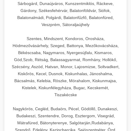
Sárbogárd, Dunaújváros, Kunszentmiklós, Ráckeve,
Gárdony, Székesfehérvár, Balatonföldvár, Siófok,
Balatonalmádi, Polgárdi, Balatonfűzfő, Balatonfüred,
Veszprém, Sátoraljaújhely
Szentes, Mindszent, Kondoros, Orosháza,
Hódmezővásárhely, Szeged, Battonya, Mezőkovácsháza,
Békéscsaba, Nagymaros, Nyergesújfalu, Kismaros,
Göd,Szob, Rétság, Balassagyarmat, Romhány, Hollókő,
Szécsény, Aszód, Hatvan, Monor, Lajosmizse, Soltvadkert,
Kiskőrös, Kecel, Dusnok, Kiskunhalas, Jánoshalma,
Bácsalmás, Kelebia, Röszke, Mórahalom, Kiskunmajsa,
Kistelek, Kiskunfélegyháza, Bugac, Kecskemét,
Tiszakécske
Nagykörös, Cegléd, Budaörs, Pécel, Gödöllő, Dunakeszi,
Budakeszi, Szentendre, Dorog, Esztergom, Visegrád,
Mátrafüred, Bátonyterenye, Salgótarján,Rudabánya,
Szendrő, Edelény, Kazincbarcika, Sajószentpéter, Ózd,