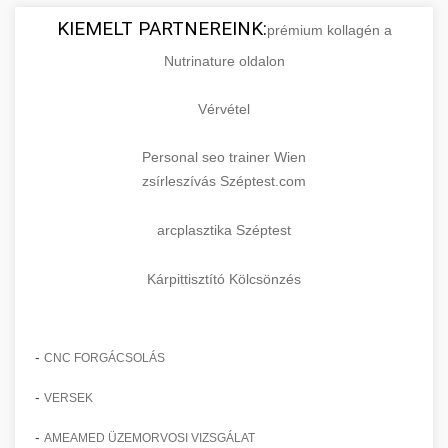
KIEMELT PARTNEREINK:
prémium kollagén a
Nutrinature oldalon
Vérvétel
Personal seo trainer Wien
zsírleszívás Széptest.com
arcplasztika Széptest
Kárpittisztító Kölcsönzés
-
CNC FORGÁCSOLÁS
-
VERSEK
-
AMEAMED ÜZEMORVOSI VIZSGÁLAT