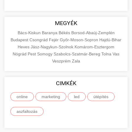
MEGYÉK
Bács-Kiskun
Baranya
Békés
Borsod-Abaúj-Zemplén
Budapest
Csongrád
Fejér
Győr-Moson-Sopron
Hajdú-Bihar
Heves
Jász-Nagykun-Szolnok
Komárom-Esztergom
Nógrád
Pest
Somogy
Szabolcs-Szatmár-Bereg
Tolna
Vas
Veszprém
Zala
CIMKÉK
online
marketing
led
útépítés
aszfaltozás