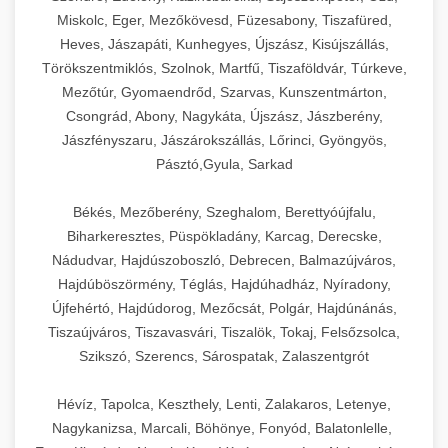
Miskolc, Eger, Mezőkövesd, Füzesabony, Tiszafüred,
Heves, Jászapáti, Kunhegyes, Újszász, Kisújszállás,
Törökszentmiklós, Szolnok, Martfű, Tiszaföldvár, Túrkeve,
Mezőtúr, Gyomaendrőd, Szarvas, Kunszentmárton,
Csongrád, Abony, Nagykáta, Újszász, Jászberény,
Jászfényszaru, Jászárokszállás, Lőrinci, Gyöngyös,
Pásztó,Gyula, Sarkad
Békés, Mezőberény, Szeghalom, Berettyóújfalu,
Biharkeresztes, Püspökladány, Karcag, Derecske,
Nádudvar, Hajdúszoboszló, Debrecen, Balmazújváros,
Hajdúböszörmény, Téglás, Hajdúhadház, Nyíradony,
Újfehértó, Hajdúdorog, Mezőcsát, Polgár, Hajdúnánás,
Tiszaújváros, Tiszavasvári, Tiszalök, Tokaj, Felsőzsolca,
Szikszó, Szerencs, Sárospatak, Zalaszentgrót
Hévíz, Tapolca, Keszthely, Lenti, Zalakaros, Letenye,
Nagykanizsa, Marcali, Böhönye, Fonyód, Balatonlelle,