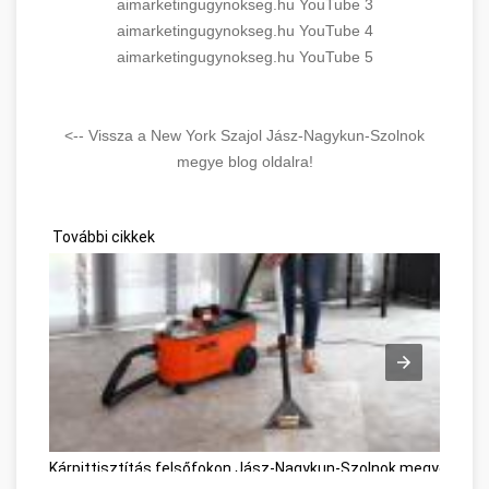
aimarketingugynokseg.hu YouTube 3
aimarketingugynokseg.hu YouTube 4
aimarketingugynokseg.hu YouTube 5
<-- Vissza a New York Szajol Jász-Nagykun-Szolnok
megye blog oldalra!
További cikkek
Kárpittisztítás felsőfokon Jász-Nagykun-Szolnok megye
A Le