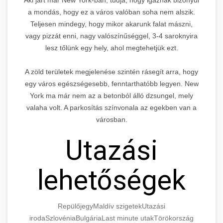
a mondás, hogy ez a város valóban soha nem alszik.
Teljesen mindegy, hogy mikor akarunk falat mászni,
vagy pizzát enni, nagy valószínűséggel, 3-4 saroknyira
lesz tőlünk egy hely, ahol megtehetjük ezt.
A zöld területek megjelenése szintén rásegít arra, hogy
egy város egészségesebb, fenntarthatóbb legyen. New
York ma már nem az a betonból álló dzsungel, mely
valaha volt. A parkosítás színvonala az egekben van a
városban.
Utazási
lehetőségek
Repülőjegy
Maldív szigetek
Utazási
iroda
Szlovénia
Bulgária
Last minute utak
Törökország