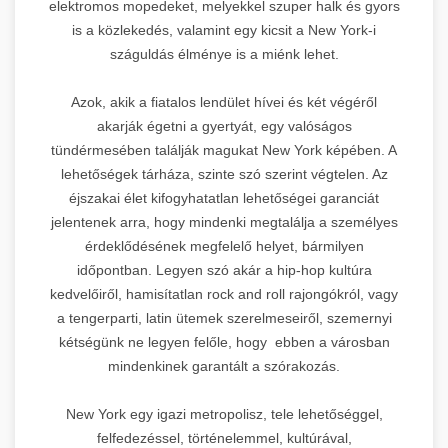
elektromos mopedeket, melyekkel szuper halk és gyors
is a közlekedés, valamint egy kicsit a New York-i
száguldás élménye is a miénk lehet.
Azok, akik a fiatalos lendület hívei és két végéről
akarják égetni a gyertyát, egy valóságos
tündérmesében találják magukat New York képében. A
lehetőségek tárháza, szinte szó szerint végtelen. Az
éjszakai élet kifogyhatatlan lehetőségei garanciát
jelentenek arra, hogy mindenki megtalálja a személyes
érdeklődésének megfelelő helyet, bármilyen
időpontban. Legyen szó akár a hip-hop kultúra
kedvelőiről, hamisítatlan rock and roll rajongókról, vagy
a tengerparti, latin ütemek szerelmeseiről, szemernyi
kétségünk ne legyen felőle, hogy ebben a városban
mindenkinek garantált a szórakozás.
New York egy igazi metropolisz, tele lehetőséggel,
felfedezéssel, történelemmel, kultúrával,