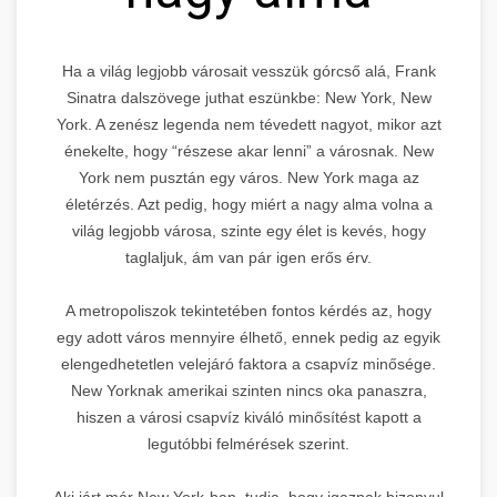
Ha a világ legjobb városait vesszük górcső alá, Frank
Sinatra dalszövege juthat eszünkbe: New York, New
York. A zenész legenda nem tévedett nagyot, mikor azt
énekelte, hogy “részese akar lenni” a városnak. New
York nem pusztán egy város. New York maga az
életérzés. Azt pedig, hogy miért a nagy alma volna a
világ legjobb városa, szinte egy élet is kevés, hogy
taglaljuk, ám van pár igen erős érv.
A metropoliszok tekintetében fontos kérdés az, hogy
egy adott város mennyire élhető, ennek pedig az egyik
elengedhetetlen velejáró faktora a csapvíz minősége.
New Yorknak amerikai szinten nincs oka panaszra,
hiszen a városi csapvíz kiváló minősítést kapott a
legutóbbi felmérések szerint.
Aki járt már New York-ban, tudja, hogy igaznak bizonyul