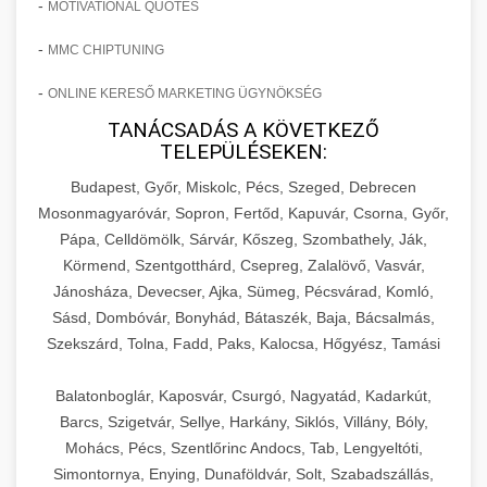
-
MOTIVATIONAL QUOTES
-
MMC CHIPTUNING
-
ONLINE KERESŐ MARKETING ÜGYNÖKSÉG
TANÁCSADÁS A KÖVETKEZŐ
TELEPÜLÉSEKEN:
Budapest, Győr, Miskolc, Pécs, Szeged, Debrecen
Mosonmagyaróvár, Sopron, Fertőd, Kapuvár, Csorna, Győr,
Pápa, Celldömölk, Sárvár, Kőszeg, Szombathely, Ják,
Körmend, Szentgotthárd, Csepreg, Zalalövő, Vasvár,
Jánosháza, Devecser, Ajka, Sümeg, Pécsvárad, Komló,
Sásd, Dombóvár, Bonyhád, Bátaszék, Baja, Bácsalmás,
Szekszárd, Tolna, Fadd, Paks, Kalocsa, Hőgyész, Tamási
Balatonboglár, Kaposvár, Csurgó, Nagyatád, Kadarkút,
Barcs, Szigetvár, Sellye, Harkány, Siklós, Villány, Bóly,
Mohács, Pécs, Szentlőrinc Andocs, Tab, Lengyeltóti,
Simontornya, Enying, Dunaföldvár, Solt, Szabadszállás,