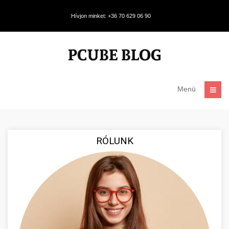
Hívjon minket: +36 70 629 06 90
Menü
RÓLUNK