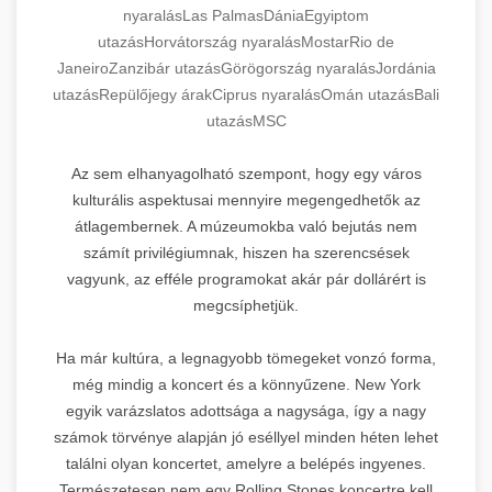
nyaralás
Las Palmas
Dánia
Egyiptom
utazás
Horvátország nyaralás
Mostar
Rio de
Janeiro
Zanzibár utazás
Görögország nyaralás
Jordánia
utazás
Repülőjegy árak
Ciprus nyaralás
Omán utazás
Bali
utazás
MSC
Az sem elhanyagolható szempont, hogy egy város
kulturális aspektusai mennyire megengedhetők az
átlagembernek. A múzeumokba való bejutás nem
számít privilégiumnak, hiszen ha szerencsések
vagyunk, az efféle programokat akár pár dollárért is
megcsíphetjük.
Ha már kultúra, a legnagyobb tömegeket vonzó forma,
még mindig a koncert és a könnyűzene. New York
egyik varázslatos adottsága a nagysága, így a nagy
számok törvénye alapján jó eséllyel minden héten lehet
találni olyan koncertet, amelyre a belépés ingyenes.
Természetesen nem egy Rolling Stones koncertre kell