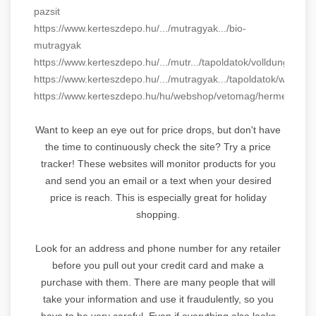
pazsit
https://www.kerteszdepo.hu/.../mutragyak.../bio-
mutragyak
https://www.kerteszdepo.hu/.../mutr.../tapoldatok/volldunger
https://www.kerteszdepo.hu/.../mutragyak.../tapoldatok/wuxal
https://www.kerteszdepo.hu/hu/webshop/vetomag/hermes/bors
Want to keep an eye out for price drops, but don't have
the time to continuously check the site? Try a price
tracker! These websites will monitor products for you
and send you an email or a text when your desired
price is reach. This is especially great for holiday
shopping.
Look for an address and phone number for any retailer
before you pull out your credit card and make a
purchase with them. There are many people that will
take your information and use it fraudulently, so you
have to be very careful. Even if everything else looks