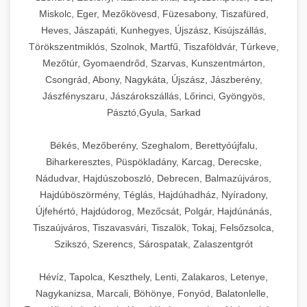
Miskolc, Eger, Mezőkövesd, Füzesabony, Tiszafüred,
Heves, Jászapáti, Kunhegyes, Újszász, Kisújszállás,
Törökszentmiklós, Szolnok, Martfű, Tiszaföldvár, Túrkeve,
Mezőtúr, Gyomaendrőd, Szarvas, Kunszentmárton,
Csongrád, Abony, Nagykáta, Újszász, Jászberény,
Jászfényszaru, Jászárokszállás, Lőrinci, Gyöngyös,
Pásztó,Gyula, Sarkad
Békés, Mezőberény, Szeghalom, Berettyóújfalu,
Biharkeresztes, Püspökladány, Karcag, Derecske,
Nádudvar, Hajdúszoboszló, Debrecen, Balmazújváros,
Hajdúböszörmény, Téglás, Hajdúhadház, Nyíradony,
Újfehértó, Hajdúdorog, Mezőcsát, Polgár, Hajdúnánás,
Tiszaújváros, Tiszavasvári, Tiszalök, Tokaj, Felsőzsolca,
Szikszó, Szerencs, Sárospatak, Zalaszentgrót
Hévíz, Tapolca, Keszthely, Lenti, Zalakaros, Letenye,
Nagykanizsa, Marcali, Böhönye, Fonyód, Balatonlelle,