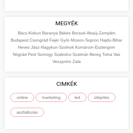
MEGYÉK
Bács-Kiskun
Baranya
Békés
Borsod-Abaúj-Zemplén
Budapest
Csongrád
Fejér
Győr-Moson-Sopron
Hajdú-Bihar
Heves
Jász-Nagykun-Szolnok
Komárom-Esztergom
Nógrád
Pest
Somogy
Szabolcs-Szatmár-Bereg
Tolna
Vas
Veszprém
Zala
CIMKÉK
online
marketing
led
útépítés
aszfaltozás