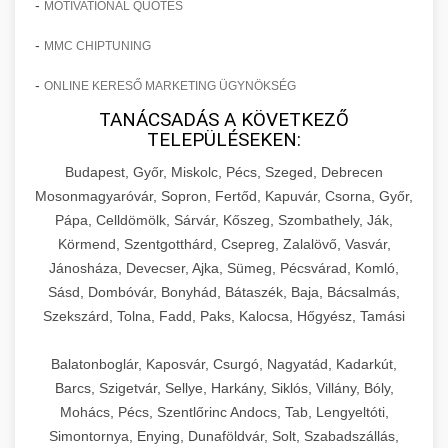
-
MOTIVATIONAL QUOTES
-
MMC CHIPTUNING
-
ONLINE KERESŐ MARKETING ÜGYNÖKSÉG
TANÁCSADÁS A KÖVETKEZŐ
TELEPÜLÉSEKEN:
Budapest, Győr, Miskolc, Pécs, Szeged, Debrecen
Mosonmagyaróvár, Sopron, Fertőd, Kapuvár, Csorna, Győr,
Pápa, Celldömölk, Sárvár, Kőszeg, Szombathely, Ják,
Körmend, Szentgotthárd, Csepreg, Zalalövő, Vasvár,
Jánosháza, Devecser, Ajka, Sümeg, Pécsvárad, Komló,
Sásd, Dombóvár, Bonyhád, Bátaszék, Baja, Bácsalmás,
Szekszárd, Tolna, Fadd, Paks, Kalocsa, Hőgyész, Tamási
Balatonboglár, Kaposvár, Csurgó, Nagyatád, Kadarkút,
Barcs, Szigetvár, Sellye, Harkány, Siklós, Villány, Bóly,
Mohács, Pécs, Szentlőrinc Andocs, Tab, Lengyeltóti,
Simontornya, Enying, Dunaföldvár, Solt, Szabadszállás,