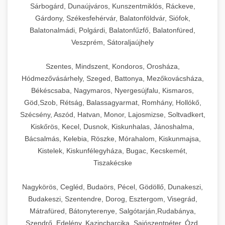
Sárbogárd, Dunaújváros, Kunszentmiklós, Ráckeve,
Gárdony, Székesfehérvár, Balatonföldvár, Siófok,
Balatonalmádi, Polgárdi, Balatonfűzfő, Balatonfüred,
Veszprém, Sátoraljaújhely
Szentes, Mindszent, Kondoros, Orosháza,
Hódmezővásárhely, Szeged, Battonya, Mezőkovácsháza,
Békéscsaba, Nagymaros, Nyergesújfalu, Kismaros,
Göd,Szob, Rétság, Balassagyarmat, Romhány, Hollókő,
Szécsény, Aszód, Hatvan, Monor, Lajosmizse, Soltvadkert,
Kiskőrös, Kecel, Dusnok, Kiskunhalas, Jánoshalma,
Bácsalmás, Kelebia, Röszke, Mórahalom, Kiskunmajsa,
Kistelek, Kiskunfélegyháza, Bugac, Kecskemét,
Tiszakécske
Nagykörös, Cegléd, Budaörs, Pécel, Gödöllő, Dunakeszi,
Budakeszi, Szentendre, Dorog, Esztergom, Visegrád,
Mátrafüred, Bátonyterenye, Salgótarján,Rudabánya,
Szendrő, Edelény, Kazincbarcika, Sajószentpéter, Ózd,