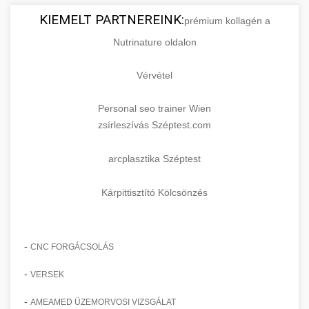
KIEMELT PARTNEREINK:
prémium kollagén a
Nutrinature oldalon
Vérvétel
Personal seo trainer Wien
zsírleszívás Széptest.com
arcplasztika Széptest
Kárpittisztító Kölcsönzés
-
CNC FORGÁCSOLÁS
-
VERSEK
-
AMEAMED ÜZEMORVOSI VIZSGÁLAT