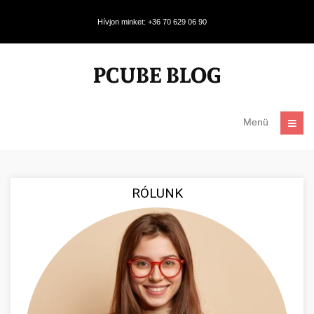
Hívjon minket: +36 70 629 06 90
Menü
RÓLUNK