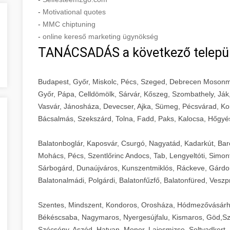
-
Motivational quotes
-
MMC chiptuning
-
online kereső marketing ügynökség
TANÁCSADÁS a következő telepü
Budapest, Győr, Miskolc, Pécs, Szeged, Debrecen Mosonm
Győr, Pápa, Celldömölk, Sárvár, Kőszeg, Szombathely, Ják
Vasvár, Jánosháza, Devecser, Ajka, Sümeg, Pécsvárad, Ko
Bácsalmás, Szekszárd, Tolna, Fadd, Paks, Kalocsa, Hőgyé
Balatonboglár, Kaposvár, Csurgó, Nagyatád, Kadarkút, Barcs,
Mohács, Pécs, Szentlőrinc Andocs, Tab, Lengyeltóti, Simont
Sárbogárd, Dunaújváros, Kunszentmiklós, Ráckeve, Gárdony
Balatonalmádi, Polgárdi, Balatonfűzfő, Balatonfüred, Veszp
Szentes, Mindszent, Kondoros, Orosháza, Hódmezővásárh
Békéscsaba, Nagymaros, Nyergesújfalu, Kismaros, Göd,Sz
Szécsény, Aszód, Hatvan, Monor, Lajosmizse, Soltvadkert, 