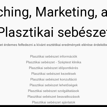
hing, Marketing, a
Plasztikai sebésze
t érdemes felfedezni a kívánt esztétikai eredmények elérése érdekében
Plasztikai sebészet információk
Plasztikai sebészet - Széptest klinika
Plasztikai sebészet időpontkérés
Plasztikai sebészet kezelések
Plasztikai sebészet konzultáció
Plasztikai sebészet lehetőségek
Plasztikai sebészet szolgáltatások
Plasztikai sebészet beavatkozások
Plasztikai sebészet ajánlatok