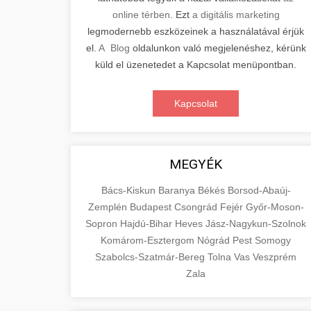
online térben
. Ezt
a digitális marketing
legmodernebb eszközeinek a használatával érjük
el.
A Blog
oldalunkon való megjelenéshez, kérünk
küld el üzenetedet a Kapcsolat menüpontban.
Kapcsolat
MEGYÉK
Bács-Kiskun
Baranya
Békés
Borsod-Abaúj-
Zemplén
Budapest
Csongrád
Fejér
Győr-Moson-
Sopron
Hajdú-Bihar
Heves
Jász-Nagykun-Szolnok
Komárom-Esztergom
Nógrád
Pest
Somogy
Szabolcs-Szatmár-Bereg
Tolna
Vas
Veszprém
Zala