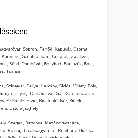
léseken:
agyaróvár, Sopron, Fertőd, Kapuvár, Csorna,
, Körmend, Szentgotthárd, Csepreg, Zalalövő,
mló, Sásd, Dombóvár, Bonyhád, Bátaszék, Baja,
sz, Tamási
 Szigetvár, Sellye, Harkány, Siklós, Villány, Bóly,
ornya, Enying, Dunaföldvár, Solt, Szabadszállás,
, Székesfehérvár, Balatonföldvár, Siófok,
rém, Sátoraljaújhely
ely, Szeged, Battonya, Mezőkovácsháza,
ob, Rétság, Balassagyarmat, Romhány, Hollókő,
Kiskőrös, Kecel, Dusnok, Kiskunhalas,