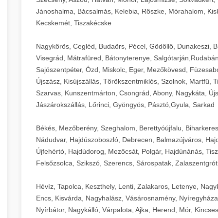
Jánoshalma, Bácsalmás, Kelebia, Röszke, Mórahalom, Kisk
Kecskemét, Tiszakécske
Nagykörös, Cegléd, Budaörs, Pécel, Gödöllő, Dunakeszi, 
Visegrád, Mátrafüred, Bátonyterenye, Salgótarján,Rudabán
Sajószentpéter, Ózd, Miskolc, Eger, Mezőkövesd, Füzesabo
Újszász, Kisújszállás, Törökszentmiklós, Szolnok, Martfű,
Szarvas, Kunszentmárton, Csongrád, Abony, Nagykáta, Újs
Jászárokszállás, Lőrinci, Gyöngyös, Pásztó,Gyula, Sarkad
Békés, Mezőberény, Szeghalom, Berettyóújfalu, Biharkere
Nádudvar, Hajdúszoboszló, Debrecen, Balmazújváros, Haj
Újfehértó, Hajdúdorog, Mezőcsát, Polgár, Hajdúnánás, Tisza
Felsőzsolca, Szikszó, Szerencs, Sárospatak, Zalaszentgrót
Hévíz, Tapolca, Keszthely, Lenti, Zalakaros, Letenye, Nagy
Encs, Kisvárda, Nagyhalász, Vásárosnamény, Nyíregyháza
Nyírbátor, Nagykálló, Várpalota, Ajka, Herend, Mór, Kincse