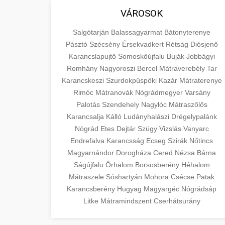
VÁROSOK
Salgótarján
Balassagyarmat
Bátonyterenye
Pásztó
Szécsény
Érsekvadkert
Rétság
Diósjenő
Karancslapujtő
Somoskőújfalu
Buják
Jobbágyi
Romhány
Nagyoroszi
Bercel
Mátraverebély
Tar
Karancskeszi
Szurdokpüspöki
Kazár
Mátraterenye
Rimóc
Mátranovák
Nógrádmegyer
Varsány
Palotás
Szendehely
Nagylóc
Mátraszőlős
Karancsalja
Kálló
Ludányhalászi
Drégelypalánk
Nógrád
Etes
Dejtár
Szügy
Vizslás
Vanyarc
Endrefalva
Karancsság
Ecseg
Szirák
Nőtincs
Magyarnándor
Dorogháza
Cered
Nézsa
Bárna
Ságújfalu
Őrhalom
Borsosberény
Héhalom
Mátraszele
Sóshartyán
Mohora
Csécse
Patak
Karancsberény
Hugyag
Magyargéc
Nógrádsáp
Litke
Mátramindszent
Cserhátsurány