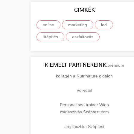
CIMKÉK
online
marketing
led
útépítés
aszfaltozás
KIEMELT PARTNEREINK:
prémium
kollagén a Nutrinature oldalon
Vérvétel
Personal seo trainer Wien
zsírleszívás Széptest.com
arcplasztika Széptest