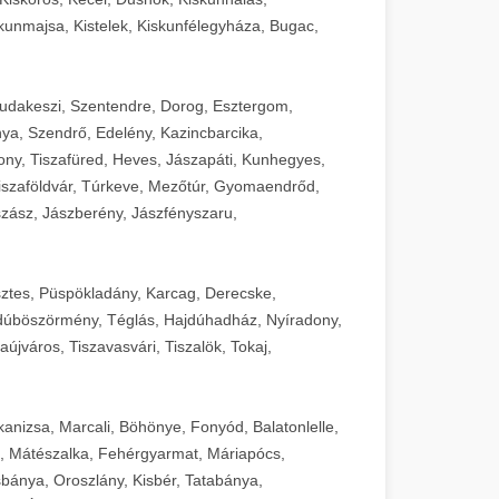
unmajsa, Kistelek, Kiskunfélegyháza, Bugac,
Budakeszi, Szentendre, Dorog, Esztergom,
ya, Szendrő, Edelény, Kazincbarcika,
ny, Tiszafüred, Heves, Jászapáti, Kunhegyes,
 Tiszaföldvár, Túrkeve, Mezőtúr, Gyomaendrőd,
zász, Jászberény, Jászfényszaru,
sztes, Püspökladány, Karcag, Derecske,
dúböszörmény, Téglás, Hajdúhadház, Nyíradony,
újváros, Tiszavasvári, Tiszalök, Tokaj,
kanizsa, Marcali, Böhönye, Fonyód, Balatonlelle,
, Mátészalka, Fehérgyarmat, Máriapócs,
sbánya, Oroszlány, Kisbér, Tatabánya,