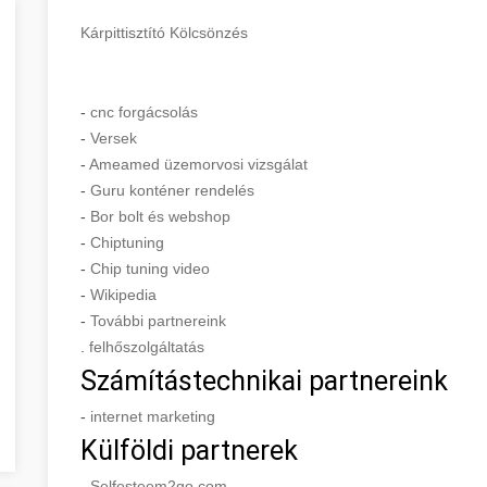
Kárpittisztító Kölcsönzés
-
cnc forgácsolás
-
Versek
-
Ameamed üzemorvosi vizsgálat
-
Guru konténer rendelés
-
Bor bolt és webshop
-
Chiptuning
-
Chip tuning video
-
Wikipedia
-
További partnereink
.
felhőszolgáltatás
Számítástechnikai partnereink
-
internet marketing
Külföldi partnerek
-
Selfesteem2go.com