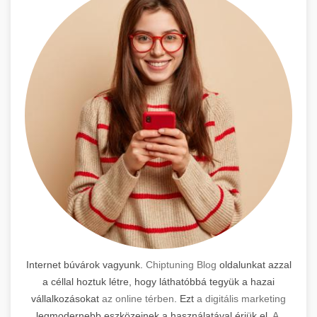
Internet búvárok vagyunk.
Chiptuning Blog
oldalunkat azzal
a céllal hoztuk létre, hogy láthatóbbá tegyük a hazai
vállalkozásokat
az online térben
. Ezt
a digitális marketing
legmodernebb eszközeinek a használatával érjük el.
A