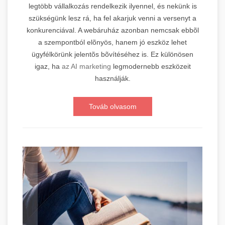
legtöbb vállalkozás rendelkezik ilyennel, és nekünk is
szükségünk lesz rá, ha fel akarjuk venni a versenyt a
konkurenciával. A webáruház azonban nemcsak ebbõl
a szempontból elõnyös, hanem jó eszköz lehet
ügyfélkörünk jelentõs bõvítéséhez is. Ez különösen
igaz, ha
az AI marketing
legmodernebb eszközeit
használják.
Továb olvasom