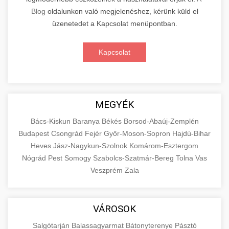
Blog
oldalunkon való megjelenéshez, kérünk küld el
üzenetedet a Kapcsolat menüpontban.
Kapcsolat
MEGYÉK
Bács-Kiskun
Baranya
Békés
Borsod-Abaúj-Zemplén
Budapest
Csongrád
Fejér
Győr-Moson-Sopron
Hajdú-Bihar
Heves
Jász-Nagykun-Szolnok
Komárom-Esztergom
Nógrád
Pest
Somogy
Szabolcs-Szatmár-Bereg
Tolna
Vas
Veszprém
Zala
VÁROSOK
Salgótarján
Balassagyarmat
Bátonyterenye
Pásztó