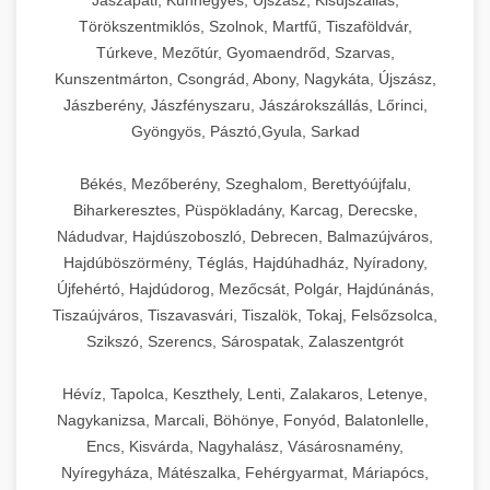
Jászapáti, Kunhegyes, Újszász, Kisújszállás,
Törökszentmiklós, Szolnok, Martfű, Tiszaföldvár,
Túrkeve, Mezőtúr, Gyomaendrőd, Szarvas,
Kunszentmárton, Csongrád, Abony, Nagykáta, Újszász,
Jászberény, Jászfényszaru, Jászárokszállás, Lőrinci,
Gyöngyös, Pásztó,Gyula, Sarkad
Békés, Mezőberény, Szeghalom, Berettyóújfalu,
Biharkeresztes, Püspökladány, Karcag, Derecske,
Nádudvar, Hajdúszoboszló, Debrecen, Balmazújváros,
Hajdúböszörmény, Téglás, Hajdúhadház, Nyíradony,
Újfehértó, Hajdúdorog, Mezőcsát, Polgár, Hajdúnánás,
Tiszaújváros, Tiszavasvári, Tiszalök, Tokaj, Felsőzsolca,
Szikszó, Szerencs, Sárospatak, Zalaszentgrót
Hévíz, Tapolca, Keszthely, Lenti, Zalakaros, Letenye,
Nagykanizsa, Marcali, Böhönye, Fonyód, Balatonlelle,
Encs, Kisvárda, Nagyhalász, Vásárosnamény,
Nyíregyháza, Mátészalka, Fehérgyarmat, Máriapócs,