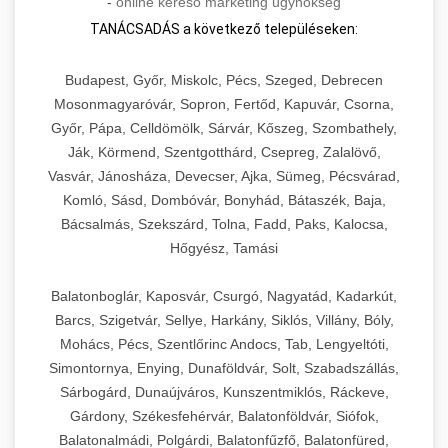
-
online kereső marketing ügynökség
TANÁCSADÁS a következő településeken:
Budapest, Győr, Miskolc, Pécs, Szeged, Debrecen
Mosonmagyaróvár, Sopron, Fertőd, Kapuvár, Csorna,
Győr, Pápa, Celldömölk, Sárvár, Kőszeg, Szombathely,
Ják, Körmend, Szentgotthárd, Csepreg, Zalalövő,
Vasvár, Jánosháza, Devecser, Ajka, Sümeg, Pécsvárad,
Komló, Sásd, Dombóvár, Bonyhád, Bátaszék, Baja,
Bácsalmás, Szekszárd, Tolna, Fadd, Paks, Kalocsa,
Hőgyész, Tamási
Balatonboglár, Kaposvár, Csurgó, Nagyatád, Kadarkút,
Barcs, Szigetvár, Sellye, Harkány, Siklós, Villány, Bóly,
Mohács, Pécs, Szentlőrinc Andocs, Tab, Lengyeltóti,
Simontornya, Enying, Dunaföldvár, Solt, Szabadszállás,
Sárbogárd, Dunaújváros, Kunszentmiklós, Ráckeve,
Gárdony, Székesfehérvár, Balatonföldvár, Siófok,
Balatonalmádi, Polgárdi, Balatonfűzfő, Balatonfüred,