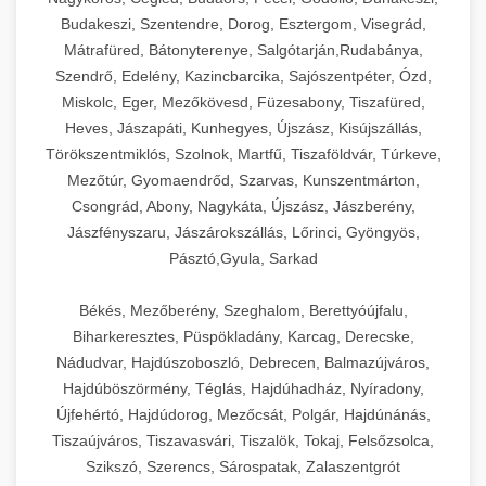
Budakeszi, Szentendre, Dorog, Esztergom, Visegrád,
Mátrafüred, Bátonyterenye, Salgótarján,Rudabánya,
Szendrő, Edelény, Kazincbarcika, Sajószentpéter, Ózd,
Miskolc, Eger, Mezőkövesd, Füzesabony, Tiszafüred,
Heves, Jászapáti, Kunhegyes, Újszász, Kisújszállás,
Törökszentmiklós, Szolnok, Martfű, Tiszaföldvár, Túrkeve,
Mezőtúr, Gyomaendrőd, Szarvas, Kunszentmárton,
Csongrád, Abony, Nagykáta, Újszász, Jászberény,
Jászfényszaru, Jászárokszállás, Lőrinci, Gyöngyös,
Pásztó,Gyula, Sarkad
Békés, Mezőberény, Szeghalom, Berettyóújfalu,
Biharkeresztes, Püspökladány, Karcag, Derecske,
Nádudvar, Hajdúszoboszló, Debrecen, Balmazújváros,
Hajdúböszörmény, Téglás, Hajdúhadház, Nyíradony,
Újfehértó, Hajdúdorog, Mezőcsát, Polgár, Hajdúnánás,
Tiszaújváros, Tiszavasvári, Tiszalök, Tokaj, Felsőzsolca,
Szikszó, Szerencs, Sárospatak, Zalaszentgrót