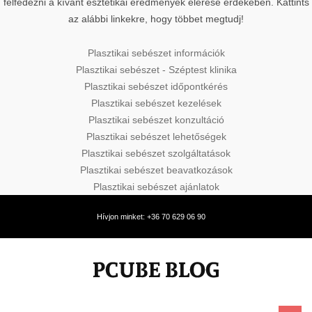
felfedezni a kívánt esztétikai eredmények elérése érdekében. Kattints
az alábbi linkekre, hogy többet megtudj!
Plasztikai sebészet információk
Plasztikai sebészet - Széptest klinika
Plasztikai sebészet időpontkérés
Plasztikai sebészet kezelések
Plasztikai sebészet konzultáció
Plasztikai sebészet lehetőségek
Plasztikai sebészet szolgáltatások
Plasztikai sebészet beavatkozások
Plasztikai sebészet ajánlatok
Hívjon minket: +36 70 629 06 90