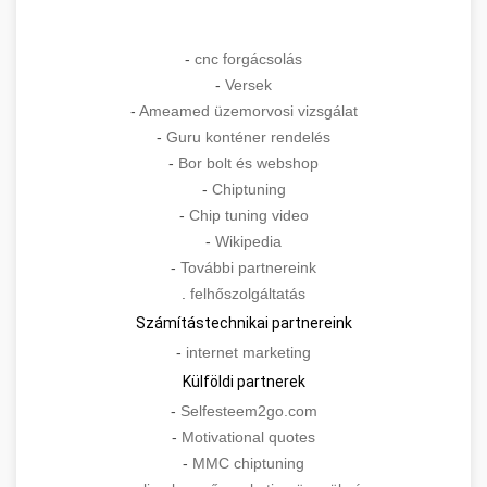
-
cnc forgácsolás
-
Versek
-
Ameamed üzemorvosi vizsgálat
-
Guru konténer rendelés
-
Bor bolt és webshop
-
Chiptuning
-
Chip tuning video
-
Wikipedia
-
További partnereink
.
felhőszolgáltatás
Számítástechnikai partnereink
-
internet marketing
Külföldi partnerek
-
Selfesteem2go.com
-
Motivational quotes
-
MMC chiptuning