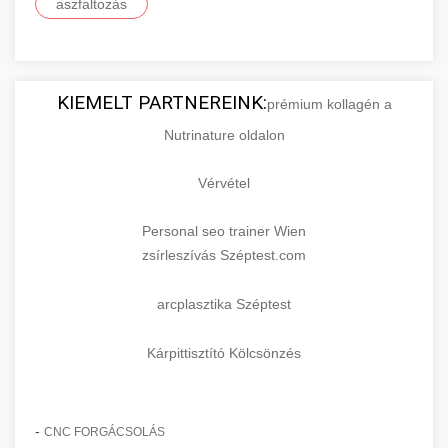
aszfaltozás
KIEMELT PARTNEREINK:
prémium kollagén a
Nutrinature oldalon
Vérvétel
Personal seo trainer Wien
zsírleszívás Széptest.com
arcplasztika Széptest
Kárpittisztító Kölcsönzés
-
CNC FORGÁCSOLÁS