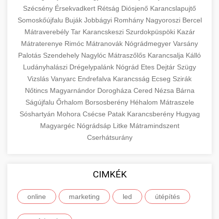
Szécsény
Érsekvadkert
Rétság
Diósjenő
Karancslapujtő
Somoskőújfalu
Buják
Jobbágyi
Romhány
Nagyoroszi
Bercel
Mátraverebély
Tar
Karancskeszi
Szurdokpüspöki
Kazár
Mátraterenye
Rimóc
Mátranovák
Nógrádmegyer
Varsány
Palotás
Szendehely
Nagylóc
Mátraszőlős
Karancsalja
Kálló
Ludányhalászi
Drégelypalánk
Nógrád
Etes
Dejtár
Szügy
Vizslás
Vanyarc
Endrefalva
Karancsság
Ecseg
Szirák
Nőtincs
Magyarnándor
Dorogháza
Cered
Nézsa
Bárna
Ságújfalu
Őrhalom
Borsosberény
Héhalom
Mátraszele
Sóshartyán
Mohora
Csécse
Patak
Karancsberény
Hugyag
Magyargéc
Nógrádsáp
Litke
Mátramindszent
Cserhátsurány
CIMKÉK
online
marketing
led
útépítés