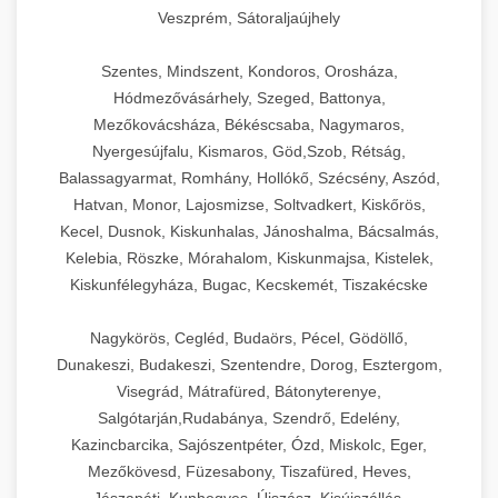
Veszprém, Sátoraljaújhely
Szentes, Mindszent, Kondoros, Orosháza,
Hódmezővásárhely, Szeged, Battonya,
Mezőkovácsháza, Békéscsaba, Nagymaros,
Nyergesújfalu, Kismaros, Göd,Szob, Rétság,
Balassagyarmat, Romhány, Hollókő, Szécsény, Aszód,
Hatvan, Monor, Lajosmizse, Soltvadkert, Kiskőrös,
Kecel, Dusnok, Kiskunhalas, Jánoshalma, Bácsalmás,
Kelebia, Röszke, Mórahalom, Kiskunmajsa, Kistelek,
Kiskunfélegyháza, Bugac, Kecskemét, Tiszakécske
Nagykörös, Cegléd, Budaörs, Pécel, Gödöllő,
Dunakeszi, Budakeszi, Szentendre, Dorog, Esztergom,
Visegrád, Mátrafüred, Bátonyterenye,
Salgótarján,Rudabánya, Szendrő, Edelény,
Kazincbarcika, Sajószentpéter, Ózd, Miskolc, Eger,
Mezőkövesd, Füzesabony, Tiszafüred, Heves,