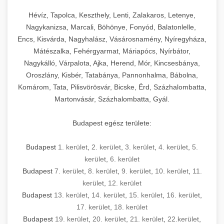
Hévíz, Tapolca, Keszthely, Lenti, Zalakaros, Letenye,
Nagykanizsa, Marcali, Böhönye, Fonyód, Balatonlelle,
Encs, Kisvárda, Nagyhalász, Vásárosnamény, Nyíregyháza,
Mátészalka, Fehérgyarmat, Máriapócs, Nyírbátor,
Nagykálló, Várpalota, Ajka, Herend, Mór, Kincsesbánya,
Oroszlány, Kisbér, Tatabánya, Pannonhalma, Bábolna,
Komárom, Tata, Pilisvörösvár, Bicske, Érd, Százhalombatta,
Martonvásár, Százhalombatta, Gyál.
Budapest egész területe:
Budapest
1. kerület
,
2. kerület
,
3. kerület
,
4. kerület
,
5.
kerület
,
6. kerület
Budapest
7. kerület
,
8. kerület
,
9. kerület
,
10. kerület
,
11.
kerület
,
12. kerület
Budapest
13. kerület
,
14. kerület
,
15. kerület
,
16. kerület
,
17. kerület
,
18. kerület
Budapest
19. kerület
,
20. kerület
,
21. kerület
,
22.kerület
,