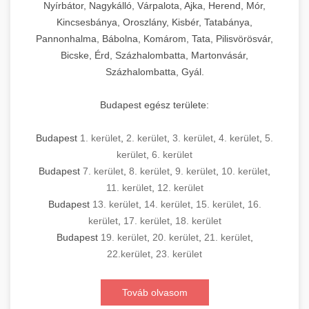
Nyírbátor, Nagykálló, Várpalota, Ajka, Herend, Mór,
Kincsesbánya, Oroszlány, Kisbér, Tatabánya,
Pannonhalma, Bábolna, Komárom, Tata, Pilisvörösvár,
Bicske, Érd, Százhalombatta, Martonvásár,
Százhalombatta, Gyál.
Budapest egész területe:
Budapest
1. kerület
,
2. kerület
,
3. kerület
,
4. kerület
,
5.
kerület
,
6. kerület
Budapest
7. kerület
,
8. kerület
,
9. kerület
,
10. kerület
,
11. kerület
,
12. kerület
Budapest
13. kerület
,
14. kerület
,
15. kerület
,
16.
kerület
,
17. kerület
,
18. kerület
Budapest
19. kerület
,
20. kerület
,
21. kerület
,
22.kerület
,
23. kerület
Továb olvasom