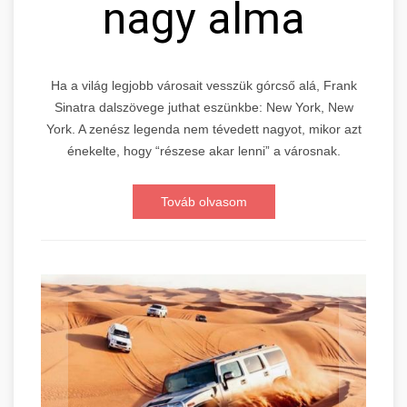
nagy alma
Ha a világ legjobb városait vesszük górcső alá, Frank
Sinatra dalszövege juthat eszünkbe: New York, New
York. A zenész legenda nem tévedett nagyot, mikor azt
énekelte, hogy “részese akar lenni” a városnak.
Továb olvasom