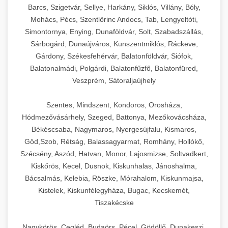
Barcs, Szigetvár, Sellye, Harkány, Siklós, Villány, Bóly,
Mohács, Pécs, Szentlőrinc Andocs, Tab, Lengyeltóti,
Simontornya, Enying, Dunaföldvár, Solt, Szabadszállás,
Sárbogárd, Dunaújváros, Kunszentmiklós, Ráckeve,
Gárdony, Székesfehérvár, Balatonföldvár, Siófok,
Balatonalmádi, Polgárdi, Balatonfűzfő, Balatonfüred,
Veszprém, Sátoraljaújhely
Szentes, Mindszent, Kondoros, Orosháza,
Hódmezővásárhely, Szeged, Battonya, Mezőkovácsháza,
Békéscsaba, Nagymaros, Nyergesújfalu, Kismaros,
Göd,Szob, Rétság, Balassagyarmat, Romhány, Hollókő,
Szécsény, Aszód, Hatvan, Monor, Lajosmizse, Soltvadkert,
Kiskőrös, Kecel, Dusnok, Kiskunhalas, Jánoshalma,
Bácsalmás, Kelebia, Röszke, Mórahalom, Kiskunmajsa,
Kistelek, Kiskunfélegyháza, Bugac, Kecskemét,
Tiszakécske
Nagykörös, Cegléd, Budaörs, Pécel, Gödöllő, Dunakeszi,