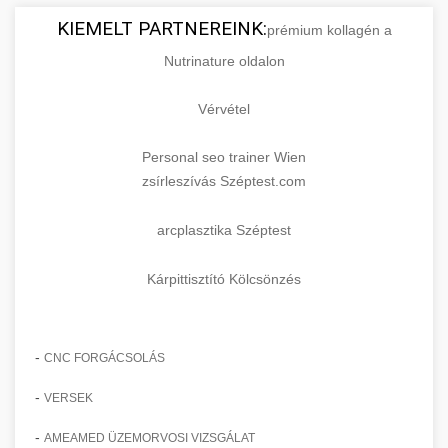
KIEMELT PARTNEREINK:
prémium kollagén a
Nutrinature oldalon
Vérvétel
Personal seo trainer Wien
zsírleszívás Széptest.com
arcplasztika Széptest
Kárpittisztító Kölcsönzés
-
CNC FORGÁCSOLÁS
-
VERSEK
-
AMEAMED ÜZEMORVOSI VIZSGÁLAT