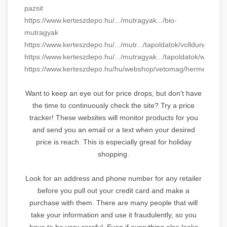
pazsit
https://www.kerteszdepo.hu/.../mutragyak.../bio-
mutragyak
https://www.kerteszdepo.hu/.../mutr.../tapoldatok/volldunger
https://www.kerteszdepo.hu/.../mutragyak.../tapoldatok/wuxal
https://www.kerteszdepo.hu/hu/webshop/vetomag/hermes/bors
Want to keep an eye out for price drops, but don't have
the time to continuously check the site? Try a price
tracker! These websites will monitor products for you
and send you an email or a text when your desired
price is reach. This is especially great for holiday
shopping.
Look for an address and phone number for any retailer
before you pull out your credit card and make a
purchase with them. There are many people that will
take your information and use it fraudulently, so you
have to be very careful. Even if everything else looks