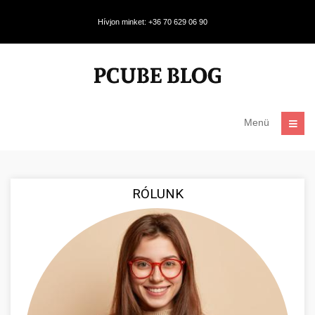
Hívjon minket: +36 70 629 06 90
Menü
RÓLUNK