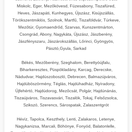
Miskolc, Eger, Mezőkövesd, Füzesabony, Tiszafüred,
Heves, Jászapáti, Kunhegyes, Újszász, Kisújszállás,
Törökszentmiklós, Szolnok, Martfű, Tiszaföldvár, Túrkeve,
Mezőtúr, Gyomaendrőd, Szarvas, Kunszentmárton,
Csongrád, Abony, Nagykáta, Újszász, Jászberény,
Jászfényszaru, Jászárokszállás, Lőrinci, Gyöngyös,
Pásztó,Gyula, Sarkad
Békés, Mezőberény, Szeghalom, Berettyóújfalu,
Biharkeresztes, Püspökladány, Karcag, Derecske,
Nádudvar, Hajdúszoboszló, Debrecen, Balmazújváros,
Hajdúböszörmény, Téglás, Hajdúhadház, Nyíradony,
Újfehértó, Hajdúdorog, Mezőcsát, Polgár, Hajdúnánás,
Tiszaújváros, Tiszavasvári, Tiszalök, Tokaj, Felsőzsolca,
Szikszó, Szerencs, Sárospatak, Zalaszentgrót
Hévíz, Tapolca, Keszthely, Lenti, Zalakaros, Letenye,
Nagykanizsa, Marcali, Böhönye, Fonyód, Balatonlelle,