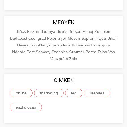
MEGYÉK
Bács-Kiskun
Baranya
Békés
Borsod-Abaúj-Zemplén
Budapest
Csongrád
Fejér
Győr-Moson-Sopron
Hajdú-Bihar
Heves
Jász-Nagykun-Szolnok
Komárom-Esztergom
Nógrád
Pest
Somogy
Szabolcs-Szatmár-Bereg
Tolna
Vas
Veszprém
Zala
CIMKÉK
online
marketing
led
útépítés
aszfaltozás