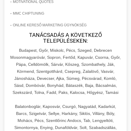
-
MOTIVATIONAL QUOTES
-
MMC CHIPTUNING
-
ONLINE KERESŐ MARKETING ÜGYNÖKSÉG
TANÁCSADÁS A KÖVETKEZŐ
TELEPÜLÉSEKEN:
Budapest, Győr, Miskolc, Pécs, Szeged, Debrecen
Mosonmagyaróvár, Sopron, Fertőd, Kapuvár, Csorna, Győr,
Pápa, Celldömölk, Sárvár, Kőszeg, Szombathely, Ják,
Körmend, Szentgotthárd, Csepreg, Zalalövő, Vasvár,
Jánosháza, Devecser, Ajka, Sümeg, Pécsvárad, Komló,
Sásd, Dombóvár, Bonyhád, Bátaszék, Baja, Bácsalmás,
Szekszárd, Tolna, Fadd, Paks, Kalocsa, Hőgyész, Tamási
Balatonboglár, Kaposvár, Csurgó, Nagyatád, Kadarkút,
Barcs, Szigetvár, Sellye, Harkány, Siklós, Villány, Bóly,
Mohács, Pécs, Szentlőrinc Andocs, Tab, Lengyeltóti,
Simontornya, Enying, Dunaföldvár, Solt, Szabadszállás,