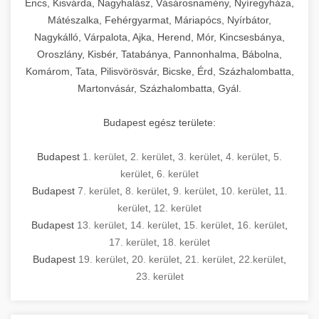
Encs, Kisvárda, Nagyhalász, Vásárosnamény, Nyíregyháza,
Mátészalka, Fehérgyarmat, Máriapócs, Nyírbátor,
Nagykálló, Várpalota, Ajka, Herend, Mór, Kincsesbánya,
Oroszlány, Kisbér, Tatabánya, Pannonhalma, Bábolna,
Komárom, Tata, Pilisvörösvár, Bicske, Érd, Százhalombatta,
Martonvásár, Százhalombatta, Gyál.
Budapest egész területe:
Budapest
1. kerület
,
2. kerület
,
3. kerület
,
4. kerület
,
5.
kerület
,
6. kerület
Budapest
7. kerület
,
8. kerület
,
9. kerület
,
10. kerület
,
11.
kerület
,
12. kerület
Budapest
13. kerület
,
14. kerület
,
15. kerület
,
16. kerület
,
17. kerület
,
18. kerület
Budapest
19. kerület
,
20. kerület
,
21. kerület
,
22.kerület
,
23. kerület