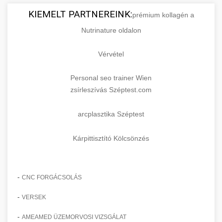
KIEMELT PARTNEREINK:
prémium kollagén a
Nutrinature oldalon
Vérvétel
Personal seo trainer Wien
zsírleszívás Széptest.com
arcplasztika Széptest
Kárpittisztító Kölcsönzés
-
CNC FORGÁCSOLÁS
-
VERSEK
-
AMEAMED ÜZEMORVOSI VIZSGÁLAT