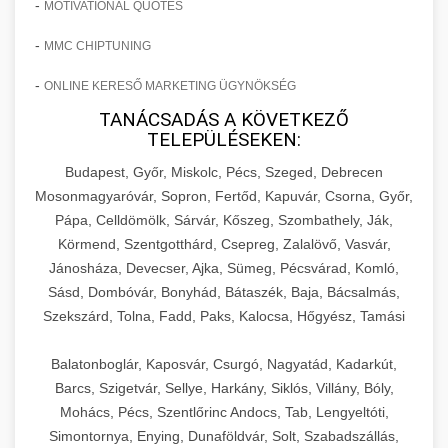
-
MOTIVATIONAL QUOTES
-
MMC CHIPTUNING
-
ONLINE KERESŐ MARKETING ÜGYNÖKSÉG
TANÁCSADÁS A KÖVETKEZŐ
TELEPÜLÉSEKEN:
Budapest, Győr, Miskolc, Pécs, Szeged, Debrecen
Mosonmagyaróvár, Sopron, Fertőd, Kapuvár, Csorna, Győr,
Pápa, Celldömölk, Sárvár, Kőszeg, Szombathely, Ják,
Körmend, Szentgotthárd, Csepreg, Zalalövő, Vasvár,
Jánosháza, Devecser, Ajka, Sümeg, Pécsvárad, Komló,
Sásd, Dombóvár, Bonyhád, Bátaszék, Baja, Bácsalmás,
Szekszárd, Tolna, Fadd, Paks, Kalocsa, Hőgyész, Tamási
Balatonboglár, Kaposvár, Csurgó, Nagyatád, Kadarkút,
Barcs, Szigetvár, Sellye, Harkány, Siklós, Villány, Bóly,
Mohács, Pécs, Szentlőrinc Andocs, Tab, Lengyeltóti,
Simontornya, Enying, Dunaföldvár, Solt, Szabadszállás,