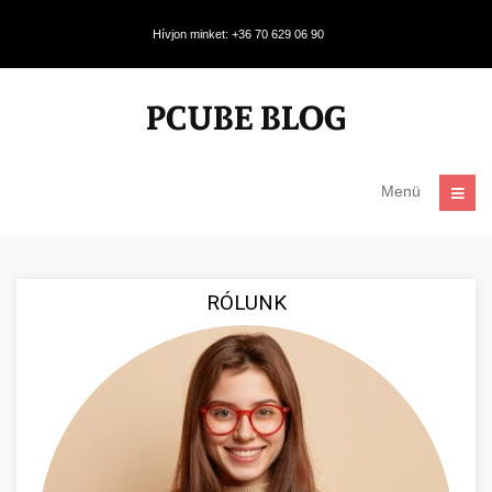
Hívjon minket: +36 70 629 06 90
Menü
RÓLUNK