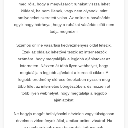
meg róla, hogy a megvásárolt ruhákat vissza lehet
küldeni, ha nem illenek, vagy nem olyanok, mint
amilyeneket szeretett volna. Az online ruhavásárlás
egyik nagy hátránya, hogy a ruhákat vásárlás előtt nem
tudja megnézni!
Számos online vásárlási kedvezményes oldal létezik.
Ezek az oldalak lehetővé teszik az internetezők
számára, hogy megtalálják a legjobb ajánlatokat az
interneten. Nézzen át több ilyen webhelyet, hogy
megtalálja a legjobb ajánlatot a keresett cikkre. A
legjobb eredmény elérése érdekében nyisson meg
több fület az internetes böngészőben, és nézzen át
több ilyen webhelyet, hogy megtalálja a legjobb
ajánlatokat.
Ne hagyja magát befolyásolni névtelen vagy túlságosan
érzelmes vélemények által, amikor online vásárol. Ha
az embereknek rossz tapasztalataik vannak,