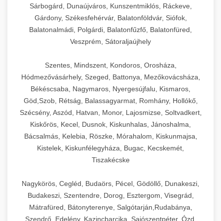
Sárbogárd, Dunaújváros, Kunszentmiklós, Ráckeve,
Gárdony, Székesfehérvár, Balatonföldvár, Siófok,
Balatonalmádi, Polgárdi, Balatonfűzfő, Balatonfüred,
Veszprém, Sátoraljaújhely
Szentes, Mindszent, Kondoros, Orosháza,
Hódmezővásárhely, Szeged, Battonya, Mezőkovácsháza,
Békéscsaba, Nagymaros, Nyergesújfalu, Kismaros,
Göd,Szob, Rétság, Balassagyarmat, Romhány, Hollókő,
Szécsény, Aszód, Hatvan, Monor, Lajosmizse, Soltvadkert,
Kiskőrös, Kecel, Dusnok, Kiskunhalas, Jánoshalma,
Bácsalmás, Kelebia, Röszke, Mórahalom, Kiskunmajsa,
Kistelek, Kiskunfélegyháza, Bugac, Kecskemét,
Tiszakécske
Nagykörös, Cegléd, Budaörs, Pécel, Gödöllő, Dunakeszi,
Budakeszi, Szentendre, Dorog, Esztergom, Visegrád,
Mátrafüred, Bátonyterenye, Salgótarján,Rudabánya,
Szendrő, Edelény, Kazincbarcika, Sajószentpéter, Ózd,