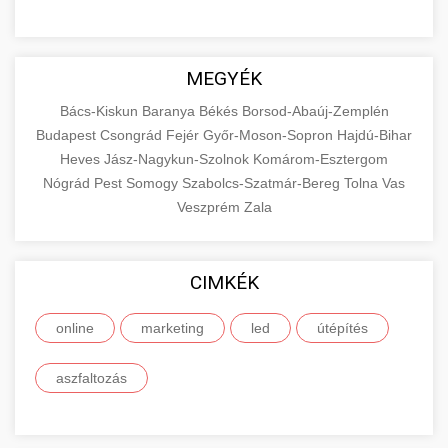
MEGYÉK
Bács-Kiskun
Baranya
Békés
Borsod-Abaúj-Zemplén
Budapest
Csongrád
Fejér
Győr-Moson-Sopron
Hajdú-Bihar
Heves
Jász-Nagykun-Szolnok
Komárom-Esztergom
Nógrád
Pest
Somogy
Szabolcs-Szatmár-Bereg
Tolna
Vas
Veszprém
Zala
CIMKÉK
online
marketing
led
útépítés
aszfaltozás