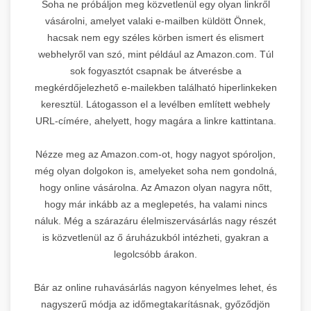
Soha ne próbáljon meg közvetlenül egy olyan linkről
vásárolni, amelyet valaki e-mailben küldött Önnek,
hacsak nem egy széles körben ismert és elismert
webhelyről van szó, mint például az Amazon.com. Túl
sok fogyasztót csapnak be átverésbe a
megkérdőjelezhető e-mailekben található hiperlinkeken
keresztül. Látogasson el a levélben említett webhely
URL-címére, ahelyett, hogy magára a linkre kattintana.
Nézze meg az Amazon.com-ot, hogy nagyot spóroljon,
még olyan dolgokon is, amelyeket soha nem gondolná,
hogy online vásárolna. Az Amazon olyan nagyra nőtt,
hogy már inkább az a meglepetés, ha valami nincs
náluk. Még a szárazáru élelmiszervásárlás nagy részét
is közvetlenül az ő áruházukból intézheti, gyakran a
legolcsóbb árakon.
Bár az online ruhavásárlás nagyon kényelmes lehet, és
nagyszerű módja az időmegtakarításnak, győződjön