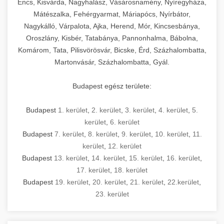
Encs, Kisvárda, Nagyhalász, Vásárosnamény, Nyíregyháza,
Mátészalka, Fehérgyarmat, Máriapócs, Nyírbátor,
Nagykálló, Várpalota, Ajka, Herend, Mór, Kincsesbánya,
Oroszlány, Kisbér, Tatabánya, Pannonhalma, Bábolna,
Komárom, Tata, Pilisvörösvár, Bicske, Érd, Százhalombatta,
Martonvásár, Százhalombatta, Gyál.
Budapest egész területe:
Budapest
1. kerület
,
2. kerület
,
3. kerület
,
4. kerület
,
5.
kerület
,
6. kerület
Budapest
7. kerület
,
8. kerület
,
9. kerület
,
10. kerület
,
11.
kerület
,
12. kerület
Budapest
13. kerület
,
14. kerület
,
15. kerület
,
16. kerület
,
17. kerület
,
18. kerület
Budapest
19. kerület
,
20. kerület
,
21. kerület
,
22.kerület
,
23. kerület