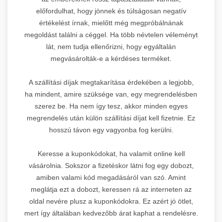
előfordulhat, hogy jönnek és túlságosan negatív
értékelést írnak, mielőtt még megpróbálnának
megoldást találni a céggel. Ha több névtelen véleményt
lát, nem tudja ellenőrizni, hogy egyáltalán
megvásárolták-e a kérdéses terméket.
A szállítási díjak megtakarítása érdekében a legjobb,
ha mindent, amire szüksége van, egy megrendelésben
szerez be. Ha nem így tesz, akkor minden egyes
megrendelés után külön szállítási díjat kell fizetnie. Ez
hosszú távon egy vagyonba fog kerülni.
Keresse a kuponkódokat, ha valamit online kell
vásárolnia. Sokszor a fizetéskor látni fog egy dobozt,
amiben valami kód megadásáról van szó. Amint
meglátja ezt a dobozt, keressen rá az interneten az
oldal nevére plusz a kuponkódokra. Ez azért jó ötlet,
mert így általában kedvezőbb árat kaphat a rendelésre.