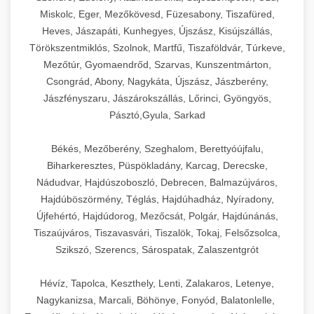
Miskolc, Eger, Mezőkövesd, Füzesabony, Tiszafüred,
Heves, Jászapáti, Kunhegyes, Újszász, Kisújszállás,
Törökszentmiklós, Szolnok, Martfű, Tiszaföldvár, Túrkeve,
Mezőtúr, Gyomaendrőd, Szarvas, Kunszentmárton,
Csongrád, Abony, Nagykáta, Újszász, Jászberény,
Jászfényszaru, Jászárokszállás, Lőrinci, Gyöngyös,
Pásztó,Gyula, Sarkad
Békés, Mezőberény, Szeghalom, Berettyóújfalu,
Biharkeresztes, Püspökladány, Karcag, Derecske,
Nádudvar, Hajdúszoboszló, Debrecen, Balmazújváros,
Hajdúböszörmény, Téglás, Hajdúhadház, Nyíradony,
Újfehértó, Hajdúdorog, Mezőcsát, Polgár, Hajdúnánás,
Tiszaújváros, Tiszavasvári, Tiszalök, Tokaj, Felsőzsolca,
Szikszó, Szerencs, Sárospatak, Zalaszentgrót
Hévíz, Tapolca, Keszthely, Lenti, Zalakaros, Letenye,
Nagykanizsa, Marcali, Böhönye, Fonyód, Balatonlelle,