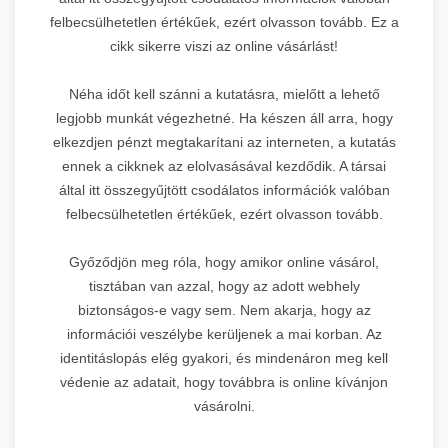
felbecsülhetetlen értékűek, ezért olvasson tovább. Ez a
cikk sikerre viszi az online vásárlást!
Néha időt kell szánni a kutatásra, mielőtt a lehető
legjobb munkát végezhetné. Ha készen áll arra, hogy
elkezdjen pénzt megtakarítani az interneten, a kutatás
ennek a cikknek az elolvasásával kezdődik. A társai
által itt összegyűjtött csodálatos információk valóban
felbecsülhetetlen értékűek, ezért olvasson tovább.
Győződjön meg róla, hogy amikor online vásárol,
tisztában van azzal, hogy az adott webhely
biztonságos-e vagy sem. Nem akarja, hogy az
információi veszélybe kerüljenek a mai korban. Az
identitáslopás elég gyakori, és mindenáron meg kell
védenie az adatait, hogy továbbra is online kívánjon
vásárolni.