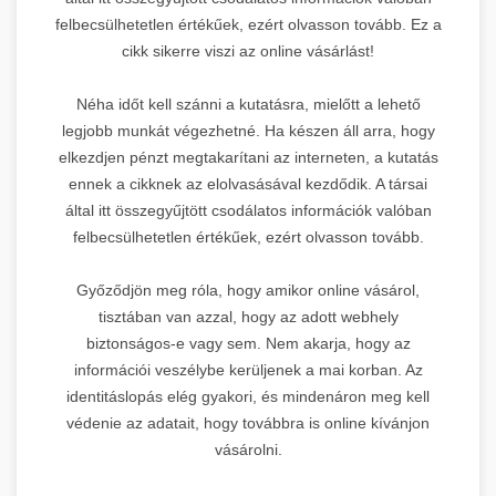
felbecsülhetetlen értékűek, ezért olvasson tovább. Ez a
cikk sikerre viszi az online vásárlást!
Néha időt kell szánni a kutatásra, mielőtt a lehető
legjobb munkát végezhetné. Ha készen áll arra, hogy
elkezdjen pénzt megtakarítani az interneten, a kutatás
ennek a cikknek az elolvasásával kezdődik. A társai
által itt összegyűjtött csodálatos információk valóban
felbecsülhetetlen értékűek, ezért olvasson tovább.
Győződjön meg róla, hogy amikor online vásárol,
tisztában van azzal, hogy az adott webhely
biztonságos-e vagy sem. Nem akarja, hogy az
információi veszélybe kerüljenek a mai korban. Az
identitáslopás elég gyakori, és mindenáron meg kell
védenie az adatait, hogy továbbra is online kívánjon
vásárolni.