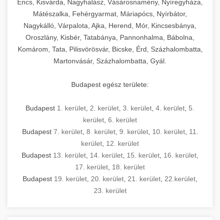
Encs, Kisvárda, Nagyhalász, Vásárosnamény, Nyíregyháza,
Mátészalka, Fehérgyarmat, Máriapócs, Nyírbátor,
Nagykálló, Várpalota, Ajka, Herend, Mór, Kincsesbánya,
Oroszlány, Kisbér, Tatabánya, Pannonhalma, Bábolna,
Komárom, Tata, Pilisvörösvár, Bicske, Érd, Százhalombatta,
Martonvásár, Százhalombatta, Gyál.
Budapest egész területe:
Budapest
1. kerület
,
2. kerület
,
3. kerület
,
4. kerület
,
5.
kerület
,
6. kerület
Budapest
7. kerület
,
8. kerület
,
9. kerület
,
10. kerület
,
11.
kerület
,
12. kerület
Budapest
13. kerület
,
14. kerület
,
15. kerület
,
16. kerület
,
17. kerület
,
18. kerület
Budapest
19. kerület
,
20. kerület
,
21. kerület
,
22.kerület
,
23. kerület