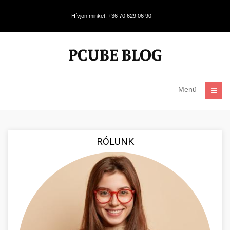
Hívjon minket: +36 70 629 06 90
Menü
RÓLUNK