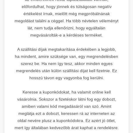
előfordulhat, hogy jönnek és túlságosan negatív
értékelést írnak, mielőtt még megpróbálnának
megoldást találni a céggel. Ha több névtelen véleményt
lát, nem tudja ellenőrizni, hogy egyáltalán
megvásárolták-e a kérdéses terméket.
A szállítási díjak megtakarítása érdekében a legjobb,
ha mindent, amire szüksége van, egy megrendelésben
szerez be. Ha nem így tesz, akkor minden egyes
megrendelés után külön szállítási díjat kell fizetnie. Ez
hosszú távon egy vagyonba fog kerülni.
Keresse a kuponkódokat, ha valamit online kell
vásárolnia. Sokszor a fizetéskor látni fog egy dobozt,
amiben valami kód megadásáról van szó. Amint
meglátja ezt a dobozt, keressen rá az interneten az
oldal nevére plusz a kuponkódokra. Ez azért jó ötlet,
mert így általában kedvezőbb árat kaphat a rendelésre.