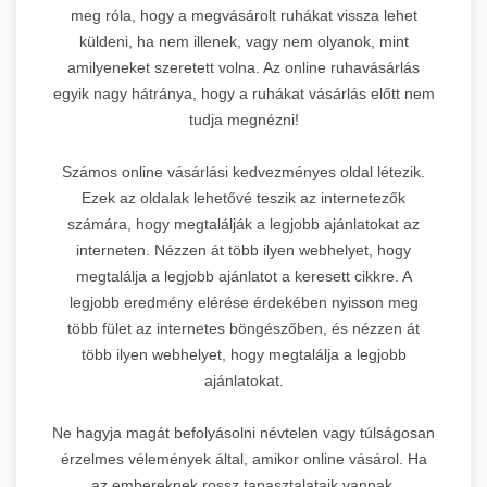
meg róla, hogy a megvásárolt ruhákat vissza lehet
küldeni, ha nem illenek, vagy nem olyanok, mint
amilyeneket szeretett volna. Az online ruhavásárlás
egyik nagy hátránya, hogy a ruhákat vásárlás előtt nem
tudja megnézni!
Számos online vásárlási kedvezményes oldal létezik.
Ezek az oldalak lehetővé teszik az internetezők
számára, hogy megtalálják a legjobb ajánlatokat az
interneten. Nézzen át több ilyen webhelyet, hogy
megtalálja a legjobb ajánlatot a keresett cikkre. A
legjobb eredmény elérése érdekében nyisson meg
több fület az internetes böngészőben, és nézzen át
több ilyen webhelyet, hogy megtalálja a legjobb
ajánlatokat.
Ne hagyja magát befolyásolni névtelen vagy túlságosan
érzelmes vélemények által, amikor online vásárol. Ha
az embereknek rossz tapasztalataik vannak,