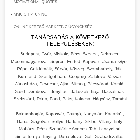
-
MOTIVATIONAL QUOTES
-
MMC CHIPTUNING
-
ONLINE KERESŐ MARKETING ÜGYNÖKSÉG
TANÁCSADÁS A KÖVETKEZŐ
TELEPÜLÉSEKEN:
Budapest, Győr, Miskolc, Pécs, Szeged, Debrecen
Mosonmagyaróvár, Sopron, Fertőd, Kapuvár, Csorna, Győr,
Pápa, Celldömölk, Sárvár, Kőszeg, Szombathely, Ják,
Körmend, Szentgotthárd, Csepreg, Zalalövő, Vasvár,
Jánosháza, Devecser, Ajka, Sümeg, Pécsvárad, Komló,
Sásd, Dombóvár, Bonyhád, Bátaszék, Baja, Bácsalmás,
Szekszárd, Tolna, Fadd, Paks, Kalocsa, Hőgyész, Tamási
Balatonboglár, Kaposvár, Csurgó, Nagyatád, Kadarkút,
Barcs, Szigetvár, Sellye, Harkány, Siklós, Villány, Bóly,
Mohács, Pécs, Szentlőrinc Andocs, Tab, Lengyeltóti,
Simontornya, Enying, Dunaföldvár, Solt, Szabadszállás,