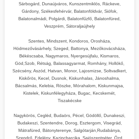
Sárbogárd, Dunaújváros, Kunszentmiklós, Ráckeve,
Gárdony, Székesfehérvár, Balatonföldvár, Siófok,
Balatonalmádi, Polgárdi, Balatonfűzfő, Balatonfüred,
Veszprém, Sátoraljaújhely
Szentes, Mindszent, Kondoros, Orosháza,
Hódmezővásárhely, Szeged, Battonya, Mezőkovácsháza,
Békéscsaba, Nagymaros, Nyergesújfalu, Kismaros,
Göd,Szob, Rétság, Balassagyarmat, Romhány, Hollókő,
Szécsény, Aszód, Hatvan, Monor, Lajosmizse, Soltvadkert,
Kiskőrös, Kecel, Dusnok, Kiskunhalas, Jánoshalma,
Bácsalmás, Kelebia, Röszke, Mórahalom, Kiskunmajsa,
Kistelek, Kiskunfélegyháza, Bugac, Kecskemét,
Tiszakécske
Nagykörös, Cegléd, Budaörs, Pécel, Gödöllő, Dunakeszi,
Budakeszi, Szentendre, Dorog, Esztergom, Visegrád,
Mátrafüred, Bátonyterenye, Salgótarján,Rudabánya,
Szendrő, Edelény, Kazincbarcika, Sajószentpéter, Ózd,