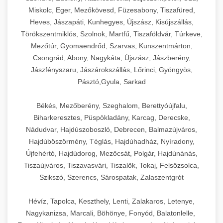
Miskolc, Eger, Mezőkövesd, Füzesabony, Tiszafüred,
Heves, Jászapáti, Kunhegyes, Újszász, Kisújszállás,
Törökszentmiklós, Szolnok, Martfű, Tiszaföldvár, Túrkeve,
Mezőtúr, Gyomaendrőd, Szarvas, Kunszentmárton,
Csongrád, Abony, Nagykáta, Újszász, Jászberény,
Jászfényszaru, Jászárokszállás, Lőrinci, Gyöngyös,
Pásztó,Gyula, Sarkad
Békés, Mezőberény, Szeghalom, Berettyóújfalu,
Biharkeresztes, Püspökladány, Karcag, Derecske,
Nádudvar, Hajdúszoboszló, Debrecen, Balmazújváros,
Hajdúböszörmény, Téglás, Hajdúhadház, Nyíradony,
Újfehértó, Hajdúdorog, Mezőcsát, Polgár, Hajdúnánás,
Tiszaújváros, Tiszavasvári, Tiszalök, Tokaj, Felsőzsolca,
Szikszó, Szerencs, Sárospatak, Zalaszentgrót
Hévíz, Tapolca, Keszthely, Lenti, Zalakaros, Letenye,
Nagykanizsa, Marcali, Böhönye, Fonyód, Balatonlelle,