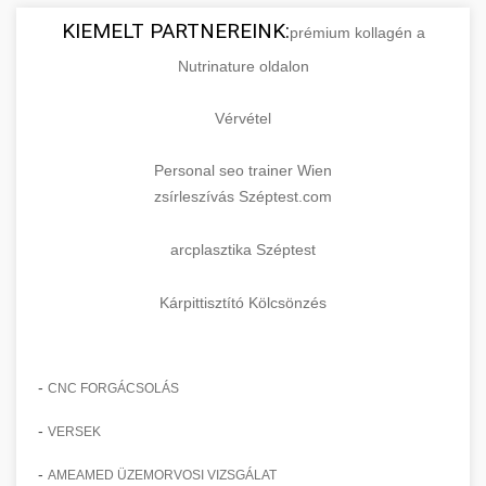
KIEMELT PARTNEREINK:
prémium kollagén a
Nutrinature oldalon
Vérvétel
Personal seo trainer Wien
zsírleszívás Széptest.com
arcplasztika Széptest
Kárpittisztító Kölcsönzés
-
CNC FORGÁCSOLÁS
-
VERSEK
-
AMEAMED ÜZEMORVOSI VIZSGÁLAT