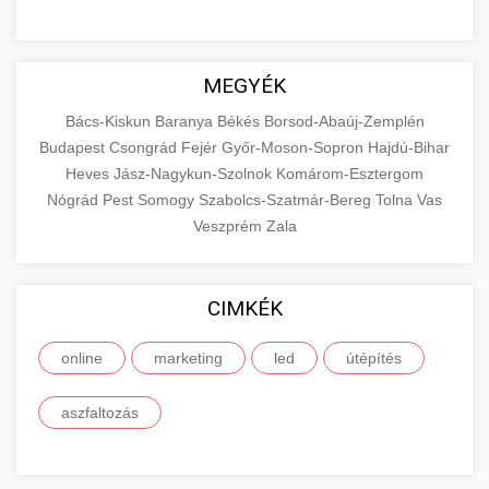
MEGYÉK
Bács-Kiskun
Baranya
Békés
Borsod-Abaúj-Zemplén
Budapest
Csongrád
Fejér
Győr-Moson-Sopron
Hajdú-Bihar
Heves
Jász-Nagykun-Szolnok
Komárom-Esztergom
Nógrád
Pest
Somogy
Szabolcs-Szatmár-Bereg
Tolna
Vas
Veszprém
Zala
CIMKÉK
online
marketing
led
útépítés
aszfaltozás