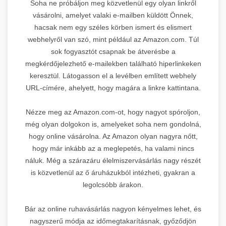
Soha ne próbáljon meg közvetlenül egy olyan linkről
vásárolni, amelyet valaki e-mailben küldött Önnek,
hacsak nem egy széles körben ismert és elismert
webhelyről van szó, mint például az Amazon.com. Túl
sok fogyasztót csapnak be átverésbe a
megkérdőjelezhető e-mailekben található hiperlinkeken
keresztül. Látogasson el a levélben említett webhely
URL-címére, ahelyett, hogy magára a linkre kattintana.
Nézze meg az Amazon.com-ot, hogy nagyot spóroljon,
még olyan dolgokon is, amelyeket soha nem gondolná,
hogy online vásárolna. Az Amazon olyan nagyra nőtt,
hogy már inkább az a meglepetés, ha valami nincs
náluk. Még a szárazáru élelmiszervásárlás nagy részét
is közvetlenül az ő áruházukból intézheti, gyakran a
legolcsóbb árakon.
Bár az online ruhavásárlás nagyon kényelmes lehet, és
nagyszerű módja az időmegtakarításnak, győződjön