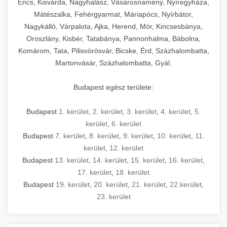
Encs, Kisvárda, Nagyhalász, Vásárosnamény, Nyíregyháza,
Mátészalka, Fehérgyarmat, Máriapócs, Nyírbátor,
Nagykálló, Várpalota, Ajka, Herend, Mór, Kincsesbánya,
Oroszlány, Kisbér, Tatabánya, Pannonhalma, Bábolna,
Komárom, Tata, Pilisvörösvár, Bicske, Érd, Százhalombatta,
Martonvásár, Százhalombatta, Gyál.
Budapest egész területe:
Budapest
1. kerület
,
2. kerület
,
3. kerület
,
4. kerület
,
5.
kerület
,
6. kerület
Budapest
7. kerület
,
8. kerület
,
9. kerület
,
10. kerület
,
11.
kerület
,
12. kerület
Budapest
13. kerület
,
14. kerület
,
15. kerület
,
16. kerület
,
17. kerület
,
18. kerület
Budapest
19. kerület
,
20. kerület
,
21. kerület
,
22.kerület
,
23. kerület