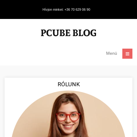
Hívjon minket: +36 70 629 06 90
Menü
RÓLUNK