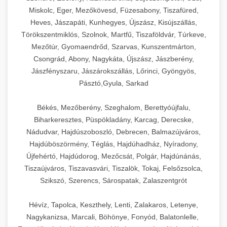
Miskolc, Eger, Mezőkövesd, Füzesabony, Tiszafüred,
Heves, Jászapáti, Kunhegyes, Újszász, Kisújszállás,
Törökszentmiklós, Szolnok, Martfű, Tiszaföldvár, Túrkeve,
Mezőtúr, Gyomaendrőd, Szarvas, Kunszentmárton,
Csongrád, Abony, Nagykáta, Újszász, Jászberény,
Jászfényszaru, Jászárokszállás, Lőrinci, Gyöngyös,
Pásztó,Gyula, Sarkad
Békés, Mezőberény, Szeghalom, Berettyóújfalu,
Biharkeresztes, Püspökladány, Karcag, Derecske,
Nádudvar, Hajdúszoboszló, Debrecen, Balmazújváros,
Hajdúböszörmény, Téglás, Hajdúhadház, Nyíradony,
Újfehértó, Hajdúdorog, Mezőcsát, Polgár, Hajdúnánás,
Tiszaújváros, Tiszavasvári, Tiszalök, Tokaj, Felsőzsolca,
Szikszó, Szerencs, Sárospatak, Zalaszentgrót
Hévíz, Tapolca, Keszthely, Lenti, Zalakaros, Letenye,
Nagykanizsa, Marcali, Böhönye, Fonyód, Balatonlelle,