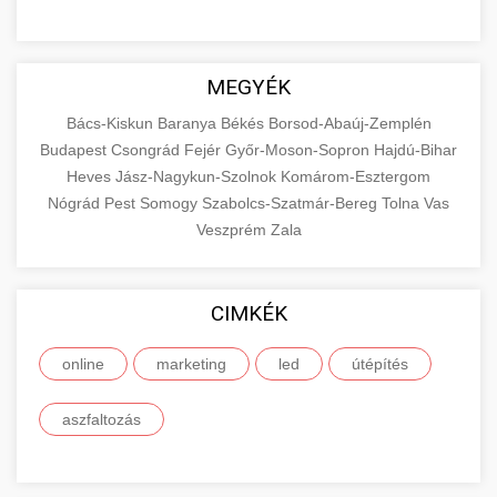
MEGYÉK
Bács-Kiskun
Baranya
Békés
Borsod-Abaúj-Zemplén
Budapest
Csongrád
Fejér
Győr-Moson-Sopron
Hajdú-Bihar
Heves
Jász-Nagykun-Szolnok
Komárom-Esztergom
Nógrád
Pest
Somogy
Szabolcs-Szatmár-Bereg
Tolna
Vas
Veszprém
Zala
CIMKÉK
online
marketing
led
útépítés
aszfaltozás