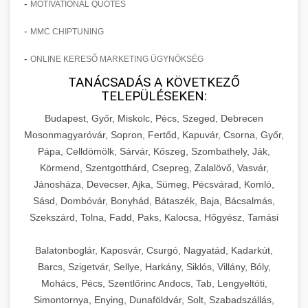
-
MOTIVATIONAL QUOTES
-
MMC CHIPTUNING
-
ONLINE KERESŐ MARKETING ÜGYNÖKSÉG
TANÁCSADÁS A KÖVETKEZŐ
TELEPÜLÉSEKEN:
Budapest, Győr, Miskolc, Pécs, Szeged, Debrecen
Mosonmagyaróvár, Sopron, Fertőd, Kapuvár, Csorna, Győr,
Pápa, Celldömölk, Sárvár, Kőszeg, Szombathely, Ják,
Körmend, Szentgotthárd, Csepreg, Zalalövő, Vasvár,
Jánosháza, Devecser, Ajka, Sümeg, Pécsvárad, Komló,
Sásd, Dombóvár, Bonyhád, Bátaszék, Baja, Bácsalmás,
Szekszárd, Tolna, Fadd, Paks, Kalocsa, Hőgyész, Tamási
Balatonboglár, Kaposvár, Csurgó, Nagyatád, Kadarkút,
Barcs, Szigetvár, Sellye, Harkány, Siklós, Villány, Bóly,
Mohács, Pécs, Szentlőrinc Andocs, Tab, Lengyeltóti,
Simontornya, Enying, Dunaföldvár, Solt, Szabadszállás,