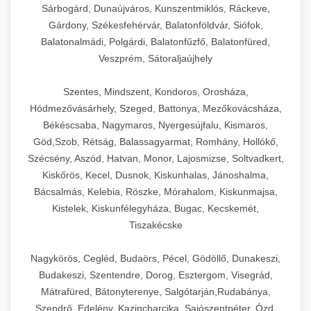
Sárbogárd, Dunaújváros, Kunszentmiklós, Ráckeve,
Gárdony, Székesfehérvár, Balatonföldvár, Siófok,
Balatonalmádi, Polgárdi, Balatonfűzfő, Balatonfüred,
Veszprém, Sátoraljaújhely
Szentes, Mindszent, Kondoros, Orosháza,
Hódmezővásárhely, Szeged, Battonya, Mezőkovácsháza,
Békéscsaba, Nagymaros, Nyergesújfalu, Kismaros,
Göd,Szob, Rétság, Balassagyarmat, Romhány, Hollókő,
Szécsény, Aszód, Hatvan, Monor, Lajosmizse, Soltvadkert,
Kiskőrös, Kecel, Dusnok, Kiskunhalas, Jánoshalma,
Bácsalmás, Kelebia, Röszke, Mórahalom, Kiskunmajsa,
Kistelek, Kiskunfélegyháza, Bugac, Kecskemét,
Tiszakécske
Nagykörös, Cegléd, Budaörs, Pécel, Gödöllő, Dunakeszi,
Budakeszi, Szentendre, Dorog, Esztergom, Visegrád,
Mátrafüred, Bátonyterenye, Salgótarján,Rudabánya,
Szendrő, Edelény, Kazincbarcika, Sajószentpéter, Ózd,