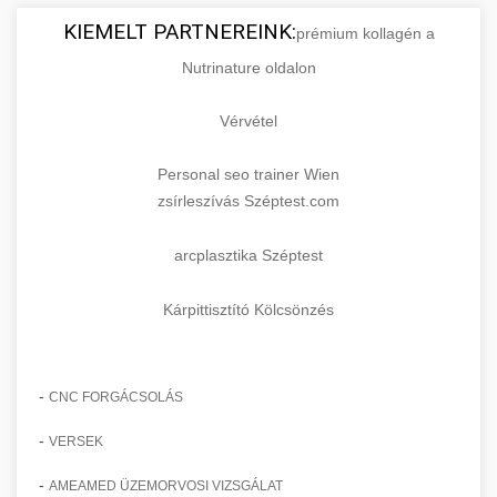
KIEMELT PARTNEREINK:
prémium kollagén a
Nutrinature oldalon
Vérvétel
Personal seo trainer Wien
zsírleszívás Széptest.com
arcplasztika Széptest
Kárpittisztító Kölcsönzés
-
CNC FORGÁCSOLÁS
-
VERSEK
-
AMEAMED ÜZEMORVOSI VIZSGÁLAT