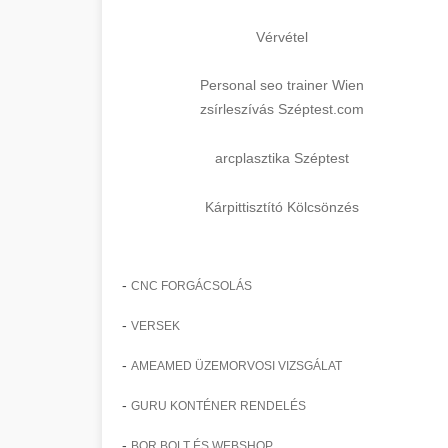
Vérvétel
Personal seo trainer Wien
zsírleszívás Széptest.com
arcplasztika Széptest
Kárpittisztító Kölcsönzés
-
CNC FORGÁCSOLÁS
-
VERSEK
-
AMEAMED ÜZEMORVOSI VIZSGÁLAT
-
GURU KONTÉNER RENDELÉS
-
BOR BOLT ÉS WEBSHOP