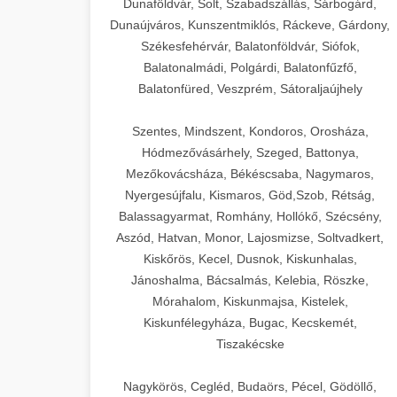
Dunaföldvár, Solt, Szabadszállás, Sárbogárd,
Dunaújváros, Kunszentmiklós, Ráckeve, Gárdony,
Székesfehérvár, Balatonföldvár, Siófok,
Balatonalmádi, Polgárdi, Balatonfűzfő,
Balatonfüred, Veszprém, Sátoraljaújhely
Szentes, Mindszent, Kondoros, Orosháza,
Hódmezővásárhely, Szeged, Battonya,
Mezőkovácsháza, Békéscsaba, Nagymaros,
Nyergesújfalu, Kismaros, Göd,Szob, Rétság,
Balassagyarmat, Romhány, Hollókő, Szécsény,
Aszód, Hatvan, Monor, Lajosmizse, Soltvadkert,
Kiskőrös, Kecel, Dusnok, Kiskunhalas,
Jánoshalma, Bácsalmás, Kelebia, Röszke,
Mórahalom, Kiskunmajsa, Kistelek,
Kiskunfélegyháza, Bugac, Kecskemét,
Tiszakécske
Nagykörös, Cegléd, Budaörs, Pécel, Gödöllő,