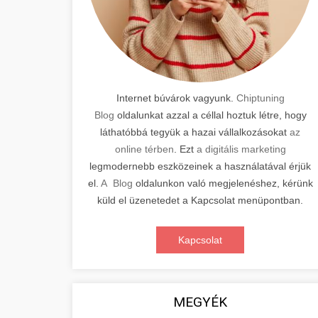
Internet búvárok vagyunk.
Chiptuning
Blog
oldalunkat azzal a céllal hoztuk létre, hogy
láthatóbbá tegyük a hazai vállalkozásokat
az
online térben
. Ezt
a digitális marketing
legmodernebb eszközeinek a használatával érjük
el.
A Blog
oldalunkon való megjelenéshez, kérünk
küld el üzenetedet a Kapcsolat menüpontban.
Kapcsolat
MEGYÉK