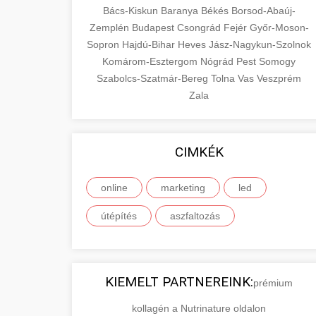
Bács-Kiskun
Baranya
Békés
Borsod-Abaúj-
Zemplén
Budapest
Csongrád
Fejér
Győr-Moson-
Sopron
Hajdú-Bihar
Heves
Jász-Nagykun-Szolnok
Komárom-Esztergom
Nógrád
Pest
Somogy
Szabolcs-Szatmár-Bereg
Tolna
Vas
Veszprém
Zala
CIMKÉK
online
marketing
led
útépítés
aszfaltozás
KIEMELT PARTNEREINK:
prémium
kollagén a Nutrinature oldalon