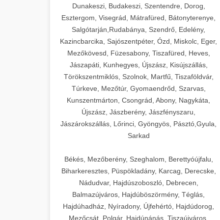
Dunakeszi, Budakeszi, Szentendre, Dorog,
Esztergom, Visegrád, Mátrafüred, Bátonyterenye,
Salgótarján,Rudabánya, Szendrő, Edelény,
Kazincbarcika, Sajószentpéter, Ózd, Miskolc, Eger,
Mezőkövesd, Füzesabony, Tiszafüred, Heves,
Jászapáti, Kunhegyes, Újszász, Kisújszállás,
Törökszentmiklós, Szolnok, Martfű, Tiszaföldvár,
Túrkeve, Mezőtúr, Gyomaendrőd, Szarvas,
Kunszentmárton, Csongrád, Abony, Nagykáta,
Újszász, Jászberény, Jászfényszaru,
Jászárokszállás, Lőrinci, Gyöngyös, Pásztó,Gyula,
Sarkad
Békés, Mezőberény, Szeghalom, Berettyóújfalu,
Biharkeresztes, Püspökladány, Karcag, Derecske,
Nádudvar, Hajdúszoboszló, Debrecen,
Balmazújváros, Hajdúböszörmény, Téglás,
Hajdúhadház, Nyíradony, Újfehértó, Hajdúdorog,
Mezőcsát, Polgár, Hajdúnánás, Tiszaújváros,