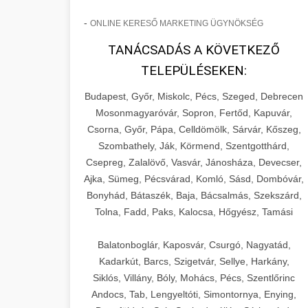
-
ONLINE KERESŐ MARKETING ÜGYNÖKSÉG
TANÁCSADÁS A KÖVETKEZŐ
TELEPÜLÉSEKEN:
Budapest, Győr, Miskolc, Pécs, Szeged, Debrecen
Mosonmagyaróvár, Sopron, Fertőd, Kapuvár,
Csorna, Győr, Pápa, Celldömölk, Sárvár, Kőszeg,
Szombathely, Ják, Körmend, Szentgotthárd,
Csepreg, Zalalövő, Vasvár, Jánosháza, Devecser,
Ajka, Sümeg, Pécsvárad, Komló, Sásd, Dombóvár,
Bonyhád, Bátaszék, Baja, Bácsalmás, Szekszárd,
Tolna, Fadd, Paks, Kalocsa, Hőgyész, Tamási
Balatonboglár, Kaposvár, Csurgó, Nagyatád,
Kadarkút, Barcs, Szigetvár, Sellye, Harkány,
Siklós, Villány, Bóly, Mohács, Pécs, Szentlőrinc
Andocs, Tab, Lengyeltóti, Simontornya, Enying,