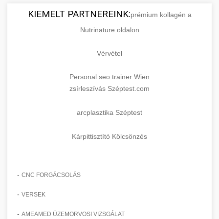
KIEMELT PARTNEREINK:
prémium kollagén a
Nutrinature oldalon
Vérvétel
Personal seo trainer Wien
zsírleszívás Széptest.com
arcplasztika Széptest
Kárpittisztító Kölcsönzés
-
CNC FORGÁCSOLÁS
-
VERSEK
-
AMEAMED ÜZEMORVOSI VIZSGÁLAT