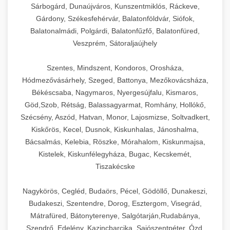
Sárbogárd, Dunaújváros, Kunszentmiklós, Ráckeve,
Gárdony, Székesfehérvár, Balatonföldvár, Siófok,
Balatonalmádi, Polgárdi, Balatonfűzfő, Balatonfüred,
Veszprém, Sátoraljaújhely
Szentes, Mindszent, Kondoros, Orosháza,
Hódmezővásárhely, Szeged, Battonya, Mezőkovácsháza,
Békéscsaba, Nagymaros, Nyergesújfalu, Kismaros,
Göd,Szob, Rétság, Balassagyarmat, Romhány, Hollókő,
Szécsény, Aszód, Hatvan, Monor, Lajosmizse, Soltvadkert,
Kiskőrös, Kecel, Dusnok, Kiskunhalas, Jánoshalma,
Bácsalmás, Kelebia, Röszke, Mórahalom, Kiskunmajsa,
Kistelek, Kiskunfélegyháza, Bugac, Kecskemét,
Tiszakécske
Nagykörös, Cegléd, Budaörs, Pécel, Gödöllő, Dunakeszi,
Budakeszi, Szentendre, Dorog, Esztergom, Visegrád,
Mátrafüred, Bátonyterenye, Salgótarján,Rudabánya,
Szendrő, Edelény, Kazincbarcika, Sajószentpéter, Ózd,