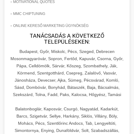
-
MOTIVATIONAL QUOTES
-
MMC CHIPTUNING
-
ONLINE KERESŐ MARKETING ÜGYNÖKSÉG
TANÁCSADÁS A KÖVETKEZŐ
TELEPÜLÉSEKEN:
Budapest, Győr, Miskolc, Pécs, Szeged, Debrecen
Mosonmagyaróvár, Sopron, Fertőd, Kapuvár, Csorna, Győr,
Pápa, Celldömölk, Sárvár, Kőszeg, Szombathely, Ják,
Körmend, Szentgotthárd, Csepreg, Zalalövő, Vasvár,
Jánosháza, Devecser, Ajka, Sümeg, Pécsvárad, Komló,
Sásd, Dombóvár, Bonyhád, Bátaszék, Baja, Bácsalmás,
Szekszárd, Tolna, Fadd, Paks, Kalocsa, Hőgyész, Tamási
Balatonboglár, Kaposvár, Csurgó, Nagyatád, Kadarkút,
Barcs, Szigetvár, Sellye, Harkány, Siklós, Villány, Bóly,
Mohács, Pécs, Szentlőrinc Andocs, Tab, Lengyeltóti,
Simontornya, Enying, Dunaföldvár, Solt, Szabadszállás,