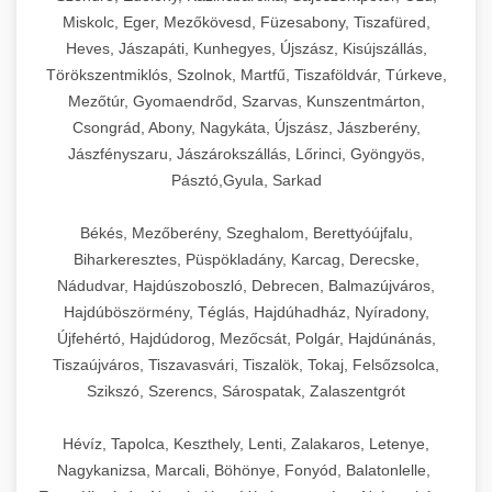
Miskolc, Eger, Mezőkövesd, Füzesabony, Tiszafüred,
Heves, Jászapáti, Kunhegyes, Újszász, Kisújszállás,
Törökszentmiklós, Szolnok, Martfű, Tiszaföldvár, Túrkeve,
Mezőtúr, Gyomaendrőd, Szarvas, Kunszentmárton,
Csongrád, Abony, Nagykáta, Újszász, Jászberény,
Jászfényszaru, Jászárokszállás, Lőrinci, Gyöngyös,
Pásztó,Gyula, Sarkad
Békés, Mezőberény, Szeghalom, Berettyóújfalu,
Biharkeresztes, Püspökladány, Karcag, Derecske,
Nádudvar, Hajdúszoboszló, Debrecen, Balmazújváros,
Hajdúböszörmény, Téglás, Hajdúhadház, Nyíradony,
Újfehértó, Hajdúdorog, Mezőcsát, Polgár, Hajdúnánás,
Tiszaújváros, Tiszavasvári, Tiszalök, Tokaj, Felsőzsolca,
Szikszó, Szerencs, Sárospatak, Zalaszentgrót
Hévíz, Tapolca, Keszthely, Lenti, Zalakaros, Letenye,
Nagykanizsa, Marcali, Böhönye, Fonyód, Balatonlelle,