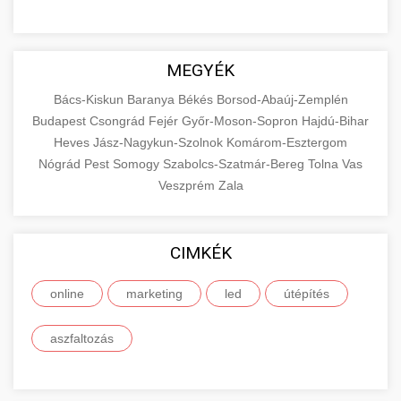
MEGYÉK
Bács-Kiskun
Baranya
Békés
Borsod-Abaúj-Zemplén
Budapest
Csongrád
Fejér
Győr-Moson-Sopron
Hajdú-Bihar
Heves
Jász-Nagykun-Szolnok
Komárom-Esztergom
Nógrád
Pest
Somogy
Szabolcs-Szatmár-Bereg
Tolna
Vas
Veszprém
Zala
CIMKÉK
online
marketing
led
útépítés
aszfaltozás