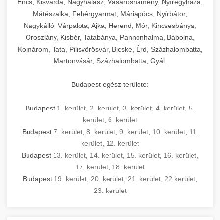
Encs, Kisvárda, Nagyhalász, Vásárosnamény, Nyíregyháza,
Mátészalka, Fehérgyarmat, Máriapócs, Nyírbátor,
Nagykálló, Várpalota, Ajka, Herend, Mór, Kincsesbánya,
Oroszlány, Kisbér, Tatabánya, Pannonhalma, Bábolna,
Komárom, Tata, Pilisvörösvár, Bicske, Érd, Százhalombatta,
Martonvásár, Százhalombatta, Gyál.
Budapest egész területe:
Budapest
1. kerület
,
2. kerület
,
3. kerület
,
4. kerület
,
5.
kerület
,
6. kerület
Budapest
7. kerület
,
8. kerület
,
9. kerület
,
10. kerület
,
11.
kerület
,
12. kerület
Budapest
13. kerület
,
14. kerület
,
15. kerület
,
16. kerület
,
17. kerület
,
18. kerület
Budapest
19. kerület
,
20. kerület
,
21. kerület
,
22.kerület
,
23. kerület