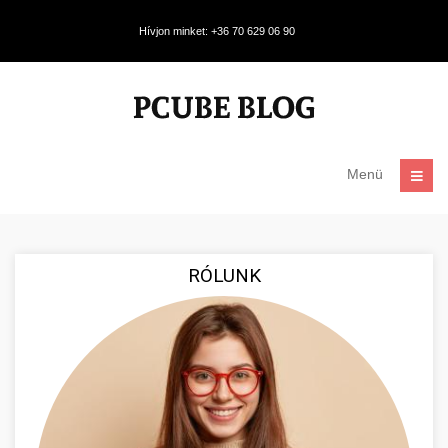
Hívjon minket: +36 70 629 06 90
Menü
RÓLUNK