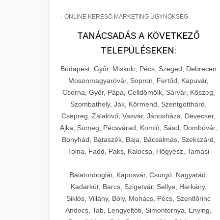
-
ONLINE KERESŐ MARKETING ÜGYNÖKSÉG
TANÁCSADÁS A KÖVETKEZŐ
TELEPÜLÉSEKEN:
Budapest, Győr, Miskolc, Pécs, Szeged, Debrecen
Mosonmagyaróvár, Sopron, Fertőd, Kapuvár,
Csorna, Győr, Pápa, Celldömölk, Sárvár, Kőszeg,
Szombathely, Ják, Körmend, Szentgotthárd,
Csepreg, Zalalövő, Vasvár, Jánosháza, Devecser,
Ajka, Sümeg, Pécsvárad, Komló, Sásd, Dombóvár,
Bonyhád, Bátaszék, Baja, Bácsalmás, Szekszárd,
Tolna, Fadd, Paks, Kalocsa, Hőgyész, Tamási
Balatonboglár, Kaposvár, Csurgó, Nagyatád,
Kadarkút, Barcs, Szigetvár, Sellye, Harkány,
Siklós, Villány, Bóly, Mohács, Pécs, Szentlőrinc
Andocs, Tab, Lengyeltóti, Simontornya, Enying,