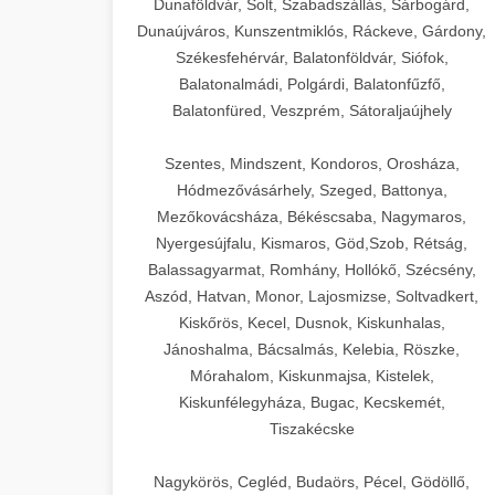
Dunaföldvár, Solt, Szabadszállás, Sárbogárd,
Dunaújváros, Kunszentmiklós, Ráckeve, Gárdony,
Székesfehérvár, Balatonföldvár, Siófok,
Balatonalmádi, Polgárdi, Balatonfűzfő,
Balatonfüred, Veszprém, Sátoraljaújhely
Szentes, Mindszent, Kondoros, Orosháza,
Hódmezővásárhely, Szeged, Battonya,
Mezőkovácsháza, Békéscsaba, Nagymaros,
Nyergesújfalu, Kismaros, Göd,Szob, Rétság,
Balassagyarmat, Romhány, Hollókő, Szécsény,
Aszód, Hatvan, Monor, Lajosmizse, Soltvadkert,
Kiskőrös, Kecel, Dusnok, Kiskunhalas,
Jánoshalma, Bácsalmás, Kelebia, Röszke,
Mórahalom, Kiskunmajsa, Kistelek,
Kiskunfélegyháza, Bugac, Kecskemét,
Tiszakécske
Nagykörös, Cegléd, Budaörs, Pécel, Gödöllő,