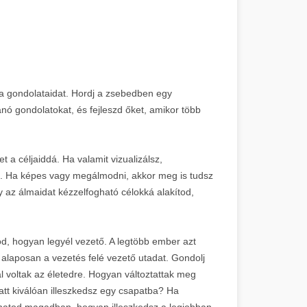
 a gondolataidat. Hordj a zsebedben egy
kanó gondolatokat, és fejleszd őket, amikor több
 a céljaiddá. Ha valamit vizualizálsz,
. Ha képes vagy megálmodni, akkor meg is tudsz
 az álmaidat kézzelfogható célokká alakítod,
od, hogyan legyél vezető. A legtöbb ember azt
 alaposan a vezetés felé vezető utadat. Gondolj
 voltak az életedre. Hogyan változtattak meg
tt kiválóan illeszkedsz egy csapatba? Ha
thatod magadban, hogyan illeszkedsz a legjobban