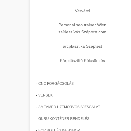
Vérvétel
Personal seo trainer Wien
zsírleszívás Széptest.com
arcplasztika Széptest
Kárpittisztító Kölcsönzés
-
CNC FORGÁCSOLÁS
-
VERSEK
-
AMEAMED ÜZEMORVOSI VIZSGÁLAT
-
GURU KONTÉNER RENDELÉS
-
BOR BOLT ÉS WEBSHOP