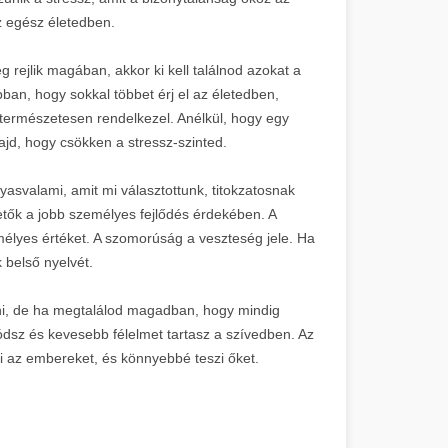
z egész életedben.
g rejlik magában, akkor ki kell találnod azokat a
bban, hogy sokkal többet érj el az életedben,
természetesen rendelkezel. Anélkül, hogy egy
jd, hogy csökken a stressz-szinted.
svalami, amit mi választottunk, titokzatosnak
etők a jobb személyes fejlődés érdekében. A
mélyes értéket. A szomorúság a veszteség jele. Ha
 belső nyelvét.
ni, de ha megtalálod magadban, hogy mindig
ódsz és kevesebb félelmet tartasz a szívedben. Az
 az embereket, és könnyebbé teszi őket.