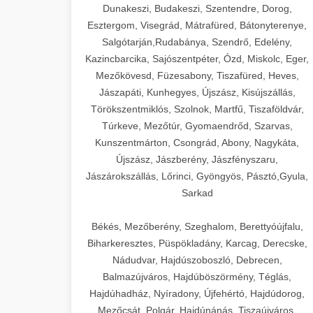
Dunakeszi, Budakeszi, Szentendre, Dorog,
Esztergom, Visegrád, Mátrafüred, Bátonyterenye,
Salgótarján,Rudabánya, Szendrő, Edelény,
Kazincbarcika, Sajószentpéter, Ózd, Miskolc, Eger,
Mezőkövesd, Füzesabony, Tiszafüred, Heves,
Jászapáti, Kunhegyes, Újszász, Kisújszállás,
Törökszentmiklós, Szolnok, Martfű, Tiszaföldvár,
Túrkeve, Mezőtúr, Gyomaendrőd, Szarvas,
Kunszentmárton, Csongrád, Abony, Nagykáta,
Újszász, Jászberény, Jászfényszaru,
Jászárokszállás, Lőrinci, Gyöngyös, Pásztó,Gyula,
Sarkad
Békés, Mezőberény, Szeghalom, Berettyóújfalu,
Biharkeresztes, Püspökladány, Karcag, Derecske,
Nádudvar, Hajdúszoboszló, Debrecen,
Balmazújváros, Hajdúböszörmény, Téglás,
Hajdúhadház, Nyíradony, Újfehértó, Hajdúdorog,
Mezőcsát, Polgár, Hajdúnánás, Tiszaújváros,