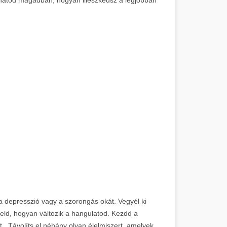
 a depresszió vagy a szorongás okát. Vegyél ki
yeld, hogyan változik a hangulatod. Kezdd a
nt. Távolíts el néhány olyan élelmiszert, amelyek