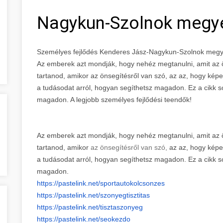
Nagykun-Szolnok megy
Személyes fejlődés Kenderes Jász-Nagykun-Szolnok meg
Az emberek azt mondják, hogy nehéz megtanulni, amit az ön
tartanod, amikor az önsegítésről van szó, az az, hogy kép
a tudásodat arról, hogyan segíthetsz magadon. Ez a cikk so
magadon. A legjobb személyes fejlődési teendők!
Az emberek azt mondják, hogy nehéz megtanulni, amit az ön
tartanod, amikor
az önsegítésről van szó,
az az, hogy képe
a tudásodat arról, hogyan segíthetsz magadon. Ez a cikk so
magadon.
https://pastelink.net/
sportautokolcsonzes
https://pastelink.net/
szonyegtisztitas
https://pastelink.net/
tisztaszonyeg
https://pastelink.net/seokezdo