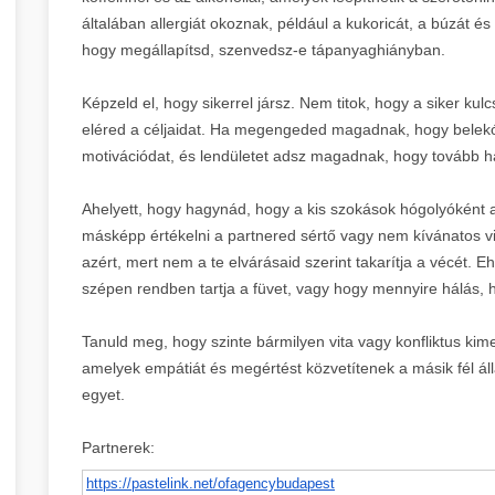
általában allergiát okoznak, például a kukoricát, a búzát és
hogy megállapítsd, szenvedsz-e tápanyaghiányban.
Képzeld el, hogy sikerrel jársz. Nem titok, hogy a siker kul
eléred a céljaidat. Ha megengeded magadnak, hogy belekósto
motivációdat, és lendületet adsz magadnak, hogy tovább ha
Ahelyett, hogy hagynád, hogy a kis szokások hógolyóként 
másképp értékelni a partnered sértő vagy nem kívánatos vi
azért, mert nem a te elvárásaid szerint takarítja a vécét. E
szépen rendben tartja a füvet, vagy hogy mennyire hálás, 
Tanuld meg, hogy szinte bármilyen vita vagy konfliktus kim
amelyek empátiát és megértést közvetítenek a másik fél áll
egyet.
Partnerek:
https://pastelink.net/
ofagencybudapest