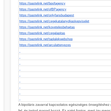
https://pastelink.net/
bpofagency
https://pastelink.net/
ofBPagency
https://pastelink.net/
onlyfansbudapest
https://pastelink.net/
cegekatalanydijaskepviselet
https://pastelink.net/
kovetelesbehajtas
https://pastelink.net/
cegalapitas
https://pastelink.net/
taplalekwebshop
https://pastelink.net/
arculattervezes
A bipoláris zavarral kapcsolatos egészséges önsegítéshez 
fel, és tartod magad hozzá. Ez azért fontos, mert így megs