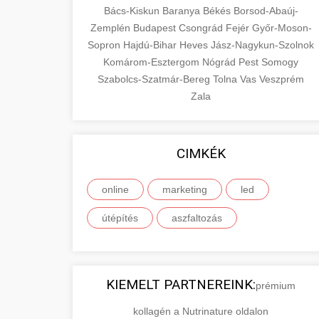
Bács-Kiskun
Baranya
Békés
Borsod-Abaúj-
Zemplén
Budapest
Csongrád
Fejér
Győr-Moson-
Sopron
Hajdú-Bihar
Heves
Jász-Nagykun-Szolnok
Komárom-Esztergom
Nógrád
Pest
Somogy
Szabolcs-Szatmár-Bereg
Tolna
Vas
Veszprém
Zala
CIMKÉK
online
marketing
led
útépítés
aszfaltozás
KIEMELT PARTNEREINK:
prémium
kollagén a Nutrinature oldalon