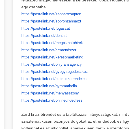
egy csapatba.
https://pastelink.net/
zahnartzsopron
https://pastelink.net/
sopronzahnarzt
https://pastelink.net/fogaszat
https://pastelink.net/dentist
https://pastelink.net/
megbizhatohirek
https://pastelink.net/
crmrendszer
https://pastelink.net/
keresomarketing
https://pastelink.net/
onlyfansagency
https://pastelink.net/
gyogysegedeszkoz
https://pastelink.net/
elelmiszerrendeles
https://pastelink.net/
gymmarbella
https://pastelink.net/
menyasszony
https://pastelink.net/
onlinedridedress
Zárd ki az étrendet és a táplálkozási hiányosságokat, mint
szisztematikusan bizonyos dolgokat az étrendedből, és fig
koffeinnel és az alkohollal, amelyek leépíthetik a szerotoni