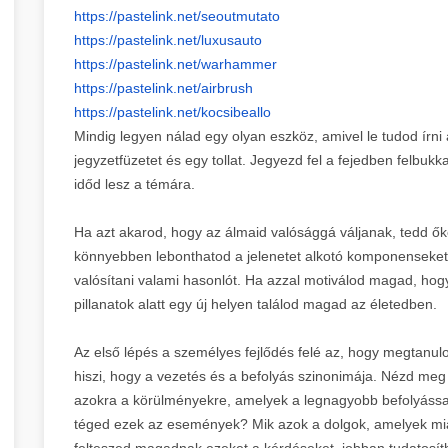
https://pastelink.net/
seoutmutato
https://pastelink.net/
luxusauto
https://pastelink.net/
warhammer
https://pastelink.net/airbrush
https://pastelink.net/
kocsibeallo
Mindig legyen nálad egy olyan eszköz, amivel le tudod írni
jegyzetfüzetet és egy tollat. Jegyezd fel a fejedben felbuk
időd lesz a témára.
Ha azt akarod, hogy az álmaid valósággá váljanak, tedd őket
könnyebben lebonthatod a jelenetet alkotó komponenseket
valósítani valami hasonlót. Ha azzal motiválod magad, hogy
pillanatok alatt egy új helyen találod magad az életedben.
Az első lépés a személyes fejlődés felé az, hogy megtanul
hiszi, hogy a vezetés és a befolyás szinonimája. Nézd meg
azokra a körülményekre, amelyek a legnagyobb befolyással
téged ezek az események? Mik azok a dolgok, amelyek mia
felteszed magadnak ezeket a kérdéseket, jobban tudatosí