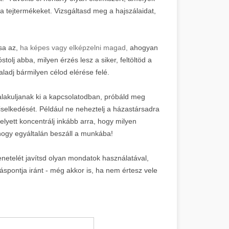
 a tejtermékeket. Vizsgáltasd meg a hajszálaidat,
csa az,
ha képes vagy elképzelni magad,
ahogyan
lj abba, milyen érzés lesz a siker, feltöltöd a
ladj bármilyen célod elérése felé.
alakuljanak ki a kapcsolatodban, próbáld meg
selkedését. Például ne neheztelj a házastársadra
helyett koncentrálj inkább arra, hogy milyen
hogy egyáltalán beszáll a munkába!
enetelét javítsd olyan mondatok használatával,
áspontja iránt - még akkor is, ha nem értesz vele