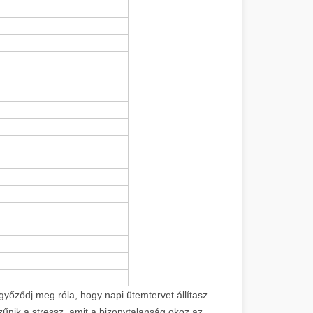
győződj meg róla, hogy napi ütemtervet állítasz
zűnik a stressz, amit a bizonytalanság okoz az