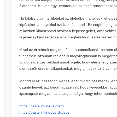
életedben. Ha van egy ütemterved, az segít rendet tenni a
Ha találsz olyan területeket az életedben, ahol sok lehetősé
lépéseket, amelyekkel ezt kiaknázhatod.. Ez segíteni fog a
miközben kihasználod azokat a képességeket, amelyekkel 
teljesen új készséget kellene megtanulnod, észreveszed ma
Mivel az érzelmek meglehetősen automatikusak, és nem olya
tűnhetnek. Azonban racionális megvilágításban is megérth
boldogságérzés például annak a jele, hogy elértél egy sze
elemezzük érzelmi állapotainkat, megfejthetjük az érzelmek
Mondd el az igazságot! Nehéz lehet mindig őszintének len
őszinte legyél, azt fogod tapasztalni, hogy kevesebbet agg
igazságnak megvan az a tulajdonsága, hogy tehermentesíti
https://pastelink.net/eloteto
https://pastelink.net/
cordyceps