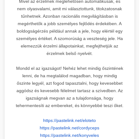
Mivel az érzelmek meglehetősen automatikusak, és
nem olyasvalami, amit mi választottunk, titokzatosnak
tűnhetnek. Azonban racionális megvilágításban is
megérthetők a jobb személyes fejlődés érdekében. A
boldogságérzés például annak a jele, hogy elértél egy
személyes értéket. A szomorúság a veszteség jele. Ha
elemezzük érzelmi állapotainkat, megfejthetjük az
érzelmek belső nyelvét.
Mondd el az igazságot! Nehéz lehet mindig őszintének
lenni, de ha megtalálod magadban, hogy mindig
őszinte legyél, azt fogod tapasztalni, hogy kevesebbet
aggódsz és kevesebb félelmet tartasz a szívedben. Az
igazságnak megvan az a tulajdonsága, hogy
tehermentesíti az embereket, és könnyebbé teszi őket.
https://pastelink.net/eloteto
https://pastelink.net/
cordyceps
https://pastelink.net/
konyveles