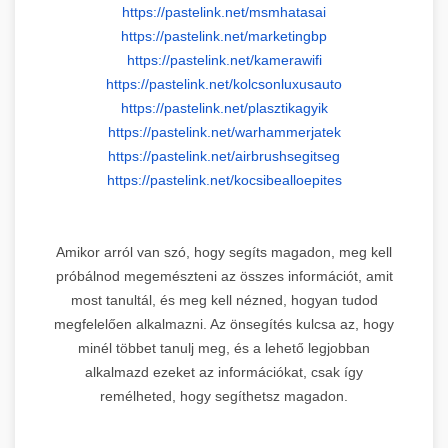
https://pastelink.net/
msmhatasai
https://pastelink.net/
marketingbp
https://pastelink.net/
kamerawifi
https://pastelink.net/
kolcsonluxusauto
https://pastelink.net/
plasztikagyik
https://pastelink.net/
warhammerjatek
https://pastelink.net/
airbrushsegitseg
https://pastelink.net/
kocsibealloepites
Amikor arról van szó, hogy segíts magadon, meg kell
próbálnod megemészteni az összes információt, amit
most tanultál, és meg kell nézned, hogyan tudod
megfelelően alkalmazni. Az önsegítés kulcsa az, hogy
minél többet tanulj meg, és a lehető legjobban
alkalmazd ezeket az információkat, csak így
remélheted, hogy segíthetsz magadon.