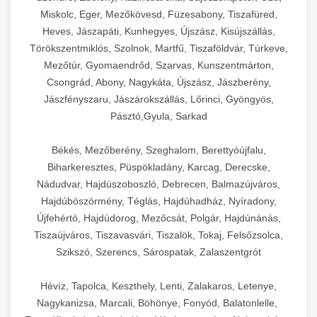
Miskolc, Eger, Mezőkövesd, Füzesabony, Tiszafüred,
Heves, Jászapáti, Kunhegyes, Újszász, Kisújszállás,
Törökszentmiklós, Szolnok, Martfű, Tiszaföldvár, Túrkeve,
Mezőtúr, Gyomaendrőd, Szarvas, Kunszentmárton,
Csongrád, Abony, Nagykáta, Újszász, Jászberény,
Jászfényszaru, Jászárokszállás, Lőrinci, Gyöngyös,
Pásztó,Gyula, Sarkad
Békés, Mezőberény, Szeghalom, Berettyóújfalu,
Biharkeresztes, Püspökladány, Karcag, Derecske,
Nádudvar, Hajdúszoboszló, Debrecen, Balmazújváros,
Hajdúböszörmény, Téglás, Hajdúhadház, Nyíradony,
Újfehértó, Hajdúdorog, Mezőcsát, Polgár, Hajdúnánás,
Tiszaújváros, Tiszavasvári, Tiszalök, Tokaj, Felsőzsolca,
Szikszó, Szerencs, Sárospatak, Zalaszentgrót
Hévíz, Tapolca, Keszthely, Lenti, Zalakaros, Letenye,
Nagykanizsa, Marcali, Böhönye, Fonyód, Balatonlelle,