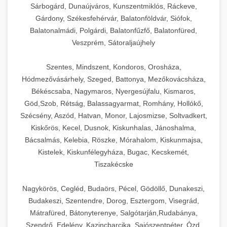
Sárbogárd, Dunaújváros, Kunszentmiklós, Ráckeve,
Gárdony, Székesfehérvár, Balatonföldvár, Siófok,
Balatonalmádi, Polgárdi, Balatonfűzfő, Balatonfüred,
Veszprém, Sátoraljaújhely
Szentes, Mindszent, Kondoros, Orosháza,
Hódmezővásárhely, Szeged, Battonya, Mezőkovácsháza,
Békéscsaba, Nagymaros, Nyergesújfalu, Kismaros,
Göd,Szob, Rétság, Balassagyarmat, Romhány, Hollókő,
Szécsény, Aszód, Hatvan, Monor, Lajosmizse, Soltvadkert,
Kiskőrös, Kecel, Dusnok, Kiskunhalas, Jánoshalma,
Bácsalmás, Kelebia, Röszke, Mórahalom, Kiskunmajsa,
Kistelek, Kiskunfélegyháza, Bugac, Kecskemét,
Tiszakécske
Nagykörös, Cegléd, Budaörs, Pécel, Gödöllő, Dunakeszi,
Budakeszi, Szentendre, Dorog, Esztergom, Visegrád,
Mátrafüred, Bátonyterenye, Salgótarján,Rudabánya,
Szendrő, Edelény, Kazincbarcika, Sajószentpéter, Ózd,