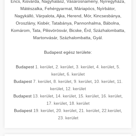
Encs, Kisvárda, Nagyhalász, Vásárosnamény, Nyíregyháza,
Mátészalka, Fehérgyarmat, Máriapócs, Nyírbátor,
Nagykálló, Várpalota, Ajka, Herend, Mór, Kincsesbánya,
Oroszlány, Kisbér, Tatabánya, Pannonhalma, Bábolna,
Komárom, Tata, Pilisvörösvár, Bicske, Érd, Százhalombatta,
Martonvásár, Százhalombatta, Gyál.
Budapest egész területe:
Budapest
1. kerület
,
2. kerület
,
3. kerület
,
4. kerület
,
5.
kerület
,
6. kerület
Budapest
7. kerület
,
8. kerület
,
9. kerület
,
10. kerület
,
11.
kerület
,
12. kerület
Budapest
13. kerület
,
14. kerület
,
15. kerület
,
16. kerület
,
17. kerület
,
18. kerület
Budapest
19. kerület
,
20. kerület
,
21. kerület
,
22.kerület
,
23. kerület