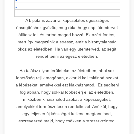
A bipoláris zavarral kapcsolatos egészséges
önsegítéshez győződj meg róla, hogy napi ütemtervet
állítasz fel, és tartod magad hozzá. Ez azért fontos,
mert így megszűnik a stressz, amit a bizonytalanság
okoz az életedben. Ha van egy ütemterved, az segít
rendet tenni az egész életedben.
Ha találsz olyan területeket az életedben, ahol sok
lehetőség rejlik magában, akkor ki kell találnod azokat
a lépéseket, amelyekkel ezt kiaknázhatod.. Ez segíteni
fog abban, hogy sokkal többet érj el az életedben,
miközben kihasználod azokat a képességeket,
amelyekkel természetesen rendelkezel. Anélkül, hogy
egy teljesen új készséget kellene megtanulnod,
észreveszed majd, hogy csökken a stressz-szinted.