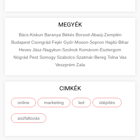
MEGYÉK
Bács-Kiskun
Baranya
Békés
Borsod-Abaúj-Zemplén
Budapest
Csongrád
Fejér
Győr-Moson-Sopron
Hajdú-Bihar
Heves
Jász-Nagykun-Szolnok
Komárom-Esztergom
Nógrád
Pest
Somogy
Szabolcs-Szatmár-Bereg
Tolna
Vas
Veszprém
Zala
CIMKÉK
online
marketing
led
útépítés
aszfaltozás