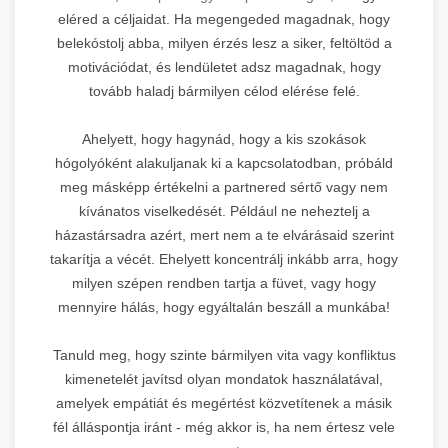
eléred a céljaidat. Ha megengeded magadnak, hogy
belekóstolj abba, milyen érzés lesz a siker, feltöltöd a
motivációdat, és lendületet adsz magadnak, hogy
tovább haladj bármilyen célod elérése felé.
Ahelyett, hogy hagynád, hogy a kis szokások
hógolyóként alakuljanak ki a kapcsolatodban, próbáld
meg másképp értékelni a partnered sértő vagy nem
kívánatos viselkedését. Például ne neheztelj a
házastársadra azért, mert nem a te elvárásaid szerint
takarítja a vécét. Ehelyett koncentrálj inkább arra, hogy
milyen szépen rendben tartja a füvet, vagy hogy
mennyire hálás, hogy egyáltalán beszáll a munkába!
Tanuld meg, hogy szinte bármilyen vita vagy konfliktus
kimenetelét javítsd olyan mondatok használatával,
amelyek empátiát és megértést közvetítenek a másik
fél álláspontja iránt - még akkor is, ha nem értesz vele