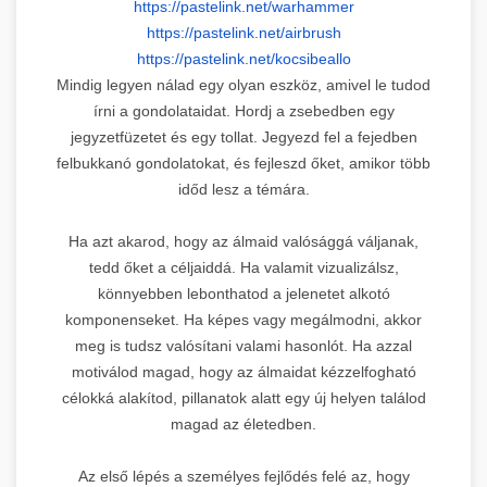
https://pastelink.net/
warhammer
https://pastelink.net/airbrush
https://pastelink.net/
kocsibeallo
Mindig legyen nálad egy olyan eszköz, amivel le tudod
írni a gondolataidat. Hordj a zsebedben egy
jegyzetfüzetet és egy tollat. Jegyezd fel a fejedben
felbukkanó gondolatokat, és fejleszd őket, amikor több
időd lesz a témára.
Ha azt akarod, hogy az álmaid valósággá váljanak,
tedd őket a céljaiddá. Ha valamit vizualizálsz,
könnyebben lebonthatod a jelenetet alkotó
komponenseket. Ha képes vagy megálmodni, akkor
meg is tudsz valósítani valami hasonlót. Ha azzal
motiválod magad, hogy az álmaidat kézzelfogható
célokká alakítod, pillanatok alatt egy új helyen találod
magad az életedben.
Az első lépés a személyes fejlődés felé az, hogy