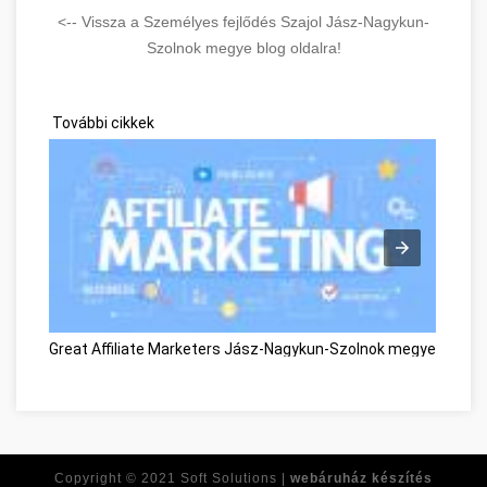
<-- Vissza a Személyes fejlődés Szajol Jász-Nagykun-
Szolnok megye blog oldalra!
További cikkek
Great Affiliate Marketers Jász-Nagykun-Szolnok megye
Kárpi
Copyright © 2021
Soft Solutions |
webáruház készítés