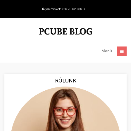
Hívjon minket: +36 70 629 06 90
Menü
RÓLUNK