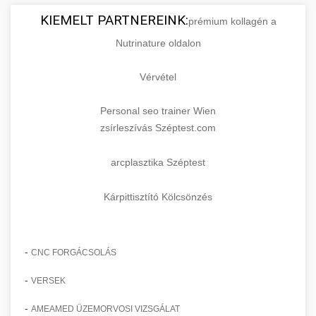
KIEMELT PARTNEREINK:
prémium kollagén a
Nutrinature oldalon
Vérvétel
Personal seo trainer Wien
zsírleszívás Széptest.com
arcplasztika Széptest
Kárpittisztító Kölcsönzés
-
CNC FORGÁCSOLÁS
-
VERSEK
-
AMEAMED ÜZEMORVOSI VIZSGÁLAT