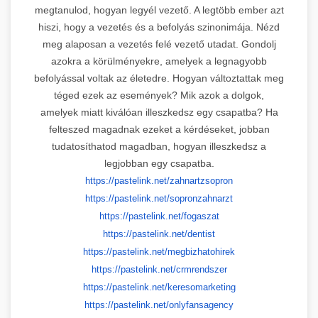
megtanulod, hogyan legyél vezető. A legtöbb ember azt
hiszi, hogy a vezetés és a befolyás szinonimája. Nézd
meg alaposan a vezetés felé vezető utadat. Gondolj
azokra a körülményekre, amelyek a legnagyobb
befolyással voltak az életedre. Hogyan változtattak meg
téged ezek az események? Mik azok a dolgok,
amelyek miatt kiválóan illeszkedsz egy csapatba? Ha
felteszed magadnak ezeket a kérdéseket, jobban
tudatosíthatod magadban, hogyan illeszkedsz a
legjobban egy csapatba.
https://pastelink.net/
zahnartzsopron
https://pastelink.net/
sopronzahnarzt
https://pastelink.net/fogaszat
https://pastelink.net/dentist
https://pastelink.net/
megbizhatohirek
https://pastelink.net/
crmrendszer
https://pastelink.net/
keresomarketing
https://pastelink.net/
onlyfansagency