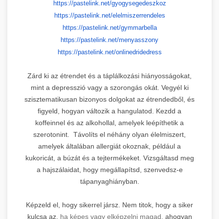
https://pastelink.net/
gyogysegedeszkoz
https://pastelink.net/
elelmiszerrendeles
https://pastelink.net/
gymmarbella
https://pastelink.net/
menyasszony
https://pastelink.net/
onlinedridedress
Zárd ki az étrendet és a táplálkozási hiányosságokat,
mint a depresszió vagy a szorongás okát. Vegyél ki
szisztematikusan bizonyos dolgokat az étrendedből, és
figyeld, hogyan változik a hangulatod. Kezdd a
koffeinnel és az alkohollal, amelyek leépíthetik a
szerotonint. Távolíts el néhány olyan élelmiszert,
amelyek általában allergiát okoznak, például a
kukoricát, a búzát és a tejtermékeket. Vizsgáltasd meg
a hajszálaidat, hogy megállapítsd, szenvedsz-e
tápanyaghiányban.
Képzeld el, hogy sikerrel jársz. Nem titok, hogy a siker
kulcsa az,
ha képes vagy elképzelni magad,
ahogyan