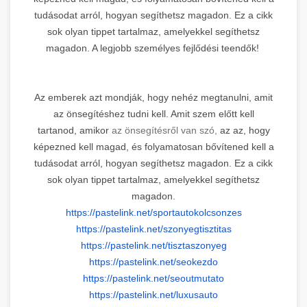
tudásodat arról, hogyan segíthetsz magadon. Ez a cikk
sok olyan tippet tartalmaz, amelyekkel segíthetsz
magadon. A legjobb személyes fejlődési teendők!
Az emberek azt mondják, hogy nehéz megtanulni, amit
az önsegítéshez tudni kell. Amit szem előtt kell
tartanod, amikor
az önsegítésről van szó,
az az, hogy
képezned kell magad, és folyamatosan bővítened kell a
tudásodat arról, hogyan segíthetsz magadon. Ez a cikk
sok olyan tippet tartalmaz, amelyekkel segíthetsz
magadon.
https://pastelink.net/
sportautokolcsonzes
https://pastelink.net/
szonyegtisztitas
https://pastelink.net/
tisztaszonyeg
https://pastelink.net/seokezdo
https://pastelink.net/
seoutmutato
https://pastelink.net/
luxusauto