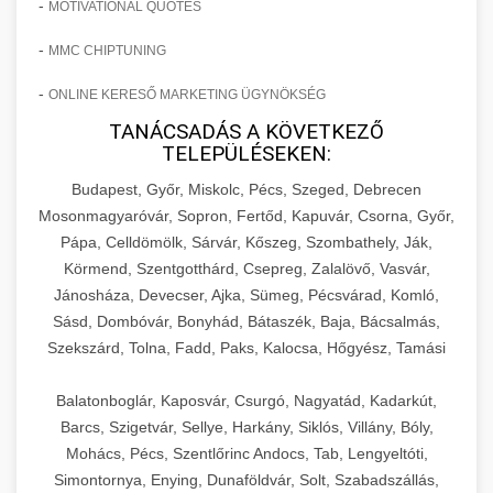
-
MOTIVATIONAL QUOTES
-
MMC CHIPTUNING
-
ONLINE KERESŐ MARKETING ÜGYNÖKSÉG
TANÁCSADÁS A KÖVETKEZŐ
TELEPÜLÉSEKEN:
Budapest, Győr, Miskolc, Pécs, Szeged, Debrecen
Mosonmagyaróvár, Sopron, Fertőd, Kapuvár, Csorna, Győr,
Pápa, Celldömölk, Sárvár, Kőszeg, Szombathely, Ják,
Körmend, Szentgotthárd, Csepreg, Zalalövő, Vasvár,
Jánosháza, Devecser, Ajka, Sümeg, Pécsvárad, Komló,
Sásd, Dombóvár, Bonyhád, Bátaszék, Baja, Bácsalmás,
Szekszárd, Tolna, Fadd, Paks, Kalocsa, Hőgyész, Tamási
Balatonboglár, Kaposvár, Csurgó, Nagyatád, Kadarkút,
Barcs, Szigetvár, Sellye, Harkány, Siklós, Villány, Bóly,
Mohács, Pécs, Szentlőrinc Andocs, Tab, Lengyeltóti,
Simontornya, Enying, Dunaföldvár, Solt, Szabadszállás,