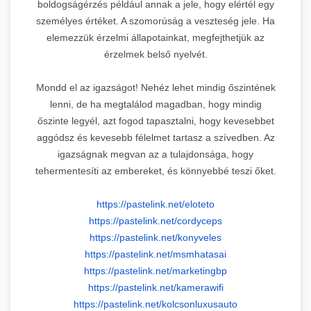
boldogságérzés például annak a jele, hogy elértél egy
személyes értéket. A szomorúság a veszteség jele. Ha
elemezzük érzelmi állapotainkat, megfejthetjük az
érzelmek belső nyelvét.
Mondd el az igazságot! Nehéz lehet mindig őszintének
lenni, de ha megtalálod magadban, hogy mindig
őszinte legyél, azt fogod tapasztalni, hogy kevesebbet
aggódsz és kevesebb félelmet tartasz a szívedben. Az
igazságnak megvan az a tulajdonsága, hogy
tehermentesíti az embereket, és könnyebbé teszi őket.
https://pastelink.net/eloteto
https://pastelink.net/
cordyceps
https://pastelink.net/
konyveles
https://pastelink.net/
msmhatasai
https://pastelink.net/
marketingbp
https://pastelink.net/
kamerawifi
https://pastelink.net/
kolcsonluxusauto