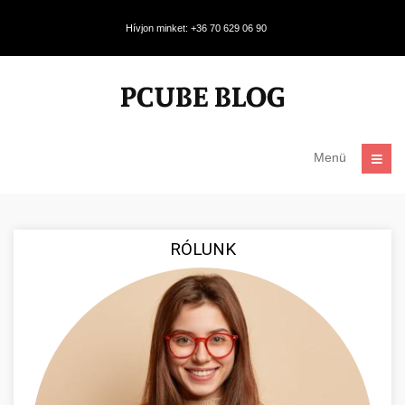
Hívjon minket: +36 70 629 06 90
Menü
RÓLUNK