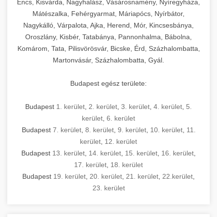
Encs, Kisvárda, Nagyhalász, Vásárosnamény, Nyíregyháza,
Mátészalka, Fehérgyarmat, Máriapócs, Nyírbátor,
Nagykálló, Várpalota, Ajka, Herend, Mór, Kincsesbánya,
Oroszlány, Kisbér, Tatabánya, Pannonhalma, Bábolna,
Komárom, Tata, Pilisvörösvár, Bicske, Érd, Százhalombatta,
Martonvásár, Százhalombatta, Gyál.
Budapest egész területe:
Budapest
1. kerület
,
2. kerület
,
3. kerület
,
4. kerület
,
5.
kerület
,
6. kerület
Budapest
7. kerület
,
8. kerület
,
9. kerület
,
10. kerület
,
11.
kerület
,
12. kerület
Budapest
13. kerület
,
14. kerület
,
15. kerület
,
16. kerület
,
17. kerület
,
18. kerület
Budapest
19. kerület
,
20. kerület
,
21. kerület
,
22.kerület
,
23. kerület