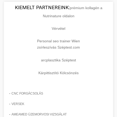
KIEMELT PARTNEREINK:
prémium kollagén a
Nutrinature oldalon
Vérvétel
Personal seo trainer Wien
zsírleszívás Széptest.com
arcplasztika Széptest
Kárpittisztító Kölcsönzés
-
CNC FORGÁCSOLÁS
-
VERSEK
-
AMEAMED ÜZEMORVOSI VIZSGÁLAT