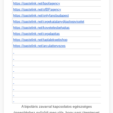
https://pastelink.net/
bpofagency
https://pastelink.net/
ofBPagency
https://pastelink.net/
onlyfansbudapest
https://pastelink.net/
cegekatalanydijaskepviselet
https://pastelink.net/
kovetelesbehajtas
https://pastelink.net/
cegalapitas
https://pastelink.net/
taplalekwebshop
https://pastelink.net/
arculattervezes
A bipoláris zavarral kapcsolatos egészséges
önsegítéshez győződj meg róla, hogy napi ütemtervet