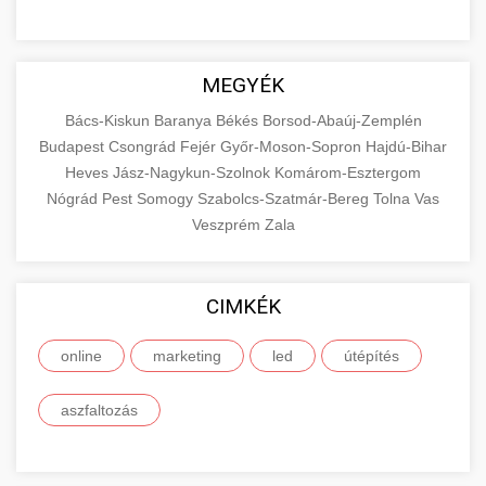
MEGYÉK
Bács-Kiskun
Baranya
Békés
Borsod-Abaúj-Zemplén
Budapest
Csongrád
Fejér
Győr-Moson-Sopron
Hajdú-Bihar
Heves
Jász-Nagykun-Szolnok
Komárom-Esztergom
Nógrád
Pest
Somogy
Szabolcs-Szatmár-Bereg
Tolna
Vas
Veszprém
Zala
CIMKÉK
online
marketing
led
útépítés
aszfaltozás