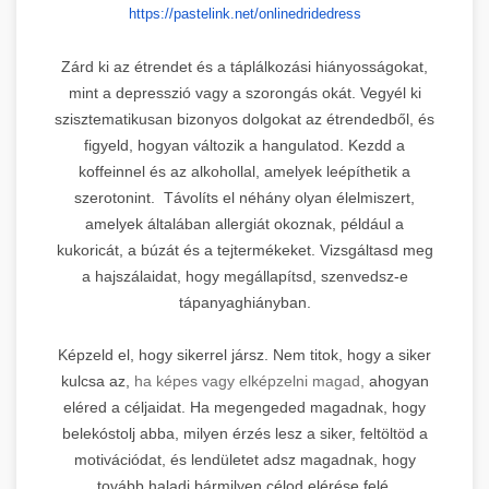
https://pastelink.net/
onlinedridedress
Zárd ki az étrendet és a táplálkozási hiányosságokat,
mint a depresszió vagy a szorongás okát. Vegyél ki
szisztematikusan bizonyos dolgokat az étrendedből, és
figyeld, hogyan változik a hangulatod. Kezdd a
koffeinnel és az alkohollal, amelyek leépíthetik a
szerotonint. Távolíts el néhány olyan élelmiszert,
amelyek általában allergiát okoznak, például a
kukoricát, a búzát és a tejtermékeket. Vizsgáltasd meg
a hajszálaidat, hogy megállapítsd, szenvedsz-e
tápanyaghiányban.
Képzeld el, hogy sikerrel jársz. Nem titok, hogy a siker
kulcsa az,
ha képes vagy elképzelni magad,
ahogyan
eléred a céljaidat. Ha megengeded magadnak, hogy
belekóstolj abba, milyen érzés lesz a siker, feltöltöd a
motivációdat, és lendületet adsz magadnak, hogy
tovább haladj bármilyen célod elérése felé.