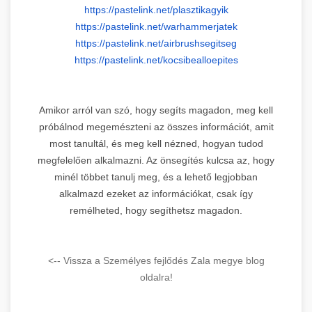
https://pastelink.net/
plasztikagyik
https://pastelink.net/
warhammerjatek
https://pastelink.net/
airbrushsegitseg
https://pastelink.net/
kocsibealloepites
Amikor arról van szó, hogy segíts magadon, meg kell
próbálnod megemészteni az összes információt, amit
most tanultál, és meg kell nézned, hogyan tudod
megfelelően alkalmazni. Az önsegítés kulcsa az, hogy
minél többet tanulj meg, és a lehető legjobban
alkalmazd ezeket az információkat, csak így
remélheted, hogy segíthetsz magadon.
<-- Vissza a Személyes fejlődés Zala megye blog
oldalra!