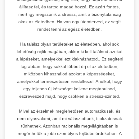
állítasz fel, és tartod magad hozzá. Ez azért fontos,
mert így megszűnik a stressz, amit a bizonytalanság
okoz az életedben. Ha van egy ütemterved, az segít
rendet tenni az egész életedben.
Ha találsz olyan területeket az életedben, ahol sok
lehetőség rejlik magában, akkor ki kell találnod azokat
a lépéseket, amelyekkel ezt kiaknázhatod.. Ez segíteni
fog abban, hogy sokkal többet érj el az életedben,
miközben kihasználod azokat a képességeket,
amelyekkel természetesen rendelkezel. Anélkül, hogy
egy teljesen új készséget kellene megtanulnod,
észreveszed majd, hogy csökken a stressz-szinted.
Mivel az érzelmek meglehetősen automatikusak, és
nem olyasvalami, amit mi választottunk, titokzatosnak
tűnhetnek. Azonban racionális megvilágításban is
megérthetők a jobb személyes fejlődés érdekében. A