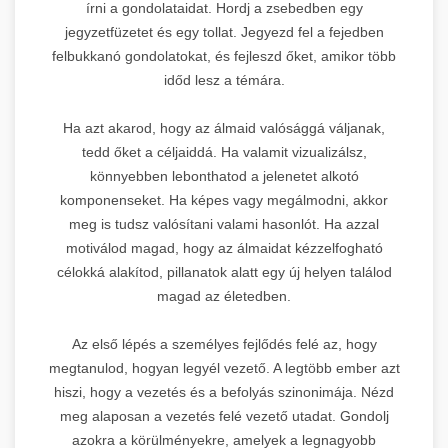
írni a gondolataidat. Hordj a zsebedben egy
jegyzetfüzetet és egy tollat. Jegyezd fel a fejedben
felbukkanó gondolatokat, és fejleszd őket, amikor több
időd lesz a témára.
Ha azt akarod, hogy az álmaid valósággá váljanak,
tedd őket a céljaiddá. Ha valamit vizualizálsz,
könnyebben lebonthatod a jelenetet alkotó
komponenseket. Ha képes vagy megálmodni, akkor
meg is tudsz valósítani valami hasonlót. Ha azzal
motiválod magad, hogy az álmaidat kézzelfogható
célokká alakítod, pillanatok alatt egy új helyen találod
magad az életedben.
Az első lépés a személyes fejlődés felé az, hogy
megtanulod, hogyan legyél vezető. A legtöbb ember azt
hiszi, hogy a vezetés és a befolyás szinonimája. Nézd
meg alaposan a vezetés felé vezető utadat. Gondolj
azokra a körülményekre, amelyek a legnagyobb