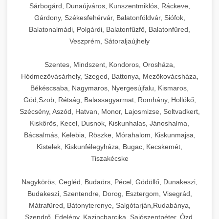
Sárbogárd, Dunaújváros, Kunszentmiklós, Ráckeve,
Gárdony, Székesfehérvár, Balatonföldvár, Siófok,
Balatonalmádi, Polgárdi, Balatonfűzfő, Balatonfüred,
Veszprém, Sátoraljaújhely
Szentes, Mindszent, Kondoros, Orosháza,
Hódmezővásárhely, Szeged, Battonya, Mezőkovácsháza,
Békéscsaba, Nagymaros, Nyergesújfalu, Kismaros,
Göd,Szob, Rétság, Balassagyarmat, Romhány, Hollókő,
Szécsény, Aszód, Hatvan, Monor, Lajosmizse, Soltvadkert,
Kiskőrös, Kecel, Dusnok, Kiskunhalas, Jánoshalma,
Bácsalmás, Kelebia, Röszke, Mórahalom, Kiskunmajsa,
Kistelek, Kiskunfélegyháza, Bugac, Kecskemét,
Tiszakécske
Nagykörös, Cegléd, Budaörs, Pécel, Gödöllő, Dunakeszi,
Budakeszi, Szentendre, Dorog, Esztergom, Visegrád,
Mátrafüred, Bátonyterenye, Salgótarján,Rudabánya,
Szendrő, Edelény, Kazincbarcika, Sajószentpéter, Ózd,