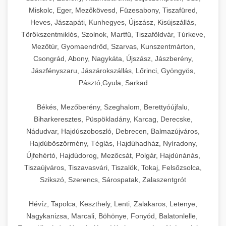
Miskolc, Eger, Mezőkövesd, Füzesabony, Tiszafüred,
Heves, Jászapáti, Kunhegyes, Újszász, Kisújszállás,
Törökszentmiklós, Szolnok, Martfű, Tiszaföldvár, Túrkeve,
Mezőtúr, Gyomaendrőd, Szarvas, Kunszentmárton,
Csongrád, Abony, Nagykáta, Újszász, Jászberény,
Jászfényszaru, Jászárokszállás, Lőrinci, Gyöngyös,
Pásztó,Gyula, Sarkad
Békés, Mezőberény, Szeghalom, Berettyóújfalu,
Biharkeresztes, Püspökladány, Karcag, Derecske,
Nádudvar, Hajdúszoboszló, Debrecen, Balmazújváros,
Hajdúböszörmény, Téglás, Hajdúhadház, Nyíradony,
Újfehértó, Hajdúdorog, Mezőcsát, Polgár, Hajdúnánás,
Tiszaújváros, Tiszavasvári, Tiszalök, Tokaj, Felsőzsolca,
Szikszó, Szerencs, Sárospatak, Zalaszentgrót
Hévíz, Tapolca, Keszthely, Lenti, Zalakaros, Letenye,
Nagykanizsa, Marcali, Böhönye, Fonyód, Balatonlelle,