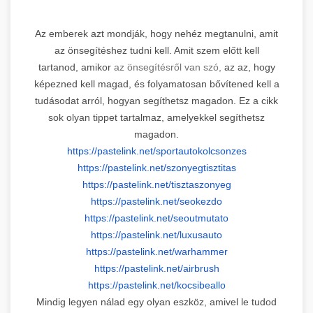
Az emberek azt mondják, hogy nehéz megtanulni, amit
az önsegítéshez tudni kell. Amit szem előtt kell
tartanod, amikor
az önsegítésről van szó,
az az, hogy
képezned kell magad, és folyamatosan bővítened kell a
tudásodat arról, hogyan segíthetsz magadon. Ez a cikk
sok olyan tippet tartalmaz, amelyekkel segíthetsz
magadon.
https://pastelink.net/
sportautokolcsonzes
https://pastelink.net/
szonyegtisztitas
https://pastelink.net/
tisztaszonyeg
https://pastelink.net/seokezdo
https://pastelink.net/
seoutmutato
https://pastelink.net/
luxusauto
https://pastelink.net/
warhammer
https://pastelink.net/airbrush
https://pastelink.net/
kocsibeallo
Mindig legyen nálad egy olyan eszköz, amivel le tudod