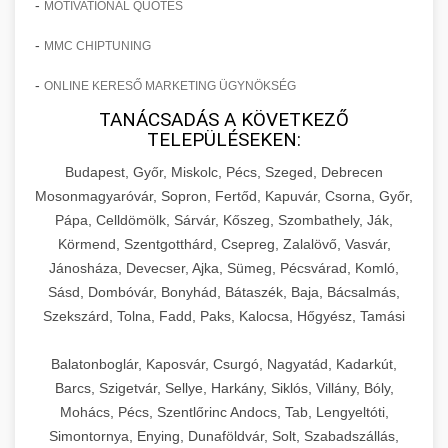
-
MOTIVATIONAL QUOTES
-
MMC CHIPTUNING
-
ONLINE KERESŐ MARKETING ÜGYNÖKSÉG
TANÁCSADÁS A KÖVETKEZŐ
TELEPÜLÉSEKEN:
Budapest, Győr, Miskolc, Pécs, Szeged, Debrecen
Mosonmagyaróvár, Sopron, Fertőd, Kapuvár, Csorna, Győr,
Pápa, Celldömölk, Sárvár, Kőszeg, Szombathely, Ják,
Körmend, Szentgotthárd, Csepreg, Zalalövő, Vasvár,
Jánosháza, Devecser, Ajka, Sümeg, Pécsvárad, Komló,
Sásd, Dombóvár, Bonyhád, Bátaszék, Baja, Bácsalmás,
Szekszárd, Tolna, Fadd, Paks, Kalocsa, Hőgyész, Tamási
Balatonboglár, Kaposvár, Csurgó, Nagyatád, Kadarkút,
Barcs, Szigetvár, Sellye, Harkány, Siklós, Villány, Bóly,
Mohács, Pécs, Szentlőrinc Andocs, Tab, Lengyeltóti,
Simontornya, Enying, Dunaföldvár, Solt, Szabadszállás,