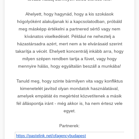
Ahelyett, hogy hagynád, hogy a kis szokások
hógolyóként alakuljanak ki a kapcsolatodban, próbáld
meg másképp értékelni a partnered sértő vagy nem
kívánatos viselkedését. Például ne neheztelj a
házastársadra azért, mert nem a te elvárásaid szerint
takarítja a vécét. Ehelyett koncentrálj inkább arra, hogy
milyen szépen rendben tartja a füvet, vagy hogy
mennyire hálás, hogy egyáltalán beszáll a munkába!
Tanuld meg, hogy szinte bármilyen vita vagy konfliktus
kimenetelét javítsd olyan mondatok használatával,
amelyek empátiát és megértést közvetítenek a másik
fél álláspontja iránt - még akkor is, ha nem értesz vele
egyet.
Partnerek:
https://pastelink.net/
ofagencybudapest