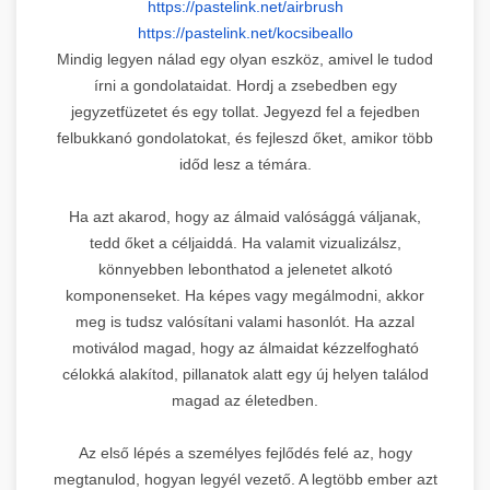
https://pastelink.net/airbrush
https://pastelink.net/
kocsibeallo
Mindig legyen nálad egy olyan eszköz, amivel le tudod
írni a gondolataidat. Hordj a zsebedben egy
jegyzetfüzetet és egy tollat. Jegyezd fel a fejedben
felbukkanó gondolatokat, és fejleszd őket, amikor több
időd lesz a témára.
Ha azt akarod, hogy az álmaid valósággá váljanak,
tedd őket a céljaiddá. Ha valamit vizualizálsz,
könnyebben lebonthatod a jelenetet alkotó
komponenseket. Ha képes vagy megálmodni, akkor
meg is tudsz valósítani valami hasonlót. Ha azzal
motiválod magad, hogy az álmaidat kézzelfogható
célokká alakítod, pillanatok alatt egy új helyen találod
magad az életedben.
Az első lépés a személyes fejlődés felé az, hogy
megtanulod, hogyan legyél vezető. A legtöbb ember azt