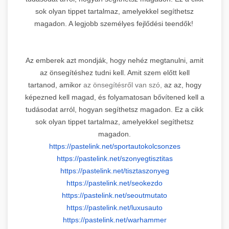
sok olyan tippet tartalmaz, amelyekkel segíthetsz
magadon. A legjobb személyes fejlődési teendők!
Az emberek azt mondják, hogy nehéz megtanulni, amit
az önsegítéshez tudni kell. Amit szem előtt kell
tartanod, amikor
az önsegítésről van szó,
az az, hogy
képezned kell magad, és folyamatosan bővítened kell a
tudásodat arról, hogyan segíthetsz magadon. Ez a cikk
sok olyan tippet tartalmaz, amelyekkel segíthetsz
magadon.
https://pastelink.net/
sportautokolcsonzes
https://pastelink.net/
szonyegtisztitas
https://pastelink.net/
tisztaszonyeg
https://pastelink.net/seokezdo
https://pastelink.net/
seoutmutato
https://pastelink.net/
luxusauto
https://pastelink.net/
warhammer