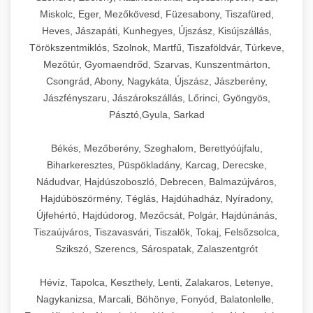
Miskolc, Eger, Mezőkövesd, Füzesabony, Tiszafüred,
Heves, Jászapáti, Kunhegyes, Újszász, Kisújszállás,
Törökszentmiklós, Szolnok, Martfű, Tiszaföldvár, Túrkeve,
Mezőtúr, Gyomaendrőd, Szarvas, Kunszentmárton,
Csongrád, Abony, Nagykáta, Újszász, Jászberény,
Jászfényszaru, Jászárokszállás, Lőrinci, Gyöngyös,
Pásztó,Gyula, Sarkad
Békés, Mezőberény, Szeghalom, Berettyóújfalu,
Biharkeresztes, Püspökladány, Karcag, Derecske,
Nádudvar, Hajdúszoboszló, Debrecen, Balmazújváros,
Hajdúböszörmény, Téglás, Hajdúhadház, Nyíradony,
Újfehértó, Hajdúdorog, Mezőcsát, Polgár, Hajdúnánás,
Tiszaújváros, Tiszavasvári, Tiszalök, Tokaj, Felsőzsolca,
Szikszó, Szerencs, Sárospatak, Zalaszentgrót
Hévíz, Tapolca, Keszthely, Lenti, Zalakaros, Letenye,
Nagykanizsa, Marcali, Böhönye, Fonyód, Balatonlelle,