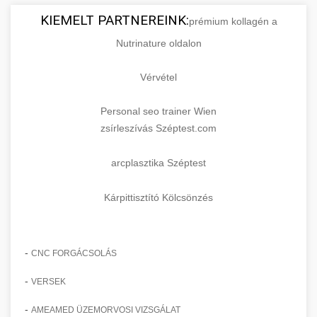
KIEMELT PARTNEREINK:
prémium kollagén a
Nutrinature oldalon
Vérvétel
Personal seo trainer Wien
zsírleszívás Széptest.com
arcplasztika Széptest
Kárpittisztító Kölcsönzés
-
CNC FORGÁCSOLÁS
-
VERSEK
-
AMEAMED ÜZEMORVOSI VIZSGÁLAT