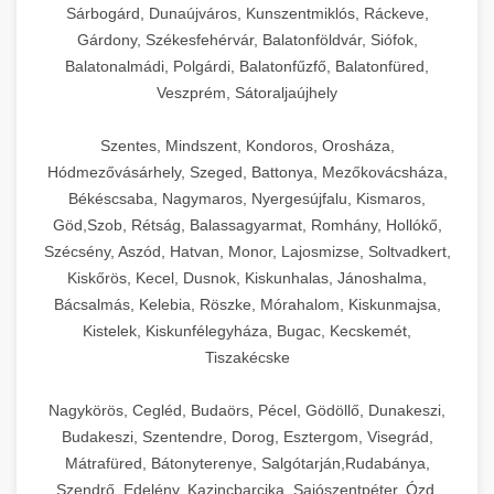
Sárbogárd, Dunaújváros, Kunszentmiklós, Ráckeve,
Gárdony, Székesfehérvár, Balatonföldvár, Siófok,
Balatonalmádi, Polgárdi, Balatonfűzfő, Balatonfüred,
Veszprém, Sátoraljaújhely
Szentes, Mindszent, Kondoros, Orosháza,
Hódmezővásárhely, Szeged, Battonya, Mezőkovácsháza,
Békéscsaba, Nagymaros, Nyergesújfalu, Kismaros,
Göd,Szob, Rétság, Balassagyarmat, Romhány, Hollókő,
Szécsény, Aszód, Hatvan, Monor, Lajosmizse, Soltvadkert,
Kiskőrös, Kecel, Dusnok, Kiskunhalas, Jánoshalma,
Bácsalmás, Kelebia, Röszke, Mórahalom, Kiskunmajsa,
Kistelek, Kiskunfélegyháza, Bugac, Kecskemét,
Tiszakécske
Nagykörös, Cegléd, Budaörs, Pécel, Gödöllő, Dunakeszi,
Budakeszi, Szentendre, Dorog, Esztergom, Visegrád,
Mátrafüred, Bátonyterenye, Salgótarján,Rudabánya,
Szendrő, Edelény, Kazincbarcika, Sajószentpéter, Ózd,