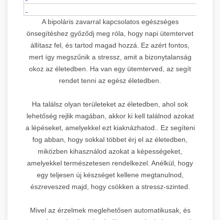
A bipoláris zavarral kapcsolatos egészséges
önsegítéshez győződj meg róla, hogy napi ütemtervet
állítasz fel, és tartod magad hozzá. Ez azért fontos,
mert így megszűnik a stressz, amit a bizonytalanság
okoz az életedben. Ha van egy ütemterved, az segít
rendet tenni az egész életedben.
Ha találsz olyan területeket az életedben, ahol sok
lehetőség rejlik magában, akkor ki kell találnod azokat
a lépéseket, amelyekkel ezt kiaknázhatod.. Ez segíteni
fog abban, hogy sokkal többet érj el az életedben,
miközben kihasználod azokat a képességeket,
amelyekkel természetesen rendelkezel. Anélkül, hogy
egy teljesen új készséget kellene megtanulnod,
észreveszed majd, hogy csökken a stressz-szinted.
Mivel az érzelmek meglehetősen automatikusak, és