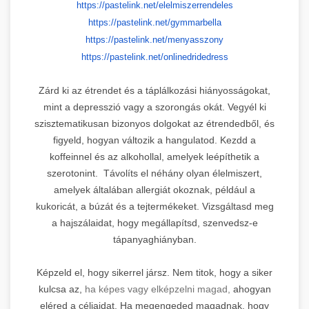
https://pastelink.net/
elelmiszerrendeles
https://pastelink.net/
gymmarbella
https://pastelink.net/
menyasszony
https://pastelink.net/
onlinedridedress
Zárd ki az étrendet és a táplálkozási hiányosságokat,
mint a depresszió vagy a szorongás okát. Vegyél ki
szisztematikusan bizonyos dolgokat az étrendedből, és
figyeld, hogyan változik a hangulatod. Kezdd a
koffeinnel és az alkohollal, amelyek leépíthetik a
szerotonint. Távolíts el néhány olyan élelmiszert,
amelyek általában allergiát okoznak, például a
kukoricát, a búzát és a tejtermékeket. Vizsgáltasd meg
a hajszálaidat, hogy megállapítsd, szenvedsz-e
tápanyaghiányban.
Képzeld el, hogy sikerrel jársz. Nem titok, hogy a siker
kulcsa az,
ha képes vagy elképzelni magad,
ahogyan
eléred a céljaidat. Ha megengeded magadnak, hogy