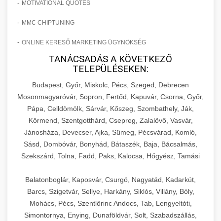
-
MOTIVATIONAL QUOTES
-
MMC CHIPTUNING
-
ONLINE KERESŐ MARKETING ÜGYNÖKSÉG
TANÁCSADÁS A KÖVETKEZŐ
TELEPÜLÉSEKEN:
Budapest, Győr, Miskolc, Pécs, Szeged, Debrecen
Mosonmagyaróvár, Sopron, Fertőd, Kapuvár, Csorna, Győr,
Pápa, Celldömölk, Sárvár, Kőszeg, Szombathely, Ják,
Körmend, Szentgotthárd, Csepreg, Zalalövő, Vasvár,
Jánosháza, Devecser, Ajka, Sümeg, Pécsvárad, Komló,
Sásd, Dombóvár, Bonyhád, Bátaszék, Baja, Bácsalmás,
Szekszárd, Tolna, Fadd, Paks, Kalocsa, Hőgyész, Tamási
Balatonboglár, Kaposvár, Csurgó, Nagyatád, Kadarkút,
Barcs, Szigetvár, Sellye, Harkány, Siklós, Villány, Bóly,
Mohács, Pécs, Szentlőrinc Andocs, Tab, Lengyeltóti,
Simontornya, Enying, Dunaföldvár, Solt, Szabadszállás,