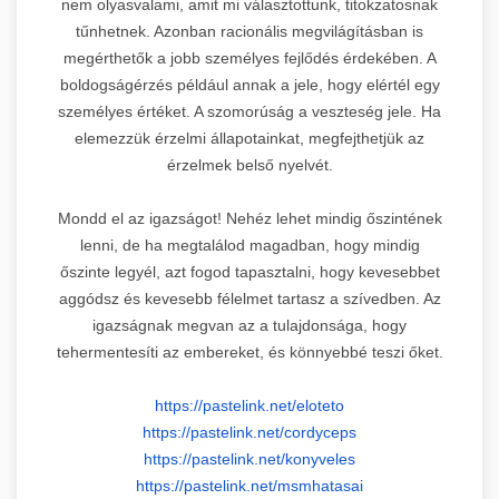
nem olyasvalami, amit mi választottunk, titokzatosnak
tűnhetnek. Azonban racionális megvilágításban is
megérthetők a jobb személyes fejlődés érdekében. A
boldogságérzés például annak a jele, hogy elértél egy
személyes értéket. A szomorúság a veszteség jele. Ha
elemezzük érzelmi állapotainkat, megfejthetjük az
érzelmek belső nyelvét.
Mondd el az igazságot! Nehéz lehet mindig őszintének
lenni, de ha megtalálod magadban, hogy mindig
őszinte legyél, azt fogod tapasztalni, hogy kevesebbet
aggódsz és kevesebb félelmet tartasz a szívedben. Az
igazságnak megvan az a tulajdonsága, hogy
tehermentesíti az embereket, és könnyebbé teszi őket.
https://pastelink.net/eloteto
https://pastelink.net/
cordyceps
https://pastelink.net/
konyveles
https://pastelink.net/
msmhatasai