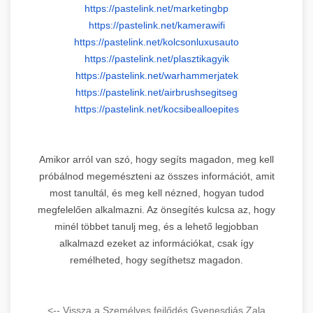
https://pastelink.net/
marketingbp
https://pastelink.net/
kamerawifi
https://pastelink.net/
kolcsonluxusauto
https://pastelink.net/
plasztikagyik
https://pastelink.net/
warhammerjatek
https://pastelink.net/
airbrushsegitseg
https://pastelink.net/
kocsibealloepites
Amikor arról van szó, hogy segíts magadon, meg kell
próbálnod megemészteni az összes információt, amit
most tanultál, és meg kell nézned, hogyan tudod
megfelelően alkalmazni. Az önsegítés kulcsa az, hogy
minél többet tanulj meg, és a lehető legjobban
alkalmazd ezeket az információkat, csak így
remélheted, hogy segíthetsz magadon.
<-- Vissza a Személyes fejlődés Gyenesdiás Zala