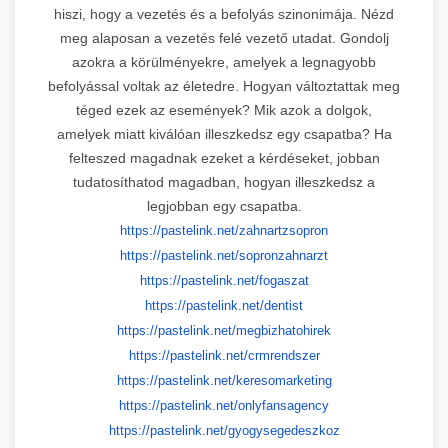
hiszi, hogy a vezetés és a befolyás szinonimája. Nézd
meg alaposan a vezetés felé vezető utadat. Gondolj
azokra a körülményekre, amelyek a legnagyobb
befolyással voltak az életedre. Hogyan változtattak meg
téged ezek az események? Mik azok a dolgok,
amelyek miatt kiválóan illeszkedsz egy csapatba? Ha
felteszed magadnak ezeket a kérdéseket, jobban
tudatosíthatod magadban, hogyan illeszkedsz a
legjobban egy csapatba.
https://pastelink.net/
zahnartzsopron
https://pastelink.net/
sopronzahnarzt
https://pastelink.net/fogaszat
https://pastelink.net/dentist
https://pastelink.net/
megbizhatohirek
https://pastelink.net/
crmrendszer
https://pastelink.net/
keresomarketing
https://pastelink.net/
onlyfansagency
https://pastelink.net/
gyogysegedeszkoz