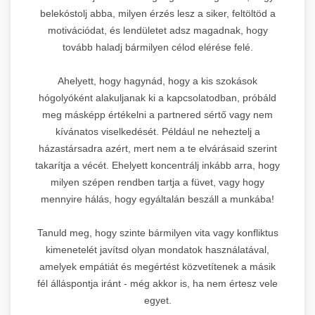
belekóstolj abba, milyen érzés lesz a siker, feltöltöd a
motivációdat, és lendületet adsz magadnak, hogy
tovább haladj bármilyen célod elérése felé.
Ahelyett, hogy hagynád, hogy a kis szokások
hógolyóként alakuljanak ki a kapcsolatodban, próbáld
meg másképp értékelni a partnered sértő vagy nem
kívánatos viselkedését. Például ne neheztelj a
házastársadra azért, mert nem a te elvárásaid szerint
takarítja a vécét. Ehelyett koncentrálj inkább arra, hogy
milyen szépen rendben tartja a füvet, vagy hogy
mennyire hálás, hogy egyáltalán beszáll a munkába!
Tanuld meg, hogy szinte bármilyen vita vagy konfliktus
kimenetelét javítsd olyan mondatok használatával,
amelyek empátiát és megértést közvetítenek a másik
fél álláspontja iránt - még akkor is, ha nem értesz vele
egyet.