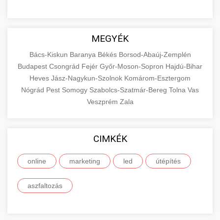
MEGYÉK
Bács-Kiskun
Baranya
Békés
Borsod-Abaúj-Zemplén
Budapest
Csongrád
Fejér
Győr-Moson-Sopron
Hajdú-Bihar
Heves
Jász-Nagykun-Szolnok
Komárom-Esztergom
Nógrád
Pest
Somogy
Szabolcs-Szatmár-Bereg
Tolna
Vas
Veszprém
Zala
CIMKÉK
online
marketing
led
útépítés
aszfaltozás