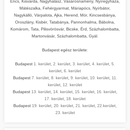
Encs, Kisvárda, Nagyhalász, Vásárosnamény, Nyíregyháza,
Mátészalka, Fehérgyarmat, Máriapócs, Nyírbátor,
Nagykálló, Várpalota, Ajka, Herend, Mór, Kincsesbánya,
Oroszlány, Kisbér, Tatabánya, Pannonhalma, Bábolna,
Komárom, Tata, Pilisvörösvár, Bicske, Érd, Százhalombatta,
Martonvásár, Százhalombatta, Gyál.
Budapest egész területe:
Budapest
1. kerület
,
2. kerület
,
3. kerület
,
4. kerület
,
5.
kerület
,
6. kerület
Budapest
7. kerület
,
8. kerület
,
9. kerület
,
10. kerület
,
11.
kerület
,
12. kerület
Budapest
13. kerület
,
14. kerület
,
15. kerület
,
16. kerület
,
17. kerület
,
18. kerület
Budapest
19. kerület
,
20. kerület
,
21. kerület
,
22.kerület
,
23. kerület