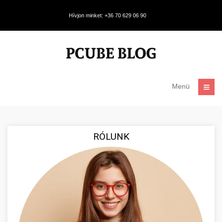
Hívjon minket: +36 70 629 06 90
Menü
RÓLUNK