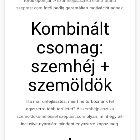
fordulópontját. A
szemhéjplasztika előtte-utána
szeptest.com
fotói pedig garantáltan motivációt adnak.
Kombinált
csomag:
szemhéj +
szemöldök
Ha már önfejlesztés, miért ne turbóznánk fel
egyszerre több területet? A
szemhéjplasztika
szemöldökemeléssel szeptest.com
olyan, mint egy all-
inclusive nyaralás: mindent egyszerre kapsz meg.