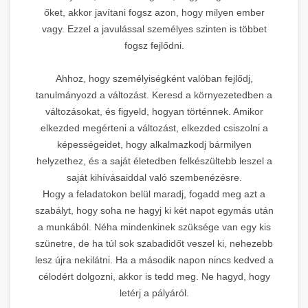
őket, akkor javítani fogsz azon, hogy milyen ember
vagy. Ezzel a javulással személyes szinten is többet
fogsz fejlődni.
Ahhoz, hogy személyiségként valóban fejlődj,
tanulmányozd a változást. Keresd a környezetedben a
változásokat, és figyeld, hogyan történnek. Amikor
elkezded megérteni a változást, elkezded csiszolni a
képességeidet, hogy alkalmazkodj bármilyen
helyzethez, és a saját életedben felkészültebb leszel a
saját kihívásaiddal való szembenézésre.
Hogy a feladatokon belül maradj, fogadd meg azt a
szabályt, hogy soha ne hagyj ki két napot egymás után
a munkából. Néha mindenkinek szüksége van egy kis
szünetre, de ha túl sok szabadidőt veszel ki, nehezebb
lesz újra nekilátni. Ha a második napon nincs kedved a
célodért dolgozni, akkor is tedd meg. Ne hagyd, hogy
letérj a pályáról.