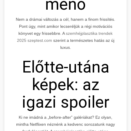
menő
Nem a drámai változás a cél, hanem a finom frissítés.
Pont úgy, mint amikor lecseréljük a régi motivációs
könyvet egy frissebbre. A
szemhéjplasztika trendek
2025 szeptest.com
szerint a természetes hatás az új
luxus.
Előtte-utána
képek: az
igazi spoiler
Ki ne imádná a „before-after” galériákat? Ez olyan,
mintha Netflixen néznénk a kedvenc sorozatunk nagy