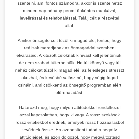
szentelni, ami fontos számodra, akkor is szentelhetsz
minden nap néhány percet önkéntes munkával,
levélírással és telefonálással. Találj célt a részvétel
által.
Amikor önsegítő célt tűzöl ki magad elé, fontos, hogy
reálisak maradjanak az önmagaddal szembeni
elvárásaid. A kitűzött céloknak kihívást kell jelenteniük,
de nem szabad túlterhelniük. Ha túl könnyű vagy túl
nehéz célokat tűzöl ki magad elé, az felesleges stresszt
okozhat, és kevésbé valószínű, hogy végig fogod
csinálni, ami csökkenti az önsegítő programban elért
előrehaladást.
Határozd meg, hogy milyen attitűdökkel rendelkezel
azzal kapcsolatban, hogy ki vagy. A rossz szokások
rossz értékekből erednek, amelyek rossz hozzáállásból
tevődnek össze. Ha azonosítani tudod a negatív
attitűdjeidet, és azon dolgozol, hogy megváltoztasd