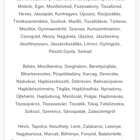
Miskolc, Eger, Mezőkövesd, Füzesabony, Tiszafüred,
Heves, Jászapáti, Kunhegyes, Újszász, Kisújszállás,
Törökszentmiklós, Szolnok, Martfű, Tiszaföldvár, Túrkeve,
Mezőtúr, Gyomaendrőd, Szarvas, Kunszentmárton,
Csongrád, Abony, Nagykáta, Újszász, Jászberény,
Jászfényszaru, Jászárokszállás, Lőrinci, Gyöngyös,
Pásztó,Gyula, Sarkad
Békés, Mezőberény, Szeghalom, Berettyóújfalu,
Biharkeresztes, Püspökladány, Karcag, Derecske,
Nádudvar, Hajdúszoboszló, Debrecen, Balmazújváros,
Hajdúböszörmény, Téglás, Hajdúhadház, Nyíradony,
Újfehértó, Hajdúdorog, Mezőcsát, Polgár, Hajdúnánás,
Tiszaújváros, Tiszavasvári, Tiszalök, Tokaj, Felsőzsolca,
Szikszó, Szerencs, Sárospatak, Zalaszentgrót
Hévíz, Tapolca, Keszthely, Lenti, Zalakaros, Letenye,
Nagykanizsa, Marcali, Böhönye, Fonyód, Balatonlelle,