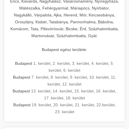
Encs, Kisvárda, Nagyhalász, Vásárosnamény, Nyíregyháza,
Mátészalka, Fehérgyarmat, Máriapócs, Nyírbátor,
Nagykálló, Várpalota, Ajka, Herend, Mór, Kincsesbánya,
Oroszlány, Kisbér, Tatabánya, Pannonhalma, Bábolna,
Komárom, Tata, Pilisvörösvár, Bicske, Érd, Százhalombatta,
Martonvásár, Százhalombatta, Gyál.
Budapest egész területe:
Budapest
1. kerület
,
2. kerület
,
3. kerület
,
4. kerület
,
5.
kerület
,
6. kerület
Budapest
7. kerület
,
8. kerület
,
9. kerület
,
10. kerület
,
11.
kerület
,
12. kerület
Budapest
13. kerület
,
14. kerület
,
15. kerület
,
16. kerület
,
17. kerület
,
18. kerület
Budapest
19. kerület
,
20. kerület
,
21. kerület
,
22.kerület
,
23. kerület