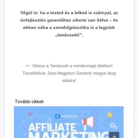
Végül is: ha a tested és a lelked is szárnyal, az
önfejlesztés garantáltan sikerre van ítélve – és
ebben néha a szemhéjplasztika is a legjobb
„tanácsadó”.
<-- Vissza a Tanácsok a mindennapi élethez!
Tiszaföldvár Jász-Nagykun-Szolnok megye blog
oldalra!
További cikkek