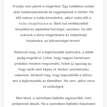
A tudás nem jelenti a megértést. Egy tudálékos ember
akár hatalmaskodónak és nagyképűnek is tűnhet. Ha
időt szánsz a tudás keresésére, akkor szánj időt a
t
udás elsajátítására
is. Bárki tud emlékezetből
tényekkel és adatokkal fröcsögni, azonban, ha időt
szánunk a téma megértésére és mélyreható
kutatására, az bölcsességet teremt.
Határozd meg, mi a legfontosabb számodra, a többit
pedig engedd el. Lehet, hogy nagyon keményen
próbálsz mindent megcsinálni, holott az igazság az,
hogy senki sem képes rá. Amikor szembesülsz
valamivel, kérdezd meg, hogy kapcsolódik-e ahhoz,
ami a legfontosabb az életedben. Ha nem, akkor nincs
rá szükséged.
Mint látod, a személyes fejlődés egyszerűbb, mint
amilyennek látszik. Ha a személyes fejlődési folyamatot