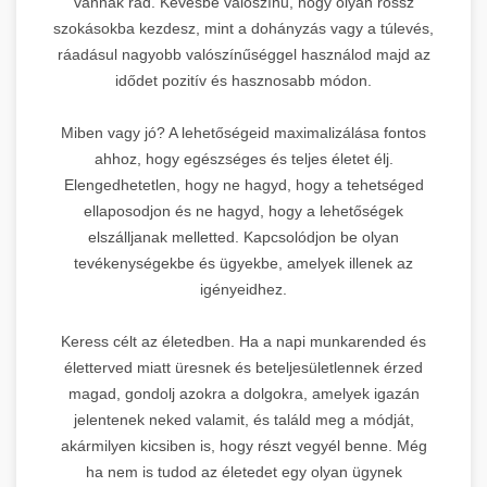
vannak rád. Kevésbé valószínű, hogy olyan rossz
szokásokba kezdesz, mint a dohányzás vagy a túlevés,
ráadásul nagyobb valószínűséggel használod majd az
idődet pozitív és hasznosabb módon.
Miben vagy jó? A lehetőségeid maximalizálása fontos
ahhoz, hogy egészséges és teljes életet élj.
Elengedhetetlen, hogy ne hagyd, hogy a tehetséged
ellaposodjon és ne hagyd, hogy a lehetőségek
elszálljanak melletted. Kapcsolódjon be olyan
tevékenységekbe és ügyekbe, amelyek illenek az
igényeidhez.
Keress célt az életedben. Ha a napi munkarended és
életterved miatt üresnek és beteljesületlennek érzed
magad, gondolj azokra a dolgokra, amelyek igazán
jelentenek neked valamit, és találd meg a módját,
akármilyen kicsiben is, hogy részt vegyél benne. Még
ha nem is tudod az életedet egy olyan ügynek