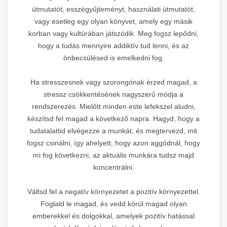
útmutatót, esszégyűjteményt, használati útmutatót,
vagy esetleg egy olyan könyvet, amely egy másik
korban vagy kultúrában játszódik. Meg fogsz lepődni,
hogy a tudás mennyire addiktív tud lenni, és az
önbecsülésed is emelkedni fog.
Ha stresszesnek vagy szorongónak érzed magad, a
stressz csökkentésének nagyszerű módja a
rendszerezés. Mielőtt minden este lefekszel aludni,
készítsd fel magad a következő napra. Hagyd, hogy a
tudatalattid elvégezze a munkát, és megtervezd, mit
fogsz csinálni, így ahelyett, hogy azon aggódnál, hogy
mi fog következni, az aktuális munkára tudsz majd
koncentrálni.
Váltsd fel a negatív környezetet a pozitív környezettel.
Foglald le magad, és vedd körül magad olyan
emberekkel és dolgokkal, amelyek pozitív hatással