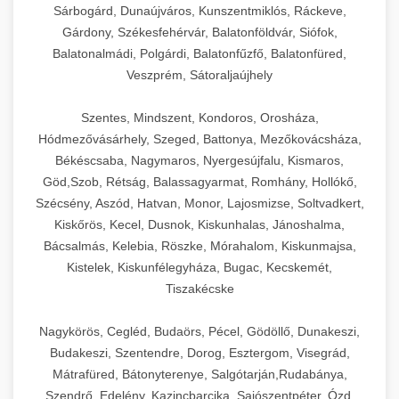
Sárbogárd, Dunaújváros, Kunszentmiklós, Ráckeve,
Gárdony, Székesfehérvár, Balatonföldvár, Siófok,
Balatonalmádi, Polgárdi, Balatonfűzfő, Balatonfüred,
Veszprém, Sátoraljaújhely
Szentes, Mindszent, Kondoros, Orosháza,
Hódmezővásárhely, Szeged, Battonya, Mezőkovácsháza,
Békéscsaba, Nagymaros, Nyergesújfalu, Kismaros,
Göd,Szob, Rétság, Balassagyarmat, Romhány, Hollókő,
Szécsény, Aszód, Hatvan, Monor, Lajosmizse, Soltvadkert,
Kiskőrös, Kecel, Dusnok, Kiskunhalas, Jánoshalma,
Bácsalmás, Kelebia, Röszke, Mórahalom, Kiskunmajsa,
Kistelek, Kiskunfélegyháza, Bugac, Kecskemét,
Tiszakécske
Nagykörös, Cegléd, Budaörs, Pécel, Gödöllő, Dunakeszi,
Budakeszi, Szentendre, Dorog, Esztergom, Visegrád,
Mátrafüred, Bátonyterenye, Salgótarján,Rudabánya,
Szendrő, Edelény, Kazincbarcika, Sajószentpéter, Ózd,