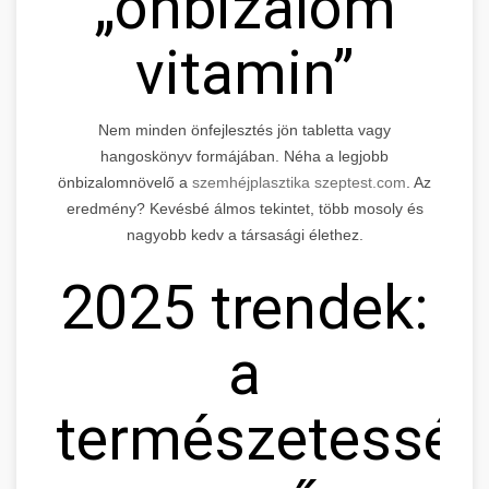
„önbizalom
vitamin”
Nem minden önfejlesztés jön tabletta vagy
hangoskönyv formájában. Néha a legjobb
önbizalomnövelő a
szemhéjplasztika szeptest.com
. Az
eredmény? Kevésbé álmos tekintet, több mosoly és
nagyobb kedv a társasági élethez.
2025 trendek:
a
természetessé