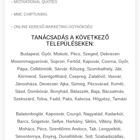
-
MOTIVATIONAL QUOTES
-
MMC CHIPTUNING
-
ONLINE KERESŐ MARKETING ÜGYNÖKSÉG
TANÁCSADÁS A KÖVETKEZŐ
TELEPÜLÉSEKEN:
Budapest, Győr, Miskolc, Pécs, Szeged, Debrecen
Mosonmagyaróvár, Sopron, Fertőd, Kapuvár, Csorna, Győr,
Pápa, Celldömölk, Sárvár, Kőszeg, Szombathely, Ják,
Körmend, Szentgotthárd, Csepreg, Zalalövő, Vasvár,
Jánosháza, Devecser, Ajka, Sümeg, Pécsvárad, Komló,
Sásd, Dombóvár, Bonyhád, Bátaszék, Baja, Bácsalmás,
Szekszárd, Tolna, Fadd, Paks, Kalocsa, Hőgyész, Tamási
Balatonboglár, Kaposvár, Csurgó, Nagyatád, Kadarkút,
Barcs, Szigetvár, Sellye, Harkány, Siklós, Villány, Bóly,
Mohács, Pécs, Szentlőrinc Andocs, Tab, Lengyeltóti,
Simontornya, Enying, Dunaföldvár, Solt, Szabadszállás,