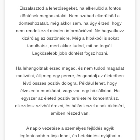
Elszalasztod a lehetőségeket, ha elkerülöd a fontos
döntések meghozatalát. Nem szabad elkerülnöd a
döntéshozatalt, még akkor sem, ha úgy érzed, hogy
nem rendelkezel minden információval. Ne hagyatkozz
kizárólag az ösztöneidre. Még a hibákból is sokat
tanulhatsz, mert akkor tudod, mit ne tegyél.
Legközelebb jobb döntést fogsz hozni.
Ha lehangoltnak érzed magad, és nem tudod magadat
motiválni, állj meg egy percre, és gondolj az életedben
lévő összes pozitív dologra. Például lehet, hogy
élvezed a munkádat, vagy van egy háziállatod. Ha
egyszer az életed pozitív területeire koncentrálsz,
elkezdesz szívből érezni, és hálás leszel a sok áldásért,
amiben részed van.
A napló vezetése a személyes fejlődés egyik
legfontosabb rutinja lehet, és betekintést nyújthat a