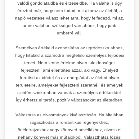
valódi gondolataidba és érzéseidbe. Ha valaha is úgy
érezted már, hogy nem tudod, mit akarsz az élettől, a
napló vezetése válasz lehet arra, hogy felfedezd, mi az,
amire valóban szükséged van ahhoz, hogy jobb
emberré válj.
Személyes értékeid azonosítása az ugródeszka ahhoz,
hogy kitaláld a számodra megfelelő személyes fejlődési
tervet. Nem lenne értelme olyan tulajdonságot
fejleszteni, ami ellentétes azzal, aki vagy. Ehelyett
fordítsd az idődet és az energiádat az életed olyan
területeire, amelyeket fejleszteni szeretnél, és amelyek
szintén szinkronban vannak a személyes értékeiddel.
Így érhetsz el tartós, pozitív változásokat az életedben.
Változtass az olvasmányok kiválasztásán. Ha általában
ragaszkodsz a romantikus regényekhez,
önéletrajzokhoz vagy könnyed novellákhoz, olvass el
néhány könyvet más műfajokból. Választhatsz főzési