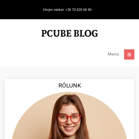
Hívjon minket: +36 70 629 06 90
Menü
RÓLUNK