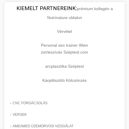
KIEMELT PARTNEREINK:
prémium kollagén a
Nutrinature oldalon
Vérvétel
Personal seo trainer Wien
zsírleszívás Széptest.com
arcplasztika Széptest
Kárpittisztító Kölcsönzés
-
CNC FORGÁCSOLÁS
-
VERSEK
-
AMEAMED ÜZEMORVOSI VIZSGÁLAT