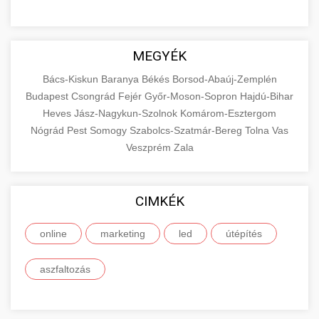
MEGYÉK
Bács-Kiskun
Baranya
Békés
Borsod-Abaúj-Zemplén
Budapest
Csongrád
Fejér
Győr-Moson-Sopron
Hajdú-Bihar
Heves
Jász-Nagykun-Szolnok
Komárom-Esztergom
Nógrád
Pest
Somogy
Szabolcs-Szatmár-Bereg
Tolna
Vas
Veszprém
Zala
CIMKÉK
online
marketing
led
útépítés
aszfaltozás