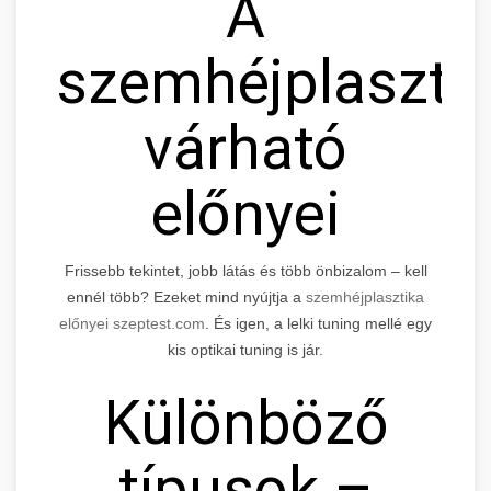
A
szemhéjplaszti
várható
előnyei
Frissebb tekintet, jobb látás és több önbizalom – kell
ennél több? Ezeket mind nyújtja a
szemhéjplasztika
előnyei szeptest.com
. És igen, a lelki tuning mellé egy
kis optikai tuning is jár.
Különböző
típusok –