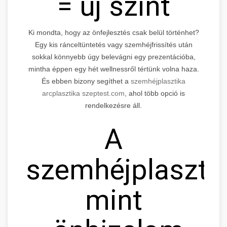
= új szint
Ki mondta, hogy az önfejlesztés csak belül történhet?
Egy kis ránceltüntetés vagy szemhéjfrissítés után
sokkal könnyebb úgy belevágni egy prezentációba,
mintha éppen egy hét wellnessről tértünk volna haza.
És ebben bizony segíthet a
szemhéjplasztika
arcplasztika szeptest.com
, ahol több opció is
rendelkezésre áll.
A
szemhéjplaszti
mint