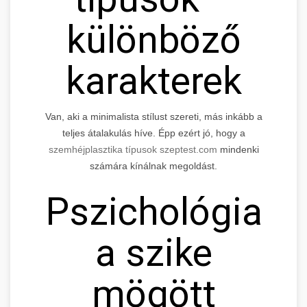
különböző
karakterek
Van, aki a minimalista stílust szereti, más inkább a
teljes átalakulás híve. Épp ezért jó, hogy a
szemhéjplasztika típusok szeptest.com
mindenki
számára kínálnak megoldást.
Pszichológia
a szike
mögött