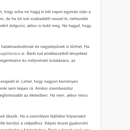
t, hogy soha ne hagyj ki két napot egymás után a
, de ha túl sok szabadidőt veszel ki, nehezebb
odért dolgozni, akkor is tedd meg. Ne hagyd, hogy
ár hatalmaskodónak és nagyképűnek is tűnhet. Ha
sajátítására
is. Bárki tud emlékezetből tényekkel
megértésére és mélyreható kutatására, az
g engedd el. Lehet, hogy nagyon keményen
 senki sem képes rá. Amikor szembesülsz
legfontosabb az életedben. Ha nem, akkor nincs
ek látszik. Ha a személyes fejlődési folyamatot
b kerülsz a céljaidhoz. Képes leszel gyakorolni
t morálodat a folytatáshoz. Ezek a tippek csak egy