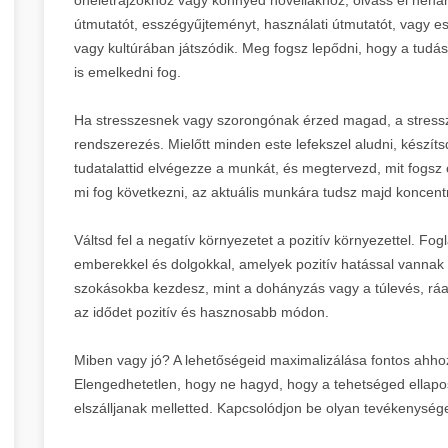
útmutatót, esszégyűjteményt, használati útmutatót, vagy e
vagy kultúrában játszódik. Meg fogsz lepődni, hogy a tudás
is emelkedni fog.
Ha stresszesnek vagy szorongónak érzed magad, a stress
rendszerezés. Mielőtt minden este lefekszel aludni, készí
tudatalattid elvégezze a munkát, és megtervezd, mit fogsz 
mi fog következni, az aktuális munkára tudsz majd koncentr
Váltsd fel a negatív környezetet a pozitív környezettel. F
emberekkel és dolgokkal, amelyek pozitív hatással vannak
szokásokba kezdesz, mint a dohányzás vagy a túlevés, rá
az idődet pozitív és hasznosabb módon.
Miben vagy jó? A lehetőségeid maximalizálása fontos ahhoz,
Elengedhetetlen, hogy ne hagyd, hogy a tehetséged ellap
elszálljanak melletted. Kapcsolódjon be olyan tevékenység