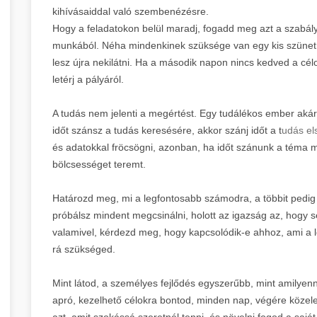
kihívásaiddal való szembenézésre.
Hogy a feladatokon belül maradj, fogadd meg azt a szabály
munkából. Néha mindenkinek szüksége van egy kis szünetre
lesz újra nekilátni. Ha a második napon nincs kedved a cél
letérj a pályáról.
A tudás nem jelenti a megértést. Egy tudálékos ember ak
időt szánsz a tudás keresésére, akkor szánj időt a t
udás el
és adatokkal fröcsögni, azonban, ha időt szánunk a téma 
bölcsességet teremt.
Határozd meg, mi a legfontosabb számodra, a többit pedi
próbálsz mindent megcsinálni, holott az igazság az, hogy
valamivel, kérdezd meg, hogy kapcsolódik-e ahhoz, ami a 
rá szükséged.
Mint látod, a személyes fejlődés egyszerűbb, mint amilyenn
apró, kezelhető célokra bontod, minden nap, végére közeleb
azt, amit szokássá szeretnél tenni, és növelni fogod a sajá