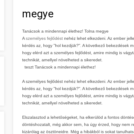
megye
Tanácsok a mindennapi élethez! Tolna megye
A
személyes fejlődést
nehéz lehet elkezdeni. Az ember jell
kérdés az, hogy "hol kezdjük?". A következő bekezdések m
hogy elérd azt a személyes fejlődést, amire mindig is vágy
technikát, amellyel növelheted a sikeredet.
teszt Tanácsok a mindennapi élethez!
A személyes fejlődést nehéz lehet elkezdeni. Az ember jel
kérdés az, hogy "hol kezdjük?". A következő bekezdések m
hogy elérd azt a személyes fejlődést, amire mindig is vágy
technikát, amellyel növelheted a sikeredet.
Elszalasztod a lehetőségeket, ha elkerülöd a fontos dönt
döntéshozatalt, még akkor sem, ha úgy érzed, hogy nem r
kizárólag az ösztöneidre. Még a hibákból is sokat tanulhat