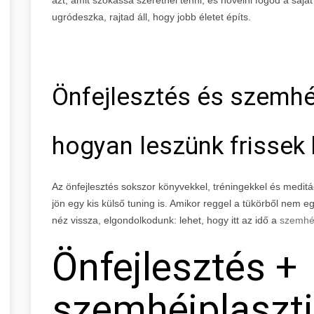
ugródeszka, rajtad áll, hogy jobb életet építs.
Önfejlesztés és szemhé
hogyan leszünk frissek k
Az önfejlesztés sokszor könyvekkel, tréningekkel és meditác
jön egy kis külső tuning is. Amikor reggel a tükörből nem 
néz vissza, elgondolkodunk: lehet, hogy itt az idő a
szemhéj
Önfejlesztés +
szemhéjplasztik