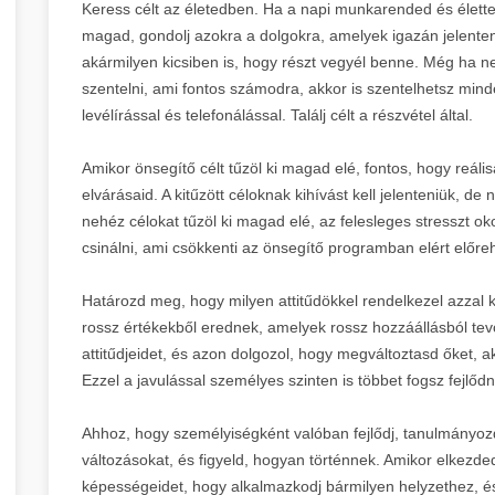
Keress célt az életedben. Ha a napi munkarended és élette
magad, gondolj azokra a dolgokra, amelyek igazán jelenten
akármilyen kicsiben is, hogy részt vegyél benne. Még ha n
szentelni, ami fontos számodra, akkor is szentelhetsz mi
levélírással és telefonálással. Találj célt a részvétel által.
Amikor önsegítő célt tűzöl ki magad elé, fontos, hogy re
elvárásaid. A kitűzött céloknak kihívást kell jelenteniük, de
nehéz célokat tűzöl ki magad elé, az felesleges stresszt o
csinálni, ami csökkenti az önsegítő programban elért előre
Határozd meg, hogy milyen attitűdökkel rendelkezel azzal 
rossz értékekből erednek, amelyek rossz hozzáállásból te
attitűdjeidet, és azon dolgozol, hogy megváltoztasd őket, 
Ezzel a javulással személyes szinten is többet fogsz fejlődn
Ahhoz, hogy személyiségként valóban fejlődj, tanulmányoz
változásokat, és figyeld, hogyan történnek. Amikor elkezded
képességeidet, hogy alkalmazkodj bármilyen helyzethez, és 