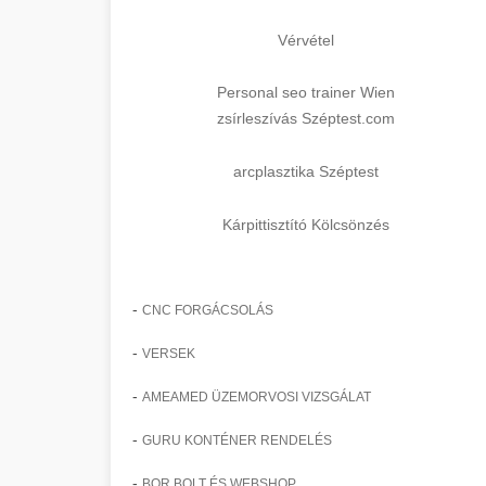
Vérvétel
Personal seo trainer Wien
zsírleszívás Széptest.com
arcplasztika Széptest
Kárpittisztító Kölcsönzés
-
CNC FORGÁCSOLÁS
-
VERSEK
-
AMEAMED ÜZEMORVOSI VIZSGÁLAT
-
GURU KONTÉNER RENDELÉS
-
BOR BOLT ÉS WEBSHOP