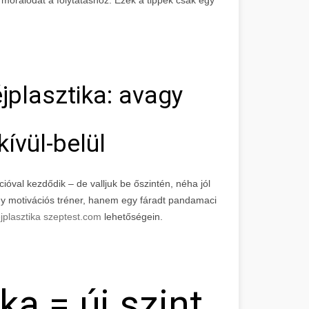
jplasztika: avagy
ívül-belül
ióval kezdődik – de valljuk be őszintén, néha jól
egy motivációs tréner, hanem egy fáradt pandamaci
plasztika szeptest.com
lehetőségein.
a = új szint