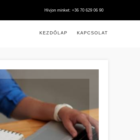
Hívjon minket: +36 70 629 06 90
KEZDŐLAP
KAPCSOLAT