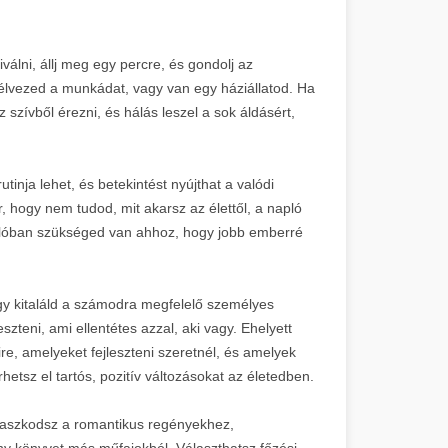
lni, állj meg egy percre, és gondolj az
 élvezed a munkádat, vagy van egy háziállatod. Ha
z szívből érezni, és hálás leszel a sok áldásért,
inja lehet, és betekintést nyújthat a valódi
 hogy nem tudod, mit akarsz az élettől, a napló
 valóban szükséged van ahhoz, hogy jobb emberré
y kitaláld a számodra megfelelő személyes
szteni, ami ellentétes azzal, aki vagy. Ehelyett
ire, amelyeket fejleszteni szeretnél, és amelyek
etsz el tartós, pozitív változásokat az életedben.
agaszkodsz a romantikus regényekhez,
ny könyvet más műfajokból. Választhatsz főzési