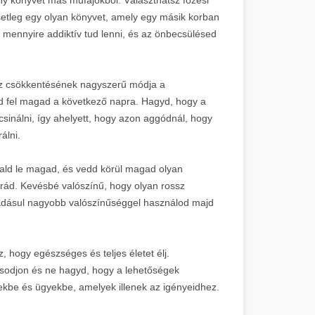
setleg egy olyan könyvet, amely egy másik korban
 mennyire addiktív tud lenni, és az önbecsülésed
z csökkentésének nagyszerű módja a
tsd fel magad a következő napra. Hagyd, hogy a
csinálni, így ahelyett, hogy azon aggódnál, hogy
álni.
oglald le magad, és vedd körül magad olyan
 rád. Kevésbé valószínű, hogy olyan rossz
adásul nagyobb valószínűséggel használod majd
 hogy egészséges és teljes életet élj.
osodjon és ne hagyd, hogy a lehetőségek
ekbe és ügyekbe, amelyek illenek az igényeidhez.