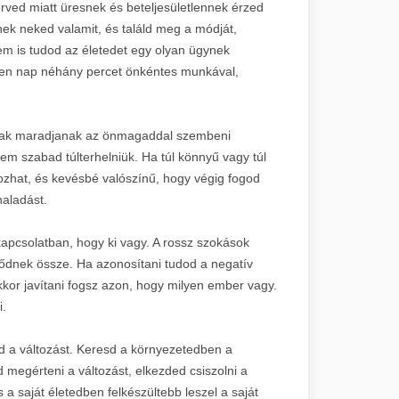
rved miatt üresnek és beteljesületlennek érzed
ek neked valamit, és találd meg a módját,
em is tudod az életedet egy olyan ügynek
nden nap néhány percet önkéntes munkával,
álisak maradjanak az önmagaddal szembeni
 nem szabad túlterhelniük. Ha túl könnyű vagy túl
kozhat, és kevésbé valószínű, hogy végig fogod
haladást.
kapcsolatban, hogy ki vagy. A rossz szokások
vődnek össze. Ha azonosítani tudod a negatív
akkor javítani fogsz azon, hogy milyen ember vagy.
i.
d a változást. Keresd a környezetedben a
 megérteni a változást, elkezded csiszolni a
a saját életedben felkészültebb leszel a saját