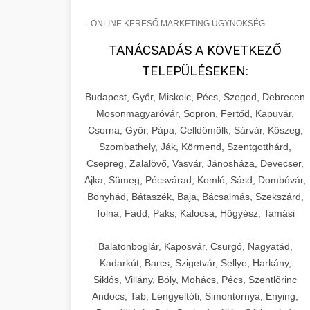
-
ONLINE KERESŐ MARKETING ÜGYNÖKSÉG
TANÁCSADÁS A KÖVETKEZŐ
TELEPÜLÉSEKEN:
Budapest, Győr, Miskolc, Pécs, Szeged, Debrecen
Mosonmagyaróvár, Sopron, Fertőd, Kapuvár,
Csorna, Győr, Pápa, Celldömölk, Sárvár, Kőszeg,
Szombathely, Ják, Körmend, Szentgotthárd,
Csepreg, Zalalövő, Vasvár, Jánosháza, Devecser,
Ajka, Sümeg, Pécsvárad, Komló, Sásd, Dombóvár,
Bonyhád, Bátaszék, Baja, Bácsalmás, Szekszárd,
Tolna, Fadd, Paks, Kalocsa, Hőgyész, Tamási
Balatonboglár, Kaposvár, Csurgó, Nagyatád,
Kadarkút, Barcs, Szigetvár, Sellye, Harkány,
Siklós, Villány, Bóly, Mohács, Pécs, Szentlőrinc
Andocs, Tab, Lengyeltóti, Simontornya, Enying,