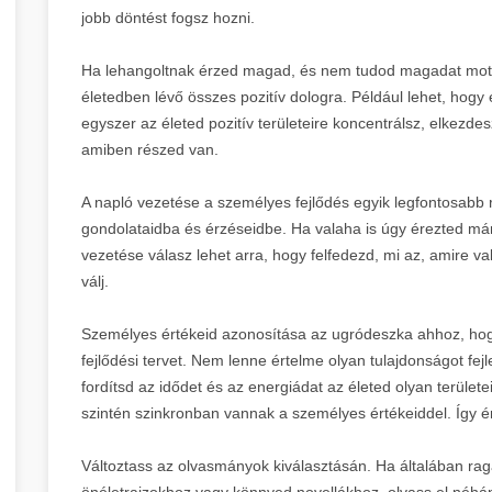
jobb döntést fogsz hozni.
Ha lehangoltnak érzed magad, és nem tudod magadat motivá
életedben lévő összes pozitív dologra. Például lehet, hogy
egyszer az életed pozitív területeire koncentrálsz, elkezdes
amiben részed van.
A napló vezetése a személyes fejlődés egyik legfontosabb rut
gondolataidba és érzéseidbe. Ha valaha is úgy érezted már,
vezetése válasz lehet arra, hogy felfedezd, mi az, amire
válj.
Személyes értékeid azonosítása az ugródeszka ahhoz, hog
fejlődési tervet. Nem lenne értelme olyan tulajdonságot fejle
fordítsd az idődet és az energiádat az életed olyan területe
szintén szinkronban vannak a személyes értékeiddel. Így érh
Változtass az olvasmányok kiválasztásán. Ha általában r
önéletrajzokhoz vagy könnyed novellákhoz, olvass el néhá