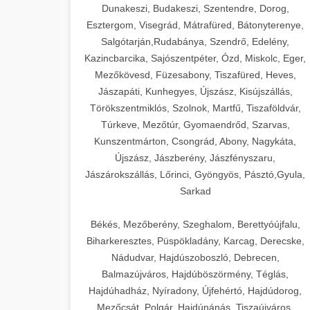
Dunakeszi, Budakeszi, Szentendre, Dorog,
Esztergom, Visegrád, Mátrafüred, Bátonyterenye,
Salgótarján,Rudabánya, Szendrő, Edelény,
Kazincbarcika, Sajószentpéter, Ózd, Miskolc, Eger,
Mezőkövesd, Füzesabony, Tiszafüred, Heves,
Jászapáti, Kunhegyes, Újszász, Kisújszállás,
Törökszentmiklós, Szolnok, Martfű, Tiszaföldvár,
Túrkeve, Mezőtúr, Gyomaendrőd, Szarvas,
Kunszentmárton, Csongrád, Abony, Nagykáta,
Újszász, Jászberény, Jászfényszaru,
Jászárokszállás, Lőrinci, Gyöngyös, Pásztó,Gyula,
Sarkad
Békés, Mezőberény, Szeghalom, Berettyóújfalu,
Biharkeresztes, Püspökladány, Karcag, Derecske,
Nádudvar, Hajdúszoboszló, Debrecen,
Balmazújváros, Hajdúböszörmény, Téglás,
Hajdúhadház, Nyíradony, Újfehértó, Hajdúdorog,
Mezőcsát, Polgár, Hajdúnánás, Tiszaújváros,