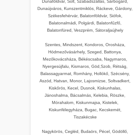
Dunaföldvár, Solt, Szabadszállás, Sárbogárd,
Dunaújváros, Kunszentmiklós, Ráckeve, Gárdony,
Székesfehérvár, Balatonföldvár, Siófok,
Balatonalmádi, Polgárdi, Balatonfűzfő,
Balatonfüred, Veszprém, Sátoraljaújhely
Szentes, Mindszent, Kondoros, Orosháza,
Hódmezővásárhely, Szeged, Battonya,
Mezőkovácsháza, Békéscsaba, Nagymaros,
Nyergesújfalu, Kismaros, Göd,Szob, Rétság,
Balassagyarmat, Romhány, Hollókő, Szécsény,
Aszód, Hatvan, Monor, Lajosmizse, Soltvadkert,
Kiskőrös, Kecel, Dusnok, Kiskunhalas,
Jánoshalma, Bácsalmás, Kelebia, Röszke,
Mórahalom, Kiskunmajsa, Kistelek,
Kiskunfélegyháza, Bugac, Kecskemét,
Tiszakécske
Nagykörös, Cegléd, Budaörs, Pécel, Gödöllő,