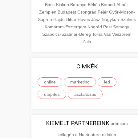
Bács-Kiskun
Baranya
Békés
Borsod-Abaúj-
Zemplén
Budapest
Csongrád
Fejér
Győr-Moson-
Sopron
Hajdú-Bihar
Heves
Jász-Nagykun-Szolnok
Komárom-Esztergom
Nógrád
Pest
Somogy
Szabolcs-Szatmár-Bereg
Tolna
Vas
Veszprém
Zala
CIMKÉK
online
marketing
led
útépítés
aszfaltozás
KIEMELT PARTNEREINK:
prémium
kollagén a Nutrinature oldalon