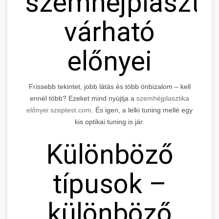
szemhéjplaszti
várható
előnyei
Frissebb tekintet, jobb látás és több önbizalom – kell
ennél több? Ezeket mind nyújtja a
szemhéjplasztika
előnyei szeptest.com
. És igen, a lelki tuning mellé egy
kis optikai tuning is jár.
Különböző
típusok –
különböző