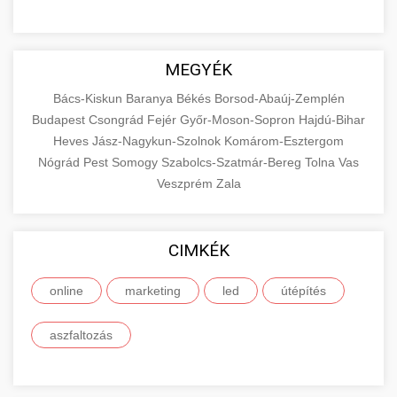
MEGYÉK
Bács-Kiskun
Baranya
Békés
Borsod-Abaúj-Zemplén
Budapest
Csongrád
Fejér
Győr-Moson-Sopron
Hajdú-Bihar
Heves
Jász-Nagykun-Szolnok
Komárom-Esztergom
Nógrád
Pest
Somogy
Szabolcs-Szatmár-Bereg
Tolna
Vas
Veszprém
Zala
CIMKÉK
online
marketing
led
útépítés
aszfaltozás