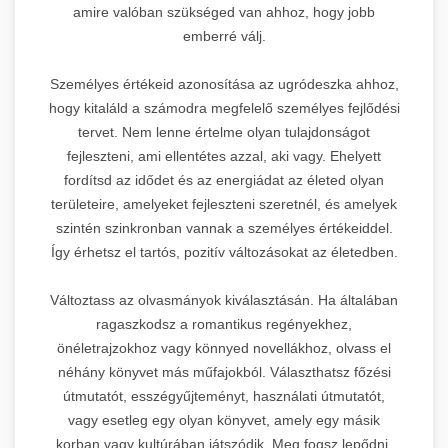
amire valóban szükséged van ahhoz, hogy jobb
emberré válj.
Személyes értékeid azonosítása az ugródeszka ahhoz,
hogy kitaláld a számodra megfelelő személyes fejlődési
tervet. Nem lenne értelme olyan tulajdonságot
fejleszteni, ami ellentétes azzal, aki vagy. Ehelyett
fordítsd az idődet és az energiádat az életed olyan
területeire, amelyeket fejleszteni szeretnél, és amelyek
szintén szinkronban vannak a személyes értékeiddel.
Így érhetsz el tartós, pozitív változásokat az életedben.
Változtass az olvasmányok kiválasztásán. Ha általában
ragaszkodsz a romantikus regényekhez,
önéletrajzokhoz vagy könnyed novellákhoz, olvass el
néhány könyvet más műfajokból. Választhatsz főzési
útmutatót, esszégyűjteményt, használati útmutatót,
vagy esetleg egy olyan könyvet, amely egy másik
korban vagy kultúrában játszódik. Meg fogsz lepődni,