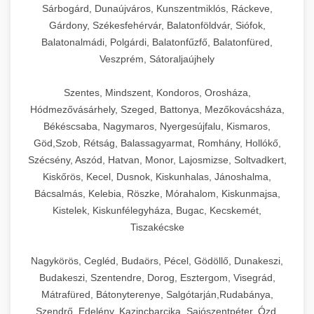
Sárbogárd, Dunaújváros, Kunszentmiklós, Ráckeve,
Gárdony, Székesfehérvár, Balatonföldvár, Siófok,
Balatonalmádi, Polgárdi, Balatonfűzfő, Balatonfüred,
Veszprém, Sátoraljaújhely
Szentes, Mindszent, Kondoros, Orosháza,
Hódmezővásárhely, Szeged, Battonya, Mezőkovácsháza,
Békéscsaba, Nagymaros, Nyergesújfalu, Kismaros,
Göd,Szob, Rétság, Balassagyarmat, Romhány, Hollókő,
Szécsény, Aszód, Hatvan, Monor, Lajosmizse, Soltvadkert,
Kiskőrös, Kecel, Dusnok, Kiskunhalas, Jánoshalma,
Bácsalmás, Kelebia, Röszke, Mórahalom, Kiskunmajsa,
Kistelek, Kiskunfélegyháza, Bugac, Kecskemét,
Tiszakécske
Nagykörös, Cegléd, Budaörs, Pécel, Gödöllő, Dunakeszi,
Budakeszi, Szentendre, Dorog, Esztergom, Visegrád,
Mátrafüred, Bátonyterenye, Salgótarján,Rudabánya,
Szendrő, Edelény, Kazincbarcika, Sajószentpéter, Ózd,