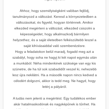
Ahhoz, hogy személyiségként valóban fejlődj,
tanulmányozd a változást. Keresd a környezetedben a
változásokat, és figyeld, hogyan történnek. Amikor
elkezded megérteni a változást, elkezded csiszolni a
képességeidet, hogy alkalmazkodj bármilyen
helyzethez, és a saját életedben felkészültebb leszel a
saját kihívásaiddal való szembenézésre.
Hogy a feladatokon belül maradj, fogadd meg azt a
szabályt, hogy soha ne hagyj ki két napot egymás után
a munkából. Néha mindenkinek szüksége van egy kis
szünetre, de ha túl sok szabadidőt veszel ki, nehezebb
lesz újra nekilátni. Ha a második napon nincs kedved a
célodért dolgozni, akkor is tedd meg. Ne hagyd, hogy
letérj a pályáról.
A tudás nem jelenti a megértést. Egy tudálékos ember
akár hatalmaskodónak és nagyképűnek is tűnhet. Ha