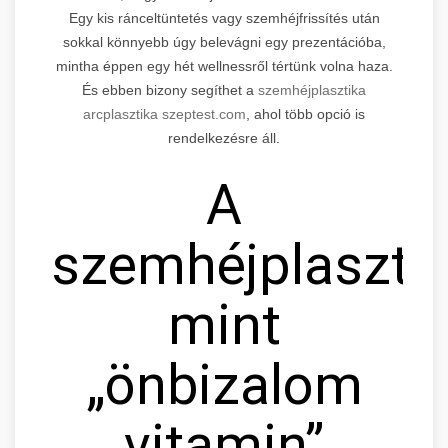
Egy kis ránceltüntetés vagy szemhéjfrissítés után
sokkal könnyebb úgy belevágni egy prezentációba,
mintha éppen egy hét wellnessről tértünk volna haza.
És ebben bizony segíthet a
szemhéjplasztika
arcplasztika szeptest.com
, ahol több opció is
rendelkezésre áll.
A
szemhéjplaszti
mint
„önbizalom
vitamin”