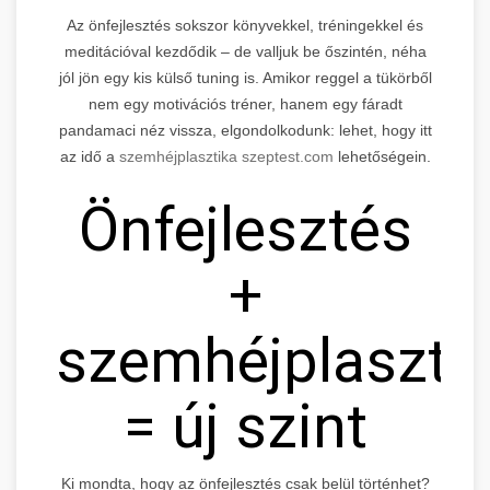
Az önfejlesztés sokszor könyvekkel, tréningekkel és
meditációval kezdődik – de valljuk be őszintén, néha
jól jön egy kis külső tuning is. Amikor reggel a tükörből
nem egy motivációs tréner, hanem egy fáradt
pandamaci néz vissza, elgondolkodunk: lehet, hogy itt
az idő a
szemhéjplasztika szeptest.com
lehetőségein.
Önfejlesztés
+
szemhéjplaszti
= új szint
Ki mondta, hogy az önfejlesztés csak belül történhet?