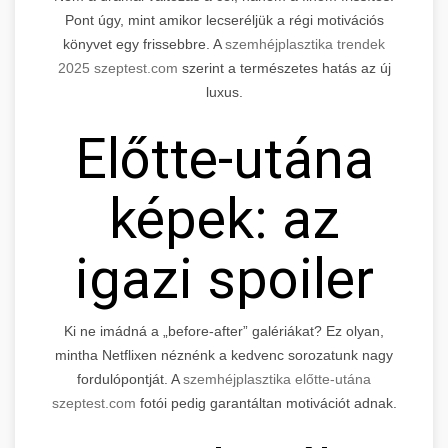
Pont úgy, mint amikor lecseréljük a régi motivációs
könyvet egy frissebbre. A
szemhéjplasztika trendek
2025 szeptest.com
szerint a természetes hatás az új
luxus.
Előtte-utána
képek: az
igazi spoiler
Ki ne imádná a „before-after” galériákat? Ez olyan,
mintha Netflixen néznénk a kedvenc sorozatunk nagy
fordulópontját. A
szemhéjplasztika előtte-utána
szeptest.com
fotói pedig garantáltan motivációt adnak.