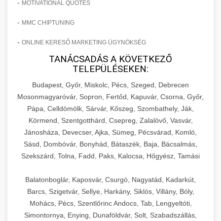
-
MOTIVATIONAL QUOTES
-
MMC CHIPTUNING
-
ONLINE KERESŐ MARKETING ÜGYNÖKSÉG
TANÁCSADÁS A KÖVETKEZŐ
TELEPÜLÉSEKEN:
Budapest, Győr, Miskolc, Pécs, Szeged, Debrecen
Mosonmagyaróvár, Sopron, Fertőd, Kapuvár, Csorna, Győr,
Pápa, Celldömölk, Sárvár, Kőszeg, Szombathely, Ják,
Körmend, Szentgotthárd, Csepreg, Zalalövő, Vasvár,
Jánosháza, Devecser, Ajka, Sümeg, Pécsvárad, Komló,
Sásd, Dombóvár, Bonyhád, Bátaszék, Baja, Bácsalmás,
Szekszárd, Tolna, Fadd, Paks, Kalocsa, Hőgyész, Tamási
Balatonboglár, Kaposvár, Csurgó, Nagyatád, Kadarkút,
Barcs, Szigetvár, Sellye, Harkány, Siklós, Villány, Bóly,
Mohács, Pécs, Szentlőrinc Andocs, Tab, Lengyeltóti,
Simontornya, Enying, Dunaföldvár, Solt, Szabadszállás,