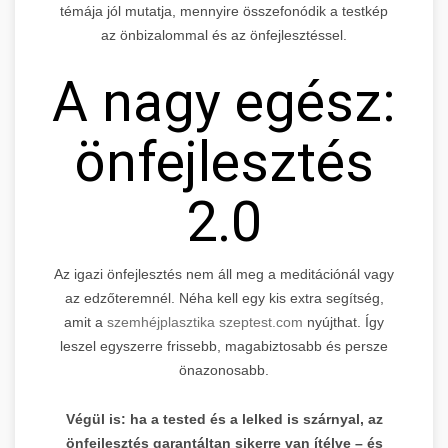
témája jól mutatja, mennyire összefonódik a testkép
az önbizalommal és az önfejlesztéssel.
A nagy egész:
önfejlesztés
2.0
Az igazi önfejlesztés nem áll meg a meditációnál vagy
az edzőteremnél. Néha kell egy kis extra segítség,
amit a
szemhéjplasztika szeptest.com
nyújthat. Így
leszel egyszerre frissebb, magabiztosabb és persze
önazonosabb.
Végül is: ha a tested és a lelked is szárnyal, az
önfejlesztés garantáltan sikerre van ítélve – és