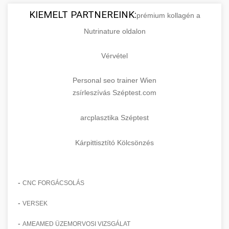
KIEMELT PARTNEREINK:
prémium kollagén a
Nutrinature oldalon
Vérvétel
Personal seo trainer Wien
zsírleszívás Széptest.com
arcplasztika Széptest
Kárpittisztító Kölcsönzés
-
CNC FORGÁCSOLÁS
-
VERSEK
-
AMEAMED ÜZEMORVOSI VIZSGÁLAT