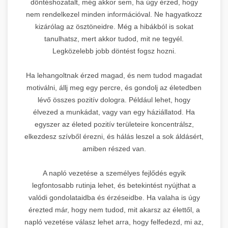
döntéshozatalt, még akkor sem, ha úgy érzed, hogy
nem rendelkezel minden információval. Ne hagyatkozz
kizárólag az ösztöneidre. Még a hibákból is sokat
tanulhatsz, mert akkor tudod, mit ne tegyél.
Legközelebb jobb döntést fogsz hozni.
Ha lehangoltnak érzed magad, és nem tudod magadat
motiválni, állj meg egy percre, és gondolj az életedben
lévő összes pozitív dologra. Például lehet, hogy
élvezed a munkádat, vagy van egy háziállatod. Ha
egyszer az életed pozitív területeire koncentrálsz,
elkezdesz szívből érezni, és hálás leszel a sok áldásért,
amiben részed van.
A napló vezetése a személyes fejlődés egyik
legfontosabb rutinja lehet, és betekintést nyújthat a
valódi gondolataidba és érzéseidbe. Ha valaha is úgy
érezted már, hogy nem tudod, mit akarsz az élettől, a
napló vezetése válasz lehet arra, hogy felfedezd, mi az,