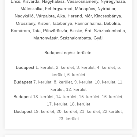
Encs, Kisvárda, Nagyhalász, Vásárosnamény, Nyíregyháza,
Mátészalka, Fehérgyarmat, Máriapócs, Nyírbátor,
Nagykálló, Várpalota, Ajka, Herend, Mór, Kincsesbánya,
Oroszlány, Kisbér, Tatabánya, Pannonhalma, Bábolna,
Komárom, Tata, Pilisvörösvár, Bicske, Érd, Százhalombatta,
Martonvásár, Százhalombatta, Gyál.
Budapest egész területe:
Budapest
1. kerület
,
2. kerület
,
3. kerület
,
4. kerület
,
5.
kerület
,
6. kerület
Budapest
7. kerület
,
8. kerület
,
9. kerület
,
10. kerület
,
11.
kerület
,
12. kerület
Budapest
13. kerület
,
14. kerület
,
15. kerület
,
16. kerület
,
17. kerület
,
18. kerület
Budapest
19. kerület
,
20. kerület
,
21. kerület
,
22.kerület
,
23. kerület