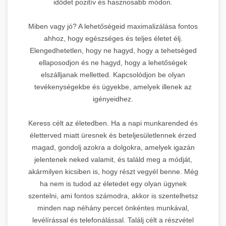
idődet pozitív és hasznosabb módon.
Miben vagy jó? A lehetőségeid maximalizálása fontos
ahhoz, hogy egészséges és teljes életet élj.
Elengedhetetlen, hogy ne hagyd, hogy a tehetséged
ellaposodjon és ne hagyd, hogy a lehetőségek
elszálljanak melletted. Kapcsolódjon be olyan
tevékenységekbe és ügyekbe, amelyek illenek az
igényeidhez.
Keress célt az életedben. Ha a napi munkarended és
életterved miatt üresnek és beteljesületlennek érzed
magad, gondolj azokra a dolgokra, amelyek igazán
jelentenek neked valamit, és találd meg a módját,
akármilyen kicsiben is, hogy részt vegyél benne. Még
ha nem is tudod az életedet egy olyan ügynek
szentelni, ami fontos számodra, akkor is szentelhetsz
minden nap néhány percet önkéntes munkával,
levélírással és telefonálással. Találj célt a részvétel