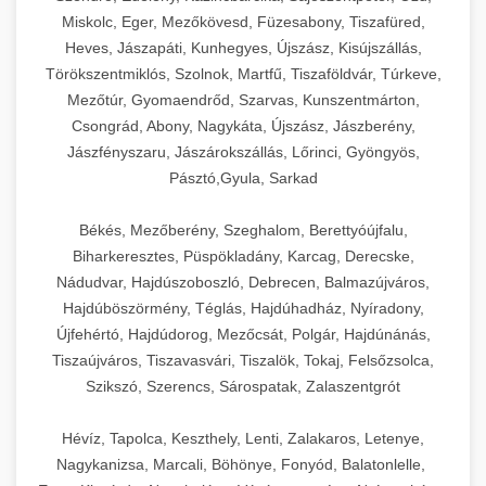
Miskolc, Eger, Mezőkövesd, Füzesabony, Tiszafüred,
Heves, Jászapáti, Kunhegyes, Újszász, Kisújszállás,
Törökszentmiklós, Szolnok, Martfű, Tiszaföldvár, Túrkeve,
Mezőtúr, Gyomaendrőd, Szarvas, Kunszentmárton,
Csongrád, Abony, Nagykáta, Újszász, Jászberény,
Jászfényszaru, Jászárokszállás, Lőrinci, Gyöngyös,
Pásztó,Gyula, Sarkad
Békés, Mezőberény, Szeghalom, Berettyóújfalu,
Biharkeresztes, Püspökladány, Karcag, Derecske,
Nádudvar, Hajdúszoboszló, Debrecen, Balmazújváros,
Hajdúböszörmény, Téglás, Hajdúhadház, Nyíradony,
Újfehértó, Hajdúdorog, Mezőcsát, Polgár, Hajdúnánás,
Tiszaújváros, Tiszavasvári, Tiszalök, Tokaj, Felsőzsolca,
Szikszó, Szerencs, Sárospatak, Zalaszentgrót
Hévíz, Tapolca, Keszthely, Lenti, Zalakaros, Letenye,
Nagykanizsa, Marcali, Böhönye, Fonyód, Balatonlelle,