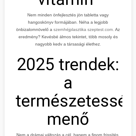
Nem minden önfejlesztés jön tabletta vagy
hangoskönyv formájában. Néha a legjobb
önbizalomnövelő a
szemhéjplasztika szeptest.com
. Az
eredmény? Kevésbé álmos tekintet, több mosoly és
nagyobb kedv a társasági élethez.
2025 trendek:
a
természetessé
menő
Nem a drámai változás a cél, hanem a finom frissítés.