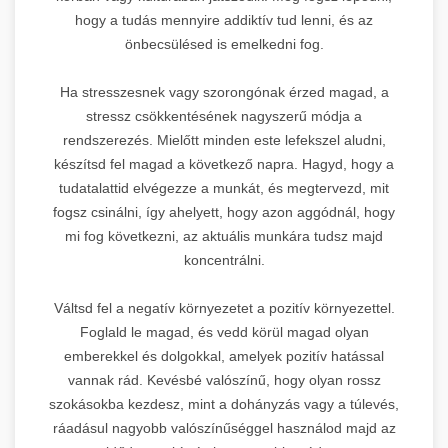
hogy a tudás mennyire addiktív tud lenni, és az
önbecsülésed is emelkedni fog.
Ha stresszesnek vagy szorongónak érzed magad, a
stressz csökkentésének nagyszerű módja a
rendszerezés. Mielőtt minden este lefekszel aludni,
készítsd fel magad a következő napra. Hagyd, hogy a
tudatalattid elvégezze a munkát, és megtervezd, mit
fogsz csinálni, így ahelyett, hogy azon aggódnál, hogy
mi fog következni, az aktuális munkára tudsz majd
koncentrálni.
Váltsd fel a negatív környezetet a pozitív környezettel.
Foglald le magad, és vedd körül magad olyan
emberekkel és dolgokkal, amelyek pozitív hatással
vannak rád. Kevésbé valószínű, hogy olyan rossz
szokásokba kezdesz, mint a dohányzás vagy a túlevés,
ráadásul nagyobb valószínűséggel használod majd az