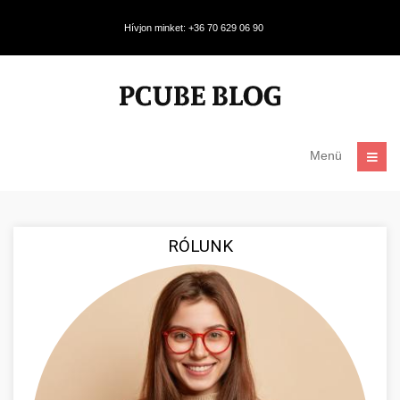
Hívjon minket: +36 70 629 06 90
Menü
RÓLUNK