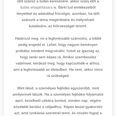
időt szánsz a tudás keresésére, akkor szánj időt a
t
udás elsajátítására
is. Bárki tud emlékezetből
tényekkel és adatokkal fröcsögni, azonban, ha időt
szánunk a téma megértésére és mélyreható
kutatására, az bölcsességet teremt.
Határozd meg, mi a legfontosabb számodra, a többit
pedig engedd el. Lehet, hogy nagyon keményen
próbálsz mindent megcsinálni, holott az igazság az,
hogy senki sem képes rá. Amikor szembesülsz
valamivel, kérdezd meg, hogy kapcsolódik-e ahhoz,
ami a legfontosabb az életedben. Ha nem, akkor nincs
rá szükséged.
Mint látod, a személyes fejlődés egyszerűbb, mint
amilyennek látszik. Ha a személyes fejlődési folyamatot
apró, kezelhető célokra bontod, minden nap, végére
közelebb kerülsz a céljaidhoz. Képes leszel gyakorolni
azt, amit szokássá szeretnél tenni, és növelni fogod a