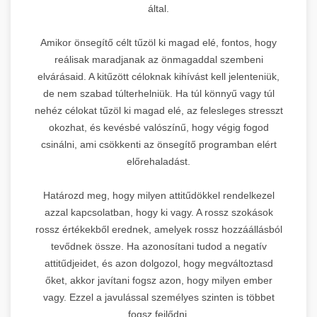
által.
Amikor önsegítő célt tűzöl ki magad elé, fontos, hogy
reálisak maradjanak az önmagaddal szembeni
elvárásaid. A kitűzött céloknak kihívást kell jelenteniük,
de nem szabad túlterhelniük. Ha túl könnyű vagy túl
nehéz célokat tűzöl ki magad elé, az felesleges stresszt
okozhat, és kevésbé valószínű, hogy végig fogod
csinálni, ami csökkenti az önsegítő programban elért
előrehaladást.
Határozd meg, hogy milyen attitűdökkel rendelkezel
azzal kapcsolatban, hogy ki vagy. A rossz szokások
rossz értékekből erednek, amelyek rossz hozzáállásból
tevődnek össze. Ha azonosítani tudod a negatív
attitűdjeidet, és azon dolgozol, hogy megváltoztasd
őket, akkor javítani fogsz azon, hogy milyen ember
vagy. Ezzel a javulással személyes szinten is többet
fogsz fejlődni.