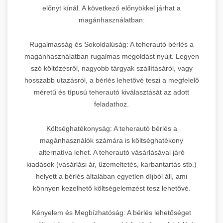
előnyt kínál. A következő előnyökkel járhat a
magánhasználatban:
Rugalmasság és Sokoldalúság: A teherautó bérlés a
magánhasználatban rugalmas megoldást nyújt. Legyen
szó költözésről, nagyobb tárgyak szállításáról, vagy
hosszabb utazásról, a bérlés lehetővé teszi a megfelelő
méretű és típusú teherautó kiválasztását az adott
feladathoz.
Költséghatékonyság: A teherautó bérlés a
magánhasználók számára is költséghatékony
alternatíva lehet. A teherautó vásárlásával járó
kiadások (vásárlási ár, üzemeltetés, karbantartás stb.)
helyett a bérlés általában egyetlen díjból áll, ami
könnyen kezelhető költségelemzést tesz lehetővé.
Kényelem és Megbízhatóság: A bérlés lehetőséget