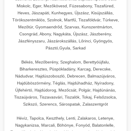
Miskolc, Eger, Mezőkövesd, Füzesabony, Tiszafüred,
Heves, Jászapáti, Kunhegyes, Újszász, Kisújszállás,
Törökszentmiklós, Szolnok, Martfű, Tiszaföldvár, Túrkeve,
Mezőtúr, Gyomaendrőd, Szarvas, Kunszentmárton,
Csongrád, Abony, Nagykáta, Újszász, Jászberény,
Jászfényszaru, Jászárokszállás, Lőrinci, Gyöngyös,
Pásztó,Gyula, Sarkad
Békés, Mezőberény, Szeghalom, Berettyóújfalu,
Biharkeresztes, Püspökladány, Karcag, Derecske,
Nádudvar, Hajdúszoboszló, Debrecen, Balmazújváros,
Hajdúböszörmény, Téglás, Hajdúhadház, Nyíradony,
Újfehértó, Hajdúdorog, Mezőcsát, Polgár, Hajdúnánás,
Tiszaújváros, Tiszavasvári, Tiszalök, Tokaj, Felsőzsolca,
Szikszó, Szerencs, Sárospatak, Zalaszentgrót
Hévíz, Tapolca, Keszthely, Lenti, Zalakaros, Letenye,
Nagykanizsa, Marcali, Böhönye, Fonyód, Balatonlelle,