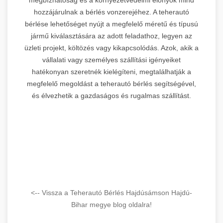
hozzájárulnak a bérlés vonzerejéhez. A teherautó
bérlése lehetőséget nyújt a megfelelő méretű és típusú
jármű kiválasztására az adott feladathoz, legyen az
üzleti projekt, költözés vagy kikapcsolódás. Azok, akik a
vállalati vagy személyes szállítási igényeiket
hatékonyan szeretnék kielégíteni, megtalálhatják a
megfelelő megoldást a teherautó bérlés segítségével,
és élvezhetik a gazdaságos és rugalmas szállítást.
<-- Vissza a Teherautó Bérlés Hajdúsámson Hajdú-
Bihar megye blog oldalra!