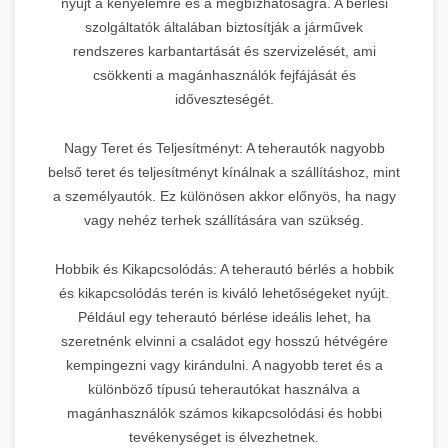
nyújt a kényelemre és a megbízhatóságra. A bérlési
szolgáltatók általában biztosítják a járművek
rendszeres karbantartását és szervizelését, ami
csökkenti a magánhasználók fejfájását és
időveszteségét.
Nagy Teret és Teljesítményt: A teherautók nagyobb
belső teret és teljesítményt kínálnak a szállításhoz, mint
a személyautók. Ez különösen akkor előnyös, ha nagy
vagy nehéz terhek szállítására van szükség.
Hobbik és Kikapcsolódás: A teherautó bérlés a hobbik
és kikapcsolódás terén is kiváló lehetőségeket nyújt.
Például egy teherautó bérlése ideális lehet, ha
szeretnénk elvinni a családot egy hosszú hétvégére
kempingezni vagy kirándulni. A nagyobb teret és a
különböző típusú teherautókat használva a
magánhasználók számos kikapcsolódási és hobbi
tevékenységet is élvezhetnek.