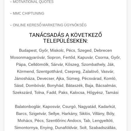
-
MOTIVATIONAL QUOTES
-
MMC CHIPTUNING
-
ONLINE KERESŐ MARKETING ÜGYNÖKSÉG
TANÁCSADÁS A KÖVETKEZŐ
TELEPÜLÉSEKEN:
Budapest, Győr, Miskolc, Pécs, Szeged, Debrecen
Mosonmagyaróvár, Sopron, Fertőd, Kapuvár, Csorna, Győr,
Pápa, Celldömölk, Sárvár, Kőszeg, Szombathely, Ják,
Körmend, Szentgotthárd, Csepreg, Zalalövő, Vasvár,
Jánosháza, Devecser, Ajka, Sümeg, Pécsvárad, Komló,
Sásd, Dombóvár, Bonyhád, Bátaszék, Baja, Bácsalmás,
Szekszárd, Tolna, Fadd, Paks, Kalocsa, Hőgyész, Tamási
Balatonboglár, Kaposvár, Csurgó, Nagyatád, Kadarkút,
Barcs, Szigetvár, Sellye, Harkány, Siklós, Villány, Bóly,
Mohács, Pécs, Szentlőrinc Andocs, Tab, Lengyeltóti,
Simontornya, Enying, Dunaföldvár, Solt, Szabadszállás,