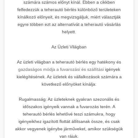
számára számos előnyt kínál. Ebben a cikkben
felfedezzük a teherautó bérlés különböző területeken
kínálkozó előnyeit, és megvizsgáljuk, miért választják
egyre többen ezt az alternatívát a teherautó vásárlás
helyett.
Az Üzleti Világban
Az üzleti világban a teherautó bérlés egy hatékony és
gazdaságos módja a fuvarozási és szállítási
igények
kielégítésének. Az üzletek és vállalkozások számára a
következő előnyöket kínálja:
Rugalmasság: Az üzleteknek gyakran szezonális és
időszakos igényeik vannak a fuvarozás terén. A
teherautó bérlés lehetővé teszi számukra, hogy
igényeikhez igazított flottát állítsanak össze, és csak
akkor vegyenek igénybe járműveket, amikor szükségük
van rájuk.