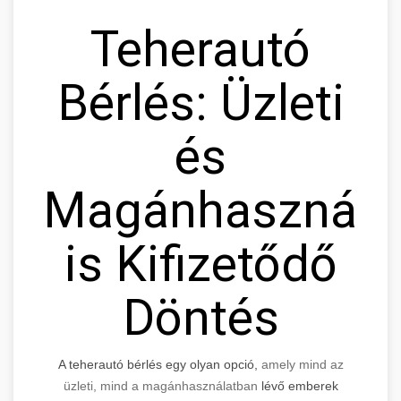
Teherautó
Bérlés: Üzleti
és
Magánhasznála
is Kifizetődő
Döntés
A teherautó bérlés egy olyan opció,
amely mind az
üzleti, mind a magánhasználatban
lévő emberek