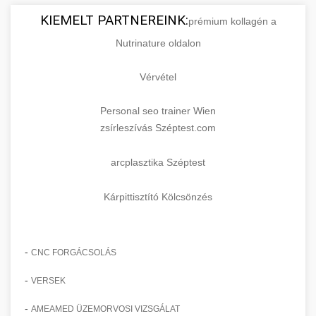
KIEMELT PARTNEREINK:
prémium kollagén a
Nutrinature oldalon
Vérvétel
Personal seo trainer Wien
zsírleszívás Széptest.com
arcplasztika Széptest
Kárpittisztító Kölcsönzés
-
CNC FORGÁCSOLÁS
-
VERSEK
-
AMEAMED ÜZEMORVOSI VIZSGÁLAT