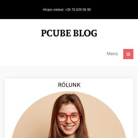
Hívjon minket: +36 70 629 06 90
Menü
RÓLUNK