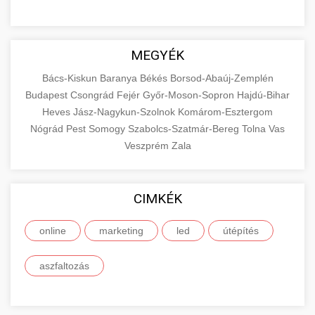
MEGYÉK
Bács-Kiskun
Baranya
Békés
Borsod-Abaúj-Zemplén
Budapest
Csongrád
Fejér
Győr-Moson-Sopron
Hajdú-Bihar
Heves
Jász-Nagykun-Szolnok
Komárom-Esztergom
Nógrád
Pest
Somogy
Szabolcs-Szatmár-Bereg
Tolna
Vas
Veszprém
Zala
CIMKÉK
online
marketing
led
útépítés
aszfaltozás