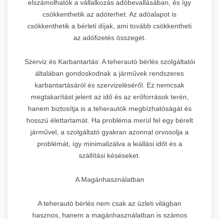
elszámolhatók a vállalkozás adóbevallásában, és így
csökkenthetik az adóterhet. Az adóalapot is
csökkenthetik a bérleti díjak, ami tovább csökkentheti
az adófizetés összegét.
Szerviz és Karbantartás: A teherautó bérlés szolgáltatói
általában gondoskodnak a járművek rendszeres
karbantartásáról és szervizeléséről. Ez nemcsak
megtakarítást jelent az idő és az erőforrások terén,
hanem biztosítja is a teherautók megbízhatóságát és
hosszú élettartamát. Ha probléma merül fel egy bérelt
járművel, a szolgáltató gyakran azonnal orvosolja a
problémát, így minimalizálva a leállási időt és a
szállítási késéseket.
A Magánhasználatban
A teherautó bérlés nem csak az üzleti világban
hasznos, hanem a magánhasználatban is számos