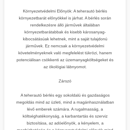
Környezetvédelmi Előnyök: A teherautó bérlés
környezetbarát előnyökkel is járhat. A bérlés során
rendelkezésre álló járművek általában
környezetbarátabbak és kisebb károsanyag-
kibocsátásúak lehetnek, mint a saját tulajdonú
járművek. Ez nemcsak a környezetvédelmi
követelményeknek való megfelelést tükrözi, hanem
potenciálisan csökkenti az üzemanyagköltségeket és
az ökológiai lábnyomot.
Zárszó
A teherautó bérlés egy sokoldalú és gazdaságos
megoldás mind az üzleti, mind a magánhasználatban
lévő emberek számára. A rugalmasság, a
költséghatékonyság, a karbantartás és szerviz
biztosítása, az adóelőnyök, a kényelem, a
megbízhatóság és a környezetvédelmi előnyök mind