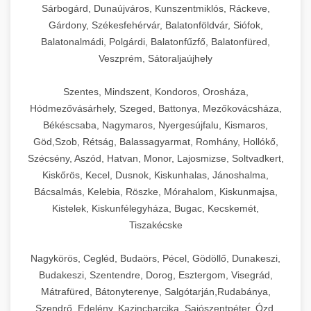
Sárbogárd, Dunaújváros, Kunszentmiklós, Ráckeve,
Gárdony, Székesfehérvár, Balatonföldvár, Siófok,
Balatonalmádi, Polgárdi, Balatonfűzfő, Balatonfüred,
Veszprém, Sátoraljaújhely
Szentes, Mindszent, Kondoros, Orosháza,
Hódmezővásárhely, Szeged, Battonya, Mezőkovácsháza,
Békéscsaba, Nagymaros, Nyergesújfalu, Kismaros,
Göd,Szob, Rétság, Balassagyarmat, Romhány, Hollókő,
Szécsény, Aszód, Hatvan, Monor, Lajosmizse, Soltvadkert,
Kiskőrös, Kecel, Dusnok, Kiskunhalas, Jánoshalma,
Bácsalmás, Kelebia, Röszke, Mórahalom, Kiskunmajsa,
Kistelek, Kiskunfélegyháza, Bugac, Kecskemét,
Tiszakécske
Nagykörös, Cegléd, Budaörs, Pécel, Gödöllő, Dunakeszi,
Budakeszi, Szentendre, Dorog, Esztergom, Visegrád,
Mátrafüred, Bátonyterenye, Salgótarján,Rudabánya,
Szendrő, Edelény, Kazincbarcika, Sajószentpéter, Ózd,