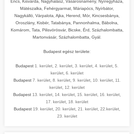
Encs, Kisvárda, Nagyhalász, Vásárosnamény, Nyíregyháza,
Mátészalka, Fehérgyarmat, Máriapócs, Nyírbátor,
Nagykálló, Várpalota, Ajka, Herend, Mór, Kincsesbánya,
Oroszlány, Kisbér, Tatabánya, Pannonhalma, Bábolna,
Komárom, Tata, Pilisvörösvár, Bicske, Érd, Százhalombatta,
Martonvásár, Százhalombatta, Gyál.
Budapest egész területe:
Budapest
1. kerület
,
2. kerület
,
3. kerület
,
4. kerület
,
5.
kerület
,
6. kerület
Budapest
7. kerület
,
8. kerület
,
9. kerület
,
10. kerület
,
11.
kerület
,
12. kerület
Budapest
13. kerület
,
14. kerület
,
15. kerület
,
16. kerület
,
17. kerület
,
18. kerület
Budapest
19. kerület
,
20. kerület
,
21. kerület
,
22.kerület
,
23. kerület