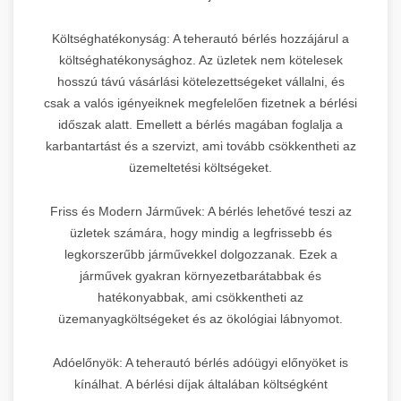
Költséghatékonyság: A teherautó bérlés hozzájárul a
költséghatékonysághoz. Az üzletek nem kötelesek
hosszú távú vásárlási kötelezettségeket vállalni, és
csak a valós igényeiknek megfelelően fizetnek a bérlési
időszak alatt. Emellett a bérlés magában foglalja a
karbantartást és a szervizt, ami tovább csökkentheti az
üzemeltetési költségeket.
Friss és Modern Járművek: A bérlés lehetővé teszi az
üzletek számára, hogy mindig a legfrissebb és
legkorszerűbb járművekkel dolgozzanak. Ezek a
járművek gyakran környezetbarátabbak és
hatékonyabbak, ami csökkentheti az
üzemanyagköltségeket és az ökológiai lábnyomot.
Adóelőnyök: A teherautó bérlés adóügyi előnyöket is
kínálhat. A bérlési díjak általában költségként