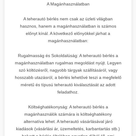
A Magánhasználatban
A teherautó bérlés nem csak az üzleti világban
hasznos, hanem a magánhasználatban is számos
előnyt kínál. A következő előnyökkel járhat a
magánhasználatban:
Rugalmasság és Sokoldalúság: A teherautó bérlés a
magánhasználatban rugalmas megoldást nyújt. Legyen
szó költözésről, nagyobb tárgyak szállításáról, vagy
hosszabb utazásról, a bérlés lehetővé teszi a megfelelő
méretű és típusú teherautó kiválasztását az adott
feladathoz.
Költséghatékonyság: A teherautó bérlés a
magánhasználók számára is költséghatékony
alternatíva lehet. A teherautó vásárlásával járó
kiadások (vásárlási ár, üzemeltetés, karbantartás stb.)
helyett a bérlés általában egyetlen díjból áll, ami