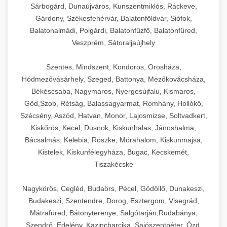
Sárbogárd, Dunaújváros, Kunszentmiklós, Ráckeve,
Gárdony, Székesfehérvár, Balatonföldvár, Siófok,
Balatonalmádi, Polgárdi, Balatonfűzfő, Balatonfüred,
Veszprém, Sátoraljaújhely
Szentes, Mindszent, Kondoros, Orosháza,
Hódmezővásárhely, Szeged, Battonya, Mezőkovácsháza,
Békéscsaba, Nagymaros, Nyergesújfalu, Kismaros,
Göd,Szob, Rétság, Balassagyarmat, Romhány, Hollókő,
Szécsény, Aszód, Hatvan, Monor, Lajosmizse, Soltvadkert,
Kiskőrös, Kecel, Dusnok, Kiskunhalas, Jánoshalma,
Bácsalmás, Kelebia, Röszke, Mórahalom, Kiskunmajsa,
Kistelek, Kiskunfélegyháza, Bugac, Kecskemét,
Tiszakécske
Nagykörös, Cegléd, Budaörs, Pécel, Gödöllő, Dunakeszi,
Budakeszi, Szentendre, Dorog, Esztergom, Visegrád,
Mátrafüred, Bátonyterenye, Salgótarján,Rudabánya,
Szendrő, Edelény, Kazincbarcika, Sajószentpéter, Ózd,