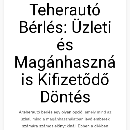
Teherautó
Bérlés: Üzleti
és
Magánhasznála
is Kifizetődő
Döntés
A teherautó bérlés egy olyan opció,
amely mind az
üzleti, mind a magánhasználatban
lévő emberek
számára számos előnyt kínál. Ebben a cikkben