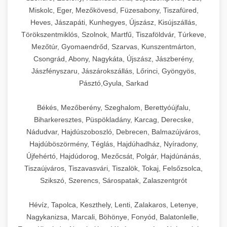
Miskolc, Eger, Mezőkövesd, Füzesabony, Tiszafüred,
Heves, Jászapáti, Kunhegyes, Újszász, Kisújszállás,
Törökszentmiklós, Szolnok, Martfű, Tiszaföldvár, Túrkeve,
Mezőtúr, Gyomaendrőd, Szarvas, Kunszentmárton,
Csongrád, Abony, Nagykáta, Újszász, Jászberény,
Jászfényszaru, Jászárokszállás, Lőrinci, Gyöngyös,
Pásztó,Gyula, Sarkad
Békés, Mezőberény, Szeghalom, Berettyóújfalu,
Biharkeresztes, Püspökladány, Karcag, Derecske,
Nádudvar, Hajdúszoboszló, Debrecen, Balmazújváros,
Hajdúböszörmény, Téglás, Hajdúhadház, Nyíradony,
Újfehértó, Hajdúdorog, Mezőcsát, Polgár, Hajdúnánás,
Tiszaújváros, Tiszavasvári, Tiszalök, Tokaj, Felsőzsolca,
Szikszó, Szerencs, Sárospatak, Zalaszentgrót
Hévíz, Tapolca, Keszthely, Lenti, Zalakaros, Letenye,
Nagykanizsa, Marcali, Böhönye, Fonyód, Balatonlelle,