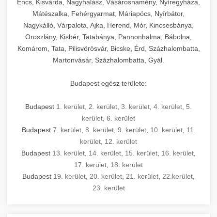
Encs, Kisvárda, Nagyhalász, Vásárosnamény, Nyíregyháza,
Mátészalka, Fehérgyarmat, Máriapócs, Nyírbátor,
Nagykálló, Várpalota, Ajka, Herend, Mór, Kincsesbánya,
Oroszlány, Kisbér, Tatabánya, Pannonhalma, Bábolna,
Komárom, Tata, Pilisvörösvár, Bicske, Érd, Százhalombatta,
Martonvásár, Százhalombatta, Gyál.
Budapest egész területe:
Budapest
1. kerület
,
2. kerület
,
3. kerület
,
4. kerület
,
5.
kerület
,
6. kerület
Budapest
7. kerület
,
8. kerület
,
9. kerület
,
10. kerület
,
11.
kerület
,
12. kerület
Budapest
13. kerület
,
14. kerület
,
15. kerület
,
16. kerület
,
17. kerület
,
18. kerület
Budapest
19. kerület
,
20. kerület
,
21. kerület
,
22.kerület
,
23. kerület