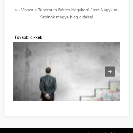
<-- Vissza a Teherautó Bérlés Nagykörű Jász-Nagykun-
Szolnok megye blog oldalra!
További cikkek
Great Information If You're In Need Of Self-Help Jász-Nagyku