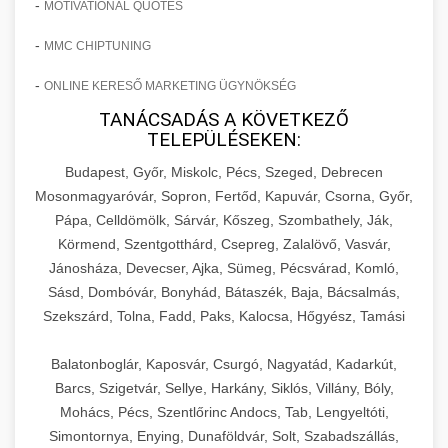
-
MOTIVATIONAL QUOTES
-
MMC CHIPTUNING
-
ONLINE KERESŐ MARKETING ÜGYNÖKSÉG
TANÁCSADÁS A KÖVETKEZŐ
TELEPÜLÉSEKEN:
Budapest, Győr, Miskolc, Pécs, Szeged, Debrecen
Mosonmagyaróvár, Sopron, Fertőd, Kapuvár, Csorna, Győr,
Pápa, Celldömölk, Sárvár, Kőszeg, Szombathely, Ják,
Körmend, Szentgotthárd, Csepreg, Zalalövő, Vasvár,
Jánosháza, Devecser, Ajka, Sümeg, Pécsvárad, Komló,
Sásd, Dombóvár, Bonyhád, Bátaszék, Baja, Bácsalmás,
Szekszárd, Tolna, Fadd, Paks, Kalocsa, Hőgyész, Tamási
Balatonboglár, Kaposvár, Csurgó, Nagyatád, Kadarkút,
Barcs, Szigetvár, Sellye, Harkány, Siklós, Villány, Bóly,
Mohács, Pécs, Szentlőrinc Andocs, Tab, Lengyeltóti,
Simontornya, Enying, Dunaföldvár, Solt, Szabadszállás,