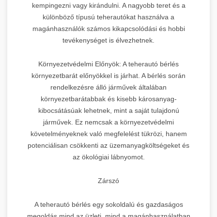
kempingezni vagy kirándulni. A nagyobb teret és a
különböző típusú teherautókat használva a
magánhasználók számos kikapcsolódási és hobbi
tevékenységet is élvezhetnek.
Környezetvédelmi Előnyök: A teherautó bérlés
környezetbarát előnyökkel is járhat. A bérlés során
rendelkezésre álló járművek általában
környezetbarátabbak és kisebb károsanyag-
kibocsátásúak lehetnek, mint a saját tulajdonú
járművek. Ez nemcsak a környezetvédelmi
követelményeknek való megfelelést tükrözi, hanem
potenciálisan csökkenti az üzemanyagköltségeket és
az ökológiai lábnyomot.
Zárszó
A teherautó bérlés egy sokoldalú és gazdaságos
megoldás mind az üzleti, mind a magánhasználatban