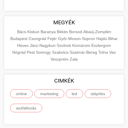
MEGYÉK
Bács-Kiskun
Baranya
Békés
Borsod-Abaúj-Zemplén
Budapest
Csongrád
Fejér
Győr-Moson-Sopron
Hajdú-Bihar
Heves
Jász-Nagykun-Szolnok
Komárom-Esztergom
Nógrád
Pest
Somogy
Szabolcs-Szatmár-Bereg
Tolna
Vas
Veszprém
Zala
CIMKÉK
online
marketing
led
útépítés
aszfaltozás