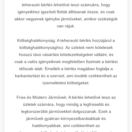
teherautó bérlés lehetővé teszi számukra, hogy
igényeikhez igazított flottát állítsanak össze, és csak
akkor vegyenek igénybe járműveket, amikor szükségük
van rájuk.
Költséghatékonyság: A teherautó bérlés hozzájárul a
költséghatékonysághoz. Az üzletek nem kötelesek
hosszú távú vásárlási kötelezettségeket vállalni, és
csak a valós igényeiknek megfelelően fizetnek a bérlési
időszak alatt. Emellett a bérlés magában foglalja a
karbantartást és a szervizt, ami tovább csökkentheti az
üzemeltetési költségeket.
Friss és Modern Járművek: A bérlés lehetővé teszi az
üzletek számára, hogy mindig a legfrissebb és
legkorszerűbb járművekkel dolgozzanak. Ezek a
járművek gyakran környezetbarátabbak és
hatékonyabbak, ami csökkentheti az