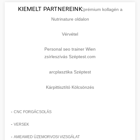
KIEMELT PARTNEREINK:
prémium kollagén a
Nutrinature oldalon
Vérvétel
Personal seo trainer Wien
zsírleszívás Széptest.com
arcplasztika Széptest
Kárpittisztító Kölcsönzés
-
CNC FORGÁCSOLÁS
-
VERSEK
-
AMEAMED ÜZEMORVOSI VIZSGÁLAT