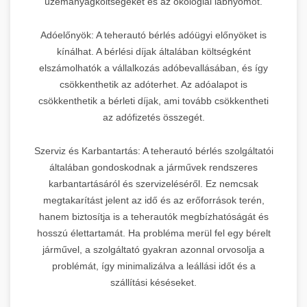
üzemanyagköltségeket és az ökológiai lábnyomot.
Adóelőnyök: A teherautó bérlés adóügyi előnyöket is
kínálhat. A bérlési díjak általában költségként
elszámolhatók a vállalkozás adóbevallásában, és így
csökkenthetik az adóterhet. Az adóalapot is
csökkenthetik a bérleti díjak, ami tovább csökkentheti
az adófizetés összegét.
Szerviz és Karbantartás: A teherautó bérlés szolgáltatói
általában gondoskodnak a járművek rendszeres
karbantartásáról és szervizeléséről. Ez nemcsak
megtakarítást jelent az idő és az erőforrások terén,
hanem biztosítja is a teherautók megbízhatóságát és
hosszú élettartamát. Ha probléma merül fel egy bérelt
járművel, a szolgáltató gyakran azonnal orvosolja a
problémát, így minimalizálva a leállási időt és a
szállítási késéseket.