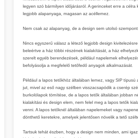
legyen szó bármilyen időjárásról. A gerinceket erre a célra ké
legjobb alapanyaga, magasan az acéllemez.
Nem csak az alapanyag, de a design sem utolsó szempont
Nincs egyszerű válasz a létező legjobb design kivitelezésre
beleértve a ház többi részének kialakítását, a ház elhelyezk
szerelt egyéb berendezések, például napelemek elhelyezés
befolyásolja a megfelelő tetőfedő anyagok alkalmazását.
Például a lapos tetőkhöz általában lemez, vagy SIP típusú 
jut, mivel az eső nagy szélben visszacsapódik a cserép szé
burkolólapok tömítése, de a lapos tetők általában jobban n
kialakítási és design elem, nem felel meg a lapos tetők kia
venni. A lapos tetőknél általában napelemeket vagy napener
dönthető keretekre, amelyek jelentősen növelik a tető szélt
Tartsuk tehát észben, hogy a design nem minden, ami igazá