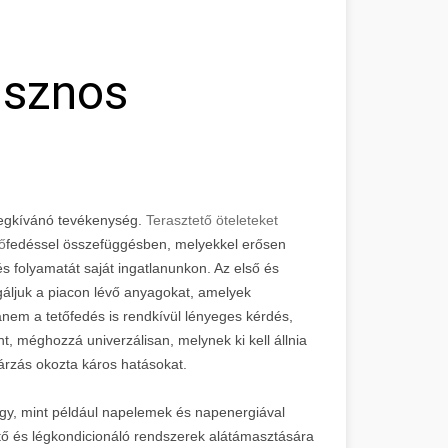
asznos
megkívánó tevékenység.
Terasztető öteleteket
ő
fedéssel összefüggésben, melyekkel erősen
dés folyamatát saját ingatlanunkon. Az első és
áljuk a piacon lévő anyagokat, amelyek
nem a tetőfedés is rendkívül lényeges kérdés,
t, méghozzá univerzálisan, melynek ki kell állnia
árzás okozta káros hatásokat.
úgy, mint például napelemek és napenergiával
tő és légkondicionáló rendszerek alátámasztására