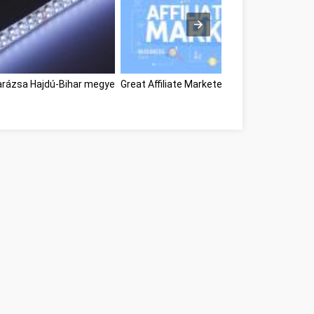
arázsa Hajdú-Bihar megye
Great Affiliate Marketers Hajdú-Bihar megy