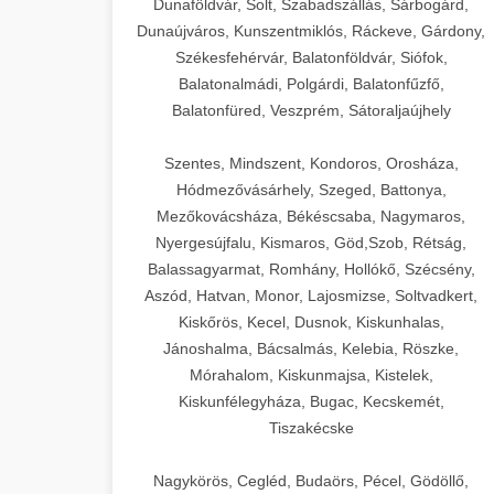
Dunaföldvár, Solt, Szabadszállás, Sárbogárd,
Dunaújváros, Kunszentmiklós, Ráckeve, Gárdony,
Székesfehérvár, Balatonföldvár, Siófok,
Balatonalmádi, Polgárdi, Balatonfűzfő,
Balatonfüred, Veszprém, Sátoraljaújhely
Szentes, Mindszent, Kondoros, Orosháza,
Hódmezővásárhely, Szeged, Battonya,
Mezőkovácsháza, Békéscsaba, Nagymaros,
Nyergesújfalu, Kismaros, Göd,Szob, Rétság,
Balassagyarmat, Romhány, Hollókő, Szécsény,
Aszód, Hatvan, Monor, Lajosmizse, Soltvadkert,
Kiskőrös, Kecel, Dusnok, Kiskunhalas,
Jánoshalma, Bácsalmás, Kelebia, Röszke,
Mórahalom, Kiskunmajsa, Kistelek,
Kiskunfélegyháza, Bugac, Kecskemét,
Tiszakécske
Nagykörös, Cegléd, Budaörs, Pécel, Gödöllő,