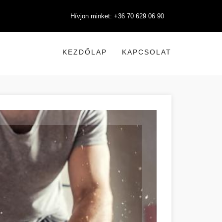
Hívjon minket: +36 70 629 06 90
KEZDŐLAP
KAPCSOLAT