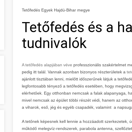
Tetőfedés Egyek Hajdú-Bihar megye
Tetőfedés és a h
tudnivalók
A tetőfedés alapjában véve
professzionális szakértelmet 
pedig itt talál. Vannak azonban bizonyos részterületek a
tet
ajánlott tisztában lenni, mielőtt időszerűnek látjuk a tetőfe
legfontosabb tényező a tetőfedés esetében, hogy megvizsg
elérhetőek. Egy otthonban nemcsak a falak alapanyaga, ha
mivel nemcsak az épület többi részét védi, hanem az otthon
a viharok, eső, jég és egyéb csapadék, valamint a napsug
A tetőnek képesnek kell lennie a hozzáadott szerkezetek, 
működő melegvíz-rendszerek, parabola antenna, szellőzte