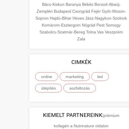
Bács-Kiskun
Baranya
Békés
Borsod-Abaúj-
Zemplén
Budapest
Csongrád
Fejér
Győr-Moson-
Sopron
Hajdú-Bihar
Heves
Jász-Nagykun-Szolnok
Komárom-Esztergom
Nógrád
Pest
Somogy
Szabolcs-Szatmár-Bereg
Tolna
Vas
Veszprém
Zala
CIMKÉK
online
marketing
led
útépítés
aszfaltozás
KIEMELT PARTNEREINK:
prémium
kollagén a Nutrinature oldalon