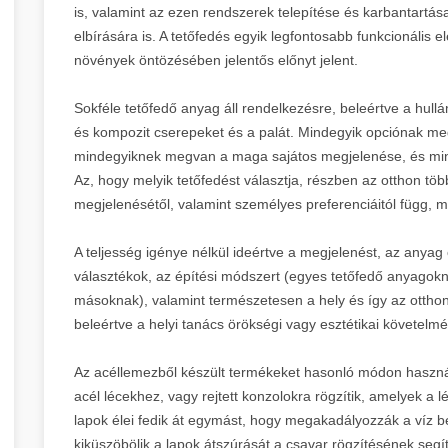
is, valamint az ezen rendszerek telepítése és karbantartá
elbírására is. A tetőfedés egyik legfontosabb funkcionális
növények öntözésében jelentős előnyt jelent.
Sokféle tetőfedő anyag áll rendelkezésre, beleértve a hullá
és kompozit cserepeket és a palát. Mindegyik opciónak me
mindegyiknek megvan a maga sajátos megjelenése, és min
Az, hogy melyik tetőfedést választja, részben az otthon tö
megjelenésétől, valamint személyes preferenciáitól függ,
A teljesség igénye nélkül ideértve a megjelenést, az anyag ö
választékok, az építési módszert (egyes tetőfedő anyagok
másoknak), valamint természetesen a hely és így az otthon
beleértve a helyi tanács örökségi vagy esztétikai követelmé
Az acéllemezből készült termékeket hasonló módon használ
acél lécekhez, vagy rejtett konzolokra rögzítik, amelyek 
lapok élei fedik át egymást, hogy megakadályozzák a víz be
kiküszöbölik a lapok átszúrását a csavar rögzítésének segí