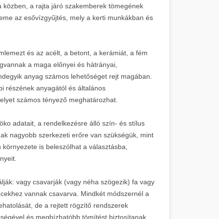
sa közben, a rajta járó szakemberek tömegének
 eleme az esővízgyűjtés, mely a kerti munkákban és
mlemezt és az acélt, a betont, a kerámiát, a fém
gvannak a maga előnyei és hátrányai,
degyik anyag számos lehetőséget rejt magában.
bbi részének anyagától és általános
 melyet számos tényező meghatározhat.
ko adatait, a rendelkezésre álló szín- és stílus
nak nagyobb szerkezeti erőre van szükségük, mint
 környezete is beleszólhat a választásba,
nyeit.
ják: vagy csavarják (vagy néha szögezik) fa vagy
a lécekhez vannak csavarva. Mindkét módszernél a
hatolását, de a rejtett rögzítő rendszerek
tségével és megbízhatóbb tömítést biztosítanak,