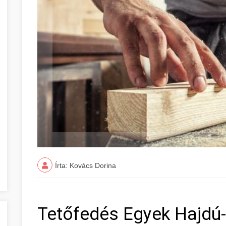
Írta: Kovács Dorina
Tetőfedés Egyek Hajdú