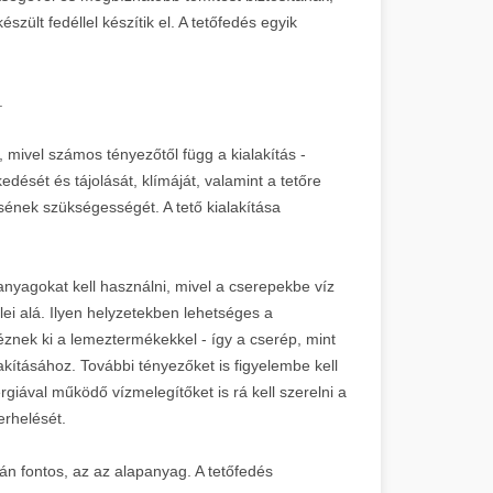
szült fedéllel készítik el. A tetőfedés egyik
.
, mivel számos tényezőtől függ a kialakítás -
edését és tájolását, klímáját, valamint a tetőre
ének szükségességét. A tető kialakítása
anyagokat kell használni, mivel a cserepekbe víz
lei alá. Ilyen helyzetekben lehetséges a
éznek ki a lemeztermékekkel - így a cserép, mint
lakításához. További tényezőket is figyelembe kell
giával működő vízmelegítőket is rá kell szerelni a
erhelését.
n fontos, az az alapanyag. A tetőfedés