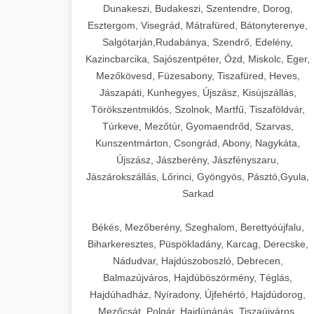
Dunakeszi, Budakeszi, Szentendre, Dorog,
Esztergom, Visegrád, Mátrafüred, Bátonyterenye,
Salgótarján,Rudabánya, Szendrő, Edelény,
Kazincbarcika, Sajószentpéter, Ózd, Miskolc, Eger,
Mezőkövesd, Füzesabony, Tiszafüred, Heves,
Jászapáti, Kunhegyes, Újszász, Kisújszállás,
Törökszentmiklós, Szolnok, Martfű, Tiszaföldvár,
Túrkeve, Mezőtúr, Gyomaendrőd, Szarvas,
Kunszentmárton, Csongrád, Abony, Nagykáta,
Újszász, Jászberény, Jászfényszaru,
Jászárokszállás, Lőrinci, Gyöngyös, Pásztó,Gyula,
Sarkad
Békés, Mezőberény, Szeghalom, Berettyóújfalu,
Biharkeresztes, Püspökladány, Karcag, Derecske,
Nádudvar, Hajdúszoboszló, Debrecen,
Balmazújváros, Hajdúböszörmény, Téglás,
Hajdúhadház, Nyíradony, Újfehértó, Hajdúdorog,
Mezőcsát, Polgár, Hajdúnánás, Tiszaújváros,