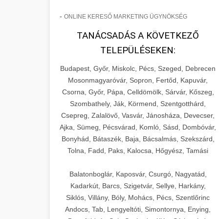
-
ONLINE KERESŐ MARKETING ÜGYNÖKSÉG
TANÁCSADÁS A KÖVETKEZŐ
TELEPÜLÉSEKEN:
Budapest, Győr, Miskolc, Pécs, Szeged, Debrecen
Mosonmagyaróvár, Sopron, Fertőd, Kapuvár,
Csorna, Győr, Pápa, Celldömölk, Sárvár, Kőszeg,
Szombathely, Ják, Körmend, Szentgotthárd,
Csepreg, Zalalövő, Vasvár, Jánosháza, Devecser,
Ajka, Sümeg, Pécsvárad, Komló, Sásd, Dombóvár,
Bonyhád, Bátaszék, Baja, Bácsalmás, Szekszárd,
Tolna, Fadd, Paks, Kalocsa, Hőgyész, Tamási
Balatonboglár, Kaposvár, Csurgó, Nagyatád,
Kadarkút, Barcs, Szigetvár, Sellye, Harkány,
Siklós, Villány, Bóly, Mohács, Pécs, Szentlőrinc
Andocs, Tab, Lengyeltóti, Simontornya, Enying,