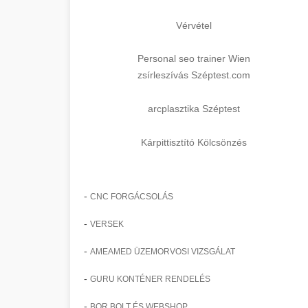
Vérvétel
Personal seo trainer Wien
zsírleszívás Széptest.com
arcplasztika Széptest
Kárpittisztító Kölcsönzés
-
CNC FORGÁCSOLÁS
-
VERSEK
-
AMEAMED ÜZEMORVOSI VIZSGÁLAT
-
GURU KONTÉNER RENDELÉS
-
BOR BOLT ÉS WEBSHOP