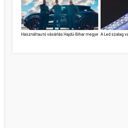
Használtautó vásárlás Hajdú-Bihar megye
A Led szalag v