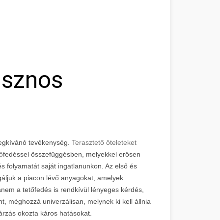
asznos
megkívánó tevékenység.
Terasztető öteleteket
ő
fedéssel összefüggésben, melyekkel erősen
dés folyamatát saját ingatlanunkon. Az első és
áljuk a piacon lévő anyagokat, amelyek
nem a tetőfedés is rendkívül lényeges kérdés,
t, méghozzá univerzálisan, melynek ki kell állnia
árzás okozta káros hatásokat.