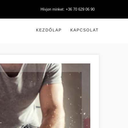
Hívjon minket: +36 70 629 06 90
KEZDŐLAP
KAPCSOLAT