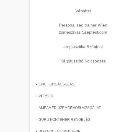
Vérvétel
Personal seo trainer Wien
zsírleszívás Széptest.com
arcplasztika Széptest
Kárpittisztító Kölcsönzés
-
CNC FORGÁCSOLÁS
-
VERSEK
-
AMEAMED ÜZEMORVOSI VIZSGÁLAT
-
GURU KONTÉNER RENDELÉS
-
BOR BOLT ÉS WEBSHOP