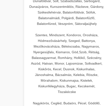
Dunaföldvár, Solt, Szabadszállás, Sárbogárd,
Dunaújváros, Kunszentmiklós, Ráckeve, Gárdony,
Székesfehérvár, Balatonföldvár, Siófok,
Balatonalmádi, Polgárdi, Balatonfűzfő,
Balatonfüred, Veszprém, Sátoraljaújhely
Szentes, Mindszent, Kondoros, Orosháza,
Hódmezővásárhely, Szeged, Battonya,
Mezőkovácsháza, Békéscsaba, Nagymaros,
Nyergesújfalu, Kismaros, Göd,Szob, Rétság,
Balassagyarmat, Romhány, Hollókő, Szécsény,
Aszód, Hatvan, Monor, Lajosmizse, Soltvadkert,
Kiskőrös, Kecel, Dusnok, Kiskunhalas,
Jánoshalma, Bácsalmás, Kelebia, Röszke,
Mórahalom, Kiskunmajsa, Kistelek,
Kiskunfélegyháza, Bugac, Kecskemét,
Tiszakécske
Nagykörös, Cegléd, Budaörs, Pécel, Gödöllő,