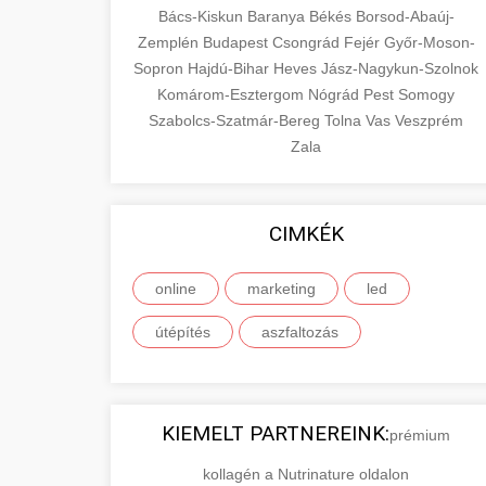
Bács-Kiskun
Baranya
Békés
Borsod-Abaúj-
Zemplén
Budapest
Csongrád
Fejér
Győr-Moson-
Sopron
Hajdú-Bihar
Heves
Jász-Nagykun-Szolnok
Komárom-Esztergom
Nógrád
Pest
Somogy
Szabolcs-Szatmár-Bereg
Tolna
Vas
Veszprém
Zala
CIMKÉK
online
marketing
led
útépítés
aszfaltozás
KIEMELT PARTNEREINK:
prémium
kollagén a Nutrinature oldalon