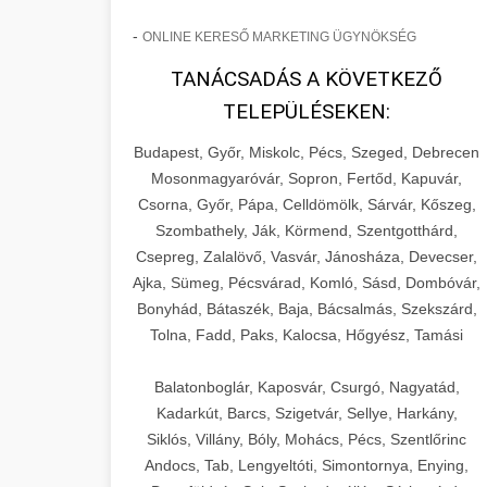
-
ONLINE KERESŐ MARKETING ÜGYNÖKSÉG
TANÁCSADÁS A KÖVETKEZŐ
TELEPÜLÉSEKEN:
Budapest, Győr, Miskolc, Pécs, Szeged, Debrecen
Mosonmagyaróvár, Sopron, Fertőd, Kapuvár,
Csorna, Győr, Pápa, Celldömölk, Sárvár, Kőszeg,
Szombathely, Ják, Körmend, Szentgotthárd,
Csepreg, Zalalövő, Vasvár, Jánosháza, Devecser,
Ajka, Sümeg, Pécsvárad, Komló, Sásd, Dombóvár,
Bonyhád, Bátaszék, Baja, Bácsalmás, Szekszárd,
Tolna, Fadd, Paks, Kalocsa, Hőgyész, Tamási
Balatonboglár, Kaposvár, Csurgó, Nagyatád,
Kadarkút, Barcs, Szigetvár, Sellye, Harkány,
Siklós, Villány, Bóly, Mohács, Pécs, Szentlőrinc
Andocs, Tab, Lengyeltóti, Simontornya, Enying,