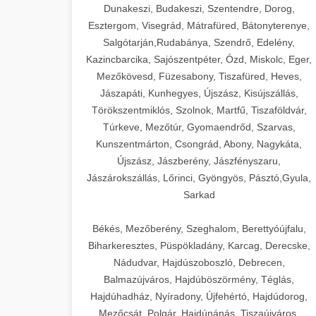
Dunakeszi, Budakeszi, Szentendre, Dorog,
Esztergom, Visegrád, Mátrafüred, Bátonyterenye,
Salgótarján,Rudabánya, Szendrő, Edelény,
Kazincbarcika, Sajószentpéter, Ózd, Miskolc, Eger,
Mezőkövesd, Füzesabony, Tiszafüred, Heves,
Jászapáti, Kunhegyes, Újszász, Kisújszállás,
Törökszentmiklós, Szolnok, Martfű, Tiszaföldvár,
Túrkeve, Mezőtúr, Gyomaendrőd, Szarvas,
Kunszentmárton, Csongrád, Abony, Nagykáta,
Újszász, Jászberény, Jászfényszaru,
Jászárokszállás, Lőrinci, Gyöngyös, Pásztó,Gyula,
Sarkad
Békés, Mezőberény, Szeghalom, Berettyóújfalu,
Biharkeresztes, Püspökladány, Karcag, Derecske,
Nádudvar, Hajdúszoboszló, Debrecen,
Balmazújváros, Hajdúböszörmény, Téglás,
Hajdúhadház, Nyíradony, Újfehértó, Hajdúdorog,
Mezőcsát, Polgár, Hajdúnánás, Tiszaújváros,