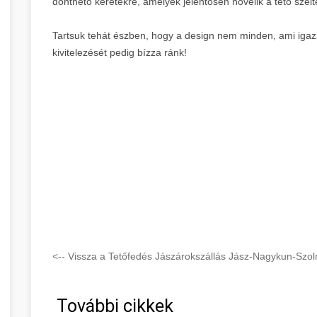
dönthető keretekre, amelyek jelentősen növelik a tető szélt
Tartsuk tehát észben, hogy a design nem minden, ami igazá
kivitelezését pedig bízza ránk!
<-- Vissza a Tetőfedés Jászárokszállás Jász-Nagykun-Szol
További cikkek