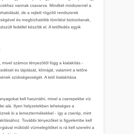
a lécekhez vannak csavarva. Mindkét módszernél a
hatolását, de a rejtett rögzítő rendszerek
tségével és megbízhatóbb tömítést biztosítanak,
szült fedéllel készítik el. A tetőfedés egyik
.
, mivel számos tényezőtől függ a kialakítás -
edését és tájolását, klímáját, valamint a tetőre
ének szükségességét. A tető kialakítása
anyagokat kell használni, mivel a cserepekbe víz
lei alá. Ilyen helyzetekben lehetséges a
éznek ki a lemeztermékekkel - így a cserép, mint
lakításához. További tényezőket is figyelembe kell
giával működő vízmelegítőket is rá kell szerelni a