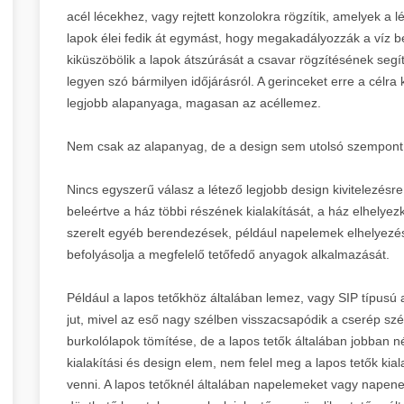
acél lécekhez, vagy rejtett konzolokra rögzítik, amelyek 
lapok élei fedik át egymást, hogy megakadályozzák a víz be
kiküszöbölik a lapok átszúrását a csavar rögzítésének segí
legyen szó bármilyen időjárásról. A gerinceket erre a célra ké
legjobb alapanyaga, magasan az acéllemez.
Nem csak az alapanyag, de a design sem utolsó szempont
Nincs egyszerű válasz a létező legjobb design kivitelezésre
beleértve a ház többi részének kialakítását, a ház elhelyezk
szerelt egyéb berendezések, például napelemek elhelyezés
befolyásolja a megfelelő tetőfedő anyagok alkalmazását.
Például a lapos tetőkhöz általában lemez, vagy SIP típusú 
jut, mivel az eső nagy szélben visszacsapódik a cserép szé
burkolólapok tömítése, de a lapos tetők általában jobban n
kialakítási és design elem, nem felel meg a lapos tetők kia
venni. A lapos tetőknél általában napelemeket vagy napener