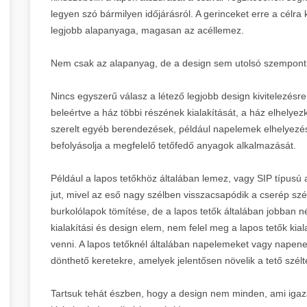
legyen szó bármilyen időjárásról. A gerinceket erre a célra ké
legjobb alapanyaga, magasan az acéllemez.
Nem csak az alapanyag, de a design sem utolsó szempont
Nincs egyszerű válasz a létező legjobb design kivitelezésre
beleértve a ház többi részének kialakítását, a ház elhelyezk
szerelt egyéb berendezések, például napelemek elhelyezés
befolyásolja a megfelelő tetőfedő anyagok alkalmazását.
Például a lapos tetőkhöz általában lemez, vagy SIP típusú 
jut, mivel az eső nagy szélben visszacsapódik a cserép szé
burkolólapok tömítése, de a lapos tetők általában jobban n
kialakítási és design elem, nem felel meg a lapos tetők kia
venni. A lapos tetőknél általában napelemeket vagy napener
dönthető keretekre, amelyek jelentősen növelik a tető szélt
Tartsuk tehát észben, hogy a design nem minden, ami igazá