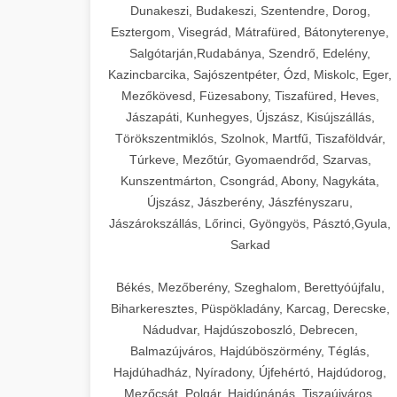
Dunakeszi, Budakeszi, Szentendre, Dorog,
Esztergom, Visegrád, Mátrafüred, Bátonyterenye,
Salgótarján,Rudabánya, Szendrő, Edelény,
Kazincbarcika, Sajószentpéter, Ózd, Miskolc, Eger,
Mezőkövesd, Füzesabony, Tiszafüred, Heves,
Jászapáti, Kunhegyes, Újszász, Kisújszállás,
Törökszentmiklós, Szolnok, Martfű, Tiszaföldvár,
Túrkeve, Mezőtúr, Gyomaendrőd, Szarvas,
Kunszentmárton, Csongrád, Abony, Nagykáta,
Újszász, Jászberény, Jászfényszaru,
Jászárokszállás, Lőrinci, Gyöngyös, Pásztó,Gyula,
Sarkad
Békés, Mezőberény, Szeghalom, Berettyóújfalu,
Biharkeresztes, Püspökladány, Karcag, Derecske,
Nádudvar, Hajdúszoboszló, Debrecen,
Balmazújváros, Hajdúböszörmény, Téglás,
Hajdúhadház, Nyíradony, Újfehértó, Hajdúdorog,
Mezőcsát, Polgár, Hajdúnánás, Tiszaújváros,