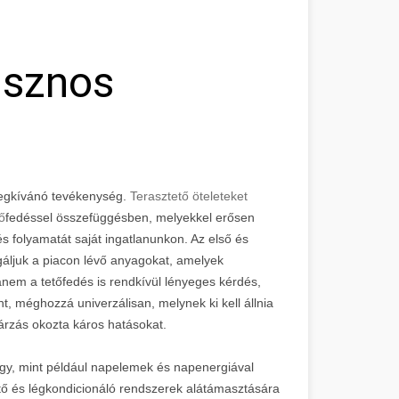
asznos
megkívánó tevékenység.
Terasztető öteleteket
ő
fedéssel összefüggésben, melyekkel erősen
dés folyamatát saját ingatlanunkon. Az első és
áljuk a piacon lévő anyagokat, amelyek
nem a tetőfedés is rendkívül lényeges kérdés,
t, méghozzá univerzálisan, melynek ki kell állnia
árzás okozta káros hatásokat.
úgy, mint például napelemek és napenergiával
tő és légkondicionáló rendszerek alátámasztására