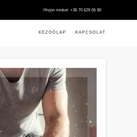
Hívjon minket: +36 70 629 06 90
KEZDŐLAP
KAPCSOLAT