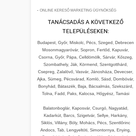
-
ONLINE KERESŐ MARKETING ÜGYNÖKSÉG
TANÁCSADÁS A KÖVETKEZŐ
TELEPÜLÉSEKEN:
Budapest, Győr, Miskolc, Pécs, Szeged, Debrecen
Mosonmagyaróvár, Sopron, Fertőd, Kapuvár,
Csorna, Győr, Pápa, Celldömölk, Sárvár, Kőszeg,
Szombathely, Ják, Körmend, Szentgotthárd,
Csepreg, Zalalövő, Vasvár, Jánosháza, Devecser,
Ajka, Sümeg, Pécsvárad, Komló, Sásd, Dombóvár,
Bonyhád, Bátaszék, Baja, Bácsalmás, Szekszárd,
Tolna, Fadd, Paks, Kalocsa, Hőgyész, Tamási
Balatonboglár, Kaposvár, Csurgó, Nagyatád,
Kadarkút, Barcs, Szigetvár, Sellye, Harkány,
Siklós, Villány, Bóly, Mohács, Pécs, Szentlőrinc
Andocs, Tab, Lengyeltóti, Simontornya, Enying,