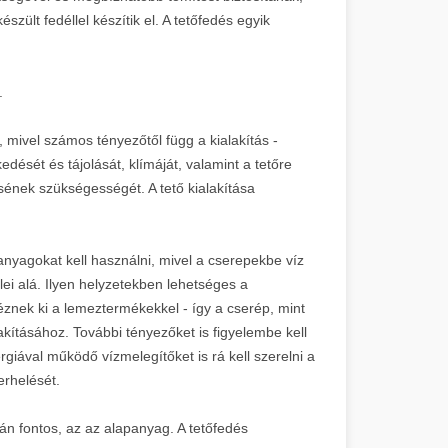
szült fedéllel készítik el. A tetőfedés egyik
.
, mivel számos tényezőtől függ a kialakítás -
edését és tájolását, klímáját, valamint a tetőre
ének szükségességét. A tető kialakítása
anyagokat kell használni, mivel a cserepekbe víz
lei alá. Ilyen helyzetekben lehetséges a
éznek ki a lemeztermékekkel - így a cserép, mint
lakításához. További tényezőket is figyelembe kell
giával működő vízmelegítőket is rá kell szerelni a
erhelését.
n fontos, az az alapanyag. A tetőfedés