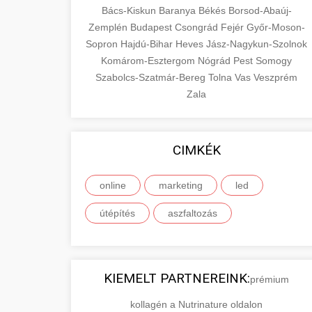
Bács-Kiskun
Baranya
Békés
Borsod-Abaúj-
Zemplén
Budapest
Csongrád
Fejér
Győr-Moson-
Sopron
Hajdú-Bihar
Heves
Jász-Nagykun-Szolnok
Komárom-Esztergom
Nógrád
Pest
Somogy
Szabolcs-Szatmár-Bereg
Tolna
Vas
Veszprém
Zala
CIMKÉK
online
marketing
led
útépítés
aszfaltozás
KIEMELT PARTNEREINK:
prémium
kollagén a Nutrinature oldalon