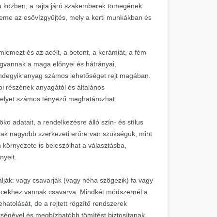
sa közben, a rajta járó szakemberek tömegének
 eleme az esővízgyűjtés, mely a kerti munkákban és
mlemezt és az acélt, a betont, a kerámiát, a fém
gvannak a maga előnyei és hátrányai,
degyik anyag számos lehetőséget rejt magában.
bbi részének anyagától és általános
 melyet számos tényező meghatározhat.
ko adatait, a rendelkezésre álló szín- és stílus
nak nagyobb szerkezeti erőre van szükségük, mint
 környezete is beleszólhat a választásba,
nyeit.
ják: vagy csavarják (vagy néha szögezik) fa vagy
a lécekhez vannak csavarva. Mindkét módszernél a
hatolását, de a rejtett rögzítő rendszerek
tségével és megbízhatóbb tömítést biztosítanak,