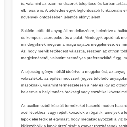
is, valamint az ezen rendszerek telepítése és karbantartá
elbírására is. A tetőfedés egyik legfontosabb funkcionális
növények öntözésében jelentős előnyt jelent.
Sokféle tetőfedő anyag áll rendelkezésre, beleértve a hullá
és kompozit cserepeket és a palát. Mindegyik opciónak me
mindegyiknek megvan a maga sajátos megjelenése, és min
Az, hogy melyik tetőfedést választja, részben az otthon tö
megjelenésétől, valamint személyes preferenciáitól függ,
A teljesség igénye nélkül ideértve a megjelenést, az anyag ö
választékok, az építési módszert (egyes tetőfedő anyagok
másoknak), valamint természetesen a hely és így az otthon
beleértve a helyi tanács örökségi vagy esztétikai követelmé
Az acéllemezből készült termékeket hasonló módon használ
acél lécekhez, vagy rejtett konzolokra rögzítik, amelyek 
lapok élei fedik át egymást, hogy megakadályozzák a víz be
kiküszöbölik a lapok átszúrását a csavar rögzítésének segí