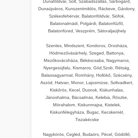
Dunaföldvár, Solt, Szabadszállás, Sárbogárd,
Dunaújváros, Kunszentmiklós, Ráckeve, Gárdony,
Székesfehérvár, Balatonföldvár, Siófok,
Balatonalmádi, Polgárdi, Balatonfűzfő,
Balatonfüred, Veszprém, Sátoraljaújhely
Szentes, Mindszent, Kondoros, Orosháza,
Hódmezővásárhely, Szeged, Battonya,
Mezőkovácsháza, Békéscsaba, Nagymaros,
Nyergesújfalu, Kismaros, Göd,Szob, Rétság,
Balassagyarmat, Romhány, Hollókő, Szécsény,
Aszód, Hatvan, Monor, Lajosmizse, Soltvadkert,
Kiskőrös, Kecel, Dusnok, Kiskunhalas,
Jánoshalma, Bácsalmás, Kelebia, Röszke,
Mórahalom, Kiskunmajsa, Kistelek,
Kiskunfélegyháza, Bugac, Kecskemét,
Tiszakécske
Nagykörös, Cegléd, Budaörs, Pécel, Gödöllő,