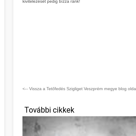
kivitelezését pedig bízza ránk!
<-- Vissza a Tetőfedés Szigliget Veszprém megye blog olda
További cikkek