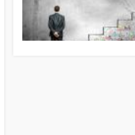
Great Information If You're In Need Of Self-Help Veszpr