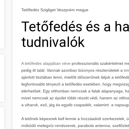
Tetőfedés Szigliget Veszprém megye
Tetőfedés és a h
tudnivalók
A tetőfedés alapjában véve
professzionális szakértelmet 
pedig itt talál. Vannak azonban bizonyos részterületek a
tet
ajánlott tisztában lenni, mielőtt időszerűnek látjuk a tetőfe
legfontosabb tényező a tetőfedés esetében, hogy megvizsg
elérhetőek. Egy otthonban nemcsak a falak alapanyaga, ha
mivel nemcsak az épület többi részét védi, hanem az otthon
a viharok, eső, jég és egyéb csapadék, valamint a napsug
A tetőnek képesnek kell lennie a hozzáadott szerkezetek, 
működő melegvíz-rendszerek, parabola antenna, szellőzte