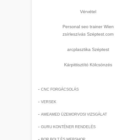
Vérvétel
Personal seo trainer Wien
zsírleszívás Széptest.com
arcplasztika Széptest
Kárpittisztító Kölcsönzés
-
CNC FORGÁCSOLÁS
-
VERSEK
-
AMEAMED ÜZEMORVOSI VIZSGÁLAT
-
GURU KONTÉNER RENDELÉS
-
BOR BOLT ÉS WEBSHOP