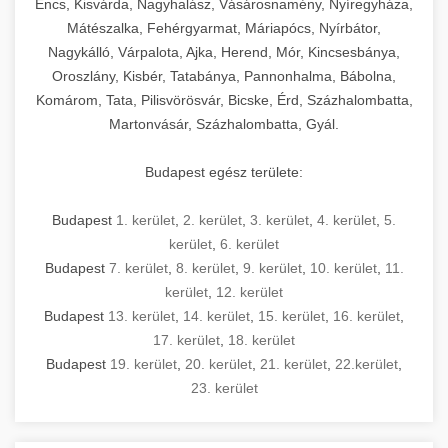
Encs, Kisvárda, Nagyhalász, Vásárosnamény, Nyíregyháza,
Mátészalka, Fehérgyarmat, Máriapócs, Nyírbátor,
Nagykálló, Várpalota, Ajka, Herend, Mór, Kincsesbánya,
Oroszlány, Kisbér, Tatabánya, Pannonhalma, Bábolna,
Komárom, Tata, Pilisvörösvár, Bicske, Érd, Százhalombatta,
Martonvásár, Százhalombatta, Gyál.
Budapest egész területe:
Budapest
1. kerület
,
2. kerület
,
3. kerület
,
4. kerület
,
5.
kerület
,
6. kerület
Budapest
7. kerület
,
8. kerület
,
9. kerület
,
10. kerület
,
11.
kerület
,
12. kerület
Budapest
13. kerület
,
14. kerület
,
15. kerület
,
16. kerület
,
17. kerület
,
18. kerület
Budapest
19. kerület
,
20. kerület
,
21. kerület
,
22.kerület
,
23. kerület