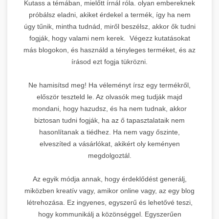
Kutass a témában, mielőtt írnál róla. olyan embereknek
próbálsz eladni, akiket érdekel a termék, így ha nem
úgy tűnik, mintha tudnád, miről beszélsz, akkor ők tudni
fogják, hogy valami nem kerek. Végezz kutatásokat
más blogokon, és használd a tényleges terméket, és az
írásod ezt fogja tükrözni.
Ne hamisítsd meg! Ha véleményt írsz egy termékről,
először teszteld le. Az olvasók meg tudják majd
mondani, hogy hazudsz, és ha nem tudnak, akkor
biztosan tudni fogják, ha az ő tapasztalataik nem
hasonlítanak a tiédhez. Ha nem vagy őszinte,
elveszíted a vásárlókat, akikért oly keményen
megdolgoztál.
Az egyik módja annak, hogy érdeklődést generálj,
miközben kreatív vagy, amikor online vagy, az egy blog
létrehozása. Ez ingyenes, egyszerű és lehetővé teszi,
hogy kommunikálj a közönséggel. Egyszerűen