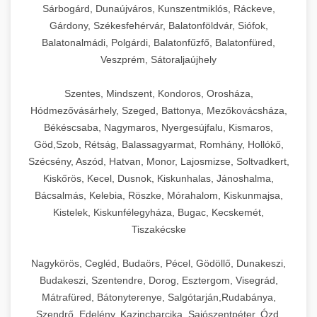
Sárbogárd, Dunaújváros, Kunszentmiklós, Ráckeve,
Gárdony, Székesfehérvár, Balatonföldvár, Siófok,
Balatonalmádi, Polgárdi, Balatonfűzfő, Balatonfüred,
Veszprém, Sátoraljaújhely
Szentes, Mindszent, Kondoros, Orosháza,
Hódmezővásárhely, Szeged, Battonya, Mezőkovácsháza,
Békéscsaba, Nagymaros, Nyergesújfalu, Kismaros,
Göd,Szob, Rétság, Balassagyarmat, Romhány, Hollókő,
Szécsény, Aszód, Hatvan, Monor, Lajosmizse, Soltvadkert,
Kiskőrös, Kecel, Dusnok, Kiskunhalas, Jánoshalma,
Bácsalmás, Kelebia, Röszke, Mórahalom, Kiskunmajsa,
Kistelek, Kiskunfélegyháza, Bugac, Kecskemét,
Tiszakécske
Nagykörös, Cegléd, Budaörs, Pécel, Gödöllő, Dunakeszi,
Budakeszi, Szentendre, Dorog, Esztergom, Visegrád,
Mátrafüred, Bátonyterenye, Salgótarján,Rudabánya,
Szendrő, Edelény, Kazincbarcika, Sajószentpéter, Ózd,