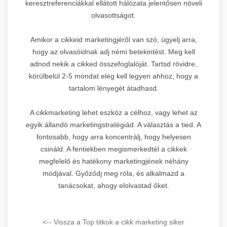
keresztreferenciákkal ellátott hálózata jelentősen növeli
olvasottságot.
Amikor a cikkeid marketingjéről van szó, ügyelj arra,
hogy az olvasóidnak adj némi betekintést. Meg kell
adnod nekik a cikked összefoglalóját. Tartsd rövidre,
körülbelül 2-5 mondat elég kell legyen ahhoz, hogy a
tartalom lényegét átadhasd.
A cikkmarketing lehet eszköz a célhoz, vagy lehet az
egyik állandó marketingstratégiád. A választás a tied. A
fontosabb, hogy arra koncentrálj, hogy helyesen
csináld. A fentiekben megismerkedtél a cikkek
megfelelő és hatékony marketingjének néhány
módjával. Győződj meg róla, és alkalmazd a
tanácsokat, ahogy elolvastad őket.
<-- Vissza a Top titkok a cikk marketing siker