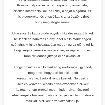
Kommentálj e ezekhez a blogokhoz, lényeglátó,
értékes információkkal, és linkelj a saját blogodra. Ez
más bloggereket és olvasóikat is arra ösztönözheti,
hogy meglátogassanak.
A hasznos és kapcsolódó egyéb cikkeidre mutató linkek
beillesztése hatalmas előny lehet a cikkmarketinged
számára. A linkek hozzáadása mögött az az előny rejlik,
hogy segít a keresési rangsorban, és egyre több és
több cikkedhez juttatja el az olvasókat.
Ahogy bővülnek a cikkmarketing erőforrásai, győződj
meg arról, hogy a cikkeid kiterjedt
kereszthivatkozásokkal rendelkeznek. Ne csak a
linkelés kedvéért készíts hivatkozásokat a cikkek
között, hanem próbálj meg minden olyan ésszerű
lehetőséget kihasználni, ahol az egyik cikk támogatná a
másikat. A cikkek hivatkozásainak jól