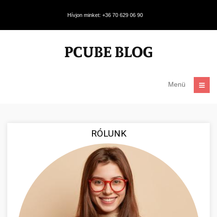
Hívjon minket: +36 70 629 06 90
Menü
RÓLUNK