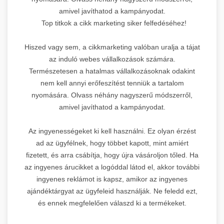
amivel javíthatod a kampányodat.
Top titkok a cikk marketing siker felfedéséhez!
Hiszed vagy sem, a cikkmarketing valóban uralja a tájat
az induló webes vállalkozások számára.
Természetesen a hatalmas vállalkozásoknak odakint
nem kell annyi erőfeszítést tenniük a tartalom
nyomására. Olvass néhány nagyszerű módszerről,
amivel javíthatod a kampányodat.
Az ingyenességeket ki kell használni. Ez olyan érzést
ad az ügyfélnek, hogy többet kapott, mint amiért
fizetett, és arra csábítja, hogy újra vásároljon tőled. Ha
az ingyenes árucikket a logóddal látod el, akkor további
ingyenes reklámot is kapsz, amikor az ingyenes
ajándéktárgyat az ügyfeleid használják. Ne feledd ezt,
és ennek megfelelően válaszd ki a termékeket.