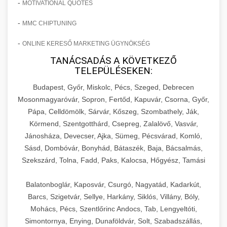
-
MOTIVATIONAL QUOTES
-
MMC CHIPTUNING
-
ONLINE KERESŐ MARKETING ÜGYNÖKSÉG
TANÁCSADÁS A KÖVETKEZŐ
TELEPÜLÉSEKEN:
Budapest, Győr, Miskolc, Pécs, Szeged, Debrecen
Mosonmagyaróvár, Sopron, Fertőd, Kapuvár, Csorna, Győr,
Pápa, Celldömölk, Sárvár, Kőszeg, Szombathely, Ják,
Körmend, Szentgotthárd, Csepreg, Zalalövő, Vasvár,
Jánosháza, Devecser, Ajka, Sümeg, Pécsvárad, Komló,
Sásd, Dombóvár, Bonyhád, Bátaszék, Baja, Bácsalmás,
Szekszárd, Tolna, Fadd, Paks, Kalocsa, Hőgyész, Tamási
Balatonboglár, Kaposvár, Csurgó, Nagyatád, Kadarkút,
Barcs, Szigetvár, Sellye, Harkány, Siklós, Villány, Bóly,
Mohács, Pécs, Szentlőrinc Andocs, Tab, Lengyeltóti,
Simontornya, Enying, Dunaföldvár, Solt, Szabadszállás,