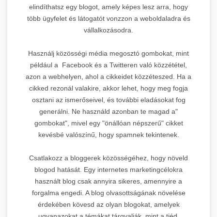
elindíthatsz egy blogot, amely képes lesz arra, hogy
több ügyfelet és látogatót vonzzon a weboldaladra és
vállalkozásodra.
Használj közösségi média megosztó gombokat, mint
például a Facebook és a Twitteren való közzététel,
azon a webhelyen, ahol a cikkeidet közzéteszed. Ha a
cikked rezonál valakire, akkor lehet, hogy meg fogja
osztani az ismerőseivel, és további eladásokat fog
generálni. Ne használd azonban te magad a"
gombokat", mivel egy "önállóan népszerű" cikket
kevésbé valószínű, hogy spamnek tekintenek.
Csatlakozz a bloggerek közösségéhez, hogy növeld
blogod hatását. Egy internetes marketingcélokra
használt blog csak annyira sikeres, amennyire a
forgalma engedi. A blog olvasottságának növelése
érdekében kövesd az olyan blogokat, amelyek
ugyanazokat a témákat tárgyalják, mint a tiéd.