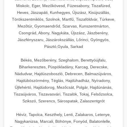
Miskolc, Eger, Mezőkövesd, Füzesabony, Tiszafüred,
Heves, Jászapáti, Kunhegyes, Újszász, Kisújszállás,
Törökszentmiklós, Szolnok, Martfű, Tiszaföldvár, Túrkeve,
Mezőtúr, Gyomaendrőd, Szarvas, Kunszentmárton,
Csongrád, Abony, Nagykáta, Újszász, Jászberény,
Jászfényszaru, Jászárokszállás, Lőrinci, Gyöngyös,
Pásztó,Gyula, Sarkad
Békés, Mezőberény, Szeghalom, Berettyóújfalu,
Biharkeresztes, Püspökladány, Karcag, Derecske,
Nádudvar, Hajdúszoboszló, Debrecen, Balmazújváros,
Hajdúböszörmény, Téglás, Hajdúhadház, Nyíradony,
Újfehértó, Hajdúdorog, Mezőcsát, Polgár, Hajdúnánás,
Tiszaújváros, Tiszavasvári, Tiszalök, Tokaj, Felsőzsolca,
Szikszó, Szerencs, Sárospatak, Zalaszentgrót
Hévíz, Tapolca, Keszthely, Lenti, Zalakaros, Letenye,
Nagykanizsa, Marcali, Böhönye, Fonyód, Balatonlelle,