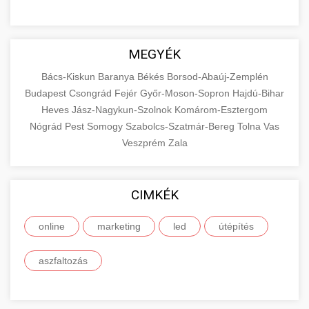
MEGYÉK
Bács-Kiskun
Baranya
Békés
Borsod-Abaúj-Zemplén
Budapest
Csongrád
Fejér
Győr-Moson-Sopron
Hajdú-Bihar
Heves
Jász-Nagykun-Szolnok
Komárom-Esztergom
Nógrád
Pest
Somogy
Szabolcs-Szatmár-Bereg
Tolna
Vas
Veszprém
Zala
CIMKÉK
online
marketing
led
útépítés
aszfaltozás