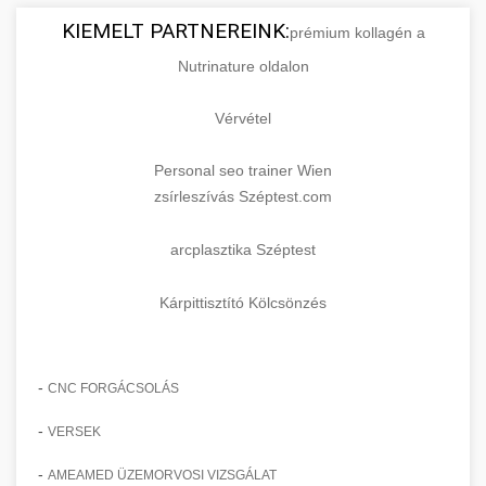
KIEMELT PARTNEREINK:
prémium kollagén a
Nutrinature oldalon
Vérvétel
Personal seo trainer Wien
zsírleszívás Széptest.com
arcplasztika Széptest
Kárpittisztító Kölcsönzés
-
CNC FORGÁCSOLÁS
-
VERSEK
-
AMEAMED ÜZEMORVOSI VIZSGÁLAT