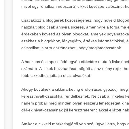
mivel egy "önállóan népszerű" cikket kevésbé valószínű, 
Csatlakozz a bloggerek közösségéhez, hogy növeld blogod 
használt blog csak annyira sikeres, amennyire a forgalma 
érdekében kövesd az olyan blogokat, amelyek ugyanazokat 
ezekhez a blogokhoz, lényeglátó, értékes információkkal, és
olvasóikat is arra ösztönözheti, hogy meglátogassanak.
A hasznos és kapcsolódó egyéb cikkeidre mutató linkek bei
számára. A linkek hozzáadása mögött az az előny rejlik, ho
több cikkedhez juttatja el az olvasókat.
Ahogy bővülnek a cikkmarketing erőforrásai, győződj meg ar
kereszthivatkozásokkal rendelkeznek. Ne csak a linkelés ke
hanem próbálj meg minden olyan ésszerű lehetőséget kihas
cikkek hivatkozásainak jól keresztreferenciákkal ellátott há
Amikor a cikkeid marketingjéről van szó, ügyelj arra, hogy 