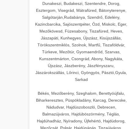
Dunakeszi, Budakeszi, Szentendre, Dorog,
Esztergom, Visegrád, Mátrafüred, Bátonyterenye,
Salgótarján,Rudabánya, Szendrő, Edelény,
Kazincbarcika, Sajószentpéter, Ózd, Miskolc, Eger,
Mezőkövesd, Füzesabony, Tiszafüred, Heves,
Jászapáti, Kunhegyes, Újszász, Kisújszállás,
Törökszentmiklós, Szolnok, Martfű, Tiszaföldvár,
Túrkeve, Mezőtúr, Gyomaendrőd, Szarvas,
Kunszentmárton, Csongrád, Abony, Nagykáta,
Újszász, Jászberény, Jászfényszaru,
Jászárokszállás, Lőrinci, Gyöngyös, Pásztó,Gyula,
Sarkad
Békés, Mezőberény, Szeghalom, Berettyóújfalu,
Biharkeresztes, Püspökladány, Karcag, Derecske,
Nádudvar, Hajdúszoboszló, Debrecen,
Balmazújváros, Hajdúböszörmény, Téglás,
Hajdúhadház, Nyíradony, Újfehértó, Hajdúdorog,
Mezőcsát, Polgár, Hajdúnánás, Tiszaújváros,