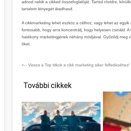
adnod nekik a cikked összefoglalóját. Tartsd rövidre, körül
tartalom lényegét átadhasd.
A cikkmarketing lehet eszköz a célhoz, vagy lehet az egyik 
fontosabb, hogy arra koncentrálj, hogy helyesen csináld. A
hatékony marketingjének néhány módjával. Győződj meg ró
őket.
<-- Vissza a Top titkok a cikk marketing siker felfedéséh
További cikkek