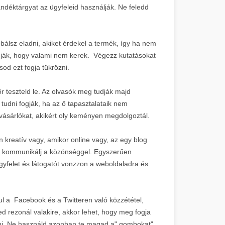
ndéktárgyat az ügyfeleid használják. Ne feledd
bálsz eladni, akiket érdekel a termék, így ha nem
fogják, hogy valami nem kerek. Végezz kutatásokat
od ezt fogja tükrözni.
r teszteld le. Az olvasók meg tudják majd
udni fogják, ha az ő tapasztalataik nem
 vásárlókat, akikért oly keményen megdolgoztál.
 kreatív vagy, amikor online vagy, az egy blog
gy kommunikálj a közönséggel. Egyszerűen
ügyfelet és látogatót vonzzon a weboldaladra és
 a Facebook és a Twitteren való közzététel,
d rezonál valakire, akkor lehet, hogy meg fogja
álni. Ne használd azonban te magad a" gombokat",