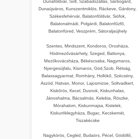
Dunaföldvár, Solt, Szabadszállás, Sárbogárd,
Dunaújváros, Kunszentmiklós, Ráckeve, Gárdony,
Székesfehérvár, Balatonföldvár, Siófok,
Balatonalmádi, Polgárdi, Balatonfűzfő,
Balatonfüred, Veszprém, Sátoraljaújhely
Szentes, Mindszent, Kondoros, Orosháza,
Hódmezővásárhely, Szeged, Battonya,
Mezőkovácsháza, Békéscsaba, Nagymaros,
Nyergesújfalu, Kismaros, Göd,Szob, Rétság,
Balassagyarmat, Romhány, Hollókő, Szécsény,
Aszód, Hatvan, Monor, Lajosmizse, Soltvadkert,
Kiskőrös, Kecel, Dusnok, Kiskunhalas,
Jánoshalma, Bácsalmás, Kelebia, Röszke,
Mórahalom, Kiskunmajsa, Kistelek,
Kiskunfélegyháza, Bugac, Kecskemét,
Tiszakécske
Nagykörös, Cegléd, Budaörs, Pécel, Gödöllő,