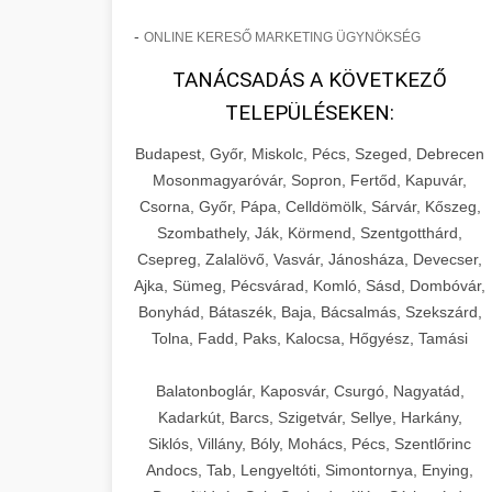
-
ONLINE KERESŐ MARKETING ÜGYNÖKSÉG
TANÁCSADÁS A KÖVETKEZŐ
TELEPÜLÉSEKEN:
Budapest, Győr, Miskolc, Pécs, Szeged, Debrecen
Mosonmagyaróvár, Sopron, Fertőd, Kapuvár,
Csorna, Győr, Pápa, Celldömölk, Sárvár, Kőszeg,
Szombathely, Ják, Körmend, Szentgotthárd,
Csepreg, Zalalövő, Vasvár, Jánosháza, Devecser,
Ajka, Sümeg, Pécsvárad, Komló, Sásd, Dombóvár,
Bonyhád, Bátaszék, Baja, Bácsalmás, Szekszárd,
Tolna, Fadd, Paks, Kalocsa, Hőgyész, Tamási
Balatonboglár, Kaposvár, Csurgó, Nagyatád,
Kadarkút, Barcs, Szigetvár, Sellye, Harkány,
Siklós, Villány, Bóly, Mohács, Pécs, Szentlőrinc
Andocs, Tab, Lengyeltóti, Simontornya, Enying,