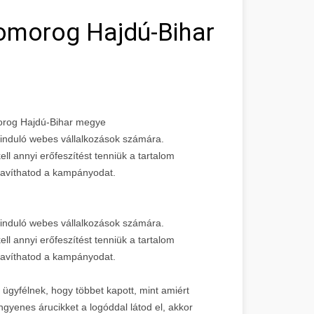
omorog Hajdú-Bihar
morog Hajdú-Bihar megye
z induló webes vállalkozások számára.
l annyi erőfeszítést tenniük a tartalom
javíthatod a kampányodat.
z induló webes vállalkozások számára.
l annyi erőfeszítést tenniük a tartalom
javíthatod a kampányodat.
 ügyfélnek, hogy többet kapott, mint amiért
 ingyenes árucikket a logóddal látod el, akkor