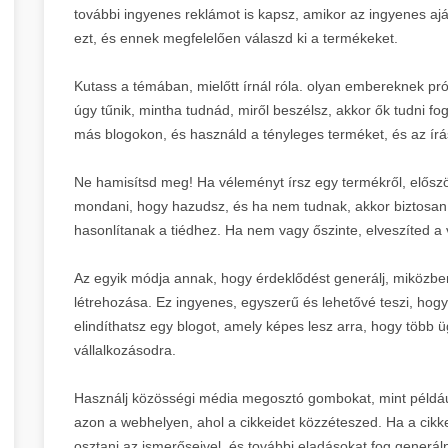
további ingyenes reklámot is kapsz, amikor az ingyenes ajá
ezt, és ennek megfelelően válaszd ki a termékeket.
Kutass a témában, mielőtt írnál róla. olyan embereknek pró
úgy tűnik, mintha tudnád, miről beszélsz, akkor ők tudni 
más blogokon, és használd a tényleges terméket, és az írás
Ne hamisítsd meg! Ha véleményt írsz egy termékről, előszö
mondani, hogy hazudsz, és ha nem tudnak, akkor biztosan t
hasonlítanak a tiédhez. Ha nem vagy őszinte, elveszíted a
Az egyik módja annak, hogy érdeklődést generálj, miközben
létrehozása. Ez ingyenes, egyszerű és lehetővé teszi, ho
elindíthatsz egy blogot, amely képes lesz arra, hogy több 
vállalkozásodra.
Használj közösségi média megosztó gombokat, mint például
azon a webhelyen, ahol a cikkeidet közzéteszed. Ha a cikke
osztani az ismerőseivel, és további eladásokat fog gener