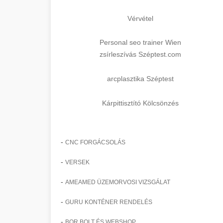
Vérvétel
Personal seo trainer Wien
zsírleszívás Széptest.com
arcplasztika Széptest
Kárpittisztító Kölcsönzés
-
CNC FORGÁCSOLÁS
-
VERSEK
-
AMEAMED ÜZEMORVOSI VIZSGÁLAT
-
GURU KONTÉNER RENDELÉS
-
BOR BOLT ÉS WEBSHOP