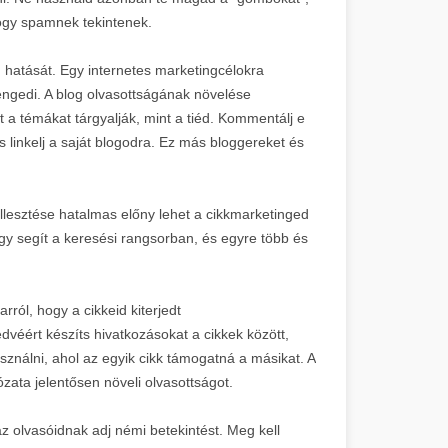
hogy spamnek tekintenek.
hatását. Egy internetes marketingcélokra
engedi. A blog olvasottságának növelése
a témákat tárgyalják, mint a tiéd. Kommentálj e
 linkelj a saját blogodra. Ez más bloggereket és
llesztése hatalmas előny lehet a cikkmarketinged
gy segít a keresési rangsorban, és egyre több és
ról, hogy a cikkeid kiterjedt
dvéért készíts hivatkozásokat a cikkek között,
ználni, ahol az egyik cikk támogatná a másikat. A
lózata jelentősen növeli olvasottságot.
az olvasóidnak adj némi betekintést. Meg kell