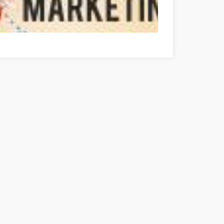
 Ihre Online-Marketing-Strategien mit diesen Vorschlägen Hajdú-Biha