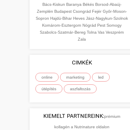
Bács-Kiskun
Baranya
Békés
Borsod-Abaúj-
Zemplén
Budapest
Csongrád
Fejér
Győr-Moson-
Sopron
Hajdú-Bihar
Heves
Jász-Nagykun-Szolnok
Komárom-Esztergom
Nógrád
Pest
Somogy
Szabolcs-Szatmár-Bereg
Tolna
Vas
Veszprém
Zala
CIMKÉK
online
marketing
led
útépítés
aszfaltozás
KIEMELT PARTNEREINK:
prémium
kollagén a Nutrinature oldalon