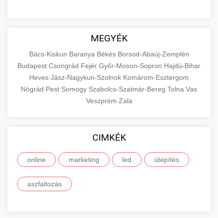
MEGYÉK
Bács-Kiskun
Baranya
Békés
Borsod-Abaúj-Zemplén
Budapest
Csongrád
Fejér
Győr-Moson-Sopron
Hajdú-Bihar
Heves
Jász-Nagykun-Szolnok
Komárom-Esztergom
Nógrád
Pest
Somogy
Szabolcs-Szatmár-Bereg
Tolna
Vas
Veszprém
Zala
CIMKÉK
online
marketing
led
útépítés
aszfaltozás