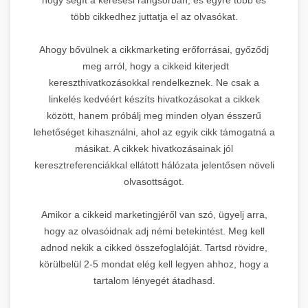
több cikkedhez juttatja el az olvasókat.
Ahogy bővülnek a cikkmarketing erőforrásai, győződj
meg arról, hogy a cikkeid kiterjedt
kereszthivatkozásokkal rendelkeznek. Ne csak a
linkelés kedvéért készíts hivatkozásokat a cikkek
között, hanem próbálj meg minden olyan ésszerű
lehetőséget kihasználni, ahol az egyik cikk támogatná a
másikat. A cikkek hivatkozásainak jól
keresztreferenciákkal ellátott hálózata jelentősen növeli
olvasottságot.
Amikor a cikkeid marketingjéről van szó, ügyelj arra,
hogy az olvasóidnak adj némi betekintést. Meg kell
adnod nekik a cikked összefoglalóját. Tartsd rövidre,
körülbelül 2-5 mondat elég kell legyen ahhoz, hogy a
tartalom lényegét átadhasd.