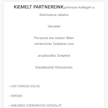
KIEMELT PARTNEREINK:
prémium kollagén a
Nutrinature oldalon
Vérvétel
Personal seo trainer Wien
zsírleszívás Széptest.com
arcplasztika Széptest
Kárpittisztító Kölcsönzés
-
CNC FORGÁCSOLÁS
-
VERSEK
-
AMEAMED ÜZEMORVOSI VIZSGÁLAT