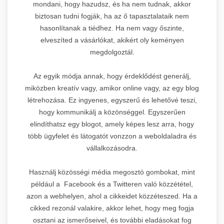
mondani, hogy hazudsz, és ha nem tudnak, akkor
biztosan tudni fogják, ha az ő tapasztalataik nem
hasonlítanak a tiédhez. Ha nem vagy őszinte,
elveszíted a vásárlókat, akikért oly keményen
megdolgoztál.
Az egyik módja annak, hogy érdeklődést generálj,
miközben kreatív vagy, amikor online vagy, az egy blog
létrehozása. Ez ingyenes, egyszerű és lehetővé teszi,
hogy kommunikálj a közönséggel. Egyszerűen
elindíthatsz egy blogot, amely képes lesz arra, hogy
több ügyfelet és látogatót vonzzon a weboldaladra és
vállalkozásodra.
Használj közösségi média megosztó gombokat, mint
például a Facebook és a Twitteren való közzététel,
azon a webhelyen, ahol a cikkeidet közzéteszed. Ha a
cikked rezonál valakire, akkor lehet, hogy meg fogja
osztani az ismerőseivel, és további eladásokat fog