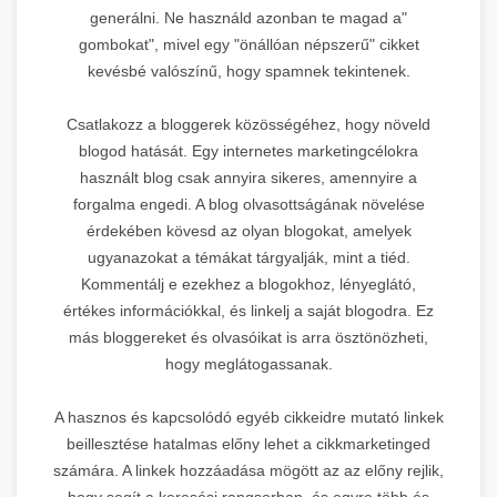
generálni. Ne használd azonban te magad a"
gombokat", mivel egy "önállóan népszerű" cikket
kevésbé valószínű, hogy spamnek tekintenek.
Csatlakozz a bloggerek közösségéhez, hogy növeld
blogod hatását. Egy internetes marketingcélokra
használt blog csak annyira sikeres, amennyire a
forgalma engedi. A blog olvasottságának növelése
érdekében kövesd az olyan blogokat, amelyek
ugyanazokat a témákat tárgyalják, mint a tiéd.
Kommentálj e ezekhez a blogokhoz, lényeglátó,
értékes információkkal, és linkelj a saját blogodra. Ez
más bloggereket és olvasóikat is arra ösztönözheti,
hogy meglátogassanak.
A hasznos és kapcsolódó egyéb cikkeidre mutató linkek
beillesztése hatalmas előny lehet a cikkmarketinged
számára. A linkek hozzáadása mögött az az előny rejlik,
hogy segít a keresési rangsorban, és egyre több és