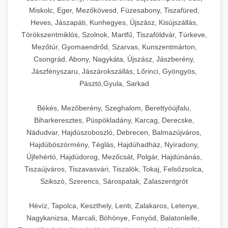
Miskolc, Eger, Mezőkövesd, Füzesabony, Tiszafüred,
Heves, Jászapáti, Kunhegyes, Újszász, Kisújszállás,
Törökszentmiklós, Szolnok, Martfű, Tiszaföldvár, Túrkeve,
Mezőtúr, Gyomaendrőd, Szarvas, Kunszentmárton,
Csongrád, Abony, Nagykáta, Újszász, Jászberény,
Jászfényszaru, Jászárokszállás, Lőrinci, Gyöngyös,
Pásztó,Gyula, Sarkad
Békés, Mezőberény, Szeghalom, Berettyóújfalu,
Biharkeresztes, Püspökladány, Karcag, Derecske,
Nádudvar, Hajdúszoboszló, Debrecen, Balmazújváros,
Hajdúböszörmény, Téglás, Hajdúhadház, Nyíradony,
Újfehértó, Hajdúdorog, Mezőcsát, Polgár, Hajdúnánás,
Tiszaújváros, Tiszavasvári, Tiszalök, Tokaj, Felsőzsolca,
Szikszó, Szerencs, Sárospatak, Zalaszentgrót
Hévíz, Tapolca, Keszthely, Lenti, Zalakaros, Letenye,
Nagykanizsa, Marcali, Böhönye, Fonyód, Balatonlelle,