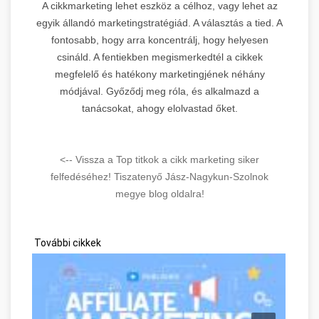
A cikkmarketing lehet eszköz a célhoz, vagy lehet az
egyik állandó marketingstratégiád. A választás a tied. A
fontosabb, hogy arra koncentrálj, hogy helyesen
csináld. A fentiekben megismerkedtél a cikkek
megfelelő és hatékony marketingjének néhány
módjával. Győződj meg róla, és alkalmazd a
tanácsokat, ahogy elolvastad őket.
<-- Vissza a Top titkok a cikk marketing siker
felfedéséhez! Tiszatenyő Jász-Nagykun-Szolnok
megye blog oldalra!
További cikkek