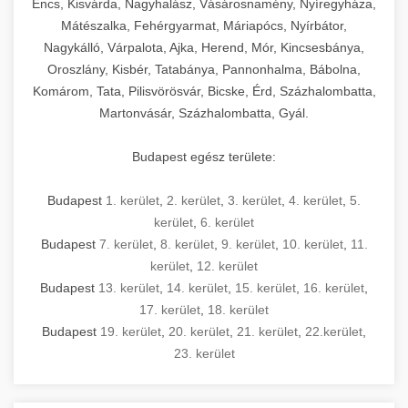
Encs, Kisvárda, Nagyhalász, Vásárosnamény, Nyíregyháza,
Mátészalka, Fehérgyarmat, Máriapócs, Nyírbátor,
Nagykálló, Várpalota, Ajka, Herend, Mór, Kincsesbánya,
Oroszlány, Kisbér, Tatabánya, Pannonhalma, Bábolna,
Komárom, Tata, Pilisvörösvár, Bicske, Érd, Százhalombatta,
Martonvásár, Százhalombatta, Gyál.
Budapest egész területe:
Budapest
1. kerület
,
2. kerület
,
3. kerület
,
4. kerület
,
5.
kerület
,
6. kerület
Budapest
7. kerület
,
8. kerület
,
9. kerület
,
10. kerület
,
11.
kerület
,
12. kerület
Budapest
13. kerület
,
14. kerület
,
15. kerület
,
16. kerület
,
17. kerület
,
18. kerület
Budapest
19. kerület
,
20. kerület
,
21. kerület
,
22.kerület
,
23. kerület