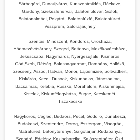
Sárbogárd, Dunaújváros, Kunszentmiklós, Ráckeve,
Gárdony, Székesfehérvár, Balatonföldvár, Siófok,
Balatonalmádi, Polgárdi, Balatonfűzfő, Balatonfüred,
Veszprém, Sátoraljaújhely
Szentes, Mindszent, Kondoros, Orosháza,
Hódmezővásárhely, Szeged, Battonya, Mezőkovácsháza,
Békéscsaba, Nagymaros, Nyergesújfalu, Kismaros,
Göd,Szob, Rétság, Balassagyarmat, Romhány, Hollókő,
Szécsény, Aszód, Hatvan, Monor, Lajosmizse, Soltvadkert,
Kiskőrös, Kecel, Dusnok, Kiskunhalas, Jánoshalma,
Bácsalmás, Kelebia, Röszke, Mórahalom, Kiskunmajsa,
Kistelek, Kiskunfélegyháza, Bugac, Kecskemét,
Tiszakécske
Nagykörös, Cegléd, Budaörs, Pécel, Gödöllő, Dunakeszi,
Budakeszi, Szentendre, Dorog, Esztergom, Visegrád,
Mátrafüred, Bátonyterenye, Salgótarján,Rudabánya,
Szendrő, Edelény, Kazincbarcika, Sajószentpéter, Ózd,