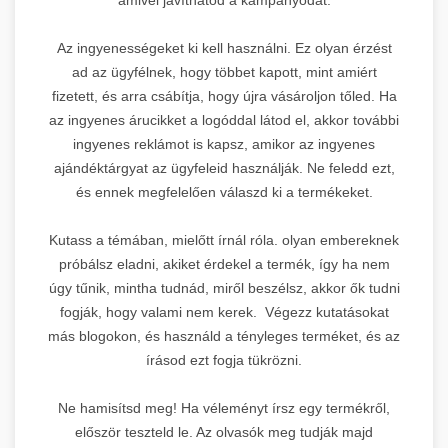
Az ingyenességeket ki kell használni. Ez olyan érzést
ad az ügyfélnek, hogy többet kapott, mint amiért
fizetett, és arra csábítja, hogy újra vásároljon tőled. Ha
az ingyenes árucikket a logóddal látod el, akkor további
ingyenes reklámot is kapsz, amikor az ingyenes
ajándéktárgyat az ügyfeleid használják. Ne feledd ezt,
és ennek megfelelően válaszd ki a termékeket.
Kutass a témában, mielőtt írnál róla. olyan embereknek
próbálsz eladni, akiket érdekel a termék, így ha nem
úgy tűnik, mintha tudnád, miről beszélsz, akkor ők tudni
fogják, hogy valami nem kerek. Végezz kutatásokat
más blogokon, és használd a tényleges terméket, és az
írásod ezt fogja tükrözni.
Ne hamisítsd meg! Ha véleményt írsz egy termékről,
először teszteld le. Az olvasók meg tudják majd