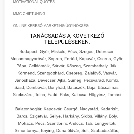
-
MOTIVATIONAL QUOTES
-
MMC CHIPTUNING
-
ONLINE KERESŐ MARKETING ÜGYNÖKSÉG
TANÁCSADÁS A KÖVETKEZŐ
TELEPÜLÉSEKEN:
Budapest, Győr, Miskolc, Pécs, Szeged, Debrecen
Mosonmagyaróvár, Sopron, Fertőd, Kapuvár, Csorna, Győr,
Pápa, Celldömölk, Sárvár, Kőszeg, Szombathely, Ják,
Körmend, Szentgotthárd, Csepreg, Zalalövő, Vasvár,
Jánosháza, Devecser, Ajka, Sümeg, Pécsvárad, Komló,
Sásd, Dombóvár, Bonyhád, Bátaszék, Baja, Bácsalmás,
Szekszárd, Tolna, Fadd, Paks, Kalocsa, Hőgyész, Tamási
Balatonboglár, Kaposvár, Csurgó, Nagyatád, Kadarkút,
Barcs, Szigetvár, Sellye, Harkány, Siklós, Villány, Bóly,
Mohács, Pécs, Szentlőrinc Andocs, Tab, Lengyeltóti,
Simontornya, Enying, Dunaföldvár, Solt, Szabadszállás,