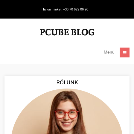
Hívjon minket: +36 70 629 06 90
Menü
RÓLUNK