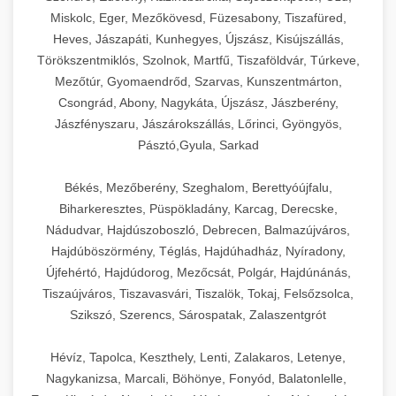
Miskolc, Eger, Mezőkövesd, Füzesabony, Tiszafüred,
Heves, Jászapáti, Kunhegyes, Újszász, Kisújszállás,
Törökszentmiklós, Szolnok, Martfű, Tiszaföldvár, Túrkeve,
Mezőtúr, Gyomaendrőd, Szarvas, Kunszentmárton,
Csongrád, Abony, Nagykáta, Újszász, Jászberény,
Jászfényszaru, Jászárokszállás, Lőrinci, Gyöngyös,
Pásztó,Gyula, Sarkad
Békés, Mezőberény, Szeghalom, Berettyóújfalu,
Biharkeresztes, Püspökladány, Karcag, Derecske,
Nádudvar, Hajdúszoboszló, Debrecen, Balmazújváros,
Hajdúböszörmény, Téglás, Hajdúhadház, Nyíradony,
Újfehértó, Hajdúdorog, Mezőcsát, Polgár, Hajdúnánás,
Tiszaújváros, Tiszavasvári, Tiszalök, Tokaj, Felsőzsolca,
Szikszó, Szerencs, Sárospatak, Zalaszentgrót
Hévíz, Tapolca, Keszthely, Lenti, Zalakaros, Letenye,
Nagykanizsa, Marcali, Böhönye, Fonyód, Balatonlelle,