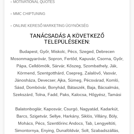
-
MOTIVATIONAL QUOTES
-
MMC CHIPTUNING
-
ONLINE KERESŐ MARKETING ÜGYNÖKSÉG
TANÁCSADÁS A KÖVETKEZŐ
TELEPÜLÉSEKEN:
Budapest, Győr, Miskolc, Pécs, Szeged, Debrecen
Mosonmagyaróvár, Sopron, Fertőd, Kapuvár, Csorna, Győr,
Pápa, Celldömölk, Sárvár, Kőszeg, Szombathely, Ják,
Körmend, Szentgotthárd, Csepreg, Zalalövő, Vasvár,
Jánosháza, Devecser, Ajka, Sümeg, Pécsvárad, Komló,
Sásd, Dombóvár, Bonyhád, Bátaszék, Baja, Bácsalmás,
Szekszárd, Tolna, Fadd, Paks, Kalocsa, Hőgyész, Tamási
Balatonboglár, Kaposvár, Csurgó, Nagyatád, Kadarkút,
Barcs, Szigetvár, Sellye, Harkány, Siklós, Villány, Bóly,
Mohács, Pécs, Szentlőrinc Andocs, Tab, Lengyeltóti,
Simontornya, Enying, Dunaföldvár, Solt, Szabadszállás,