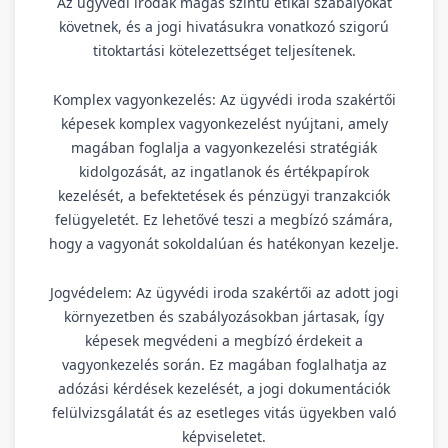
Az ügyvédi irodák magas szintű etikai szabályokat
követnek, és a jogi hivatásukra vonatkozó szigorú
titoktartási kötelezettséget teljesítenek.
Komplex vagyonkezelés: Az ügyvédi iroda szakértői
képesek komplex vagyonkezelést nyújtani, amely
magában foglalja a vagyonkezelési stratégiák
kidolgozását, az ingatlanok és értékpapírok
kezelését, a befektetések és pénzügyi tranzakciók
felügyeletét. Ez lehetővé teszi a megbízó számára,
hogy a vagyonát sokoldalúan és hatékonyan kezelje.
Jogvédelem: Az ügyvédi iroda szakértői az adott jogi
környezetben és szabályozásokban jártasak, így
képesek megvédeni a megbízó érdekeit a
vagyonkezelés során. Ez magában foglalhatja az
adózási kérdések kezelését, a jogi dokumentációk
felülvizsgálatát és az esetleges vitás ügyekben való
képviseletet.