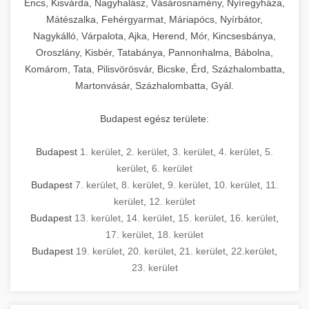
Encs, Kisvárda, Nagyhalász, Vásárosnamény, Nyíregyháza,
Mátészalka, Fehérgyarmat, Máriapócs, Nyírbátor,
Nagykálló, Várpalota, Ajka, Herend, Mór, Kincsesbánya,
Oroszlány, Kisbér, Tatabánya, Pannonhalma, Bábolna,
Komárom, Tata, Pilisvörösvár, Bicske, Érd, Százhalombatta,
Martonvásár, Százhalombatta, Gyál.
Budapest egész területe:
Budapest
1. kerület
,
2. kerület
,
3. kerület
,
4. kerület
,
5.
kerület
,
6. kerület
Budapest
7. kerület
,
8. kerület
,
9. kerület
,
10. kerület
,
11.
kerület
,
12. kerület
Budapest
13. kerület
,
14. kerület
,
15. kerület
,
16. kerület
,
17. kerület
,
18. kerület
Budapest
19. kerület
,
20. kerület
,
21. kerület
,
22.kerület
,
23. kerület