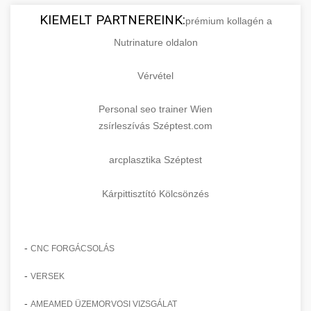
KIEMELT PARTNEREINK:
prémium kollagén a
Nutrinature oldalon
Vérvétel
Personal seo trainer Wien
zsírleszívás Széptest.com
arcplasztika Széptest
Kárpittisztító Kölcsönzés
-
CNC FORGÁCSOLÁS
-
VERSEK
-
AMEAMED ÜZEMORVOSI VIZSGÁLAT