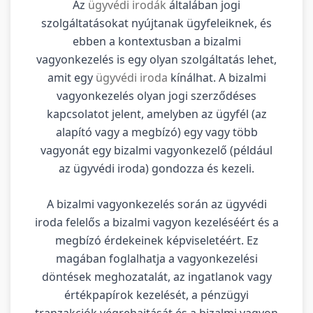
Az
ügyvédi irodák
általában jogi
szolgáltatásokat nyújtanak ügyfeleiknek, és
ebben a kontextusban a bizalmi
vagyonkezelés is egy olyan szolgáltatás lehet,
amit egy
ügyvédi iroda
kínálhat. A bizalmi
vagyonkezelés olyan jogi szerződéses
kapcsolatot jelent, amelyben az ügyfél (az
alapító vagy a megbízó) egy vagy több
vagyonát egy bizalmi vagyonkezelő (például
az ügyvédi iroda) gondozza és kezeli.
A bizalmi vagyonkezelés során az ügyvédi
iroda felelős a bizalmi vagyon kezeléséért és a
megbízó érdekeinek képviseletéért. Ez
magában foglalhatja a vagyonkezelési
döntések meghozatalát, az ingatlanok vagy
értékpapírok kezelését, a pénzügyi
tranzakciók végrehajtását és a bizalmi vagyon