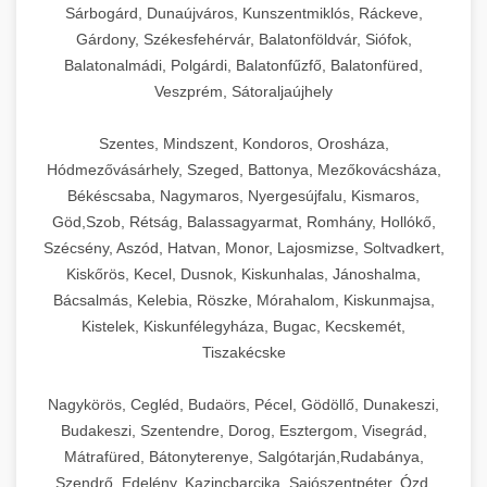
Sárbogárd, Dunaújváros, Kunszentmiklós, Ráckeve,
Gárdony, Székesfehérvár, Balatonföldvár, Siófok,
Balatonalmádi, Polgárdi, Balatonfűzfő, Balatonfüred,
Veszprém, Sátoraljaújhely
Szentes, Mindszent, Kondoros, Orosháza,
Hódmezővásárhely, Szeged, Battonya, Mezőkovácsháza,
Békéscsaba, Nagymaros, Nyergesújfalu, Kismaros,
Göd,Szob, Rétság, Balassagyarmat, Romhány, Hollókő,
Szécsény, Aszód, Hatvan, Monor, Lajosmizse, Soltvadkert,
Kiskőrös, Kecel, Dusnok, Kiskunhalas, Jánoshalma,
Bácsalmás, Kelebia, Röszke, Mórahalom, Kiskunmajsa,
Kistelek, Kiskunfélegyháza, Bugac, Kecskemét,
Tiszakécske
Nagykörös, Cegléd, Budaörs, Pécel, Gödöllő, Dunakeszi,
Budakeszi, Szentendre, Dorog, Esztergom, Visegrád,
Mátrafüred, Bátonyterenye, Salgótarján,Rudabánya,
Szendrő, Edelény, Kazincbarcika, Sajószentpéter, Ózd,