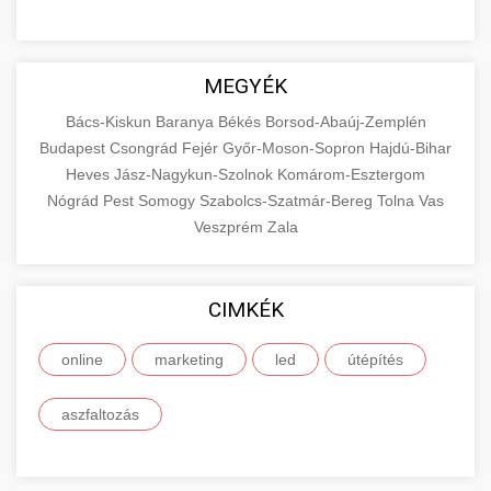
MEGYÉK
Bács-Kiskun
Baranya
Békés
Borsod-Abaúj-Zemplén
Budapest
Csongrád
Fejér
Győr-Moson-Sopron
Hajdú-Bihar
Heves
Jász-Nagykun-Szolnok
Komárom-Esztergom
Nógrád
Pest
Somogy
Szabolcs-Szatmár-Bereg
Tolna
Vas
Veszprém
Zala
CIMKÉK
online
marketing
led
útépítés
aszfaltozás