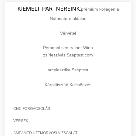
KIEMELT PARTNEREINK:
prémium kollagén a
Nutrinature oldalon
Vérvétel
Personal seo trainer Wien
zsírleszívás Széptest.com
arcplasztika Széptest
Kárpittisztító Kölcsönzés
-
CNC FORGÁCSOLÁS
-
VERSEK
-
AMEAMED ÜZEMORVOSI VIZSGÁLAT