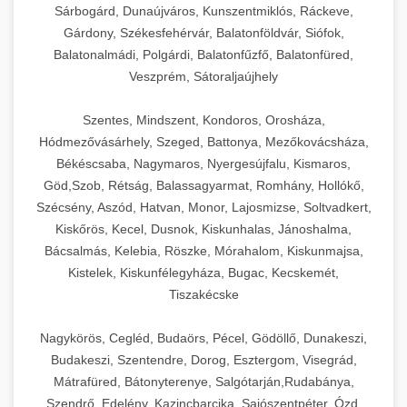
Sárbogárd, Dunaújváros, Kunszentmiklós, Ráckeve,
Gárdony, Székesfehérvár, Balatonföldvár, Siófok,
Balatonalmádi, Polgárdi, Balatonfűzfő, Balatonfüred,
Veszprém, Sátoraljaújhely
Szentes, Mindszent, Kondoros, Orosháza,
Hódmezővásárhely, Szeged, Battonya, Mezőkovácsháza,
Békéscsaba, Nagymaros, Nyergesújfalu, Kismaros,
Göd,Szob, Rétság, Balassagyarmat, Romhány, Hollókő,
Szécsény, Aszód, Hatvan, Monor, Lajosmizse, Soltvadkert,
Kiskőrös, Kecel, Dusnok, Kiskunhalas, Jánoshalma,
Bácsalmás, Kelebia, Röszke, Mórahalom, Kiskunmajsa,
Kistelek, Kiskunfélegyháza, Bugac, Kecskemét,
Tiszakécske
Nagykörös, Cegléd, Budaörs, Pécel, Gödöllő, Dunakeszi,
Budakeszi, Szentendre, Dorog, Esztergom, Visegrád,
Mátrafüred, Bátonyterenye, Salgótarján,Rudabánya,
Szendrő, Edelény, Kazincbarcika, Sajószentpéter, Ózd,