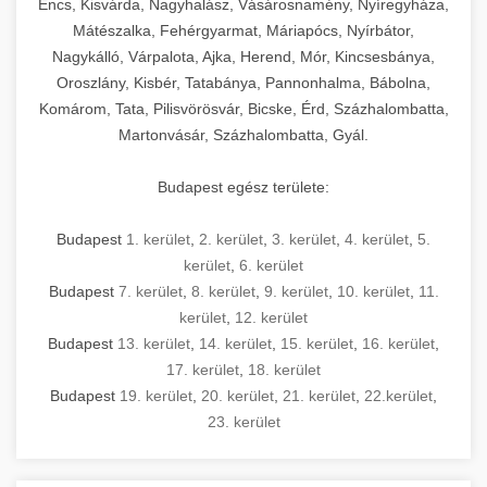
Encs, Kisvárda, Nagyhalász, Vásárosnamény, Nyíregyháza,
Mátészalka, Fehérgyarmat, Máriapócs, Nyírbátor,
Nagykálló, Várpalota, Ajka, Herend, Mór, Kincsesbánya,
Oroszlány, Kisbér, Tatabánya, Pannonhalma, Bábolna,
Komárom, Tata, Pilisvörösvár, Bicske, Érd, Százhalombatta,
Martonvásár, Százhalombatta, Gyál.
Budapest egész területe:
Budapest
1. kerület
,
2. kerület
,
3. kerület
,
4. kerület
,
5.
kerület
,
6. kerület
Budapest
7. kerület
,
8. kerület
,
9. kerület
,
10. kerület
,
11.
kerület
,
12. kerület
Budapest
13. kerület
,
14. kerület
,
15. kerület
,
16. kerület
,
17. kerület
,
18. kerület
Budapest
19. kerület
,
20. kerület
,
21. kerület
,
22.kerület
,
23. kerület