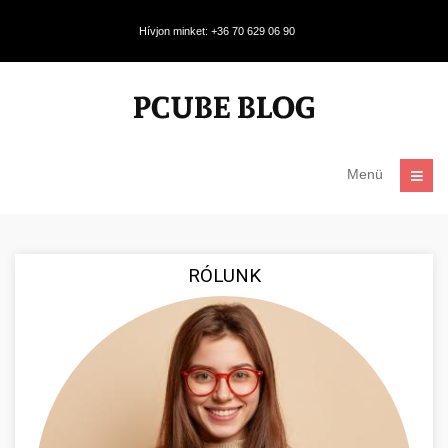
Hívjon minket: +36 70 629 06 90
Menü
RÓLUNK