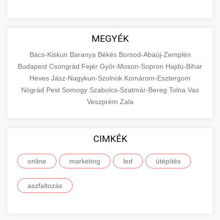
MEGYÉK
Bács-Kiskun
Baranya
Békés
Borsod-Abaúj-Zemplén
Budapest
Csongrád
Fejér
Győr-Moson-Sopron
Hajdú-Bihar
Heves
Jász-Nagykun-Szolnok
Komárom-Esztergom
Nógrád
Pest
Somogy
Szabolcs-Szatmár-Bereg
Tolna
Vas
Veszprém
Zala
CIMKÉK
online
marketing
led
útépítés
aszfaltozás