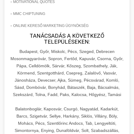
-
MOTIVATIONAL QUOTES
-
MMC CHIPTUNING
-
ONLINE KERESŐ MARKETING ÜGYNÖKSÉG
TANÁCSADÁS A KÖVETKEZŐ
TELEPÜLÉSEKEN:
Budapest, Győr, Miskolc, Pécs, Szeged, Debrecen
Mosonmagyaróvár, Sopron, Fertőd, Kapuvár, Csorna, Győr,
Pápa, Celldömölk, Sárvár, Kőszeg, Szombathely, Ják,
Körmend, Szentgotthárd, Csepreg, Zalalövő, Vasvár,
Jánosháza, Devecser, Ajka, Sümeg, Pécsvárad, Komló,
Sásd, Dombóvár, Bonyhád, Bátaszék, Baja, Bácsalmás,
Szekszárd, Tolna, Fadd, Paks, Kalocsa, Hőgyész, Tamási
Balatonboglár, Kaposvár, Csurgó, Nagyatád, Kadarkút,
Barcs, Szigetvár, Sellye, Harkány, Siklós, Villány, Bóly,
Mohács, Pécs, Szentlőrinc Andocs, Tab, Lengyeltóti,
Simontornya, Enying, Dunaföldvár, Solt, Szabadszállás,