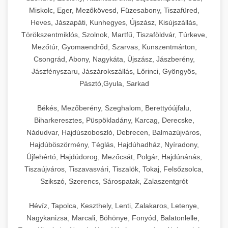
Miskolc, Eger, Mezőkövesd, Füzesabony, Tiszafüred,
Heves, Jászapáti, Kunhegyes, Újszász, Kisújszállás,
Törökszentmiklós, Szolnok, Martfű, Tiszaföldvár, Túrkeve,
Mezőtúr, Gyomaendrőd, Szarvas, Kunszentmárton,
Csongrád, Abony, Nagykáta, Újszász, Jászberény,
Jászfényszaru, Jászárokszállás, Lőrinci, Gyöngyös,
Pásztó,Gyula, Sarkad
Békés, Mezőberény, Szeghalom, Berettyóújfalu,
Biharkeresztes, Püspökladány, Karcag, Derecske,
Nádudvar, Hajdúszoboszló, Debrecen, Balmazújváros,
Hajdúböszörmény, Téglás, Hajdúhadház, Nyíradony,
Újfehértó, Hajdúdorog, Mezőcsát, Polgár, Hajdúnánás,
Tiszaújváros, Tiszavasvári, Tiszalök, Tokaj, Felsőzsolca,
Szikszó, Szerencs, Sárospatak, Zalaszentgrót
Hévíz, Tapolca, Keszthely, Lenti, Zalakaros, Letenye,
Nagykanizsa, Marcali, Böhönye, Fonyód, Balatonlelle,