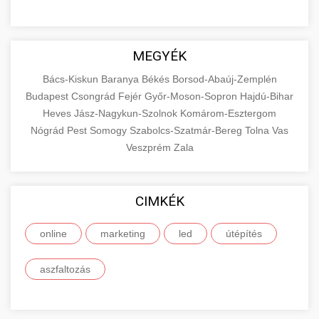
MEGYÉK
Bács-Kiskun
Baranya
Békés
Borsod-Abaúj-Zemplén
Budapest
Csongrád
Fejér
Győr-Moson-Sopron
Hajdú-Bihar
Heves
Jász-Nagykun-Szolnok
Komárom-Esztergom
Nógrád
Pest
Somogy
Szabolcs-Szatmár-Bereg
Tolna
Vas
Veszprém
Zala
CIMKÉK
online
marketing
led
útépítés
aszfaltozás