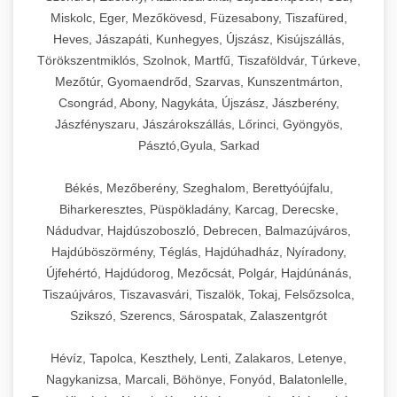
Miskolc, Eger, Mezőkövesd, Füzesabony, Tiszafüred,
Heves, Jászapáti, Kunhegyes, Újszász, Kisújszállás,
Törökszentmiklós, Szolnok, Martfű, Tiszaföldvár, Túrkeve,
Mezőtúr, Gyomaendrőd, Szarvas, Kunszentmárton,
Csongrád, Abony, Nagykáta, Újszász, Jászberény,
Jászfényszaru, Jászárokszállás, Lőrinci, Gyöngyös,
Pásztó,Gyula, Sarkad
Békés, Mezőberény, Szeghalom, Berettyóújfalu,
Biharkeresztes, Püspökladány, Karcag, Derecske,
Nádudvar, Hajdúszoboszló, Debrecen, Balmazújváros,
Hajdúböszörmény, Téglás, Hajdúhadház, Nyíradony,
Újfehértó, Hajdúdorog, Mezőcsát, Polgár, Hajdúnánás,
Tiszaújváros, Tiszavasvári, Tiszalök, Tokaj, Felsőzsolca,
Szikszó, Szerencs, Sárospatak, Zalaszentgrót
Hévíz, Tapolca, Keszthely, Lenti, Zalakaros, Letenye,
Nagykanizsa, Marcali, Böhönye, Fonyód, Balatonlelle,