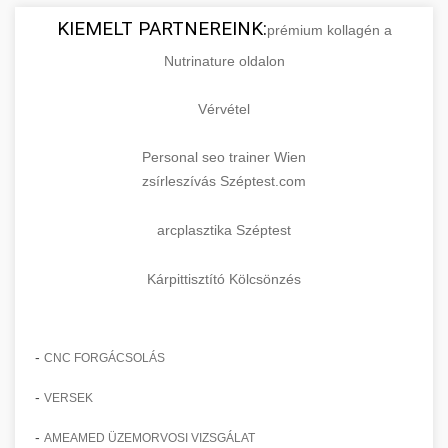
KIEMELT PARTNEREINK:
prémium kollagén a
Nutrinature oldalon
Vérvétel
Personal seo trainer Wien
zsírleszívás Széptest.com
arcplasztika Széptest
Kárpittisztító Kölcsönzés
-
CNC FORGÁCSOLÁS
-
VERSEK
-
AMEAMED ÜZEMORVOSI VIZSGÁLAT