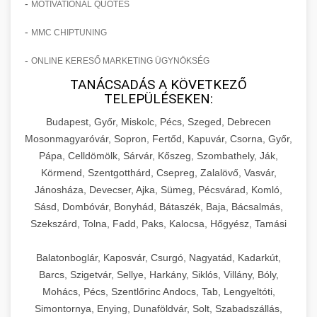
-
MOTIVATIONAL QUOTES
-
MMC CHIPTUNING
-
ONLINE KERESŐ MARKETING ÜGYNÖKSÉG
TANÁCSADÁS A KÖVETKEZŐ
TELEPÜLÉSEKEN:
Budapest, Győr, Miskolc, Pécs, Szeged, Debrecen
Mosonmagyaróvár, Sopron, Fertőd, Kapuvár, Csorna, Győr,
Pápa, Celldömölk, Sárvár, Kőszeg, Szombathely, Ják,
Körmend, Szentgotthárd, Csepreg, Zalalövő, Vasvár,
Jánosháza, Devecser, Ajka, Sümeg, Pécsvárad, Komló,
Sásd, Dombóvár, Bonyhád, Bátaszék, Baja, Bácsalmás,
Szekszárd, Tolna, Fadd, Paks, Kalocsa, Hőgyész, Tamási
Balatonboglár, Kaposvár, Csurgó, Nagyatád, Kadarkút,
Barcs, Szigetvár, Sellye, Harkány, Siklós, Villány, Bóly,
Mohács, Pécs, Szentlőrinc Andocs, Tab, Lengyeltóti,
Simontornya, Enying, Dunaföldvár, Solt, Szabadszállás,