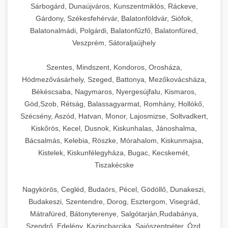
Sárbogárd, Dunaújváros, Kunszentmiklós, Ráckeve,
Gárdony, Székesfehérvár, Balatonföldvár, Siófok,
Balatonalmádi, Polgárdi, Balatonfűzfő, Balatonfüred,
Veszprém, Sátoraljaújhely
Szentes, Mindszent, Kondoros, Orosháza,
Hódmezővásárhely, Szeged, Battonya, Mezőkovácsháza,
Békéscsaba, Nagymaros, Nyergesújfalu, Kismaros,
Göd,Szob, Rétság, Balassagyarmat, Romhány, Hollókő,
Szécsény, Aszód, Hatvan, Monor, Lajosmizse, Soltvadkert,
Kiskőrös, Kecel, Dusnok, Kiskunhalas, Jánoshalma,
Bácsalmás, Kelebia, Röszke, Mórahalom, Kiskunmajsa,
Kistelek, Kiskunfélegyháza, Bugac, Kecskemét,
Tiszakécske
Nagykörös, Cegléd, Budaörs, Pécel, Gödöllő, Dunakeszi,
Budakeszi, Szentendre, Dorog, Esztergom, Visegrád,
Mátrafüred, Bátonyterenye, Salgótarján,Rudabánya,
Szendrő, Edelény, Kazincbarcika, Sajószentpéter, Ózd,