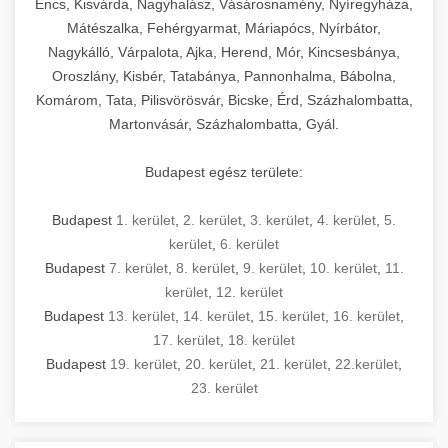
Encs, Kisvárda, Nagyhalász, Vásárosnamény, Nyíregyháza,
Mátészalka, Fehérgyarmat, Máriapócs, Nyírbátor,
Nagykálló, Várpalota, Ajka, Herend, Mór, Kincsesbánya,
Oroszlány, Kisbér, Tatabánya, Pannonhalma, Bábolna,
Komárom, Tata, Pilisvörösvár, Bicske, Érd, Százhalombatta,
Martonvásár, Százhalombatta, Gyál.
Budapest egész területe:
Budapest
1. kerület
,
2. kerület
,
3. kerület
,
4. kerület
,
5.
kerület
,
6. kerület
Budapest
7. kerület
,
8. kerület
,
9. kerület
,
10. kerület
,
11.
kerület
,
12. kerület
Budapest
13. kerület
,
14. kerület
,
15. kerület
,
16. kerület
,
17. kerület
,
18. kerület
Budapest
19. kerület
,
20. kerület
,
21. kerület
,
22.kerület
,
23. kerület