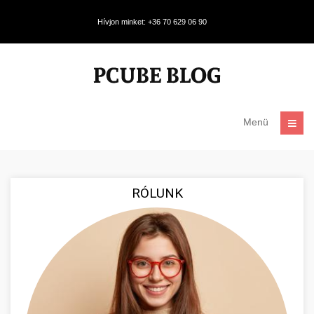
Hívjon minket: +36 70 629 06 90
Menü
RÓLUNK