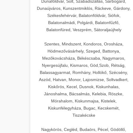
Dunaföldvár, Solt, Szabadszállás, Sárbogárd,
Dunaújváros, Kunszentmiklós, Ráckeve, Gárdony,
Székesfehérvár, Balatonföldvár, Siófok,
Balatonalmádi, Polgárdi, Balatonfűzfő,
Balatonfüred, Veszprém, Sátoraljaújhely
Szentes, Mindszent, Kondoros, Orosháza,
Hódmezővásárhely, Szeged, Battonya,
Mezőkovácsháza, Békéscsaba, Nagymaros,
Nyergesújfalu, Kismaros, Göd,Szob, Rétság,
Balassagyarmat, Romhány, Hollókő, Szécsény,
Aszód, Hatvan, Monor, Lajosmizse, Soltvadkert,
Kiskőrös, Kecel, Dusnok, Kiskunhalas,
Jánoshalma, Bácsalmás, Kelebia, Röszke,
Mórahalom, Kiskunmajsa, Kistelek,
Kiskunfélegyháza, Bugac, Kecskemét,
Tiszakécske
Nagykörös, Cegléd, Budaörs, Pécel, Gödöllő,