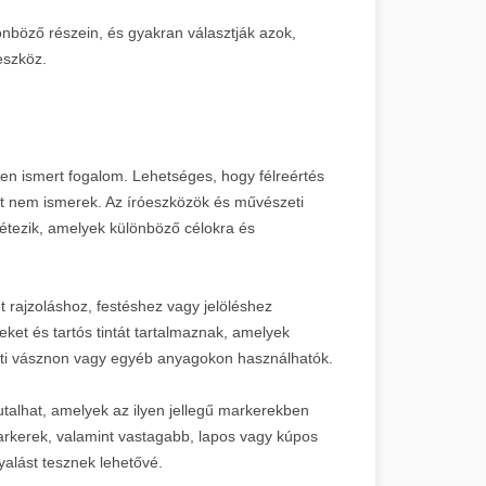
lönböző részein, és gyakran választják azok,
eszköz.
en ismert fogalom. Lehetséges, hogy félreértés
et nem ismerek. Az íróeszközök és művészeti
 létezik, amelyek különböző célokra és
et rajzoláshoz, festéshez vagy jelöléshez
eket és tartós tintát tartalmaznak, amelyek
eti vásznon vagy egyéb anyagokon használhatók.
talhat, amelyek az ilyen jellegű markerekben
arkerek, valamint vastagabb, lapos vagy kúpos
alást tesznek lehetővé.