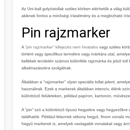
Az Uni-ball golyóstollak széles körben elérhetők a világ kü
akiknek fontos a minőségi írásélmény és a megbízható író
Pin rajzmarker
A
"pin rajzmarker" kifejezés nem hivatalos
vagy széles körb
történt vagy specifikus termékre vagy márkára utal, amely
kellékek területén számos különféle rajzmárka és jelző toll
alkalmazásokra szolgálnak.
Általában a "rajzmarker" olyan speciális tollat jelent, amely
használnak. Ezek a markerek általában intenzív, élénk szín
különböző felületeken, például papíron, kartonon, művész
A "pin" szó a különböző típusú hegyekre vagy hegyezőkre u
találhatók. Például léteznek vékony hegyű, finom vonalú m
hegyű markerek is, amelyek vastagabb vonalakat vagy árny