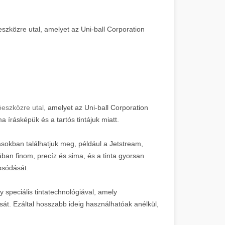
óeszközre utal, amelyet az Uni-ball Corporation
róeszközre utal,
amelyet az Uni-ball Corporation
a írásképük és a tartós tintájuk miatt.
ásokban találhatjuk meg, például a Jetstream,
ában finom, precíz és sima, és a tinta gyorsan
osódását.
 speciális tintatechnológiával, amely
ását. Ezáltal hosszabb ideig használhatóak anélkül,