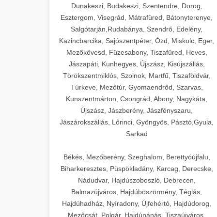
Dunakeszi, Budakeszi, Szentendre, Dorog,
Esztergom, Visegrád, Mátrafüred, Bátonyterenye,
Salgótarján,Rudabánya, Szendrő, Edelény,
Kazincbarcika, Sajószentpéter, Ózd, Miskolc, Eger,
Mezőkövesd, Füzesabony, Tiszafüred, Heves,
Jászapáti, Kunhegyes, Újszász, Kisújszállás,
Törökszentmiklós, Szolnok, Martfű, Tiszaföldvár,
Túrkeve, Mezőtúr, Gyomaendrőd, Szarvas,
Kunszentmárton, Csongrád, Abony, Nagykáta,
Újszász, Jászberény, Jászfényszaru,
Jászárokszállás, Lőrinci, Gyöngyös, Pásztó,Gyula,
Sarkad
Békés, Mezőberény, Szeghalom, Berettyóújfalu,
Biharkeresztes, Püspökladány, Karcag, Derecske,
Nádudvar, Hajdúszoboszló, Debrecen,
Balmazújváros, Hajdúböszörmény, Téglás,
Hajdúhadház, Nyíradony, Újfehértó, Hajdúdorog,
Mezőcsát, Polgár, Hajdúnánás, Tiszaújváros,