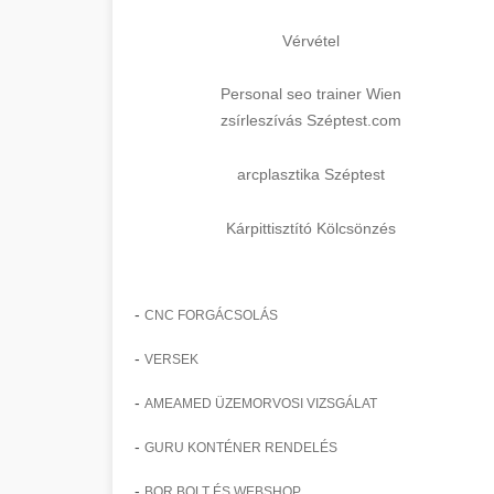
Vérvétel
Personal seo trainer Wien
zsírleszívás Széptest.com
arcplasztika Széptest
Kárpittisztító Kölcsönzés
-
CNC FORGÁCSOLÁS
-
VERSEK
-
AMEAMED ÜZEMORVOSI VIZSGÁLAT
-
GURU KONTÉNER RENDELÉS
-
BOR BOLT ÉS WEBSHOP