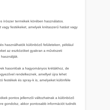
i és írószer termékek körében használatos.
 vagy festékeket, amelyek krétaszerű hatást vagy
, és használhatók különböző felületeken, például
zeket az eszközöket gyakran a művészeti
 használják.
lyek hasonlóak a hagyományos krétákhoz, de
egyezővel rendelkeznek, amellyel újra lehet
zó festékek és spray-k is, amelyeket különféle
mékek pontos jellemzői változhatnak a különböző
re gondolsz, akkor pontosabb információt tudnék