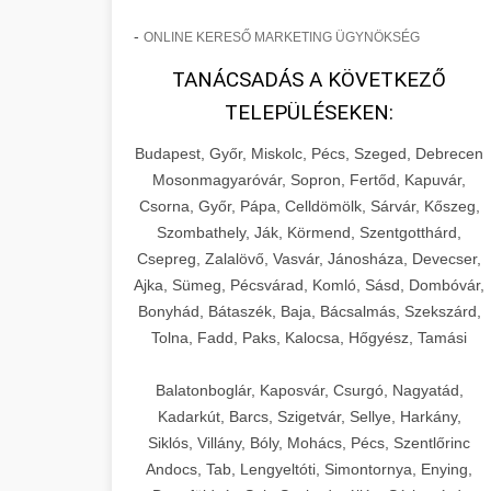
-
ONLINE KERESŐ MARKETING ÜGYNÖKSÉG
TANÁCSADÁS A KÖVETKEZŐ
TELEPÜLÉSEKEN:
Budapest, Győr, Miskolc, Pécs, Szeged, Debrecen
Mosonmagyaróvár, Sopron, Fertőd, Kapuvár,
Csorna, Győr, Pápa, Celldömölk, Sárvár, Kőszeg,
Szombathely, Ják, Körmend, Szentgotthárd,
Csepreg, Zalalövő, Vasvár, Jánosháza, Devecser,
Ajka, Sümeg, Pécsvárad, Komló, Sásd, Dombóvár,
Bonyhád, Bátaszék, Baja, Bácsalmás, Szekszárd,
Tolna, Fadd, Paks, Kalocsa, Hőgyész, Tamási
Balatonboglár, Kaposvár, Csurgó, Nagyatád,
Kadarkút, Barcs, Szigetvár, Sellye, Harkány,
Siklós, Villány, Bóly, Mohács, Pécs, Szentlőrinc
Andocs, Tab, Lengyeltóti, Simontornya, Enying,