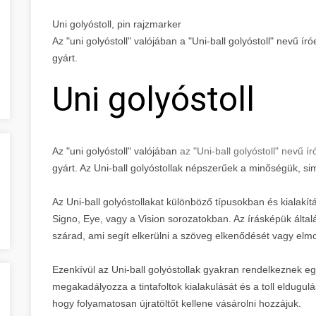
Uni golyóstoll, pin rajzmarker
Az "uni golyóstoll" valójában a "Uni-ball golyóstoll" nevű ír
gyárt.
Uni golyóstoll
Az "uni golyóstoll" valójában
az "Uni-ball golyóstoll" nevű í
gyárt. Az Uni-ball golyóstollak népszerűek a minőségük, sim
Az Uni-ball golyóstollakat különböző típusokban és kialakít
Signo, Eye, vagy a Vision sorozatokban. Az írásképük által
szárad, ami segít elkerülni a szöveg elkenődését vagy elm
Ezenkívül az Uni-ball golyóstollak gyakran rendelkeznek egy
megakadályozza a tintafoltok kialakulását és a toll eldugul
hogy folyamatosan újratöltőt kellene vásárolni hozzájuk.