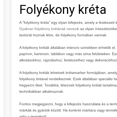
Folyékony kréta
A "folyékony kréta" egy olyan kifejezés, amely a festészet
Gyakran folyékony krétának nevezik
az olyan íróeszközöket
textúrát hoznak létre, de folyékony formában vannak.
A folyékony kréták általában intenzív színekben érhetők el
papíron, kartonon, táblákon vagy más sima felületeken. E
alkotásokhoz, rajzoláshoz, festészethez vagy dekorációhoz
A folyékony kréták lehetnek krétamarker formájában, ame
folyékony tintával rendelkeznek. Ezek általában speciális h
hegyezni őket. Továbbá, léteznek folyékony krétát tartalma
technikákban alkalmaznak.
Fontos megjegyezni, hogy a kifejezés használata és a ter
márkák és gyártók között. Ha konkrét márkára vagy termék
adni a termékről.