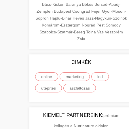
Bács-Kiskun
Baranya
Békés
Borsod-Abaúj-
Zemplén
Budapest
Csongrád
Fejér
Győr-Moson-
Sopron
Hajdú-Bihar
Heves
Jász-Nagykun-Szolnok
Komárom-Esztergom
Nógrád
Pest
Somogy
Szabolcs-Szatmár-Bereg
Tolna
Vas
Veszprém
Zala
CIMKÉK
online
marketing
led
útépítés
aszfaltozás
KIEMELT PARTNEREINK:
prémium
kollagén a Nutrinature oldalon