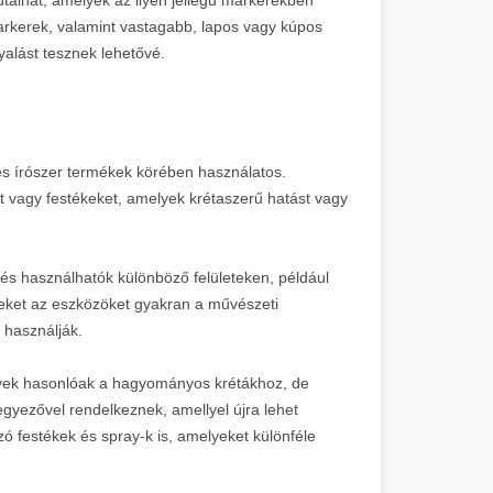
arkerek, valamint vastagabb, lapos vagy kúpos
alást tesznek lehetővé.
i és írószer termékek körében használatos.
 vagy festékeket, amelyek krétaszerű hatást vagy
, és használhatók különböző felületeken, például
zeket az eszközöket gyakran a művészeti
 használják.
lyek hasonlóak a hagyományos krétákhoz, de
egyezővel rendelkeznek, amellyel újra lehet
zó festékek és spray-k is, amelyeket különféle