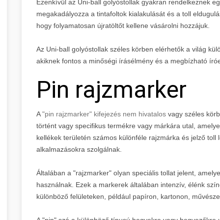
Ezenkívül az Uni-ball golyóstollak gyakran rendelkeznek egy
megakadályozza a tintafoltok kialakulását és a toll eldugul
hogy folyamatosan újratöltőt kellene vásárolni hozzájuk.
Az Uni-ball golyóstollak széles körben elérhetők a világ kü
akiknek fontos a minőségi írásélmény és a megbízható író
Pin rajzmarker
A
"pin rajzmarker" kifejezés nem hivatalos
vagy széles körb
történt vagy specifikus termékre vagy márkára utal, amely
kellékek területén számos különféle rajzmárka és jelző toll
alkalmazásokra szolgálnak.
Általában a "rajzmarker" olyan speciális tollat jelent, amely
használnak. Ezek a markerek általában intenzív, élénk szín
különböző felületeken, például papíron, kartonon, művész
A "pin" szó a különböző típusú hegyekre vagy hegyezőkre u