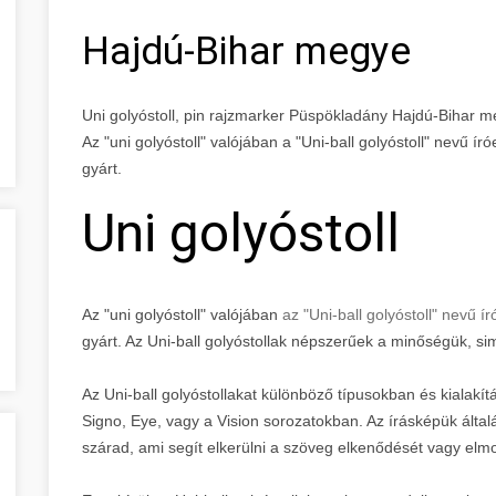
Hajdú-Bihar megye
Uni golyóstoll, pin rajzmarker Püspökladány Hajdú-Bihar 
Az "uni golyóstoll" valójában a "Uni-ball golyóstoll" nevű ír
gyárt.
Uni golyóstoll
Az "uni golyóstoll" valójában
az "Uni-ball golyóstoll" nevű í
gyárt. Az Uni-ball golyóstollak népszerűek a minőségük, sim
Az Uni-ball golyóstollakat különböző típusokban és kialakít
Signo, Eye, vagy a Vision sorozatokban. Az írásképük által
szárad, ami segít elkerülni a szöveg elkenődését vagy elm