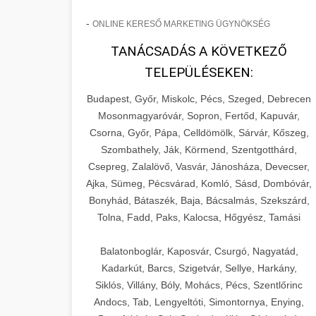
-
ONLINE KERESŐ MARKETING ÜGYNÖKSÉG
TANÁCSADÁS A KÖVETKEZŐ
TELEPÜLÉSEKEN:
Budapest, Győr, Miskolc, Pécs, Szeged, Debrecen
Mosonmagyaróvár, Sopron, Fertőd, Kapuvár,
Csorna, Győr, Pápa, Celldömölk, Sárvár, Kőszeg,
Szombathely, Ják, Körmend, Szentgotthárd,
Csepreg, Zalalövő, Vasvár, Jánosháza, Devecser,
Ajka, Sümeg, Pécsvárad, Komló, Sásd, Dombóvár,
Bonyhád, Bátaszék, Baja, Bácsalmás, Szekszárd,
Tolna, Fadd, Paks, Kalocsa, Hőgyész, Tamási
Balatonboglár, Kaposvár, Csurgó, Nagyatád,
Kadarkút, Barcs, Szigetvár, Sellye, Harkány,
Siklós, Villány, Bóly, Mohács, Pécs, Szentlőrinc
Andocs, Tab, Lengyeltóti, Simontornya, Enying,