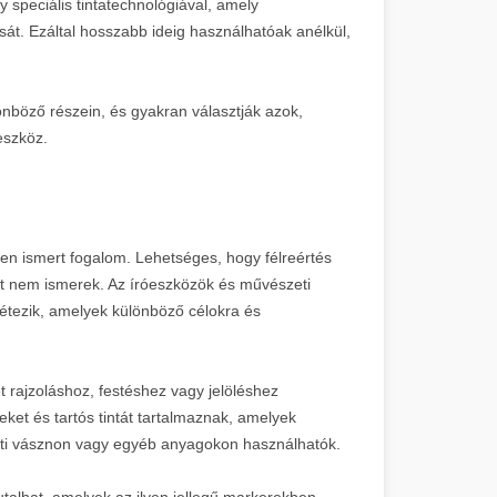
 speciális tintatechnológiával, amely
ását. Ezáltal hosszabb ideig használhatóak anélkül,
lönböző részein, és gyakran választják azok,
eszköz.
en ismert fogalom. Lehetséges, hogy félreértés
et nem ismerek. Az íróeszközök és művészeti
 létezik, amelyek különböző célokra és
et rajzoláshoz, festéshez vagy jelöléshez
eket és tartós tintát tartalmaznak, amelyek
eti vásznon vagy egyéb anyagokon használhatók.
talhat, amelyek az ilyen jellegű markerekben