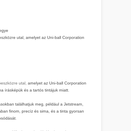
megye
óeszközre utal, amelyet az Uni-ball Corporation
róeszközre utal,
amelyet az Uni-ball Corporation
a írásképük és a tartós tintájuk miatt.
ásokban találhatjuk meg, például a Jetstream,
ában finom, precíz és sima, és a tinta gyorsan
osódását.