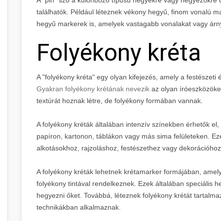
találhatók. Például léteznek vékony hegyű, finom vonalú m
hegyű markerek is, amelyek vastagabb vonalakat vagy árny
Folyékony kréta
A "folyékony kréta" egy olyan kifejezés, amely a festészet
Gyakran folyékony krétának nevezik
az olyan íróeszközöket
textúrát hoznak létre, de folyékony formában vannak.
A folyékony kréták általában intenzív színekben érhetők el
papíron, kartonon, táblákon vagy más sima felületeken. E
alkotásokhoz, rajzoláshoz, festészethez vagy dekorációhoz
A folyékony kréták lehetnek krétamarker formájában, ame
folyékony tintával rendelkeznek. Ezek általában speciális h
hegyezni őket. Továbbá, léteznek folyékony krétát tartalma
technikákban alkalmaznak.