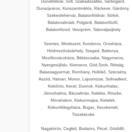
Dunaföldvár, Solt, Szabadszállás, Sárbogárd,
Dunaújváros, Kunszentmiklós, Ráckeve, Gárdony,
Székesfehérvár, Balatonföldvár, Siófok,
Balatonalmádi, Polgárdi, Balatonfűzfő,
Balatonfüred, Veszprém, Sátoraljaújhely
Szentes, Mindszent, Kondoros, Orosháza,
Hódmezővásárhely, Szeged, Battonya,
Mezőkovácsháza, Békéscsaba, Nagymaros,
Nyergesújfalu, Kismaros, Göd,Szob, Rétság,
Balassagyarmat, Romhány, Hollókő, Szécsény,
Aszód, Hatvan, Monor, Lajosmizse, Soltvadkert,
Kiskőrös, Kecel, Dusnok, Kiskunhalas,
Jánoshalma, Bácsalmás, Kelebia, Röszke,
Mórahalom, Kiskunmajsa, Kistelek,
Kiskunfélegyháza, Bugac, Kecskemét,
Tiszakécske
Nagykörös, Cegléd, Budaörs, Pécel, Gödöllő,