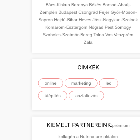
Bács-Kiskun
Baranya
Békés
Borsod-Abaúj-
Zemplén
Budapest
Csongrád
Fejér
Győr-Moson-
Sopron
Hajdú-Bihar
Heves
Jász-Nagykun-Szolnok
Komárom-Esztergom
Nógrád
Pest
Somogy
Szabolcs-Szatmár-Bereg
Tolna
Vas
Veszprém
Zala
CIMKÉK
online
marketing
led
útépítés
aszfaltozás
KIEMELT PARTNEREINK:
prémium
kollagén a Nutrinature oldalon