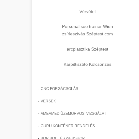
Vérvétel
Personal seo trainer Wien
zsírleszívás Széptest.com
arcplasztika Széptest
Kárpittisztító Kölcsönzés
-
CNC FORGÁCSOLÁS
-
VERSEK
-
AMEAMED ÜZEMORVOSI VIZSGÁLAT
-
GURU KONTÉNER RENDELÉS
-
BOR BOLT ÉS WEBSHOP