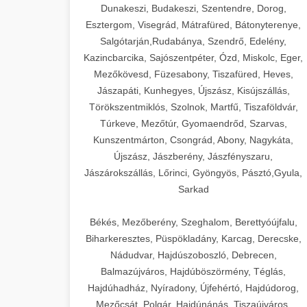
Dunakeszi, Budakeszi, Szentendre, Dorog,
Esztergom, Visegrád, Mátrafüred, Bátonyterenye,
Salgótarján,Rudabánya, Szendrő, Edelény,
Kazincbarcika, Sajószentpéter, Ózd, Miskolc, Eger,
Mezőkövesd, Füzesabony, Tiszafüred, Heves,
Jászapáti, Kunhegyes, Újszász, Kisújszállás,
Törökszentmiklós, Szolnok, Martfű, Tiszaföldvár,
Túrkeve, Mezőtúr, Gyomaendrőd, Szarvas,
Kunszentmárton, Csongrád, Abony, Nagykáta,
Újszász, Jászberény, Jászfényszaru,
Jászárokszállás, Lőrinci, Gyöngyös, Pásztó,Gyula,
Sarkad
Békés, Mezőberény, Szeghalom, Berettyóújfalu,
Biharkeresztes, Püspökladány, Karcag, Derecske,
Nádudvar, Hajdúszoboszló, Debrecen,
Balmazújváros, Hajdúböszörmény, Téglás,
Hajdúhadház, Nyíradony, Újfehértó, Hajdúdorog,
Mezőcsát, Polgár, Hajdúnánás, Tiszaújváros,