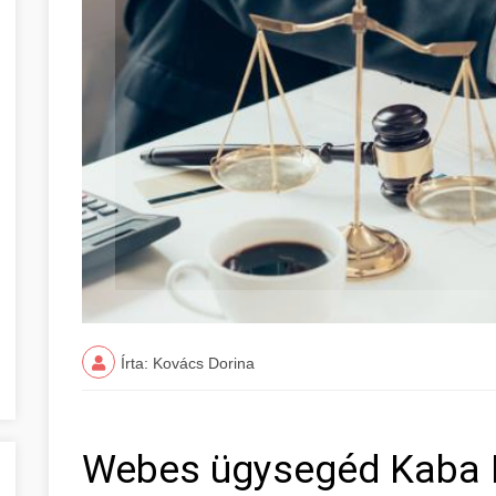
Írta: Kovács Dorina
Webes ügysegéd Kaba 