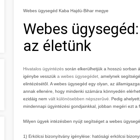
Webes ügysegéd Kaba Hajdú-Bihar megye
Webes ügysegéd:
az életünk
Hivatalos ügyintézés
során elkerülhetjük a hosszú sorban 
igénybe vesszük
a webes ügysegédet,
amelynek segítségév
elintézésétõl. A webes ügysegéd egy olyan, az államigazgatá
annak ellenére, hogy mindenki számára könnyedén elérhetõ
ezidáig nem
vált különösebben népszerûvé.
Pedig ahelyet
mindennapi ügyintézési gondjainkkal, jobban megéri ezt a fe
Milyen ügyek intézésben nyújt segítséget a webes ügyseg
1) Erkölcsi bizonyítvány igénylése: hatósági erkölcsi bizony