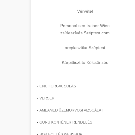
Vérvétel
Personal seo trainer Wien
zsírleszívás Széptest.com
arcplasztika Széptest
Kárpittisztító Kölcsönzés
-
CNC FORGÁCSOLÁS
-
VERSEK
-
AMEAMED ÜZEMORVOSI VIZSGÁLAT
-
GURU KONTÉNER RENDELÉS
-
BOR BOLT ÉS WEBSHOP