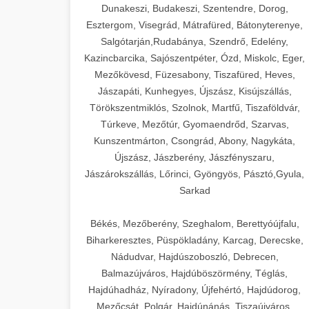
Dunakeszi, Budakeszi, Szentendre, Dorog,
Esztergom, Visegrád, Mátrafüred, Bátonyterenye,
Salgótarján,Rudabánya, Szendrő, Edelény,
Kazincbarcika, Sajószentpéter, Ózd, Miskolc, Eger,
Mezőkövesd, Füzesabony, Tiszafüred, Heves,
Jászapáti, Kunhegyes, Újszász, Kisújszállás,
Törökszentmiklós, Szolnok, Martfű, Tiszaföldvár,
Túrkeve, Mezőtúr, Gyomaendrőd, Szarvas,
Kunszentmárton, Csongrád, Abony, Nagykáta,
Újszász, Jászberény, Jászfényszaru,
Jászárokszállás, Lőrinci, Gyöngyös, Pásztó,Gyula,
Sarkad
Békés, Mezőberény, Szeghalom, Berettyóújfalu,
Biharkeresztes, Püspökladány, Karcag, Derecske,
Nádudvar, Hajdúszoboszló, Debrecen,
Balmazújváros, Hajdúböszörmény, Téglás,
Hajdúhadház, Nyíradony, Újfehértó, Hajdúdorog,
Mezőcsát, Polgár, Hajdúnánás, Tiszaújváros,