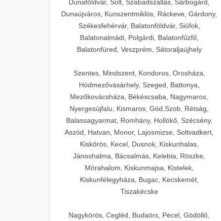
Dunaföldvár, Solt, Szabadszállás, Sárbogárd,
Dunaújváros, Kunszentmiklós, Ráckeve, Gárdony,
Székesfehérvár, Balatonföldvár, Siófok,
Balatonalmádi, Polgárdi, Balatonfűzfő,
Balatonfüred, Veszprém, Sátoraljaújhely
Szentes, Mindszent, Kondoros, Orosháza,
Hódmezővásárhely, Szeged, Battonya,
Mezőkovácsháza, Békéscsaba, Nagymaros,
Nyergesújfalu, Kismaros, Göd,Szob, Rétság,
Balassagyarmat, Romhány, Hollókő, Szécsény,
Aszód, Hatvan, Monor, Lajosmizse, Soltvadkert,
Kiskőrös, Kecel, Dusnok, Kiskunhalas,
Jánoshalma, Bácsalmás, Kelebia, Röszke,
Mórahalom, Kiskunmajsa, Kistelek,
Kiskunfélegyháza, Bugac, Kecskemét,
Tiszakécske
Nagykörös, Cegléd, Budaörs, Pécel, Gödöllő,