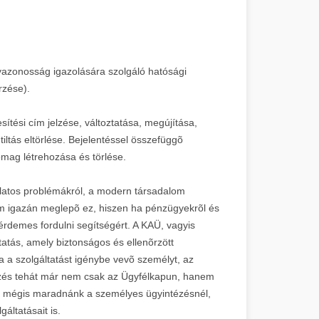
azonosság igazolására szolgáló hatósági
rzése).
ítési cím jelzése, változtatása, megújítása,
tiltás eltörlése. Bejelentéssel összefüggõ
somag létrehozása és törlése.
latos problémákról, a modern társadalom
m igazán meglepõ ez, hiszen ha pénzügyekrõl és
érdemes fordulni segítségért. A KAÜ, vagyis
atás, amely biztonságos és ellenõrzött
a a szolgáltatást igénybe vevõ személyt, az
tézés tehát már nem csak az Ügyfélkapun, hanem
ogy mégis maradnánk a személyes ügyintézésnél,
áltatásait is.