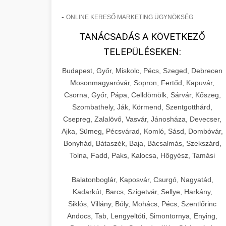
-
ONLINE KERESŐ MARKETING ÜGYNÖKSÉG
TANÁCSADÁS A KÖVETKEZŐ
TELEPÜLÉSEKEN:
Budapest, Győr, Miskolc, Pécs, Szeged, Debrecen
Mosonmagyaróvár, Sopron, Fertőd, Kapuvár,
Csorna, Győr, Pápa, Celldömölk, Sárvár, Kőszeg,
Szombathely, Ják, Körmend, Szentgotthárd,
Csepreg, Zalalövő, Vasvár, Jánosháza, Devecser,
Ajka, Sümeg, Pécsvárad, Komló, Sásd, Dombóvár,
Bonyhád, Bátaszék, Baja, Bácsalmás, Szekszárd,
Tolna, Fadd, Paks, Kalocsa, Hőgyész, Tamási
Balatonboglár, Kaposvár, Csurgó, Nagyatád,
Kadarkút, Barcs, Szigetvár, Sellye, Harkány,
Siklós, Villány, Bóly, Mohács, Pécs, Szentlőrinc
Andocs, Tab, Lengyeltóti, Simontornya, Enying,