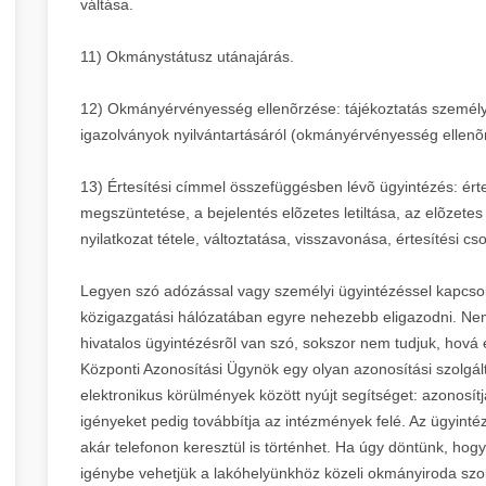
váltása.
11) Okmánystátusz utánajárás.
12) Okmányérvényesség ellenõrzése: tájékoztatás személy
igazolványok nyilvántartásáról (okmányérvényesség ellenõ
13) Értesítési címmel összefüggésben lévõ ügyintézés: értes
megszüntetése, a bejelentés elõzetes letiltása, az elõzetes 
nyilatkozat tétele, változtatása, visszavonása, értesítési c
Legyen szó adózással vagy személyi ügyintézéssel kapcso
közigazgatási hálózatában egyre nehezebb eligazodni. Ne
hivatalos ügyintézésrõl van szó, sokszor nem tudjuk, hová 
Központi Azonosítási Ügynök egy olyan azonosítási szolgált
elektronikus körülmények között nyújt segítséget: azonosítj
igényeket pedig továbbítja az intézmények felé. Az ügyin
akár telefonon keresztül is történhet. Ha úgy döntünk, h
igénybe vehetjük a lakóhelyünkhöz közeli okmányiroda szolg