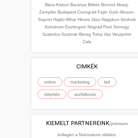
Bács-Kiskun
Baranya
Békés
Borsod-Abaúj-
Zemplén
Budapest
Csongrád
Fejér
Győr-Moson-
Sopron
Hajdú-Bihar
Heves
Jász-Nagykun-Szolnok
Komárom-Esztergom
Nógrád
Pest
Somogy
Szabolcs-Szatmár-Bereg
Tolna
Vas
Veszprém
Zala
CIMKÉK
online
marketing
led
útépítés
aszfaltozás
KIEMELT PARTNEREINK:
prémium
kollagén a Nutrinature oldalon