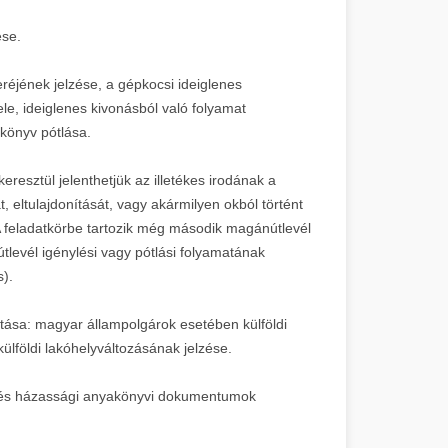
ése.
réjének jelzése, a gépkocsi ideiglenes
le, ideiglenes kivonásból való folyamat
skönyv pótlása.
resztül jelenthetjük az illetékes irodának a
t, eltulajdonítását, vagy akármilyen okból történt
 feladatkörbe tartozik még második magánútlevél
útlevél igénylési vagy pótlási folyamatának
s).
tatása: magyar állampolgárok esetében külföldi
ülföldi lakóhelyváltozásának jelzése.
si és házassági anyakönyvi dokumentumok