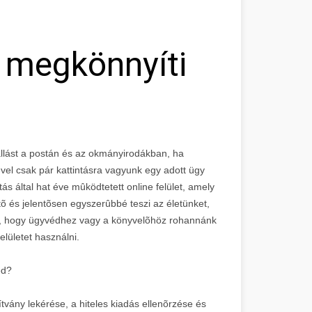
 megkönnyíti
állást a postán és az okmányirodákban, ha
el csak pár kattintásra vagyunk egy adott ügy
s által hat éve mûködtetett online felület, amely
 és jelentõsen egyszerûbbé teszi az életünket,
t, hogy ügyvédhez vagy a könyvelõhöz rohannánk
lületet használni.
éd?
ítvány lekérése, a hiteles kiadás ellenõrzése és