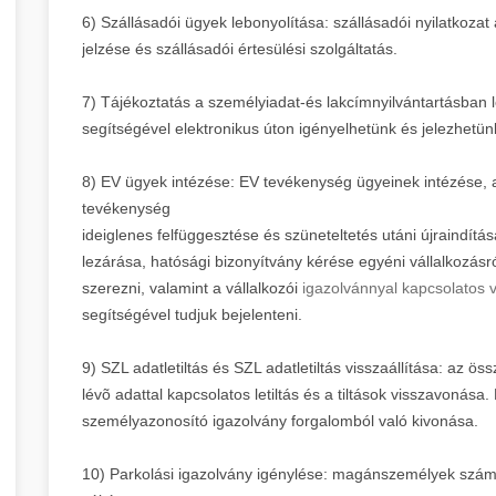
6) Szállásadói ügyek lebonyolítása: szállásadói nyilatkozat
jelzése és szállásadói értesülési szolgáltatás.
7) Tájékoztatás a személyiadat-és lakcímnyilvántartásban
segítségével elektronikus úton igényelhetünk és jelezhetünk
8) EV ügyek intézése: EV tevékenység ügyeinek intézése, 
tevékenység
ideiglenes felfüggesztése és szüneteltetés utáni újraindítá
lezárása, hatósági bizonyítvány kérése egyéni vállalkozás
szerezni, valamint a vállalkozói
igazolvánnyal kapcsolatos 
segítségével tudjuk bejelenteni.
9) SZL adatletiltás és SZL adatletiltás visszaállítása: az
lévõ adattal kapcsolatos letiltás és a tiltások visszavonás
személyazonosító igazolvány forgalomból való kivonása.
10) Parkolási igazolvány igénylése: magánszemélyek számár