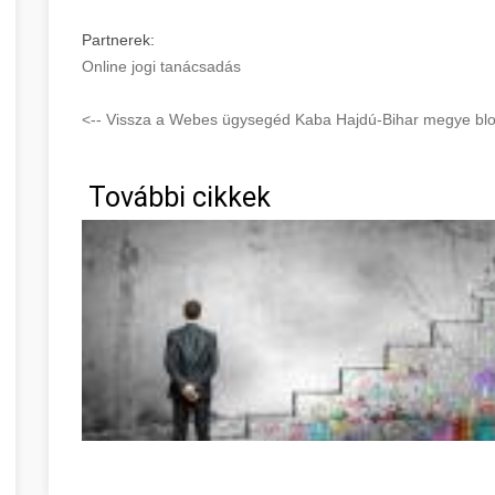
Partnerek:
Online jogi tanácsadás
<-- Vissza a Webes ügysegéd Kaba Hajdú-Bihar megye blog
További cikkek
Great Information If You're In Need Of Self-Help Hajdú-Bi