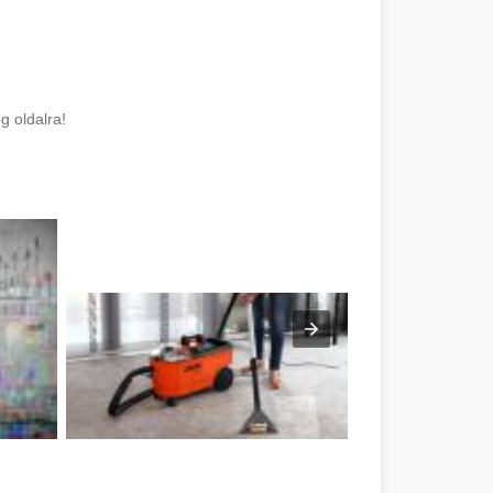
 oldalra!
har megye
Kárpittisztítás felsőfokon Hajdú-Bihar megye