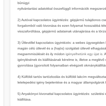
bûnügyi
nyilvántartási adatokkal összefüggõ információk megszerz
2) Autóval kapcsolatos ügyintézés: gépjármû tulajdonos cse
forgalomból való kivonása és ezen folyamat hosszabbá téte
visszafordítása, gépjármû adatainak utánajárása és a törz
3) Útlevéllel kapcsolatos ügyintézés: a webes ügysegéden ke
magán célú útlevél és a (hajós) szolgálati útlevél elhagyásá
megsemmisülését és ily módon
igényelhetünk egy újat is.
A
igénylésének és kiállításának kérelme is, illetve a meglévõ 
gyorsítása (gyorsított folyamatban elvégzett okmánykiállítá
4) Külföldi tartós tartózkodás és külföldi lakcím megváltoz
letelepedési igény bejelentése és a magyar állampolgárok k
5) Anyakönyvi kivonattal kapcsolatos ügyintézés: születé
kiállítása.