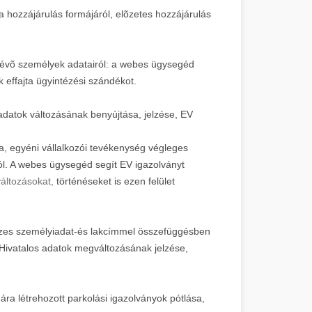
 a hozzájárulás formájáról, elõzetes hozzájárulás
 lévõ személyek adatairól: a webes ügysegéd
 effajta ügyintézési szándékot.
adatok változásának benyújtása, jelzése, EV
sa, egyéni vállalkozói tevékenység végleges
ról. A webes ügysegéd segít EV igazolványt
változásokat,
történéseket is ezen felület
 összes személyiadat-és lakcímmel összefüggésben
a. Hivatalos adatok megváltozásának jelzése,
a létrehozott parkolási igazolványok pótlása,