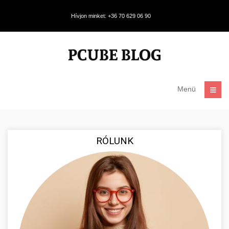
Hívjon minket: +36 70 629 06 90
Menü
RÓLUNK