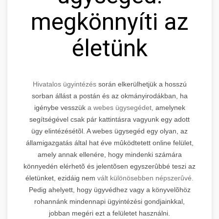
megkönnyíti az
életünk
Hivatalos ügyintézés
során elkerülhetjük a hosszú
sorban állást a postán és az okmányirodákban, ha
igénybe vesszük
a webes ügysegédet,
amelynek
segítségével csak pár kattintásra vagyunk egy adott
ügy elintézésétõl. A webes ügysegéd egy olyan, az
államigazgatás által hat éve mûködtetett online felület,
amely annak ellenére, hogy mindenki számára
könnyedén elérhetõ és jelentõsen egyszerûbbé teszi az
életünket, ezidáig nem
vált különösebben népszerûvé.
Pedig ahelyett, hogy ügyvédhez vagy a könyvelõhöz
rohannánk mindennapi ügyintézési gondjainkkal,
jobban megéri ezt a felületet használni.