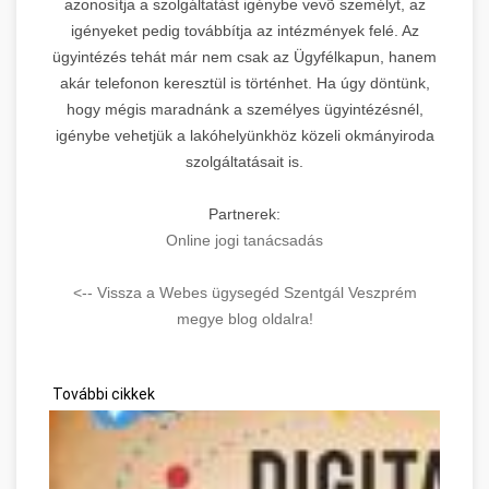
azonosítja a szolgáltatást igénybe vevõ személyt, az
igényeket pedig továbbítja az intézmények felé. Az
ügyintézés tehát már nem csak az Ügyfélkapun, hanem
akár telefonon keresztül is történhet. Ha úgy döntünk,
hogy mégis maradnánk a személyes ügyintézésnél,
igénybe vehetjük a lakóhelyünkhöz közeli okmányiroda
szolgáltatásait is.
Partnerek:
Online jogi tanácsadás
<-- Vissza a Webes ügysegéd Szentgál Veszprém
megye blog oldalra!
További cikkek