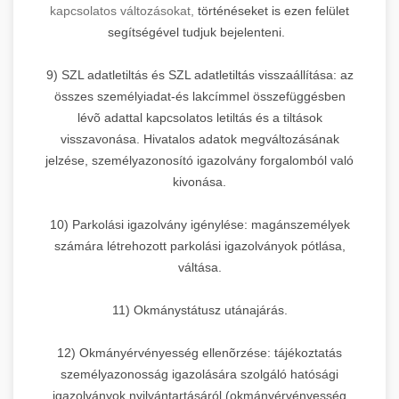
kapcsolatos változásokat,
történéseket is ezen felület
segítségével tudjuk bejelenteni.
9) SZL adatletiltás és SZL adatletiltás visszaállítása: az
összes személyiadat-és lakcímmel összefüggésben
lévõ adattal kapcsolatos letiltás és a tiltások
visszavonása. Hivatalos adatok megváltozásának
jelzése, személyazonosító igazolvány forgalomból való
kivonása.
10) Parkolási igazolvány igénylése: magánszemélyek
számára létrehozott parkolási igazolványok pótlása,
váltása.
11) Okmánystátusz utánajárás.
12) Okmányérvényesség ellenõrzése: tájékoztatás
személyazonosság igazolására szolgáló hatósági
igazolványok nyilvántartásáról (okmányérvényesség