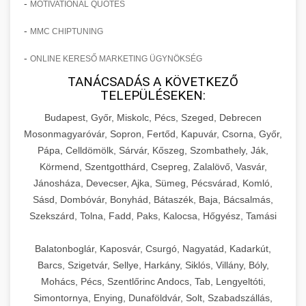
-
MOTIVATIONAL QUOTES
-
MMC CHIPTUNING
-
ONLINE KERESŐ MARKETING ÜGYNÖKSÉG
TANÁCSADÁS A KÖVETKEZŐ
TELEPÜLÉSEKEN:
Budapest, Győr, Miskolc, Pécs, Szeged, Debrecen
Mosonmagyaróvár, Sopron, Fertőd, Kapuvár, Csorna, Győr,
Pápa, Celldömölk, Sárvár, Kőszeg, Szombathely, Ják,
Körmend, Szentgotthárd, Csepreg, Zalalövő, Vasvár,
Jánosháza, Devecser, Ajka, Sümeg, Pécsvárad, Komló,
Sásd, Dombóvár, Bonyhád, Bátaszék, Baja, Bácsalmás,
Szekszárd, Tolna, Fadd, Paks, Kalocsa, Hőgyész, Tamási
Balatonboglár, Kaposvár, Csurgó, Nagyatád, Kadarkút,
Barcs, Szigetvár, Sellye, Harkány, Siklós, Villány, Bóly,
Mohács, Pécs, Szentlőrinc Andocs, Tab, Lengyeltóti,
Simontornya, Enying, Dunaföldvár, Solt, Szabadszállás,