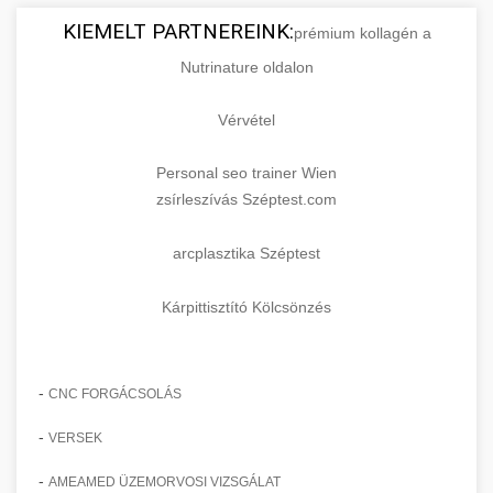
KIEMELT PARTNEREINK:
prémium kollagén a
Nutrinature oldalon
Vérvétel
Personal seo trainer Wien
zsírleszívás Széptest.com
arcplasztika Széptest
Kárpittisztító Kölcsönzés
-
CNC FORGÁCSOLÁS
-
VERSEK
-
AMEAMED ÜZEMORVOSI VIZSGÁLAT