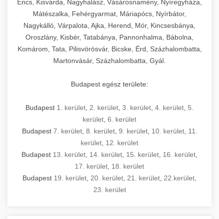
Encs, Kisvárda, Nagyhalász, Vásárosnamény, Nyíregyháza,
Mátészalka, Fehérgyarmat, Máriapócs, Nyírbátor,
Nagykálló, Várpalota, Ajka, Herend, Mór, Kincsesbánya,
Oroszlány, Kisbér, Tatabánya, Pannonhalma, Bábolna,
Komárom, Tata, Pilisvörösvár, Bicske, Érd, Százhalombatta,
Martonvásár, Százhalombatta, Gyál.
Budapest egész területe:
Budapest
1. kerület
,
2. kerület
,
3. kerület
,
4. kerület
,
5.
kerület
,
6. kerület
Budapest
7. kerület
,
8. kerület
,
9. kerület
,
10. kerület
,
11.
kerület
,
12. kerület
Budapest
13. kerület
,
14. kerület
,
15. kerület
,
16. kerület
,
17. kerület
,
18. kerület
Budapest
19. kerület
,
20. kerület
,
21. kerület
,
22.kerület
,
23. kerület