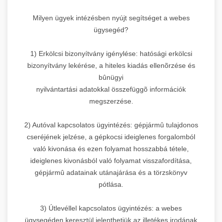
Milyen ügyek intézésben nyújt segítséget a webes
ügysegéd?
1) Erkölcsi bizonyítvány igénylése: hatósági erkölcsi
bizonyítvány lekérése, a hiteles kiadás ellenõrzése és
bûnügyi
nyilvántartási adatokkal összefüggõ információk
megszerzése.
2) Autóval kapcsolatos ügyintézés: gépjármû tulajdonos
cseréjének jelzése, a gépkocsi ideiglenes forgalomból
való kivonása és ezen folyamat hosszabbá tétele,
ideiglenes kivonásból való folyamat visszafordítása,
gépjármû adatainak utánajárása és a törzskönyv
pótlása.
3) Útlevéllel kapcsolatos ügyintézés: a webes
ügysegéden keresztül jelenthetjük az illetékes irodának