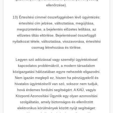
ellenõrzése).
13) Értesítési címmel összefüggésben lévõ ügyintézés:
értesítési cím jelzése, változtatása, megújítása,
megszüntetése, a bejelentés elõzetes letiltása, az
elõzetes tiltás eltörlése. Bejelentéssel összefüggõ
nyilatkozat tétele, változtatása, visszavonása, értesítési
csomag létrehozása és törlése.
Legyen szó adózással vagy személyi ügyintézéssel
kapcsolatos problémákról, a modern társadalom
közigazgatási hálózatában egyre nehezebb eligazodni.
Nem igazán meglepõ ez, hiszen ha pénzügyekrõl és
hivatalos ügyintézésrõl van szó, sokszor nem tudjuk,
hová érdemes fordulni segítségért. A KAÜ, vagyis
Központi Azonosítási Ügynök egy olyan azonosítási
szolgáltatás, amely biztonságos és ellenõrzött
elektronikus körülmények között nyújt segítséget: