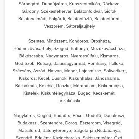
Sárbogárd, Dunaújváros, Kunszentmiklós, Ráckeve,
Gárdony, Székesfehérvár, Balatonföldvár, Siófok,
Balatonalmádi, Polgárdi, Balatonfűzfő, Balatonfüred,
Veszprém, Sátoraljaújhely
Szentes, Mindszent, Kondoros, Orosháza,
Hódmezővásárhely, Szeged, Battonya, Mezőkovácsháza,
Békéscsaba, Nagymaros, Nyergesújfalu, Kismaros,
Göd,Szob, Rétság, Balassagyarmat, Romhány, Hollókő,
Szécsény, Aszód, Hatvan, Monor, Lajosmizse, Soltvadkert,
Kiskőrös, Kecel, Dusnok, Kiskunhalas, Jánoshalma,
Bácsalmás, Kelebia, Röszke, Mórahalom, Kiskunmajsa,
Kistelek, Kiskunfélegyháza, Bugac, Kecskemét,
Tiszakécske
Nagykörös, Cegléd, Budaörs, Pécel, Gödöllő, Dunakeszi,
Budakeszi, Szentendre, Dorog, Esztergom, Visegrád,
Mátrafüred, Bátonyterenye, Salgótarján,Rudabánya,
Szendrő, Edelény, Kazincbarcika, Sajószentpéter, Ózd,