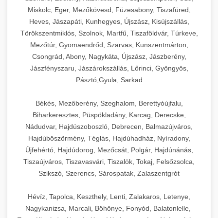
Miskolc, Eger, Mezőkövesd, Füzesabony, Tiszafüred,
Heves, Jászapáti, Kunhegyes, Újszász, Kisújszállás,
Törökszentmiklós, Szolnok, Martfű, Tiszaföldvár, Túrkeve,
Mezőtúr, Gyomaendrőd, Szarvas, Kunszentmárton,
Csongrád, Abony, Nagykáta, Újszász, Jászberény,
Jászfényszaru, Jászárokszállás, Lőrinci, Gyöngyös,
Pásztó,Gyula, Sarkad
Békés, Mezőberény, Szeghalom, Berettyóújfalu,
Biharkeresztes, Püspökladány, Karcag, Derecske,
Nádudvar, Hajdúszoboszló, Debrecen, Balmazújváros,
Hajdúböszörmény, Téglás, Hajdúhadház, Nyíradony,
Újfehértó, Hajdúdorog, Mezőcsát, Polgár, Hajdúnánás,
Tiszaújváros, Tiszavasvári, Tiszalök, Tokaj, Felsőzsolca,
Szikszó, Szerencs, Sárospatak, Zalaszentgrót
Hévíz, Tapolca, Keszthely, Lenti, Zalakaros, Letenye,
Nagykanizsa, Marcali, Böhönye, Fonyód, Balatonlelle,