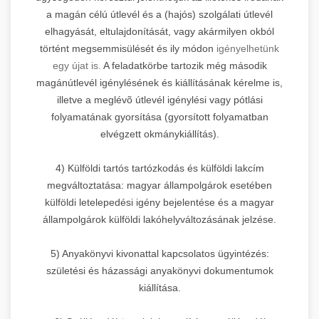
a magán célú útlevél és a (hajós) szolgálati útlevél
elhagyását, eltulajdonítását, vagy akármilyen okból
történt megsemmisülését és ily módon
igényelhetünk
egy újat is.
A feladatkörbe tartozik még második
magánútlevél igénylésének és kiállításának kérelme is,
illetve a meglévõ útlevél igénylési vagy pótlási
folyamatának gyorsítása (gyorsított folyamatban
elvégzett okmánykiállítás).
4) Külföldi tartós tartózkodás és külföldi lakcím
megváltoztatása: magyar állampolgárok esetében
külföldi letelepedési igény bejelentése és a magyar
állampolgárok külföldi lakóhelyváltozásának jelzése.
5) Anyakönyvi kivonattal kapcsolatos ügyintézés:
születési és házassági anyakönyvi dokumentumok
kiállítása.