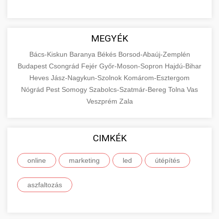
MEGYÉK
Bács-Kiskun
Baranya
Békés
Borsod-Abaúj-Zemplén
Budapest
Csongrád
Fejér
Győr-Moson-Sopron
Hajdú-Bihar
Heves
Jász-Nagykun-Szolnok
Komárom-Esztergom
Nógrád
Pest
Somogy
Szabolcs-Szatmár-Bereg
Tolna
Vas
Veszprém
Zala
CIMKÉK
online
marketing
led
útépítés
aszfaltozás