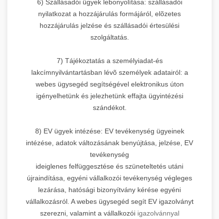
6) Szállásadói ügyek lebonyolítása: szállásadói
nyilatkozat a hozzájárulás formájáról, elõzetes
hozzájárulás jelzése és szállásadói értesülési
szolgáltatás.
7) Tájékoztatás a személyiadat-és
lakcímnyilvántartásban lévõ személyek adatairól: a
webes ügysegéd segítségével elektronikus úton
igényelhetünk és jelezhetünk effajta ügyintézési
szándékot.
8) EV ügyek intézése: EV tevékenység ügyeinek
intézése, adatok változásának benyújtása, jelzése, EV
tevékenység
ideiglenes felfüggesztése és szüneteltetés utáni
újraindítása, egyéni vállalkozói tevékenység végleges
lezárása, hatósági bizonyítvány kérése egyéni
vállalkozásról. A webes ügysegéd segít EV igazolványt
szerezni, valamint a vállalkozói
igazolvánnyal