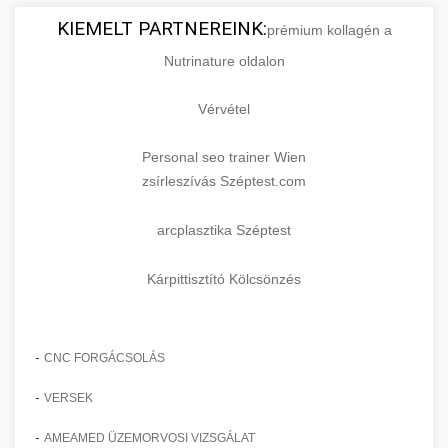
KIEMELT PARTNEREINK:
prémium kollagén a
Nutrinature oldalon
Vérvétel
Personal seo trainer Wien
zsírleszívás Széptest.com
arcplasztika Széptest
Kárpittisztító Kölcsönzés
-
CNC FORGÁCSOLÁS
-
VERSEK
-
AMEAMED ÜZEMORVOSI VIZSGÁLAT