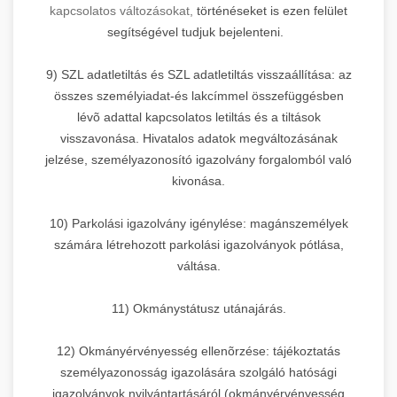
kapcsolatos változásokat,
történéseket is ezen felület
segítségével tudjuk bejelenteni.
9) SZL adatletiltás és SZL adatletiltás visszaállítása: az
összes személyiadat-és lakcímmel összefüggésben
lévõ adattal kapcsolatos letiltás és a tiltások
visszavonása. Hivatalos adatok megváltozásának
jelzése, személyazonosító igazolvány forgalomból való
kivonása.
10) Parkolási igazolvány igénylése: magánszemélyek
számára létrehozott parkolási igazolványok pótlása,
váltása.
11) Okmánystátusz utánajárás.
12) Okmányérvényesség ellenõrzése: tájékoztatás
személyazonosság igazolására szolgáló hatósági
igazolványok nyilvántartásáról (okmányérvényesség