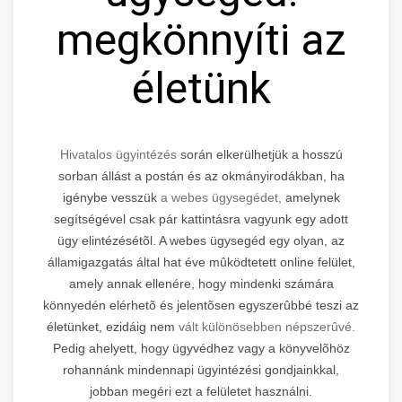
megkönnyíti az
életünk
Hivatalos ügyintézés
során elkerülhetjük a hosszú
sorban állást a postán és az okmányirodákban, ha
igénybe vesszük
a webes ügysegédet,
amelynek
segítségével csak pár kattintásra vagyunk egy adott
ügy elintézésétõl. A webes ügysegéd egy olyan, az
államigazgatás által hat éve mûködtetett online felület,
amely annak ellenére, hogy mindenki számára
könnyedén elérhetõ és jelentõsen egyszerûbbé teszi az
életünket, ezidáig nem
vált különösebben népszerûvé.
Pedig ahelyett, hogy ügyvédhez vagy a könyvelõhöz
rohannánk mindennapi ügyintézési gondjainkkal,
jobban megéri ezt a felületet használni.