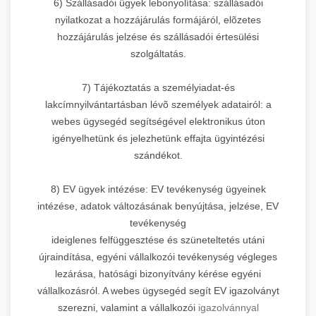
6) Szállásadói ügyek lebonyolítása: szállásadói
nyilatkozat a hozzájárulás formájáról, elõzetes
hozzájárulás jelzése és szállásadói értesülési
szolgáltatás.
7) Tájékoztatás a személyiadat-és
lakcímnyilvántartásban lévõ személyek adatairól: a
webes ügysegéd segítségével elektronikus úton
igényelhetünk és jelezhetünk effajta ügyintézési
szándékot.
8) EV ügyek intézése: EV tevékenység ügyeinek
intézése, adatok változásának benyújtása, jelzése, EV
tevékenység
ideiglenes felfüggesztése és szüneteltetés utáni
újraindítása, egyéni vállalkozói tevékenység végleges
lezárása, hatósági bizonyítvány kérése egyéni
vállalkozásról. A webes ügysegéd segít EV igazolványt
szerezni, valamint a vállalkozói
igazolvánnyal