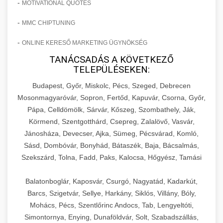
-
MOTIVATIONAL QUOTES
-
MMC CHIPTUNING
-
ONLINE KERESŐ MARKETING ÜGYNÖKSÉG
TANÁCSADÁS A KÖVETKEZŐ
TELEPÜLÉSEKEN:
Budapest, Győr, Miskolc, Pécs, Szeged, Debrecen
Mosonmagyaróvár, Sopron, Fertőd, Kapuvár, Csorna, Győr,
Pápa, Celldömölk, Sárvár, Kőszeg, Szombathely, Ják,
Körmend, Szentgotthárd, Csepreg, Zalalövő, Vasvár,
Jánosháza, Devecser, Ajka, Sümeg, Pécsvárad, Komló,
Sásd, Dombóvár, Bonyhád, Bátaszék, Baja, Bácsalmás,
Szekszárd, Tolna, Fadd, Paks, Kalocsa, Hőgyész, Tamási
Balatonboglár, Kaposvár, Csurgó, Nagyatád, Kadarkút,
Barcs, Szigetvár, Sellye, Harkány, Siklós, Villány, Bóly,
Mohács, Pécs, Szentlőrinc Andocs, Tab, Lengyeltóti,
Simontornya, Enying, Dunaföldvár, Solt, Szabadszállás,