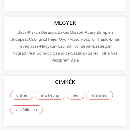
MEGYÉK
Bács-Kiskun
Baranya
Békés
Borsod-Abaúj-Zemplén
Budapest
Csongrád
Fejér
Győr-Moson-Sopron
Hajdú-Bihar
Heves
Jász-Nagykun-Szolnok
Komárom-Esztergom
Nógrád
Pest
Somogy
Szabolcs-Szatmár-Bereg
Tolna
Vas
Veszprém
Zala
CIMKÉK
online
marketing
led
útépítés
aszfaltozás