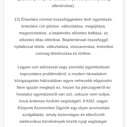
ellenõrzése).
13) Értesítési címmel összefüggésben lévõ ügyintézés:
értesítési cím jelzése, változtatása, megújítása,
megszüntetése, a bejelentés elõzetes letiltása, az
elõzetes tiltás eltörlése. Bejelentéssel összefüggõ
nyilatkozat tétele, változtatása, visszavonása, értesítési
csomag létrehozása és törlése.
Legyen szó adózással vagy személyi ügyintézéssel
kapcsolatos problémákról, a modern társadalom
közigazgatási hálózatában egyre nehezebb eligazodni.
Nem igazán meglepõ ez, hiszen ha pénzügyekrõl és
hivatalos ügyintézésrõl van szó, sokszor nem tudjuk,
hová érdemes fordulni segítségért. A KAÜ, vagyis
Központi Azonosítási Ügynök egy olyan azonosítási
szolgáltatás, amely biztonságos és ellenõrzött
elektronikus körülmények között nyújt segítséget: