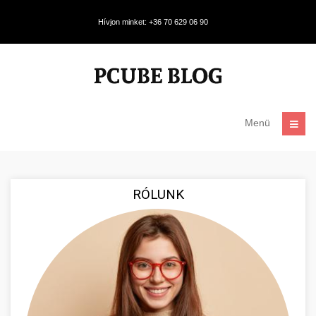
Hívjon minket: +36 70 629 06 90
Menü
RÓLUNK