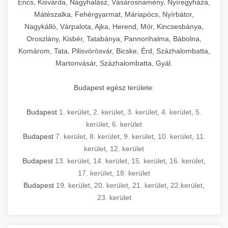
Encs, Kisvárda, Nagyhalász, Vásárosnamény, Nyíregyháza,
Mátészalka, Fehérgyarmat, Máriapócs, Nyírbátor,
Nagykálló, Várpalota, Ajka, Herend, Mór, Kincsesbánya,
Oroszlány, Kisbér, Tatabánya, Pannonhalma, Bábolna,
Komárom, Tata, Pilisvörösvár, Bicske, Érd, Százhalombatta,
Martonvásár, Százhalombatta, Gyál.
Budapest egész területe:
Budapest
1. kerület
,
2. kerület
,
3. kerület
,
4. kerület
,
5.
kerület
,
6. kerület
Budapest
7. kerület
,
8. kerület
,
9. kerület
,
10. kerület
,
11.
kerület
,
12. kerület
Budapest
13. kerület
,
14. kerület
,
15. kerület
,
16. kerület
,
17. kerület
,
18. kerület
Budapest
19. kerület
,
20. kerület
,
21. kerület
,
22.kerület
,
23. kerület