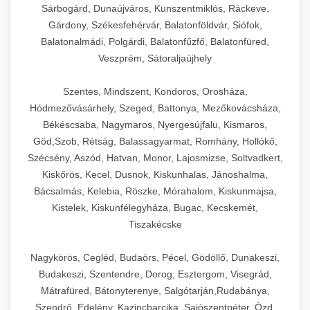
Sárbogárd, Dunaújváros, Kunszentmiklós, Ráckeve,
Gárdony, Székesfehérvár, Balatonföldvár, Siófok,
Balatonalmádi, Polgárdi, Balatonfűzfő, Balatonfüred,
Veszprém, Sátoraljaújhely
Szentes, Mindszent, Kondoros, Orosháza,
Hódmezővásárhely, Szeged, Battonya, Mezőkovácsháza,
Békéscsaba, Nagymaros, Nyergesújfalu, Kismaros,
Göd,Szob, Rétság, Balassagyarmat, Romhány, Hollókő,
Szécsény, Aszód, Hatvan, Monor, Lajosmizse, Soltvadkert,
Kiskőrös, Kecel, Dusnok, Kiskunhalas, Jánoshalma,
Bácsalmás, Kelebia, Röszke, Mórahalom, Kiskunmajsa,
Kistelek, Kiskunfélegyháza, Bugac, Kecskemét,
Tiszakécske
Nagykörös, Cegléd, Budaörs, Pécel, Gödöllő, Dunakeszi,
Budakeszi, Szentendre, Dorog, Esztergom, Visegrád,
Mátrafüred, Bátonyterenye, Salgótarján,Rudabánya,
Szendrő, Edelény, Kazincbarcika, Sajószentpéter, Ózd,