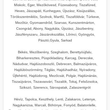
Miskolc, Eger, Mezőkövesd, Füzesabony, Tiszafüred,
Heves, Jászapáti, Kunhegyes, Újszász, Kisújszállás,
Törökszentmiklós, Szolnok, Martfű, Tiszaföldvár, Túrkeve,
Mezőtúr, Gyomaendrőd, Szarvas, Kunszentmárton,
Csongrád, Abony, Nagykáta, Újszász, Jászberény,
Jászfényszaru, Jászárokszállás, Lőrinci, Gyöngyös,
Pásztó,Gyula, Sarkad
Békés, Mezőberény, Szeghalom, Berettyóújfalu,
Biharkeresztes, Püspökladány, Karcag, Derecske,
Nádudvar, Hajdúszoboszló, Debrecen, Balmazújváros,
Hajdúböszörmény, Téglás, Hajdúhadház, Nyíradony,
Újfehértó, Hajdúdorog, Mezőcsát, Polgár, Hajdúnánás,
Tiszaújváros, Tiszavasvári, Tiszalök, Tokaj, Felsőzsolca,
Szikszó, Szerencs, Sárospatak, Zalaszentgrót
Hévíz, Tapolca, Keszthely, Lenti, Zalakaros, Letenye,
Nagykanizsa, Marcali, Böhönye, Fonyód, Balatonlelle,