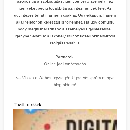
azonosítja a szolgáltatást igénybe vevõ személyt, az
igényeket pedig továbbítja az intézmények felé. Az
ügyintézés tehát már nem csak az Ügyfélkapun, hanem
akár telefonon keresztül is történhet. Ha úgy döntünk,
hogy mégis maradnánk a személyes ügyintézésnél,
igénybe vehetjük a lakóhelyünkhöz közeli okmányiroda
szolgáltatásait is.
Partnerek:
Online jogi tanácsadás
<-- Vissza a Webes ügysegéd Ugod Veszprém megye
blog oldalra!
További cikkek