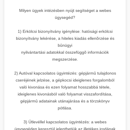
Milyen ügyek intézésben nyújt segítséget a webes
ügysegéd?
1) Erkölcsi bizonyítvány igénylése: hatósági erkölcsi
bizonyítvány lekérése, a hiteles kiadás ellenõrzése és
bûnügyi
nyilvántartási adatokkal összefüggõ információk
megszerzése.
2) Autóval kapcsolatos ügyintézés: gépjármû tulajdonos
cseréjének jelzése, a gépkocsi ideiglenes forgalomból
való kivonása és ezen folyamat hosszabbá tétele,
ideiglenes kivonásból való folyamat visszafordítása,
gépjármû adatainak utánajárása és a törzskönyv
pótlása.
3) Útlevéllel kapcsolatos ügyintézés: a webes
ügysegéden keresztül jelenthetjük az illetékes irodának