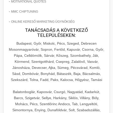
-
MOTIVATIONAL QUOTES
-
MMC CHIPTUNING
-
ONLINE KERESŐ MARKETING ÜGYNÖKSÉG
TANÁCSADÁS A KÖVETKEZŐ
TELEPÜLÉSEKEN:
Budapest, Győr, Miskolc, Pécs, Szeged, Debrecen
Mosonmagyaróvár, Sopron, Fertőd, Kapuvár, Csorna, Győr,
Pápa, Celldömölk, Sárvár, Kőszeg, Szombathely, Ják,
Körmend, Szentgotthárd, Csepreg, Zalalövő, Vasvár,
Jánosháza, Devecser, Ajka, Sümeg, Pécsvárad, Komló,
Sásd, Dombóvár, Bonyhád, Bátaszék, Baja, Bácsalmás,
Szekszárd, Tolna, Fadd, Paks, Kalocsa, Hőgyész, Tamási
Balatonboglár, Kaposvár, Csurgó, Nagyatád, Kadarkút,
Barcs, Szigetvár, Sellye, Harkány, Siklós, Villány, Bóly,
Mohács, Pécs, Szentlőrinc Andocs, Tab, Lengyeltóti,
Simontornya, Enying, Dunaföldvár, Solt, Szabadszállás,