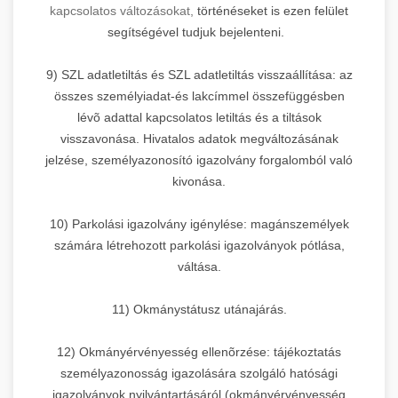
kapcsolatos változásokat,
történéseket is ezen felület
segítségével tudjuk bejelenteni.
9) SZL adatletiltás és SZL adatletiltás visszaállítása: az
összes személyiadat-és lakcímmel összefüggésben
lévõ adattal kapcsolatos letiltás és a tiltások
visszavonása. Hivatalos adatok megváltozásának
jelzése, személyazonosító igazolvány forgalomból való
kivonása.
10) Parkolási igazolvány igénylése: magánszemélyek
számára létrehozott parkolási igazolványok pótlása,
váltása.
11) Okmánystátusz utánajárás.
12) Okmányérvényesség ellenõrzése: tájékoztatás
személyazonosság igazolására szolgáló hatósági
igazolványok nyilvántartásáról (okmányérvényesség