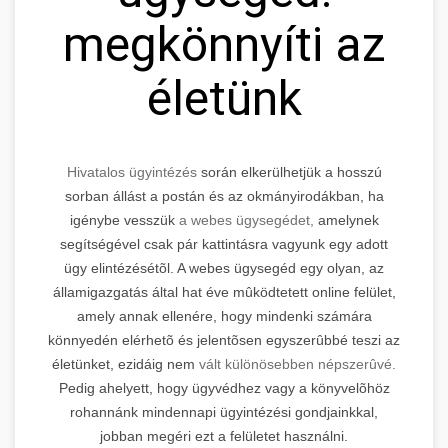
megkönnyíti az
életünk
Hivatalos ügyintézés
során elkerülhetjük a hosszú
sorban állást a postán és az okmányirodákban, ha
igénybe vesszük
a webes ügysegédet,
amelynek
segítségével csak pár kattintásra vagyunk egy adott
ügy elintézésétõl. A webes ügysegéd egy olyan, az
államigazgatás által hat éve mûködtetett online felület,
amely annak ellenére, hogy mindenki számára
könnyedén elérhetõ és jelentõsen egyszerûbbé teszi az
életünket, ezidáig nem
vált különösebben népszerûvé.
Pedig ahelyett, hogy ügyvédhez vagy a könyvelõhöz
rohannánk mindennapi ügyintézési gondjainkkal,
jobban megéri ezt a felületet használni.