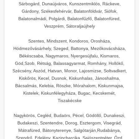
Sárbogárd, Dunaújváros, Kunszentmiklós, Ráckeve,
Gárdony, Székesfehérvár, Balatonföldvár, Siófok,
Balatonalmádi, Polgárdi, Balatonfűzfő, Balatonfüred,
Veszprém, Sátoraljaújhely
Szentes, Mindszent, Kondoros, Orosháza,
Hódmezővásárhely, Szeged, Battonya, Mezőkovácsháza,
Békéscsaba, Nagymaros, Nyergesújfalu, Kismaros,
Göd,Szob, Rétság, Balassagyarmat, Romhány, Hollókő,
Szécsény, Aszód, Hatvan, Monor, Lajosmizse, Soltvadkert,
Kiskőrös, Kecel, Dusnok, Kiskunhalas, Jánoshalma,
Bácsalmás, Kelebia, Röszke, Mórahalom, Kiskunmajsa,
Kistelek, Kiskunfélegyháza, Bugac, Kecskemét,
Tiszakécske
Nagykörös, Cegléd, Budaörs, Pécel, Gödöllő, Dunakeszi,
Budakeszi, Szentendre, Dorog, Esztergom, Visegrád,
Mátrafüred, Bátonyterenye, Salgótarján,Rudabánya,
Szendrő, Edelény, Kazincbarcika, Sajószentpéter, Ózd,