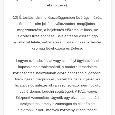
ellenõrzése).
13) Értesítési címmel összefüggésben lévõ ügyintézés:
értesítési cím jelzése, változtatása, megújítása,
megszüntetése, a bejelentés elõzetes letiltása, az
elõzetes tiltás eltörlése. Bejelentéssel összefüggõ
nyilatkozat tétele, változtatása, visszavonása, értesítési
csomag létrehozása és törlése.
Legyen szó adózással vagy személyi ügyintézéssel
kapcsolatos problémákról, a modern társadalom
közigazgatási hálózatában egyre nehezebb eligazodni.
Nem igazán meglepõ ez, hiszen ha pénzügyekrõl és
hivatalos ügyintézésrõl van szó, sokszor nem tudjuk,
hová érdemes fordulni segítségért. A KAÜ, vagyis
Központi Azonosítási Ügynök egy olyan azonosítási
szolgáltatás, amely biztonságos és ellenõrzött
elektronikus körülmények között nyújt segítséget: