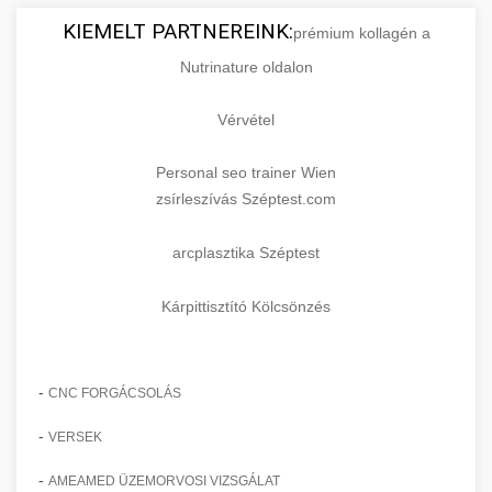
KIEMELT PARTNEREINK:
prémium kollagén a
Nutrinature oldalon
Vérvétel
Personal seo trainer Wien
zsírleszívás Széptest.com
arcplasztika Széptest
Kárpittisztító Kölcsönzés
-
CNC FORGÁCSOLÁS
-
VERSEK
-
AMEAMED ÜZEMORVOSI VIZSGÁLAT