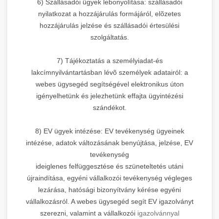
6) Szállásadói ügyek lebonyolítása: szállásadói
nyilatkozat a hozzájárulás formájáról, elõzetes
hozzájárulás jelzése és szállásadói értesülési
szolgáltatás.
7) Tájékoztatás a személyiadat-és
lakcímnyilvántartásban lévõ személyek adatairól: a
webes ügysegéd segítségével elektronikus úton
igényelhetünk és jelezhetünk effajta ügyintézési
szándékot.
8) EV ügyek intézése: EV tevékenység ügyeinek
intézése, adatok változásának benyújtása, jelzése, EV
tevékenység
ideiglenes felfüggesztése és szüneteltetés utáni
újraindítása, egyéni vállalkozói tevékenység végleges
lezárása, hatósági bizonyítvány kérése egyéni
vállalkozásról. A webes ügysegéd segít EV igazolványt
szerezni, valamint a vállalkozói
igazolvánnyal