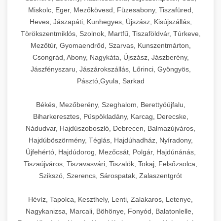
Miskolc, Eger, Mezőkövesd, Füzesabony, Tiszafüred,
Heves, Jászapáti, Kunhegyes, Újszász, Kisújszállás,
Törökszentmiklós, Szolnok, Martfű, Tiszaföldvár, Túrkeve,
Mezőtúr, Gyomaendrőd, Szarvas, Kunszentmárton,
Csongrád, Abony, Nagykáta, Újszász, Jászberény,
Jászfényszaru, Jászárokszállás, Lőrinci, Gyöngyös,
Pásztó,Gyula, Sarkad
Békés, Mezőberény, Szeghalom, Berettyóújfalu,
Biharkeresztes, Püspökladány, Karcag, Derecske,
Nádudvar, Hajdúszoboszló, Debrecen, Balmazújváros,
Hajdúböszörmény, Téglás, Hajdúhadház, Nyíradony,
Újfehértó, Hajdúdorog, Mezőcsát, Polgár, Hajdúnánás,
Tiszaújváros, Tiszavasvári, Tiszalök, Tokaj, Felsőzsolca,
Szikszó, Szerencs, Sárospatak, Zalaszentgrót
Hévíz, Tapolca, Keszthely, Lenti, Zalakaros, Letenye,
Nagykanizsa, Marcali, Böhönye, Fonyód, Balatonlelle,