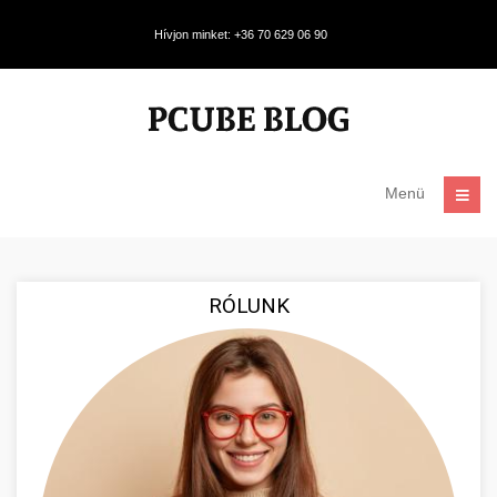
Hívjon minket: +36 70 629 06 90
Menü
RÓLUNK