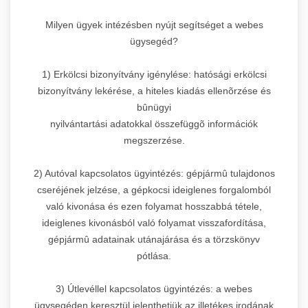
Milyen ügyek intézésben nyújt segítséget a webes
ügysegéd?
1) Erkölcsi bizonyítvány igénylése: hatósági erkölcsi
bizonyítvány lekérése, a hiteles kiadás ellenõrzése és
bûnügyi
nyilvántartási adatokkal összefüggõ információk
megszerzése.
2) Autóval kapcsolatos ügyintézés: gépjármû tulajdonos
cseréjének jelzése, a gépkocsi ideiglenes forgalomból
való kivonása és ezen folyamat hosszabbá tétele,
ideiglenes kivonásból való folyamat visszafordítása,
gépjármû adatainak utánajárása és a törzskönyv
pótlása.
3) Útlevéllel kapcsolatos ügyintézés: a webes
ügysegéden keresztül jelenthetjük az illetékes irodának