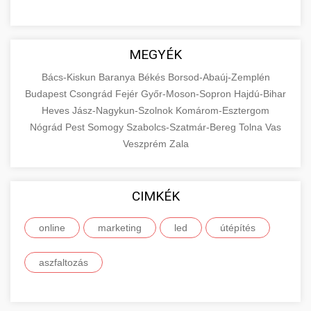
MEGYÉK
Bács-Kiskun
Baranya
Békés
Borsod-Abaúj-Zemplén
Budapest
Csongrád
Fejér
Győr-Moson-Sopron
Hajdú-Bihar
Heves
Jász-Nagykun-Szolnok
Komárom-Esztergom
Nógrád
Pest
Somogy
Szabolcs-Szatmár-Bereg
Tolna
Vas
Veszprém
Zala
CIMKÉK
online
marketing
led
útépítés
aszfaltozás