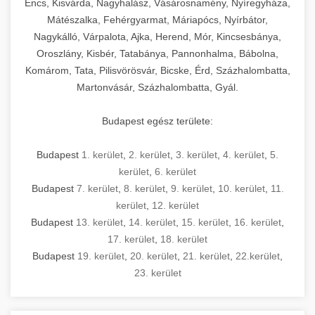
Encs, Kisvárda, Nagyhalász, Vásárosnamény, Nyíregyháza,
Mátészalka, Fehérgyarmat, Máriapócs, Nyírbátor,
Nagykálló, Várpalota, Ajka, Herend, Mór, Kincsesbánya,
Oroszlány, Kisbér, Tatabánya, Pannonhalma, Bábolna,
Komárom, Tata, Pilisvörösvár, Bicske, Érd, Százhalombatta,
Martonvásár, Százhalombatta, Gyál.
Budapest egész területe:
Budapest
1. kerület
,
2. kerület
,
3. kerület
,
4. kerület
,
5.
kerület
,
6. kerület
Budapest
7. kerület
,
8. kerület
,
9. kerület
,
10. kerület
,
11.
kerület
,
12. kerület
Budapest
13. kerület
,
14. kerület
,
15. kerület
,
16. kerület
,
17. kerület
,
18. kerület
Budapest
19. kerület
,
20. kerület
,
21. kerület
,
22.kerület
,
23. kerület