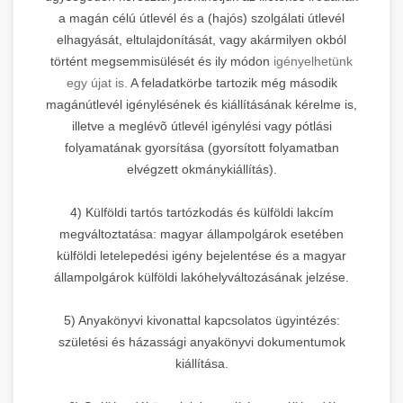
a magán célú útlevél és a (hajós) szolgálati útlevél
elhagyását, eltulajdonítását, vagy akármilyen okból
történt megsemmisülését és ily módon
igényelhetünk
egy újat is.
A feladatkörbe tartozik még második
magánútlevél igénylésének és kiállításának kérelme is,
illetve a meglévõ útlevél igénylési vagy pótlási
folyamatának gyorsítása (gyorsított folyamatban
elvégzett okmánykiállítás).
4) Külföldi tartós tartózkodás és külföldi lakcím
megváltoztatása: magyar állampolgárok esetében
külföldi letelepedési igény bejelentése és a magyar
állampolgárok külföldi lakóhelyváltozásának jelzése.
5) Anyakönyvi kivonattal kapcsolatos ügyintézés:
születési és házassági anyakönyvi dokumentumok
kiállítása.