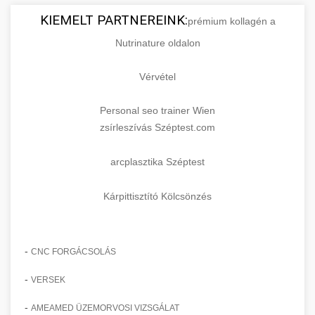
KIEMELT PARTNEREINK:
prémium kollagén a
Nutrinature oldalon
Vérvétel
Personal seo trainer Wien
zsírleszívás Széptest.com
arcplasztika Széptest
Kárpittisztító Kölcsönzés
-
CNC FORGÁCSOLÁS
-
VERSEK
-
AMEAMED ÜZEMORVOSI VIZSGÁLAT