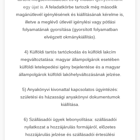
egy újat is.
A feladatkörbe tartozik még második
magánútlevél igénylésének és kiállításának kérelme is,
illetve a meglévõ útlevél igénylési vagy pótlási
folyamatának gyorsítása (gyorsított folyamatban
elvégzett okmánykiállítás).
4) Külföldi tartós tartózkodás és külföldi lakcím
megváltoztatása: magyar állampolgárok esetében
külföldi letelepedési igény bejelentése és a magyar
állampolgárok külföldi lakóhelyváltozásának jelzése.
5) Anyakönyvi kivonattal kapcsolatos ügyintézés:
születési és házassági anyakönyvi dokumentumok
kiállítása.
6) Szállásadói ügyek lebonyolítása: szállásadói
nyilatkozat a hozzájárulás formájáról, elõzetes
hozzájárulás jelzése és szállásadói értesülési