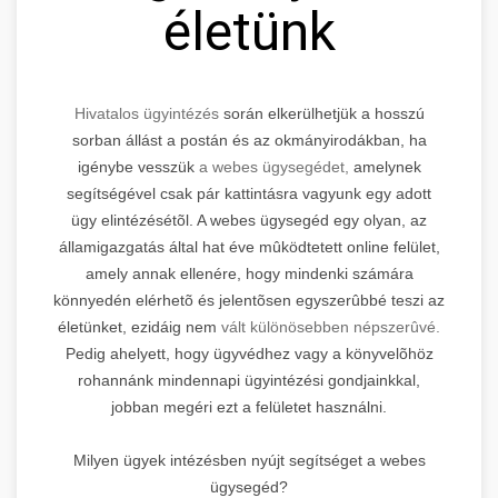
életünk
Hivatalos ügyintézés
során elkerülhetjük a hosszú
sorban állást a postán és az okmányirodákban, ha
igénybe vesszük
a webes ügysegédet,
amelynek
segítségével csak pár kattintásra vagyunk egy adott
ügy elintézésétõl. A webes ügysegéd egy olyan, az
államigazgatás által hat éve mûködtetett online felület,
amely annak ellenére, hogy mindenki számára
könnyedén elérhetõ és jelentõsen egyszerûbbé teszi az
életünket, ezidáig nem
vált különösebben népszerûvé.
Pedig ahelyett, hogy ügyvédhez vagy a könyvelõhöz
rohannánk mindennapi ügyintézési gondjainkkal,
jobban megéri ezt a felületet használni.
Milyen ügyek intézésben nyújt segítséget a webes
ügysegéd?