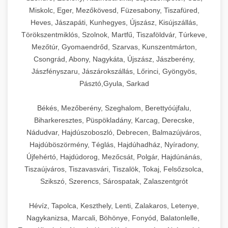
Miskolc, Eger, Mezőkövesd, Füzesabony, Tiszafüred,
Heves, Jászapáti, Kunhegyes, Újszász, Kisújszállás,
Törökszentmiklós, Szolnok, Martfű, Tiszaföldvár, Túrkeve,
Mezőtúr, Gyomaendrőd, Szarvas, Kunszentmárton,
Csongrád, Abony, Nagykáta, Újszász, Jászberény,
Jászfényszaru, Jászárokszállás, Lőrinci, Gyöngyös,
Pásztó,Gyula, Sarkad
Békés, Mezőberény, Szeghalom, Berettyóújfalu,
Biharkeresztes, Püspökladány, Karcag, Derecske,
Nádudvar, Hajdúszoboszló, Debrecen, Balmazújváros,
Hajdúböszörmény, Téglás, Hajdúhadház, Nyíradony,
Újfehértó, Hajdúdorog, Mezőcsát, Polgár, Hajdúnánás,
Tiszaújváros, Tiszavasvári, Tiszalök, Tokaj, Felsőzsolca,
Szikszó, Szerencs, Sárospatak, Zalaszentgrót
Hévíz, Tapolca, Keszthely, Lenti, Zalakaros, Letenye,
Nagykanizsa, Marcali, Böhönye, Fonyód, Balatonlelle,