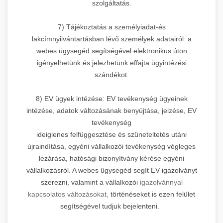
szolgáltatás.
7) Tájékoztatás a személyiadat-és
lakcímnyilvántartásban lévõ személyek adatairól: a
webes ügysegéd segítségével elektronikus úton
igényelhetünk és jelezhetünk effajta ügyintézési
szándékot.
8) EV ügyek intézése: EV tevékenység ügyeinek
intézése, adatok változásának benyújtása, jelzése, EV
tevékenység
ideiglenes felfüggesztése és szüneteltetés utáni
újraindítása, egyéni vállalkozói tevékenység végleges
lezárása, hatósági bizonyítvány kérése egyéni
vállalkozásról. A webes ügysegéd segít EV igazolványt
szerezni, valamint a vállalkozói
igazolvánnyal
kapcsolatos változásokat,
történéseket is ezen felület
segítségével tudjuk bejelenteni.