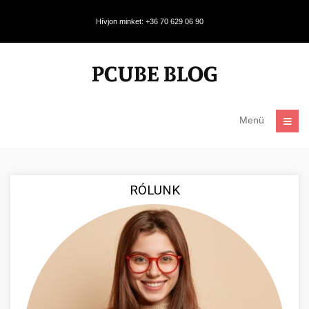
Hívjon minket: +36 70 629 06 90
Menü
RÓLUNK