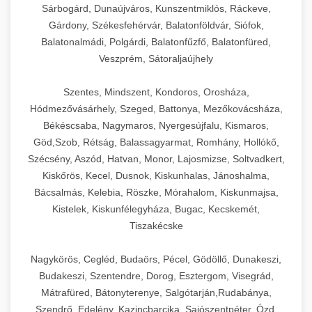
Sárbogárd, Dunaújváros, Kunszentmiklós, Ráckeve,
Gárdony, Székesfehérvár, Balatonföldvár, Siófok,
Balatonalmádi, Polgárdi, Balatonfűzfő, Balatonfüred,
Veszprém, Sátoraljaújhely
Szentes, Mindszent, Kondoros, Orosháza,
Hódmezővásárhely, Szeged, Battonya, Mezőkovácsháza,
Békéscsaba, Nagymaros, Nyergesújfalu, Kismaros,
Göd,Szob, Rétság, Balassagyarmat, Romhány, Hollókő,
Szécsény, Aszód, Hatvan, Monor, Lajosmizse, Soltvadkert,
Kiskőrös, Kecel, Dusnok, Kiskunhalas, Jánoshalma,
Bácsalmás, Kelebia, Röszke, Mórahalom, Kiskunmajsa,
Kistelek, Kiskunfélegyháza, Bugac, Kecskemét,
Tiszakécske
Nagykörös, Cegléd, Budaörs, Pécel, Gödöllő, Dunakeszi,
Budakeszi, Szentendre, Dorog, Esztergom, Visegrád,
Mátrafüred, Bátonyterenye, Salgótarján,Rudabánya,
Szendrő, Edelény, Kazincbarcika, Sajószentpéter, Ózd,