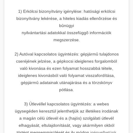
1) Erkölcsi bizonyítvány igénylése: hatósági erkölcsi
bizonyítvány lekérése, a hiteles kiadás ellenõrzése és
bûnügyi
nyilvántartási adatokkal összefüggõ információk
megszerzése.
2) Autóval kapcsolatos ügyintézés: gépjármû tulajdonos
cseréjének jelzése, a gépkocsi ideiglenes forgalomból
való kivonása és ezen folyamat hosszabbá tétele,
ideiglenes kivonásból való folyamat visszafordítása,
gépjármû adatainak utánajárása és a törzskönyv
pótlása.
3) Útlevéllel kapcsolatos ügyintézés: a webes
ügysegéden keresztül jelenthetjük az illetékes irodának
a magán célú útlevél és a (hajós) szolgálati útlevél
elhagyását, eltulajdonítását, vagy akármilyen okból
történt megsemmisülését és ily módon
igényelhetünk