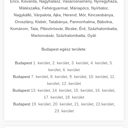
Encs, Kisvárda, Nagyhalász, Vásárosnamény, Nyíregyháza,
Mátészalka, Fehérgyarmat, Máriapócs, Nyírbátor,
Nagykálló, Várpalota, Ajka, Herend, Mór, Kincsesbánya,
Oroszlány, Kisbér, Tatabánya, Pannonhalma, Bábolna,
Komárom, Tata, Pilisvörösvár, Bicske, Érd, Százhalombatta,
Martonvásár, Százhalombatta, Gyál.
Budapest egész területe:
Budapest
1. kerület
,
2. kerület
,
3. kerület
,
4. kerület
,
5.
kerület
,
6. kerület
Budapest
7. kerület
,
8. kerület
,
9. kerület
,
10. kerület
,
11.
kerület
,
12. kerület
Budapest
13. kerület
,
14. kerület
,
15. kerület
,
16. kerület
,
17. kerület
,
18. kerület
Budapest
19. kerület
,
20. kerület
,
21. kerület
,
22.kerület
,
23. kerület