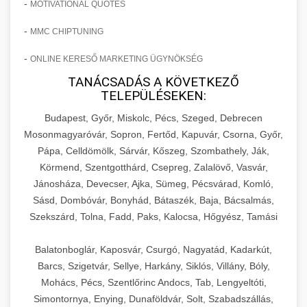
-
MOTIVATIONAL QUOTES
-
MMC CHIPTUNING
-
ONLINE KERESŐ MARKETING ÜGYNÖKSÉG
TANÁCSADÁS A KÖVETKEZŐ
TELEPÜLÉSEKEN:
Budapest, Győr, Miskolc, Pécs, Szeged, Debrecen
Mosonmagyaróvár, Sopron, Fertőd, Kapuvár, Csorna, Győr,
Pápa, Celldömölk, Sárvár, Kőszeg, Szombathely, Ják,
Körmend, Szentgotthárd, Csepreg, Zalalövő, Vasvár,
Jánosháza, Devecser, Ajka, Sümeg, Pécsvárad, Komló,
Sásd, Dombóvár, Bonyhád, Bátaszék, Baja, Bácsalmás,
Szekszárd, Tolna, Fadd, Paks, Kalocsa, Hőgyész, Tamási
Balatonboglár, Kaposvár, Csurgó, Nagyatád, Kadarkút,
Barcs, Szigetvár, Sellye, Harkány, Siklós, Villány, Bóly,
Mohács, Pécs, Szentlőrinc Andocs, Tab, Lengyeltóti,
Simontornya, Enying, Dunaföldvár, Solt, Szabadszállás,