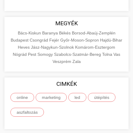
MEGYÉK
Bács-Kiskun
Baranya
Békés
Borsod-Abaúj-Zemplén
Budapest
Csongrád
Fejér
Győr-Moson-Sopron
Hajdú-Bihar
Heves
Jász-Nagykun-Szolnok
Komárom-Esztergom
Nógrád
Pest
Somogy
Szabolcs-Szatmár-Bereg
Tolna
Vas
Veszprém
Zala
CIMKÉK
online
marketing
led
útépítés
aszfaltozás