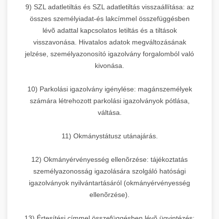
9) SZL adatletiltás és SZL adatletiltás visszaállítása: az
összes személyiadat-és lakcímmel összefüggésben
lévõ adattal kapcsolatos letiltás és a tiltások
visszavonása. Hivatalos adatok megváltozásának
jelzése, személyazonosító igazolvány forgalomból való
kivonása.
10) Parkolási igazolvány igénylése: magánszemélyek
számára létrehozott parkolási igazolványok pótlása,
váltása.
11) Okmánystátusz utánajárás.
12) Okmányérvényesség ellenõrzése: tájékoztatás
személyazonosság igazolására szolgáló hatósági
igazolványok nyilvántartásáról (okmányérvényesség
ellenõrzése).
13) Értesítési címmel összefüggésben lévõ ügyintézés: