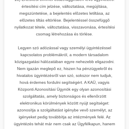
értesítési cím jelzése, változtatása, megújítása,
megszüntetése, a bejelentés elõzetes letiltása, az
elõzetes tiltás eltörlése. Bejelentéssel összefüggõ
nyilatkozat tétele, változtatása, visszavonása, értesítési
csomag létrehozása és törlése.
Legyen szó adózással vagy személyi ügyintézéssel
kapcsolatos problémákról, a modern társadalom
közigazgatási hálózatában egyre nehezebb eligazodni.
Nem igazán meglepõ ez, hiszen ha pénzügyekrõl és
hivatalos ügyintézésrõl van szó, sokszor nem tudjuk,
hová érdemes fordulni segítségért. A KAÜ, vagyis
Központi Azonosítási Ügynök egy olyan azonosítási
szolgáltatás, amely biztonságos és ellenõrzött
elektronikus körülmények között nyújt segítséget:
azonosítja a szolgáltatást igénybe vevõ személyt, az
igényeket pedig továbbítja az intézmények felé. Az
ügyintézés tehát már nem csak az Ügyfélkapun, hanem