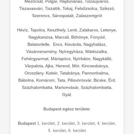
Mezőcsát, Polgár, Hajdúnánás, Tiszaújváros,
Tiszavasvári, Tiszalök, Tokaj, Felsőzsolca, Szikszó,
Szerencs, Sárospatak, Zalaszentgrót
Hévíz, Tapolca, Keszthely, Lenti, Zalakaros, Letenye,
Nagykanizsa, Marcali, Böhönye, Fonyód,
Balatonlelle, Encs, Kisvárda, Nagyhalász,
Vásárosnamény, Nyíregyháza, Mátészalka,
Fehérgyarmat, Máriapócs, Nyírbátor, Nagykálló,
Várpalota, Ajka, Herend, Mór, Kincsesbánya,
Oroszlány, Kisbér, Tatabánya, Pannonhalma,
Bábolna, Komárom, Tata, Pilisvörösvár, Bicske, Érd,
Százhalombatta, Martonvásár, Százhalombatta,
Gyál.
Budapest egész területe:
Budapest
1. kerület
,
2. kerület
,
3. kerület
,
4. kerület
,
5. kerület
,
6. kerület