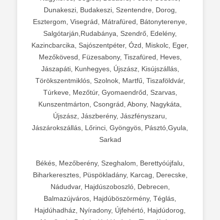
Dunakeszi, Budakeszi, Szentendre, Dorog,
Esztergom, Visegrád, Mátrafüred, Bátonyterenye,
Salgótarján,Rudabánya, Szendrő, Edelény,
Kazincbarcika, Sajószentpéter, Ózd, Miskolc, Eger,
Mezőkövesd, Füzesabony, Tiszafüred, Heves,
Jászapáti, Kunhegyes, Újszász, Kisújszállás,
Törökszentmiklós, Szolnok, Martfű, Tiszaföldvár,
Túrkeve, Mezőtúr, Gyomaendrőd, Szarvas,
Kunszentmárton, Csongrád, Abony, Nagykáta,
Újszász, Jászberény, Jászfényszaru,
Jászárokszállás, Lőrinci, Gyöngyös, Pásztó,Gyula,
Sarkad
Békés, Mezőberény, Szeghalom, Berettyóújfalu,
Biharkeresztes, Püspökladány, Karcag, Derecske,
Nádudvar, Hajdúszoboszló, Debrecen,
Balmazújváros, Hajdúböszörmény, Téglás,
Hajdúhadház, Nyíradony, Újfehértó, Hajdúdorog,