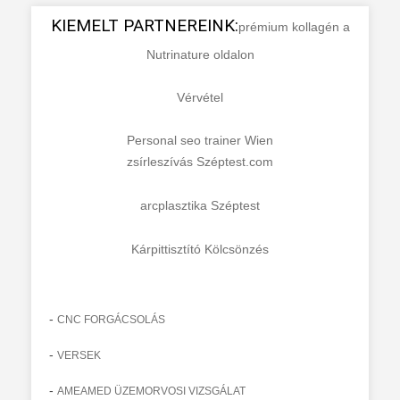
KIEMELT PARTNEREINK:
prémium kollagén a
Nutrinature oldalon
Vérvétel
Personal seo trainer Wien
zsírleszívás Széptest.com
arcplasztika Széptest
Kárpittisztító Kölcsönzés
-
CNC FORGÁCSOLÁS
-
VERSEK
-
AMEAMED ÜZEMORVOSI VIZSGÁLAT