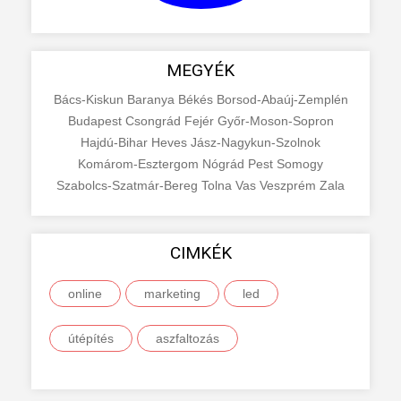
MEGYÉK
Bács-Kiskun
Baranya
Békés
Borsod-Abaúj-Zemplén
Budapest
Csongrád
Fejér
Győr-Moson-Sopron
Hajdú-Bihar
Heves
Jász-Nagykun-Szolnok
Komárom-Esztergom
Nógrád
Pest
Somogy
Szabolcs-Szatmár-Bereg
Tolna
Vas
Veszprém
Zala
CIMKÉK
online
marketing
led
útépítés
aszfaltozás