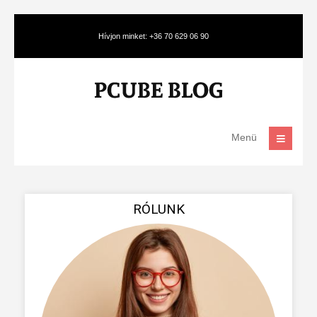
Hívjon minket: +36 70 629 06 90
Menü
RÓLUNK