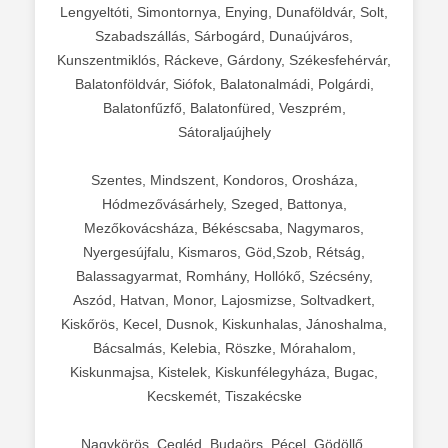
Lengyeltóti, Simontornya, Enying, Dunaföldvár, Solt,
Szabadszállás, Sárbogárd, Dunaújváros,
Kunszentmiklós, Ráckeve, Gárdony, Székesfehérvár,
Balatonföldvár, Siófok, Balatonalmádi, Polgárdi,
Balatonfűzfő, Balatonfüred, Veszprém,
Sátoraljaújhely
Szentes, Mindszent, Kondoros, Orosháza,
Hódmezővásárhely, Szeged, Battonya,
Mezőkovácsháza, Békéscsaba, Nagymaros,
Nyergesújfalu, Kismaros, Göd,Szob, Rétság,
Balassagyarmat, Romhány, Hollókő, Szécsény,
Aszód, Hatvan, Monor, Lajosmizse, Soltvadkert,
Kiskőrös, Kecel, Dusnok, Kiskunhalas, Jánoshalma,
Bácsalmás, Kelebia, Röszke, Mórahalom,
Kiskunmajsa, Kistelek, Kiskunfélegyháza, Bugac,
Kecskemét, Tiszakécske
Nagykörös, Cegléd, Budaörs, Pécel, Gödöllő,