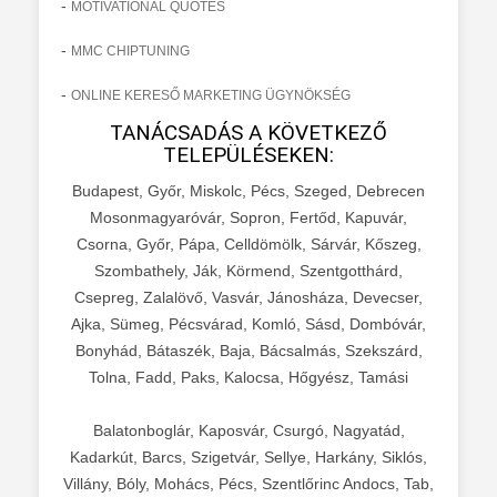
-
MOTIVATIONAL QUOTES
-
MMC CHIPTUNING
-
ONLINE KERESŐ MARKETING ÜGYNÖKSÉG
TANÁCSADÁS A KÖVETKEZŐ
TELEPÜLÉSEKEN:
Budapest, Győr, Miskolc, Pécs, Szeged, Debrecen
Mosonmagyaróvár, Sopron, Fertőd, Kapuvár,
Csorna, Győr, Pápa, Celldömölk, Sárvár, Kőszeg,
Szombathely, Ják, Körmend, Szentgotthárd,
Csepreg, Zalalövő, Vasvár, Jánosháza, Devecser,
Ajka, Sümeg, Pécsvárad, Komló, Sásd, Dombóvár,
Bonyhád, Bátaszék, Baja, Bácsalmás, Szekszárd,
Tolna, Fadd, Paks, Kalocsa, Hőgyész, Tamási
Balatonboglár, Kaposvár, Csurgó, Nagyatád,
Kadarkút, Barcs, Szigetvár, Sellye, Harkány, Siklós,
Villány, Bóly, Mohács, Pécs, Szentlőrinc Andocs, Tab,