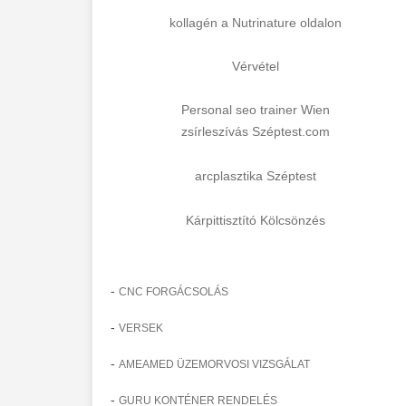
kollagén a Nutrinature oldalon
Vérvétel
Personal seo trainer Wien
zsírleszívás Széptest.com
arcplasztika Széptest
Kárpittisztító Kölcsönzés
-
CNC FORGÁCSOLÁS
-
VERSEK
-
AMEAMED ÜZEMORVOSI VIZSGÁLAT
-
GURU KONTÉNER RENDELÉS