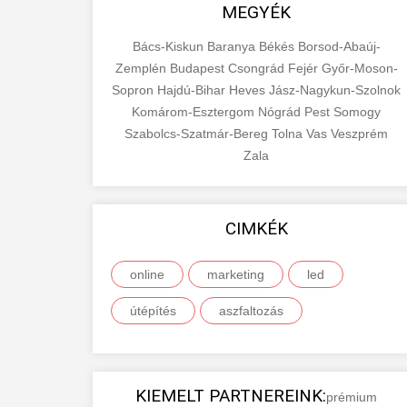
MEGYÉK
Bács-Kiskun
Baranya
Békés
Borsod-Abaúj-
Zemplén
Budapest
Csongrád
Fejér
Győr-Moson-
Sopron
Hajdú-Bihar
Heves
Jász-Nagykun-Szolnok
Komárom-Esztergom
Nógrád
Pest
Somogy
Szabolcs-Szatmár-Bereg
Tolna
Vas
Veszprém
Zala
CIMKÉK
online
marketing
led
útépítés
aszfaltozás
KIEMELT PARTNEREINK:
prémium