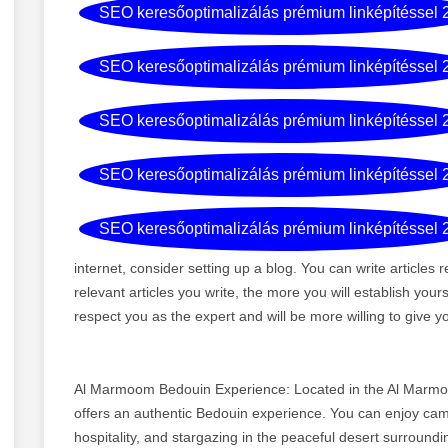
SEO keresőoptimalizálás prémium linképítéssel 
SEO keresőoptimalizálás prémium linképítéssel 
SEO keresőoptimalizálás prémium linképítéssel 
SEO keresőoptimalizálás prémium linképítéssel 
SEO keresőoptimalizálás prémium linképítéssel 
internet, consider setting up a blog. You can write articles r
relevant articles you write, the more you will establish yours
respect you as the expert and will be more willing to give y
Al Marmoom Bedouin Experience: Located in the Al Marmoo
offers an authentic Bedouin experience. You can enjoy camel 
hospitality, and stargazing in the peaceful desert surroundi