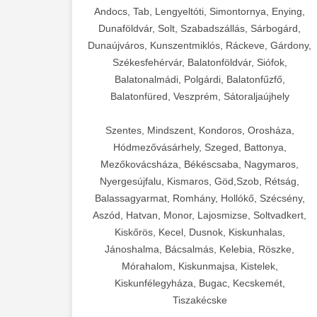
Andocs, Tab, Lengyeltóti, Simontornya, Enying,
Dunaföldvár, Solt, Szabadszállás, Sárbogárd,
Dunaújváros, Kunszentmiklós, Ráckeve, Gárdony,
Székesfehérvár, Balatonföldvár, Siófok,
Balatonalmádi, Polgárdi, Balatonfűzfő,
Balatonfüred, Veszprém, Sátoraljaújhely
Szentes, Mindszent, Kondoros, Orosháza,
Hódmezővásárhely, Szeged, Battonya,
Mezőkovácsháza, Békéscsaba, Nagymaros,
Nyergesújfalu, Kismaros, Göd,Szob, Rétság,
Balassagyarmat, Romhány, Hollókő, Szécsény,
Aszód, Hatvan, Monor, Lajosmizse, Soltvadkert,
Kiskőrös, Kecel, Dusnok, Kiskunhalas,
Jánoshalma, Bácsalmás, Kelebia, Röszke,
Mórahalom, Kiskunmajsa, Kistelek,
Kiskunfélegyháza, Bugac, Kecskemét,
Tiszakécske