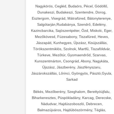
Nagykörös, Cegléd, Budaörs, Pécel, Gödöllő,
Dunakeszi, Budakeszi, Szentendre, Dorog,
Esztergom, Visegrád, Mátrafüred, Bátonyterenye,
Salgótarján,Rudabánya, Szendrő, Edelény,
Kazincbarcika, Sajószentpéter, Ózd, Miskolc, Eger,
Mezőkövesd, Füzesabony, Tiszafüred, Heves,
Jászapáti, Kunhegyes, Újszász, Kisújszállás,
Törökszentmiklós, Szolnok, Martfű, Tiszaföldvár,
Túrkeve, Mezőtúr, Gyomaendrőd, Szarvas,
Kunszentmárton, Csongrád, Abony, Nagykáta,
Újszász, Jászberény, Jászfényszaru,
Jászárokszállás, Lőrinci, Gyöngyös, Pásztó,Gyula,
Sarkad
Békés, Mezőberény, Szeghalom, Berettyóújfalu,
Biharkeresztes, Püspökladány, Karcag, Derecske,
Nádudvar, Hajdúszoboszló, Debrecen,
Balmazújváros, Hajdúböszörmény, Téglás,