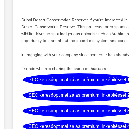
Dubai Desert Conservation Reserve: If you're interested in w
Desert Conservation Reserve. This protected area spans o
wildlife drives to spot indigenous animals such as Arabian or
opportunity to learn about the desert ecosystem and conserv
in engaging with your company since someone has already "
Friends who are sharing the same enthusiasm:
SEO keresőoptimalizálás prémium linképítéssel 
SEO keresőoptimalizálás prémium linképítéssel 
SEO keresőoptimalizálás prémium linképítéssel 
SEO keresőoptimalizálás prémium linképítéssel 