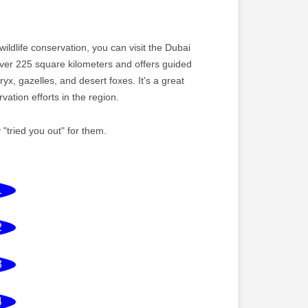
ildlife conservation, you can visit the Dubai
ver 225 square kilometers and offers guided
yx, gazelles, and desert foxes. It's a great
ation efforts in the region.
tried you out" for them.
1
2
3
4