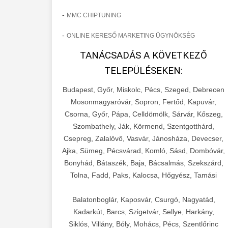
-
MMC CHIPTUNING
-
ONLINE KERESŐ MARKETING ÜGYNÖKSÉG
TANÁCSADÁS A KÖVETKEZŐ
TELEPÜLÉSEKEN:
Budapest, Győr, Miskolc, Pécs, Szeged, Debrecen
Mosonmagyaróvár, Sopron, Fertőd, Kapuvár,
Csorna, Győr, Pápa, Celldömölk, Sárvár, Kőszeg,
Szombathely, Ják, Körmend, Szentgotthárd,
Csepreg, Zalalövő, Vasvár, Jánosháza, Devecser,
Ajka, Sümeg, Pécsvárad, Komló, Sásd, Dombóvár,
Bonyhád, Bátaszék, Baja, Bácsalmás, Szekszárd,
Tolna, Fadd, Paks, Kalocsa, Hőgyész, Tamási
Balatonboglár, Kaposvár, Csurgó, Nagyatád,
Kadarkút, Barcs, Szigetvár, Sellye, Harkány,
Siklós, Villány, Bóly, Mohács, Pécs, Szentlőrinc